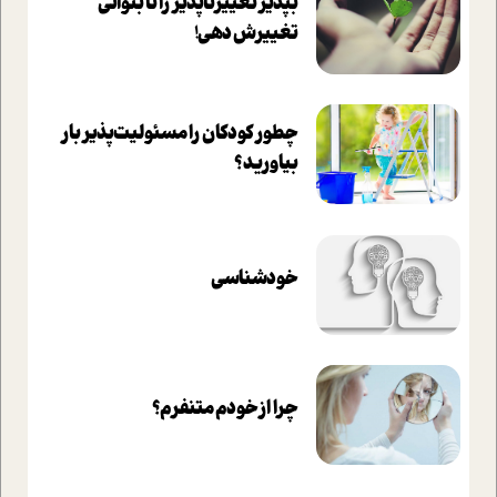
بپذير تغييرناپذير را تا بتواني
تغييرش دهي!‏
چطور کودکان را مسئولیت‌پذیر بار
بیاورید؟
خودشناسی
چرا از خودم متنفرم؟