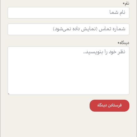
نام*
ای که به زندگی شگفت انگیز جین گودال و تاثیرات کاوش های
ایشان در حوزه ی شامپانزه ها بر زندگی امروزی ما نگاهی
افکنده است.فصل اتاق 333 شما را پای صحبت یک تجربه ی
واقعی در ارتباط با اختلال شخصیت اسکزوئید و مشکلات و نیز
راهکارهای حل آن قرار می دهد که در اتاق درمان اتفاق افتاده
است.در فصل پایانی زیر ذره بین نیز همکاران ما تلاش کرده
دیدگاه*
اند تا در کنار مطالب سرگرمی و انگیزشی، شما را با بهترین و
موثرترین راهکارهای استفاده از هوش مصنوعی در حوزه های
مختلف کسب و کار آشنا کنند.
فرستادن دیدگاه