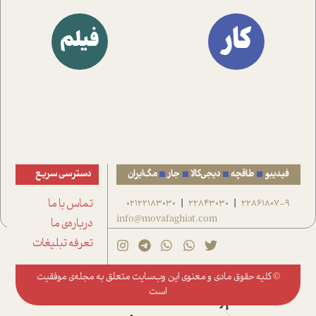
کار
فیلم
فیدیبو
طاقچه
دیجی‌کالا
جار
مگ‌ایران
دسترسی سریع
22861807-9
22843030
02122183030
تماس با ما
|
|
info@movafaghiat.com
درباره‌ی ما
تعرفه تبلیغات
© کلیه حقوق مادی و معنوی این وب‌سایت متعلق به
مجله‌ی موفقیت
است