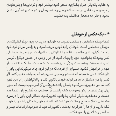
به عقاید یکدیگر احترام بگذارید. سعی کنید بیشتر خود و توانایی‌ها و باورهایتان
را بپذیرید و به این ترتیب ساده‌تر می‌توانید خودتان را در حضور دیگران نشان
دهید و حتی در محافل مختلف بدرخشید.
4 - یک عکس از خودتان.
شما دیدگاه مشخص و شفافی نسبت به خودتان دارید، به بیان دیگر تکلیفتان با
خودتان مشخص است. خودتان را به‌خوبی می‌شناسید و به‌راحتی می‌توانید خود
را به دیگران نشان داده و عقاید و افکارتان را باشهامت ابراز می‌کنید. دلیلی
نمی‌بینید که بخواهید خود را پنهان کنید. از ابراز وجود در حضور دیگران ترسی
ندارید. صداقت و شجاعت ویژگی بارز شخصیت شماست، اما یک نکته بسیار
مهم را فراموش نکنید. بسیاری از افرادی که در این گروه جای می‌گیرند این باور را
دارند که: « من همینم که هستم و دلیلی نمی‌بینم که بخواهم تغییر کنم. اگر
کسی با من مشکل دارد، می‌تواند خودش تغییر کند و یا ارتباطش را با من قطع
کند اما من تغییری نمی‌کنم.» یادتان باشد هیچ‌کس آن‌قدر خوب نیست که جایی
برای بهترشدن برایش وجود نداشته باشد. اگر جمله‌ای که گفتیم باور شما هم
هست و معتقدید دلیلی ندارد بخواهید تغییر کنید، حداقل این باور را درمورد
جنبه‌های کاملا صحیح و مثبت خود داشته باشید و خوبی‌هایتان را همواره خوب
نگه دارید و آن‌ها را هرگز به بدشدن تغییر ندهید تا بتوانید ارتباطات بهتر و
سالم‌تر و شادتری را تجربه کنید.