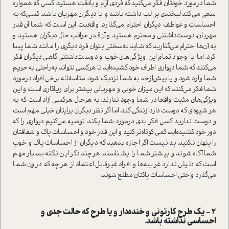
شما درمورد خودتان فکر می‌کنید که فردی آرام و بادقت هستید، کسی که همواره
سعی می‌کند لبخندی بر لب داشته باشد و با دیگران مهربان باشد. کسی‌که به
احساسات و عواطف دیگران احترام می‌گذارد. واقعیت این است که شما آن‌قدر
مهربان، دوست‌داشتنی و محترم هستید و آن‌قدر مراقب حال دیگران هستید و
به آن‌ها احترام می‌گذارید که شاید به‌سختی بتوان فرد دیگری را مانند شما پیدا
کرد. اما با وجود تمام این ویژگی‌های خوب و دوست‌داشتنی گاهی دیگران فکر
می‌کنند که شما دیواری اطراف خود کشیده‌اید تا هرکسی نتواند به‌راحتی به حریم
شما وارد شود و یا بیش‌ازحد به شما نزدیک شود. متاسفانه برخی افراد درمورد
شما فکر می‌کنند که این میزان خوبی و مهربانی بیشتر برای ریاکاری است و این
ویژگی‌های مثبت واقعا در شما وجود ندارند. به هرحال هرکسی آزاد است که به
هر شیوه‌ای که دوست دارد زندگی کند، اما اگر نظر دیگران برایتان خیلی مهم است
و دوست ندارید کسی فکر بدی درمورد شما بکند، توصیه می‌کنیم دیواری را که
دور خود کشیده‌اید، کمی کوتاه‌تر کنید و این قدر خود‌ و احساسات پاک و شفافتان
را پنهان نکنید. بد نیست اگر اجازه بدهید که دیگران از احساسات پاک و خوب
شما آگاه شوند و بیشتر شما را بشناسند. هرچند ذکر این نکته بسیار مهم
است که دلیلی ندارد غریبه‌‌ها و افراد غیرقابل اعتماد از هرچه که درون شما
می‌گذرد و حتی احساسات پاکتان مطلع شوند.
2 - یک طرح کارتونی و خنده‌دار و یا طرح که حالت جدی و
احساسی نداشته باشد.