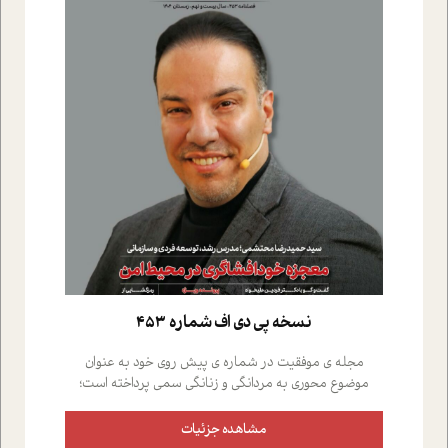
نسخه پي دي اف شماره 453
مجله ی موفقیت در شماره ی پیش روی خود به عنوان
موضوع محوری به مردانگی و زنانگی سمی پرداخته است؛
علاوه بر این که؛ گفت و گویی اختصاصی داشته ایم با فردین
علیخواه، جامعه شناس در بخش های مختلف تلاش کرده ایم
مشاهده جزئیات
از دریچه های گوناگون به این موضوع مهم بپردازیم.فصل