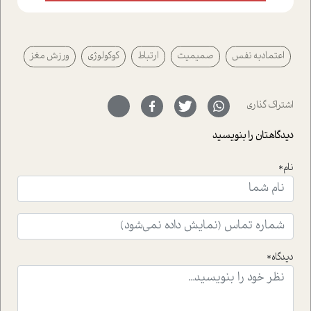
ایستگاه؛ شما را با دیدگاه های روانشناسان و کارشناسان
پیرامون موضوع مردانگی و زنانگی سمی و نیز چالش های
پیرامون آن آشنا می کند.در بخش دو فنجان داغ به سراغ افرادی
اعتمادبه نفس
صمیمیت
ارتباط
کوکولوژی
ورزش مغز
رفته ایم که موفقیت را در عمل به اثبات رسانده اند؛ سید
حمیدرضا محتشمی که بیست و پنجمین سال فعالیت حرفه
ای خود را در حوزه ی کوچینگ، توسعه ی فردی و رهبری پشت
سر نهاده است و نیز کرامت عزیز زاده؛ سفیر صلح و دوستی که
اشتراک گذاری
با رکاب زدن در بیش از هفتاد کشور و کاشتن درخت، به نماد
حمایت از محیط زیست و منابع طبیعی تبدیل گشته
دیدگاهتان را بنویسید
است.فصل روایت اجنبی ها در این شماره به دو موضوع
جذاب پرداخته است که عبارتند از جنبش آهستگی و نیز مقاله
نام*
ای که به زندگی شگفت انگیز جین گودال و تاثیرات کاوش های
ایشان در حوزه ی شامپانزه ها بر زندگی امروزی ما نگاهی
افکنده است.فصل اتاق 333 شما را پای صحبت یک تجربه ی
واقعی در ارتباط با اختلال شخصیت اسکزوئید و مشکلات و نیز
راهکارهای حل آن قرار می دهد که در اتاق درمان اتفاق افتاده
است.در فصل پایانی زیر ذره بین نیز همکاران ما تلاش کرده
دیدگاه*
اند تا در کنار مطالب سرگرمی و انگیزشی، شما را با بهترین و
موثرترین راهکارهای استفاده از هوش مصنوعی در حوزه های
مختلف کسب و کار آشنا کنند.