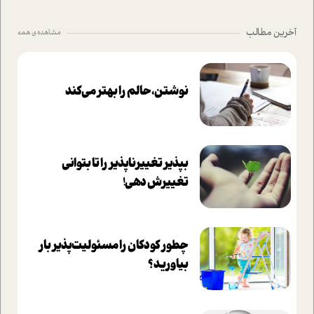
آخرین مطالب
مشاهده ی همه
نوشتن، حالم را بهتر می‌کند
بپذير تغييرناپذير را تا بتواني
تغييرش دهي!‏
چطور کودکان را مسئولیت‌پذیر بار
بیاورید؟