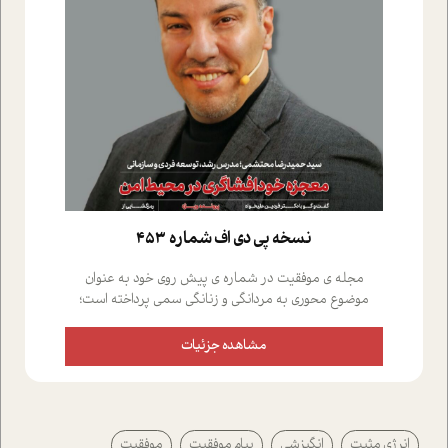
نسخه پي دي اف شماره 453
مجله ی موفقیت در شماره ی پیش روی خود به عنوان
موضوع محوری به مردانگی و زنانگی سمی پرداخته است؛
علاوه بر این که؛ گفت و گویی اختصاصی داشته ایم با فردین
علیخواه، جامعه شناس در بخش های مختلف تلاش کرده ایم
مشاهده جزئیات
از دریچه های گوناگون به این موضوع مهم بپردازیم.فصل
ایستگاه؛ شما را با دیدگاه های روانشناسان و کارشناسان
پیرامون موضوع مردانگی و زنانگی سمی و نیز چالش های
پیرامون آن آشنا می کند.در بخش دو فنجان داغ به سراغ افرادی
انرژی مثبت
انگیزشی
پیام موفقیت
موفقیت
رفته ایم که موفقیت را در عمل به اثبات رسانده اند؛ سید