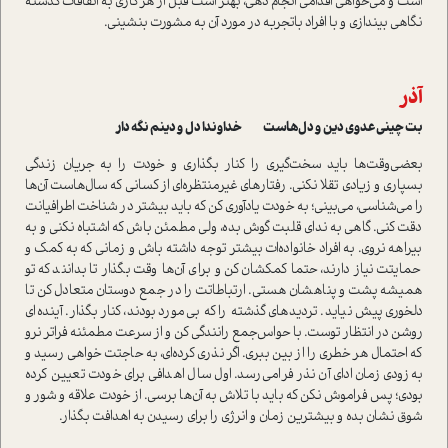
است و می‌خواهی اقدامی انجام دهی، بهتر است قبل از هر کاری به اتفاقات گذشته
نگاهی بیندازی و با افراد باتجربه در مورد آن به مشورت بنشینی.
آذر
بت چینی عدوی دین و دل‌هاست خداوندا دل و دینم نگه دار
بعضی‌وقت‌ها باید سخت‌گیری را کنار بگذاری و خودت را به جریان زندگی
بسپاری و زیادی تقلا نکنی. رفتارهای غیرمنتظره‌ای از کسانی که سال‌هاست آن‌ها
را می‌شناسی، می‌بینی؛ به خودت یادآوری کن که باید بیشتر در شناخت اطرافیانت
دقت کنی. گاهی به ندای قلبت گوش بده، ولی مطمئن باش که اشتباه نکنی و به
بیراهه نروی. به افراد خانواده‌ات بیشتر توجه داشته باش و زمانی که به کمک و
حمایتت نیاز دارند، حتما کمکشان کن و برای آن‌ها وقت بگذار تا بدانند که تو
همیشه پشت و پناهشان هستی. ارتباطاتت را در جمع دوستان متعادل کن تا
دلخوری پیش نیاید. تردیدهای گذشته را که بی‌مورد بودند، کنار بگذار. آینده‌ای
روشن در انتظار توست. با حواس‌جمع رانندگی کن و از سرعت مطمئنه فراتر نرو
که احتمال هر خطری را از بین ببری. اگر نذری کرده‌ای، به حاجتت خواهی رسید و
به‌زودی زمان ادای آن نذر فرا‌می‌رسد. اول سال اهدافی برای خودت تعیین کرده
بودی؛ پس فراموش نکن که باید با تلاش به آن‌ها برسی. از خودت علاقه و شور و
شوق نشان بده و بیشترین زمان و انرژی را برای رسیدن به اهدافت بگذار.