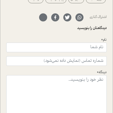
حمیدرضا محتشمی که بیست و پنجمین سال فعالیت حرفه
ای خود را در حوزه ی کوچینگ، توسعه ی فردی و رهبری پشت
سر نهاده است و نیز کرامت عزیز زاده؛ سفیر صلح و دوستی که
اشتراک گذاری
با رکاب زدن در بیش از هفتاد کشور و کاشتن درخت، به نماد
حمایت از محیط زیست و منابع طبیعی تبدیل گشته
دیدگاهتان را بنویسید
است.فصل روایت اجنبی ها در این شماره به دو موضوع
جذاب پرداخته است که عبارتند از جنبش آهستگی و نیز مقاله
نام*
ای که به زندگی شگفت انگیز جین گودال و تاثیرات کاوش های
ایشان در حوزه ی شامپانزه ها بر زندگی امروزی ما نگاهی
افکنده است.فصل اتاق 333 شما را پای صحبت یک تجربه ی
واقعی در ارتباط با اختلال شخصیت اسکزوئید و مشکلات و نیز
راهکارهای حل آن قرار می دهد که در اتاق درمان اتفاق افتاده
است.در فصل پایانی زیر ذره بین نیز همکاران ما تلاش کرده
دیدگاه*
اند تا در کنار مطالب سرگرمی و انگیزشی، شما را با بهترین و
موثرترین راهکارهای استفاده از هوش مصنوعی در حوزه های
مختلف کسب و کار آشنا کنند.