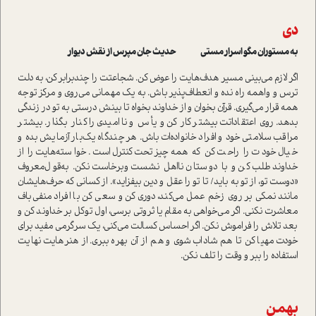
دی
به مستوران مگو اسرار مستی حدیث جان مپرس از نقش دیوار
اگر لازم می‌بینی مسیر هدف‌هایت را عوض کن. شجاعتت را چند‌برابر کن، به دلت
ترس و واهمه راه نده و انعطاف‌پذیر باش. به یک مهمانی می‌روی و مرکز توجه
همه قرار می‌گیری. قرآن بخوان و از خداوند بخواه تا بینش درستی به تو در زندگی
بدهد. روی اعتقاداتت بیشتر کار کن و یأس و ناامیدی را کنار بگذار. بیشتر
مراقب سلامتی خود و افراد خانواده‌ات باش. هر چندگاه یک‌بار آزمایش بده و
خیال خودت را راحت کن که همه‌چیز تحت‌کنترل است. خواسته‌هایت را از
خداوند طلب کن و با دوستان نااهل نشست‌و‌برخاست نکن. به‌قول‌معروف
«دوست تو، از تو به باید/ تا تو را عقل و دین بیفزاید». از کسانی که حرف‌هایشان
مانند نمکی بر روی زخم عمل می‌کند، دوری کن و سعی کن با افراد منفی‌باف
معاشرت نکنی. اگر می‌خواهی به مقام یا ثروتی برسی، اول توکل بر خداوند کن و
بعد تلاش را فراموش نکن. اگر احساس کسالت می‌کنی، یک سرگرمی مفید برای
خودت مهیا کن تا هم شاداب شوی و هم از آن بهره ببری. از هنرهایت نهایت
استفاده را ببر و وقت را تلف نکن.
بهمن