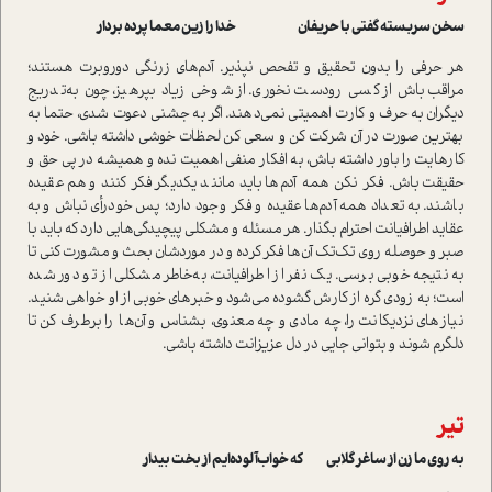
سخن سربسته گفتی با حریفان خدا را زین معما پرده بردار
هر حرفی را بدون تحقیق و تفحص نپذیر. آدم‌های زرنگی دور‌و‌برت هستند؛
مراقب باش از کسی رودست نخوری. از شوخی‌ زیاد بپرهیز، چون به‌تدریج
دیگران به حرف و کارت اهمیتی نمی‌دهند. اگر به جشنی دعوت شدی، حتما به
بهترین صورت در آن شرکت کن و سعی کن لحظات خوشی داشته باشی. خود و
کارهایت را باور داشته باش، به افکار منفی اهمیت نده و همیشه در پی حق و
حقیقت باش. فکر نکن همه آدم‌ها باید مانند یکدیگر فکر کنند و هم‌عقیده
باشند. به تعداد همه آدم‌ها عقیده و فکر وجود دارد؛ پس خودرأی نباش و به
عقاید اطرافیانت احترام بگذار. هر مسئله و مشکلی پیچیدگی‌هایی دارد که باید با
صبر و حوصله روی تک‌تک آن‌ها فکر کرده و در موردشان بحث و مشورت کنی تا
به نتیجه خوبی برسی. یک نفر از اطرافیانت، به‌خاطر مشکلی از تو دور شده
است؛ به زودی گره از کارش گشوده می‌شود و خبرهای خوبی از او خواهی شنید‌.
نیازهای نزدیکانت را، چه مادی و چه معنوی، بشناس و آن‌ها را برطرف کن تا
دلگرم شوند و بتوانی جایی در دل عزیزانت داشته باشی.
تیر
به روی ما زن از ساغر گلابی که خواب‌آلوده‌ایم از بخت بیدار