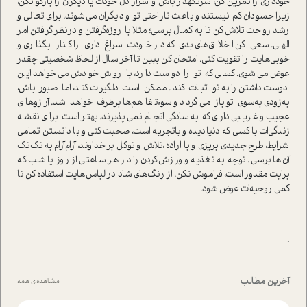
خودداری را تمرین کن، سر‌نگهدار باش و اسرار دل خودت یا دیگران را بازگو نکن،
زیرا حسودان کم نیستند و باعث ناراحتی تو و دیگران می‌شوند. برای تعالی و
رشد روحت تلاش کن تا به کمال برسی؛ مثلا با روزه‌گرفتن و درنظر گرفتن امر
الهی. سعی کن اخلاق‌های بدی که در خودت سراغ داری را کنار بگذاری و
خوبی‌هایت را تقویت کنی. امتحان کن ببین تا آخر سال از لحاظ شخصیتی چقدر
عوض می‌شوی. کسی که تو را دوست دارد، با روش خودش می‌خواهد این
دوست‌داشتن را به تو اثبات کند. ممکن است دلگیرت کند، اما صبور باش،
به‌زودی به‌سوی تو باز می‌گردد و سوءتفاهم‌ها برطرف خواهد شد. آرزوهای
عجیب و غریبی داری که به‌سادگی انجام نمی‌پذیرند. بهتر است برای نقشه
زندگی‌ات با کسی که دنیا‌دیده و با‌تجربه است، صحبت کنی و با دانستن تمامی
شرایط، طرح جدیدی بریزی و با اراده ،تلاش و توکل بر خداوند، آرام‌آرام به تک‌تک
آن‌ها برسی. توجه به تغذیه و ورزش‌کردن را در هر ساعتی از روز یا شب که
برایت مقدور است، فراموش نکن. از رنگ‌های شاد در لباس‌هایت استفاده کن تا
کمی روحیه‌ات عوض شود.
.
آخرین مطالب
مشاهده ی همه