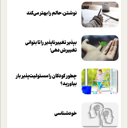
نوشتن، حالم را بهتر می‌کند
بپذير تغييرناپذير را تا بتواني
تغييرش دهي!‏
چطور کودکان را مسئولیت‌پذیر بار
بیاورید؟
خودشناسی