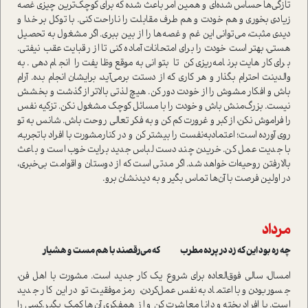
تازگی‌ها حساس شده‌ای و همین امر باعث شده که برای کوچک‌ترین چیزی غصه
زیادی بخوری و هم خودت و هم طرف مقابلت را ناراحت کنی. با توکل بر خدا و
دیدی مثبت، می‌توانی این غم و غصه‌ها را از بین ببری. اگر مشغول به تحصیل
هستی، بهتر است خودت را برای امتحانات آماده کنی تا از رقبایت عقب نیفتی.
برای کارهایت برنامه‌ریزی کن تا بتوانی به‌موقع وظایفت را انجام دهی. به
والدینت احترام بگذار و هر کاری که از دستت برمی‌آید، برایشان انجام بده. آرام
باش و افکار مشوش را از خودت دور کن. هیچ لذتی بالاتر از گذشت و بخشش
نیست. بزرگ‌منش باش و خودت را با مسائل کوچک مشغول نکن. تزکیه نفس
را فراموش نکن، از کبر و غرورت کم کن و به فکر تعالی روحت باش. شانس به تو
روی آورده است؛ اعتماد‌به‌نفست را بیشتر کن و در کنارمشورت با افراد باتجربه،
با جدیت عمل کن. خریدن چند دست لباس جدید برایت خوب است و باعث
بالارفتن روحیه‌ات خواهد شد. اگر مدتی است که از دوستان و اقوامت بی‌خبری،
در اولین فرصت با آن‌ها تماس بگیر و به دیدنشان برو.
مرداد
چه ره بود این که زد در پرده مطرب که می‌رقصند با هم مست و هشیار
امسال، سالی فوق‌العاده برای شروع یک کار جدید است. مشورت با اهل فن،
جسور‌‌بودن و با اعتماد‌به‌نفس عمل‌کردن، رمز موفقیت تو در این کار جدید
است. با افراد پخته و دانا معاشرت کن و از همفکری آن‌ها کمک بگیر.کسی را