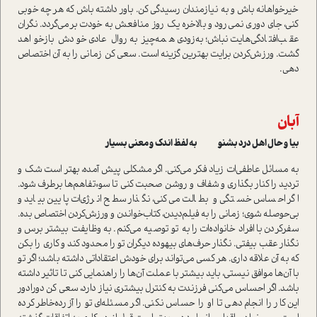
خیرخواهانه باش و به نیازمندان رسیدگی کن. باور داشته باش که هر چه خوبی
کنی، جای دوری نمی‌رود و بالاخره یک روز منافعش به خودت بر‌می‌گردد. نگران
عقب‌افتادگی‌هایت نباش؛ به‌زودی همه‌چیز به روال عادی خودش بازخواهد
گشت. ورزش‌کردن برایت بهترین گزینه است. سعی کن زمانی را به آن اختصاص
دهی.
آبان
بیا و حال اهل درد بشنو به لفظ اندک و معنی بسیار
به مسائل عاطفی‌ات زیاد فکر می‌کنی. اگر مشکلی پیش آمده، بهتر است شک و
تردید را کنار بگذاری و شفاف و روشن صحبت کنی تا سوءتفاهم‌ها برطرف شود.
اگر احساس خستگی و بطالت می‌کنی، نگذار سطح انرژی‌ات پایین بیاید و
بی‌حوصله شوی؛ زمانی را به فیلم‌دیدن، کتاب‌خواندن و ورزش‌کردن اختصاص بده.
سفرکردن با افراد خانواده‌ات را به تو توصیه می‌کنم. به وظایفت بیشتر برس و
نگذار عقب بیفتی. نگذار حرف‌های بیهوده دیگران تو را محدود کند و کاری را بکن
که به آن علاقه داری. هر کسی می‌تواند برای خودش اعتقاداتی داشته باشد؛ اگر تو
با آن‌ها موافق نیستی، باید بیشتر با عملت آن‌ها را راهنمایی کنی تا تاثیر داشته
باشد. اگر احساس می‌کنی فرزندت به کنترل بیشتری نیاز دارد، سعی کن دورادور
این کار را انجام دهی تا او را حساس نکنی. اگر مسئله‌ای تو را آزرده‌خاطر کرده