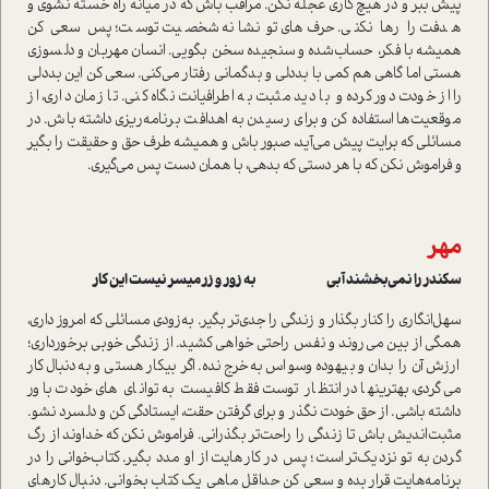
پیش ببر و در هیچ کاری عجله نکن. مراقب باش که در میانه راه خسته نشوی و
هدفت را رها نکنی. حرف‌های تو نشانه شخصیت توست؛ پس سعی کن
همیشه با فکر، حساب‌شده و سنجیده سخن بگویی. انسان مهربان و دلسوزی
هستی اما گاهی هم کمی با بد‌دلی و بد‌گمانی رفتار می‌کنی. سعی کن این بددلی
را از خودت دور کرده و با دید مثبت به اطرافیانت نگاه کنی. تا زمان داری، از
موقعیت‌ها استفاده کن و برای رسیدن به اهدافت برنامه‌ریزی داشته باش. در
مسائلی که برایت پیش می‌آید، صبور باش و همیشه طرف حق و حقیقت را بگیر
و فراموش نکن که با هر دستی که بدهی، با همان دست پس می‌گیری.
مهر
سکندر را نمی‌بخشند آبی به زور و زر میسر نیست این کار
سهل‌انگاری را کنار بگذار و زندگی را جدی‌تر بگیر. به‌زودی مسائلی که امروز داری،
همگی از بین می‌روند و نفس راحتی خواهی کشید. از زندگی خوبی برخورداری؛
ارزش آن را بدان و بیهوده وسواس به‌خرج نده. اگر بیکار هستی و به‌دنبال کار
می‌گردی، بهترینها در انتظار توست فقط کافیست به توانای های خودت باور
داشته باشی. از حق خودت نگذر و برای گرفتن حقت، ایستادگی کن و دلسرد نشو.
مثبت‌اندیش باش تا زندگی را راحت‌تر بگذرانی. فراموش نکن که خداوند از رگ
گردن به تو نزدیک‌تر است؛ پس در کارهایت از او مدد بگیر. کتاب‌خوانی را در
برنامه‌هایت قرار بده و سعی کن حداقل ماهی یک کتاب بخوانی. دنبال کارهای