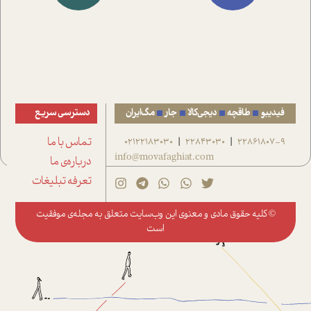
فیدیبو
طاقچه
دیجی‌کالا
جار
مگ‌ایران
دسترسی سریع
22861807-9
22843030
02122183030
تماس با ما
|
|
info@movafaghiat.com
درباره‌ی ما
تعرفه تبلیغات
© کلیه حقوق مادی و معنوی این وب‌سایت متعلق به
مجله‌ی موفقیت
است