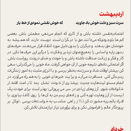
اردیبهشت
سرت سبز و دلت خوش باد جاوید که خوش نقشی نمودی از خط یار
اعتماد‌به‌نفس داشته باش و از کاری که انجام می‌دهی، مطمئن باش. بعضی
آدم‌ها با‌وجودی‌که می‌دانند حق با دیگران است، دوست دارند که همیشه به
خودشان حق بدهند و دیگران را بدون‌دلیل مورد ‌انتقاد قرار می‌دهند. حرف‌های
بدون پایه و اساس را به‌هیچ‌عنوان نپذیر و فکرت را درگیر این حرف‌ها نکن. در
کار و فکر و زبانت صداقت داشته باش و با خودت و خدای درونت روراست باش.
اگر امتحانی داده‌ای، نتیجه خوبی از آن خواهی گرفت. ماه خوبی را می‌گذرانی؛ سعی
کن بیشتر اوقات شاد و سرزنده به‌نظر برسی و با انرژی مثبت به امور زندگی‌ات
رسیدگی کنی. مسافرت می‌آید و برایت خبرهای خوبی را به‌همراه می‌آورد. در
انجام مسئولیت‌هایت جدیت بیشتری از خودت نشان بده تا باعث افتخار
خانواده‌ات شوی. آرزوهای زیادی در سر می‌پرورانی؛ بهتر است برای خودت یک
لیست از آرزوهایت تهیه کنی و راه‌های رسیدن به آن‌ها را روی کاغذ بیاوری. با
افراد باتجربه مشورت کن تا از راهی مناسب به خواسته‌ات برسی. توکل بر
پروردگار عالم را فراموش نکن و برای برآوردن نیاز نیازمندان تلاش کن.
خرداد