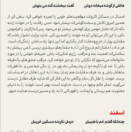
هاتفی از گوشه میخانه دوش گفت: ببخشند گنه، می بنوش
امسال در مسائل کاری‌ات موقعیت‌های خوبی را تجربه خواهی کرد. سعی کن از
همین امروز تلاش و سخت‌کوشی‌ات بیشتر شود. حس رقابت را در خودت زنده
نگه دار که عامل مهمی برای کوشش بیشتر تو می‌شود. پس‌انداز‌کردن را فراموش
نکن، با این کار می‌توانی آینده خودت را تضمین کنی. شاید برایت دشوار باشد که
مقداری پول از خرج‌و‌دخلت کنار بگذاری، اما این تنها راه ساختن زندگی‌ات است.
هر ماه با مقدار کم شروع کن تا به مقدارهای بیشتری برسی. کمی بیشتر به
سلامتی‌ات اهمیت بده و مراقب رژیم غذایی‌ات باش. خبرهای خوشی را در مورد
خانواده‌ات می‌شنوی که نگرانی را از تو دور خواهد کرد. مراقب عشق‌های یک‌طرفه
باش تا خدای ناکرده دچار پشیمانی نشوی. در زندگی شخصی‌ و عاطفی‌ات
متعادل باش و به طرف مقابلت هم زمان بده تا به این تعادل در احساسات
برسد. خودت را عقل کل ندان و گاهی به این فکر کن که شاید طرف مقابل درست
می‌گوید. تمام عالم وجود در دست خداوند است؛ بهتر است خودت را به دنیای
معنویت هم برسانی و ایمانت را قوی کنی تا به راه و مسیر درست هدایت شوی.
اسفند
چندانکه گفتم غم با طبیبان درمان نکردند مسکین غریبان