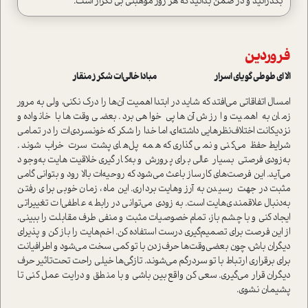
بگذرانید و در ضمن بدانید که هر روز موهبتی بی تکرار است.
فروردین
الا ای طوطی گویای اسرار مبادا خالی‌ات شکر ز منقار
امسال اتفاقاتی می‌افتد که شاید در ابتدا اهمیت آن‌ها را درک نکنی، ولی به‌ مرور‌
زمان به اهمیت و ارزش آن‌ها پی خواهی برد. بعضی‌ وقت‌ها با خانواده و
نزدیکانت اختلاف‌نظرهایی داشته‌ای، اما خدا را شکر که خونسردی‌ات را در تمامی
شرایط حفظ می‌کنی و نمی‌گذاری که همه پل‌های پشت سرت خراب شوند.
به‌زودی فرصتی بسیار عالی برای پرورش و به‌کارگیری خلاقیت‌هایت به‌وجود
می‌آید. این فرصت‌های کارساز باعث می‌شود که روحیه‌ات بالا رود و بتوانی گامی
مثبت در جهت رسیدن به آرزوهایت برداری. این ماه، زمان خوبی برای رفتن
به‌دنبال علاقمندی‌هایت است. به‌زودی می‌توانی در رابطه عاطفی‌ات تغییراتی
ایجاد کنی و با چشم باز، تمام خصوصیات مثبت و منفی طرف مقابلت را ببینی.
از این فرصت برای تصمیم‌گیری درست استفاده کن. اخم‌هایت را باز کن و پذیرای
دیگران باش، چون بعضی‌وقت‌ها حرف‌زدن با تو کمی سخت می‌شود و اطرافیانت
برای برقراری ارتباط با تو سردرگم می‌شوند. تازگی‌ها خیلی راحت تحت‌تاثیر حرف
دیگران قرار می‌گیری. سعی کن واقع‌بین باشی و با منطق و درایت عمل کنی تا
پشیمان نشوی.