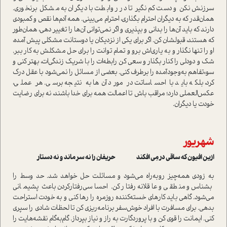
سرزنش نکن و دست‌کم نگیر تا در روابطت با دیگران به مشکل برنخوری.
همان‌قدر که به دیگران احترام بگذاری، احترام می‌بینی. همه آدم‌ها نقص و کمبودی
دارند که باید آن‌ها را بدانی و بپذیری و اگر نمی‌توانی آن‌ها را تغییر دهی، همان‌طور
که هستند، قبولشان کن. اگر برای یکی از نزدیکان یا دوستانت مشکلی پیش آمده،
او را تنها نگذار و به یاری‌اش برو و تمام توانت را برای حل مشکلش به کار ببر.
شک و دودلی را کنار بگذار و سعی کن رابطه‌ات را با شریک زندگی‌ات، بهتر کنی و
سوءتفاهم به‌وجود‌آمده را برطرف کنی. بعضی از مسائل را نمی‌شود با عقل درک
کرد، بلکه باید با احساساتت در مورد آن‌ها به نتیجه برسی. هر عملی،
عکس‌العملی دارد؛ مراقب باش تا اعمالت همه برای خدا باشند، نه برای رضایت
خودت یا دیگران.
شهریور
ازین افیون که ساقی در مِی‌ افکند حریفان را نه سر ماند و نه دستار
به زودی همه‌چیز روبه‌راه می‌شود و مسائلت حل خواهد شد. حد وسط را
بشناس و منطقی و عاقلانه رفتار کن. احساسی‌رفتار‌کردن باعث پشیمانی
می‌شود. گاهی باید کارهای خسته‌کننده روزمره را رها کنی و به خودت استراحت
بدهی. برای مسافرت با افراد خوش‌سفر برنامه‌ریزی کن تا لحظات شادی را سپری
کنی. ایمانت را قوی کن و با پروردگارت به راز و نیاز بپرداز. گام‌به‌گام نقشه‌هایت را