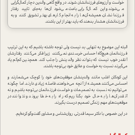
خواست و آرزوهاي فرزندانشان شوند. در واقع گاهي والدين دچار كمال‌گرايي
مي‌شوند و اين كمال‌گرايي باعث مي‌شود آن‌ها به‌جاي تاييد رفتار
فرزندانشان، هميشه آن‌ها را به انجام كارهاي بهتر تشويق كنند و به
فرزندانشان هشدار بدهند كه بايد بهتر از اين باشند.
البته اين موضوع به تنهايي بد نيست ولي توجه داشته باشيم كه به اين ترتيب
فرزندانمان هيچ‌گاه احساس خرسندي نمي‌كنند، زيرا فكر مي‌‌كنند رفتارشان
آنقدر خوب نيست كه بتواند نظر والدينش را جلب كند. همچنين كم‌كم ياد
مي‌گيرند نسبت به خواست و علايق خود بي‌توجه باشند.
اين كودكان اغلب مانند والدينشان موفقيت‌هاي خود را كوچك مي‌شمارند و
احساس مي‌كنند هميشه از آنچه مي‌خواهند، فاصله زيادي دارند. اما چگونه
مي‌توانيم نه نسبت به تصميمات و خواست فرزندانمان بي‌توجه باشيم و نه
آنقدر آن‌ها را به حال خود بگذاريم كه راه را به خطا بروند و نتوانند در
موقعيت‌هاي مهم زندگي تصميم درست بگيرند.
در اين خصوص با دكتر سيما قدرتي، روان‌شناس و مشاور، گفت‌و‌گو كرده‌ايم.