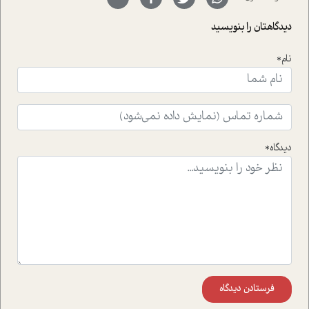
با رکاب زدن در بیش از هفتاد کشور و کاشتن درخت، به نماد
حمایت از محیط زیست و منابع طبیعی تبدیل گشته
دیدگاهتان را بنویسید
است.فصل روایت اجنبی ها در این شماره به دو موضوع
جذاب پرداخته است که عبارتند از جنبش آهستگی و نیز مقاله
نام*
ای که به زندگی شگفت انگیز جین گودال و تاثیرات کاوش های
ایشان در حوزه ی شامپانزه ها بر زندگی امروزی ما نگاهی
افکنده است.فصل اتاق 333 شما را پای صحبت یک تجربه ی
واقعی در ارتباط با اختلال شخصیت اسکزوئید و مشکلات و نیز
راهکارهای حل آن قرار می دهد که در اتاق درمان اتفاق افتاده
است.در فصل پایانی زیر ذره بین نیز همکاران ما تلاش کرده
دیدگاه*
اند تا در کنار مطالب سرگرمی و انگیزشی، شما را با بهترین و
موثرترین راهکارهای استفاده از هوش مصنوعی در حوزه های
مختلف کسب و کار آشنا کنند.
فرستادن دیدگاه