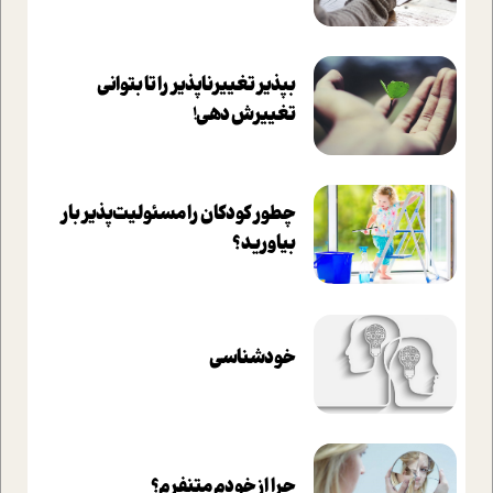
بپذير تغييرناپذير را تا بتواني
تغييرش دهي!‏
چطور کودکان را مسئولیت‌پذیر بار
بیاورید؟
خودشناسی
چرا از خودم متنفرم؟