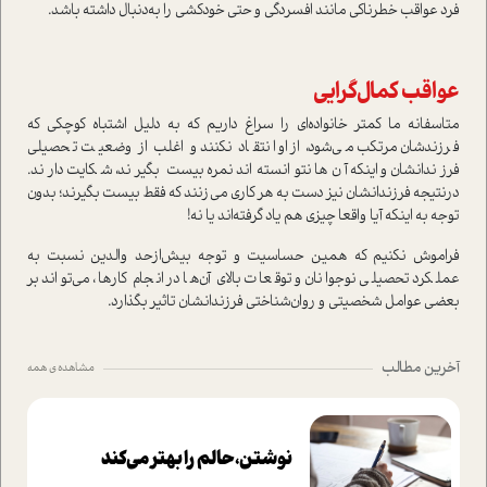
فرد عواقب خطرناكي مانند افسردگی و حتی خودکشی را به‌دنبال داشته باشد.
عواقب كمال‌گرايي
متاسفانه ما كمتر خانواده‌اي را سراغ داريم كه به دليل اشتباه كوچكي كه
فرزندشان مرتكب مي‌شود، از او انتقاد نكنند و اغلب از وضعيت تحصيلي
فرزندانشان و اينكه آن‌ها نتوانسته‌‌اند نمره بيست بگيرند، شكايت دارند.
در‌نتيجه فرزندانشان نيز دست به هر كاري مي‌زنند كه فقط بيست بگيرند؛ بدون
توجه به اينكه آيا واقعا چيزي هم ياد گرفته‌اند يا نه!
فراموش نكنيم كه همين حساسيت و توجه بيش‌از‌حد والدين نسبت به
عملكرد تحصيلي نوجوانان و توقعات بالاي آ‌ن‌ها در انجام كارها، مي‌تواند بر
بعضي عوامل شخصيتي و روان‌شناختي فرزندانشان تاثير بگذارد.
آخرین مطالب
مشاهده ی همه
نوشتن، حالم را بهتر می‌کند