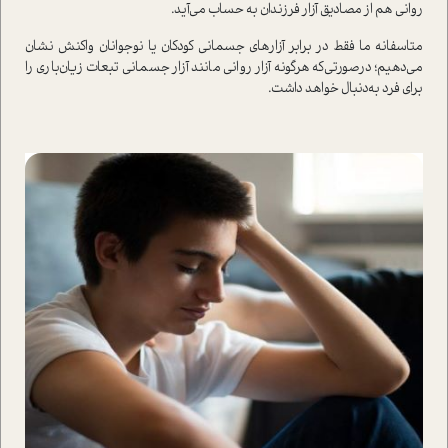
رواني هم از مصاديق آزا‌ر فرزندان به حساب مي‌آيد.
متاسفانه ما فقط در برابر آزارهاي جسماني كودكان يا نوجوانان واكنش نشان
مي‌دهيم؛ درصورتي‌كه هر‌گونه آزار رواني مانند آزار جسماني تبعات زيان‌باري را
براي فرد به‌دنبال خواهد داشت.