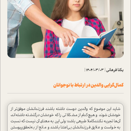
یکتا فرهانی
|
1404/03/03
|
كمال‌گرايي والدين در ارتباط با نوجوانان
شايد اين موضوع كه والدين دوست داشته باشند فرزندانشان موفق‌تر از
خودشان شوند و هيچ‌كدام از مشكلاتي را كه خودشان درگذشته داشته‌اند،
آن‌ها تجربه نكنند،كاملا طبيعي باشد؛ ولي اين به معناي آن نيست كه نسبت
به خواست و علايق فرزندانشان بي‌اعتنا باشند و مانع از به‌تحقق‌پيوستن