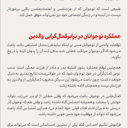
طبيعي است كه نوجواني كه از عزت‌نفس و اعتماد‌به‌نفس بالايي برخوردار
نيست، در آينده و در زندگي اجتماعي خود نيز نمي‌تواند موفق‌ عمل كند.
عملكرد نوجوانان در برابركمال‌گرايي والدين
‌توقعات والدین از نوجوانان مبني بر اينکه نباید فرزندشان اشتباهی بكند، باعث
مي‌شود كه اگر نوجوان مرتكب خطایی شد، سعی كند آن را پنهان كرده يا دروغ
بگويد.
همچنین توقع عملكرد بدون اشتباه پدر و مادر از فرزند ممکن است سبب
نوعی کمال‌گرایی در خود نوجوان شود که در طولانی‌مدت نتايج بدتري به‌دنبال
خواهد داشت؛ چون باعث مي‌شود اين سيكل معيوب كمال‌گرايي از والدين به
فرزندان برسد و همچنان ادامه داشته باشد.
کمال‌طلبی در نوجوان باعث می‌شود كه وقتی خطايي از او سر مي‌زند، نتواند
خودش را ببخشد و هميشه احساس گناه داشته باشد و وقتي هم كه نوجوان كار
درستي به جبران اشتباهات قبلي خود انجام مي‌دهد، اين احساس گناه باعث
مي‌شود كه نتواند از موفقيت خود حس خوبي داشته باشد.
فراموش نكنيم احساس گناه، يكي از بدترين احساساتي است كه مي‌تواند براي