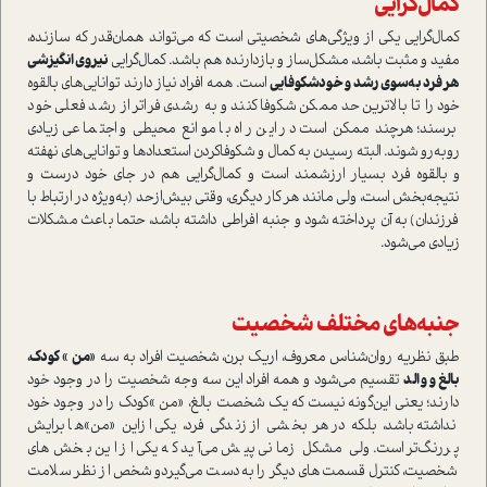
كمال‌گرايي
كمال‌گرايي يكي از ويژگي‌هاي شخصيتي است كه مي‌تواند همان‌قدر كه سازنده،
مفيد و مثبت باشد، مشكل‌ساز و باز‌دارنده هم باشد. كمال‌گرايي
نيروي انگيزشي
هر فرد به‌سوي رشد و خود‌شكوفايي
است. همه افراد نياز دارند توانايي‌هاي بالقوه
خود را تا بالاترين حد ممكن شكوفا كنند و به رشدي فراتر از رشد فعلي خود
برسند؛ هرچند ممكن است در اين راه با موانع محيطي و اجتماعي زيادي
رو‌به‌رو شوند. البته رسيدن به كمال و شكوفا‌كردن استعدادها و توانايي‌هاي نهفته
و بالقوه فرد بسيار ارزشمند است و كمال‌گرايي هم در جاي خود درست و
نتيجه‌بخش است، ولي مانند هر كار ديگري، وقتي بيش‌از‌حد (به‌ويژه در ارتباط با
فرزندان) به آن پرداخته شود و جنبه افراطي داشته باشد، حتما باعث مشكلات
زيادي مي‌شود.
جنبه‌هاي مختلف شخصيت
طبق نظريه روان‌شناس معروف، اريك برن، شخصيت افراد به سه
«من » كودك،
بالغ و والد
تقسيم مي‌شود و همه افراد اين سه وجه شخصيت را در وجود خود
دارند؛ يعني اين‌گونه نيست كه يك شخصت بالغ، «من »كودك را در وجود خود
نداشته باشد، بلكه در هر بخشي از زندگي فرد، يكي ازاين «من»ها برايش
پر‌رنگ‌تر است. ولي مشكل زماني پيش مي‌آيد كه يكي از اين بخش‌هاي
شخصيت، كنترل قسمت‌هاي ديگر را به‌دست مي‌گيردو شخص از نظر سلامت