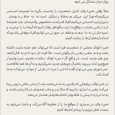
روان دچار مشكل مي شود.
مثلا وقتي «من» والد، كنترل شخصيت را به‌دست بگيرد، ما هميشه احساس
مي‌كنيم كه هركاري مي‌كنيم، به‌خاطر ديگران است نه به خاطر خودمان.
بدين‌ترتيب احساس مي‌كنيم افراد قدرتمند، به‌خصوص والدينمان، بايد هميشه
از ما راضي باشند. درواقع ما بايد به‌گونه‌اي رفتار كنيم كه آن‌ها ما را ‌بپذيرند و
نمره مثبتي به ما بدهند و فقط در صورتي مي‌توانيم افراد موفقي باشيم كه
استانداردهاي آن‌ها را رعايت كنيم.
«من» كودك بخشي از شخصيت فرد است كه مي‌تواند هم جنبه مثبت داشته
باشد و هم منفي؛ يعني بازيگوش است، خلاقيت دارد و دائم به فكركشف
چيزهاي جديد است .در واقع اگر «من» كودك نداشته باشيم، نمي‌توانيم از
هيچ‌چيز لذت ببريم، به‌دنبال چيزهاي جديد نمي‌گرديم و به آن‌ها هم علاقه‌مند
نمي‌شويم. پس مي‌توان گفت كه اين «من» در خيلي از موارد مي‌تواند به ما
كمك كند.
در «من»والد، پيام‌هايي كه والدين به ما مي‌دهند، بعد از مدتي حالتي دروني پيدا
مي‌كند؛ يعني ما نيازي نداريم كه مثلا پدر و مادر همچنان در كنارمان باشند و
به ما درباره درستي يا غلط‌بودن انتخاب‌هايمان هشدار مي‌دهد.
«من» والد در بسياري از مواقع ما را از خطرها آگاه مي‌كند و باعث مي‌شود به
سمت خطر نر‌ويم يا بيشتر احتياط كنيم.