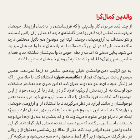
والدين كمال‌گرا
از چند بُعد مي‌توان كار والديني را كه فرزندانشان را به‌دنبال آرزوهاي خودشان
مي‌فرستند، تحليل كرد؛ گاهي والدين گذشته‌اي دارند كه خيلي از آن راضي نيستند
و نتوانسته‌اند به آرزوهايشان برسند. البته اين موضوع هم دلايل مختلفي دارد؛
مثلا به محيطي كه د‌ر آن بزرگ شده‌اند يا به رابطه آن‌ها با والدينشان مربوط
مي‌شود. به‌اين‌معني كه اغلب رابطه خوبي با وا‌لدينشان نداشته‌اند يا فضاي
مناسبي هم براي آن‌ها فراهم نشده تا به آرزوهاي خودشان دست پيدا كنند.
به اين ترتيب «من»والدشان خيلي پيام‌هاي سالمي به آن‌ها نمي‌دهد. همين
موضوع باعث مي‌شود كه فرد از «
مكانيسم جبران
» استفاده كند تا خلاء‌‌هايي را كه
در زندگي خود با آن‌ها مواجه بوده، جبران كند كه اين جبران هم به‌خاطر مشكلات
خود اوست، نه فرزندانش. اين‌گونه افراد اگر در رفتار با فرزندان خود از اين
موضوع آگاه نباشند، فرزندانشان را مانند سبد آرزوهاي خود مي‌بينند؛ يعني
نوجوانشان را مانند ابزاري در نظر مي‌گيرند تا با استفاده از او، آرزوهاي خودشان
را برآورده كنند. البته اين موضوع هم اغلب تبعات زيادي به‌دنبال دارد؛ به‌ويژه
اينكه افراد درنوجواني متوجه مي‌شوند كه والدينشان به علايق آن‌ها بي‌توجه
هستند و احساس مي‌كنند كه مورد سوء‌استفاده عاطفي قرار گرفته‌اند. اگر اين
حالت والدين جنبه افراطي پبدا كند، حتي از لحاظ روان‌شناسي به‌عنوان آزار رواني
در نظر گرفته مي‌شود؛ زيرا آزار فقط محدود به جسم نمي‌شود و هر‌گونه آزار