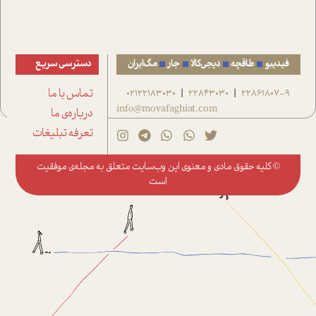
فیدیبو
طاقچه
دیجی‌کالا
جار
مگ‌ایران
دسترسی سریع
22861807-9
22843030
02122183030
تماس با ما
|
|
info@movafaghiat.com
درباره‌ی ما
تعرفه تبلیغات
© کلیه حقوق مادی و معنوی این وب‌سایت متعلق به
مجله‌ی موفقیت
است