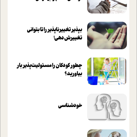
بپذير تغييرناپذير را تا بتواني
تغييرش دهي!‏
چطور کودکان را مسئولیت‌پذیر بار
بیاورید؟
خودشناسی