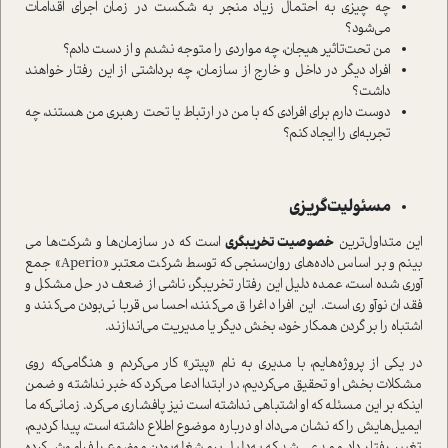
چه چیزی به احتمال زیاد منجر به شکست در زمان اجرای اقدامات
می‌شود؟
من تحت‌تاثیر هیجان، چه مواردی را متوجه نشدم و از دست دادم؟
افراد دیگر در داخل و خارج از سازمان، چه برداشتی از این رفتار خواهند
داشت؟
دوست دارم برای افرادی که با من در ارتباط یا تحت رهبری من هستند، چه
تجربه‌ای را ایجاد کنم؟
مسئولیت‌گریزی
این متداول‌ترین
خصوصیت تخریبگری
است که در سازمان‌ها و شرکت‌ها می
بینم و بر اساس داده‌های روان‌سنجی که توسط شرکت معتبر «Aperio» جمع
آوری شده است، عمده دلیل این رفتار تخریبگر، ناشی از ضعف در حل مشکل و
فقدان نوآوری است. این افراد اغراق می‌کنند، احساس قربانی‌بودن می‌کنند و
اشتباه را بر گردن همکار خود، بخش دیگر یا مدیریت می‌اندازند.
در یکی از پروژه‌هایم، با مدیری به نام «پیتر» کار می‌کردم و هنگامی‌که روی
مشکلات بخش او تحقیق می‌کردیم، در ابتدا ادعا می‌کرد که خبر نداشته و ضمن
اینکه بر این مسئله که او اشتباهی نداشته است نیز پافشاری می‌کرد. زمانی‌که ما
ایمیل‌هایش را که نشان می‌داد او درباره موضوع اطلاع داشته است، پیدا کردیم،