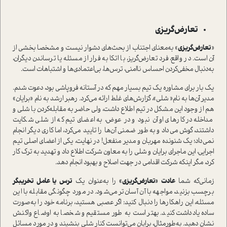
تعارض‌گریزی
«
تعارض‌گریزی
» به‌معنای اجتناب از بحث‌های دشوار نیست و مشخصا بخشی از
آن است. در واقع، فرد تعارض‌گریز، با اتکا به فرار از مسئله یا ترساندن دیگران،
به‌دنبال مخفی‌کردن احساس ناامنی، ترس‌ها، بی‌اعتمادی‌ها و اشتباهات است.
یک بار برای مشاوره یک تیم بسیار مهم که در آستانه فروپاشی بود، دعوت شدم.
مدیر آن‌ها به نام« شلی»، گزارش‌های غلط ارائه می‌کرد. رهبر ارشد به نام «برایان»
هم از وجود این مشکل در تیم اطلاع داشت، ولی حاضر به مقابله‌کردن با شلی و
مداخله در کارهای او آن نبود و در عوض، به اعضای تیم که از شلی شکایت
داشتند، گوش می‌داد و به طور ضمنی آن‌ها را تایید می‌کرد، اما کاری دیگر انجام
نمی‌داد؛ یک شنونده مهربان و مدیر منفعل! در نهایت، یکی از اعضای اصلی تیم
اجرایی، این ماجرای برایان و شلی را به معاون شرکت اطلاع داد و تهدید به ترک کار
کرد، مگر اینکه شرکت اقدامی در جهت اصلاح و بهبود انجام دهد.
زمانی‌که شما
عادت «تعارض‌گریزی»
را به‌عنوان یک
ترس یا عامل تخریبگر
برچسب بزنید، مواجهه با آن آسان‌تر می‌شود. در مورد چگونگی مقابله با این
مسئله، این راهکارها را دنبال کنید: اگر عصبی هستید، برنامه خود را به‌صورت
ساده یادداشت کنید. بهتر است به طور مستقیم و شخصا به اوضاع واکنش
نشان دهید. به‌طورمثال، برایان می‌توانست کنار شلی بنشیند و در مورد مسائل