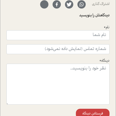
سر نهاده است و نیز کرامت عزیز زاده؛ سفیر صلح و دوستی که
اشتراک گذاری
با رکاب زدن در بیش از هفتاد کشور و کاشتن درخت، به نماد
حمایت از محیط زیست و منابع طبیعی تبدیل گشته
دیدگاهتان را بنویسید
است.فصل روایت اجنبی ها در این شماره به دو موضوع
جذاب پرداخته است که عبارتند از جنبش آهستگی و نیز مقاله
نام*
ای که به زندگی شگفت انگیز جین گودال و تاثیرات کاوش های
ایشان در حوزه ی شامپانزه ها بر زندگی امروزی ما نگاهی
افکنده است.فصل اتاق 333 شما را پای صحبت یک تجربه ی
واقعی در ارتباط با اختلال شخصیت اسکزوئید و مشکلات و نیز
راهکارهای حل آن قرار می دهد که در اتاق درمان اتفاق افتاده
است.در فصل پایانی زیر ذره بین نیز همکاران ما تلاش کرده
دیدگاه*
اند تا در کنار مطالب سرگرمی و انگیزشی، شما را با بهترین و
موثرترین راهکارهای استفاده از هوش مصنوعی در حوزه های
مختلف کسب و کار آشنا کنند.
فرستادن دیدگاه