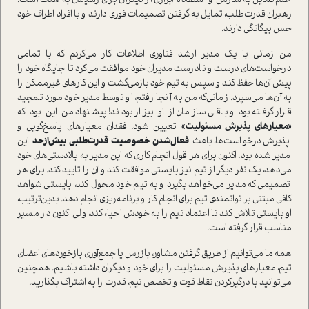
عدم‌تمایل به سازش و استفاده ابزاری از دیگران برای رسیدن به هدف است.
رهبران قدرت‌طلب، تمایل به گرفتن تصمیمات فوری دارند و با افراد اطراف خود
حس بیگانگی دارند.
من زمانی با یک مدیر ارشد فناوری اطلاعات کار می‌کردم که با تمامی
درخواست‌های درست و نادرست مدیران خود موافقت می‌کرد تا جایگاه خود را
پیش آن‌ها حفظ کند و سپس به تیم خود بازمی‌گشت و این کارهای غیرممکن را
به آن‌ها می‌سپرد. زمانی‌که من به آنجا رفتم، او توسط مدیر خود مورد تمجید
قرار گرفته بود و باقی سازمان از او بیزار بودند! پیشنهاد من این بود که
«معیارهای پذیرش مسئولیت»
تعیین شود. فقدان معیارهای پاسخ‌گویی و
پذیرش درخواست‌ها، باعث
فعال‌شدن خصوصیت قدرت‌طلبی بیش‌از‌حد
این
مدیر شده بود. اکنون برای هر قول انجام کاری که این مدیر به بالادستی‌های خود
می‌دهد، یک نفر دیگر از تیم نیز بایستی موافقت کند و آن را تایید کند. برای هر
تصمیمی که مدیر می‌خواهد بگیرد و به تیم خود محول کند، بایستی شواهد
کافی مبتنی بر توانمندی تیم برای انجام کار و برنامه‌ریزی انجام دهد. بدین‌ترتیب،
او بایستی تلاش کند تا اعتماد تیم را به خودش احیاء کند، ولی اکنون در مسیر
مناسب قرار گرفته است.
همه ما می‌توانیم از طریق گرفتن مشاور، بازرس یا جمع‌آوری بازخوردهای اعضای
تیم، معیارهای پذیرش مسئولیت را برای خود و دیگران داشته باشیم. همچنین
می‌توانید با درگیر‌کردن نقاط قوت و تخصص تیم، قدرت را به اشتراک بگذارید.