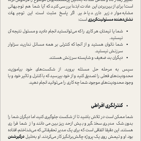
تغییر رفتار داد و مدعی شد که به‌دلیل پر‌مشغله‌بودن موضوع را فراموش کرده
است! برای از‌بین‌بردن این عادت، ابتدا بررسی کنید که آیا شما هم توجیهاتی
مشابه موارد زیر دارید یا خیر. اگر پاسخ مثبت است، این توجیهات
نشان‌دهنده
مسئولیت‌گریزی
است:
شما یا تیمتان، هر کاری را که می‌توانستید انجام دادید و مسئول نتیجه آن
نیستید.
شما ناتوان هستید و از آنجا که کنترلی بر همه مسائل ندارید، سزاوار
سرزنش نیستید.
دیگران بد، ضعیف و شایسته سرزنش هستند.
سپس به مرحله حل مسئله بروید. از شکست‌های خود بیاموزید،
محدودیت‌های فعلی را تصدیق کنید و از خود بپرسید که با کنترل و تاثیر خود و با
وجود محدودیت‌های موجود، شما چه کاری را می‌توانید انجام دهید.
کنترلگری افراطی
شما ممکن است در تلاش باشید تا از شکست جلوگیری کنید، اما دیگران شما را
بدون شک مدیری سختگیر و بیش‌از‌حد ریزبین می‌دانند و از شما فراری
هستند. این دقیقا اتفاقی است که برای یک مدیر تحقیقاتی که می‌شناختم، افتاده
بود. او و تیمش روی یک پروژه چالش‌برانگیز کار می‌کردند. او به‌دلیل
درگیر‌شدن