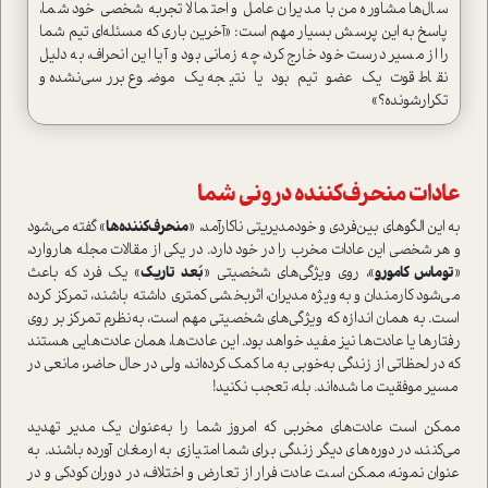
سال‌ها مشاوره من با مدیران عامل و احتمالا تجربه شخصی خود شما،
پاسخ به این پرسش بسیار مهم است: «آخرین باری که مسئله‌ای تیم شما
را از مسیر درست خود خارج کرد، چه زمانی بود و آیا این انحراف، به دلیل
نقاط قوت یک عضو تیم بود یا نتیجه یک موضوع بررسی‌نشده و
تکرار‌شونده؟»
عادات منحرف‌کننده درونی شما
به این الگوهای بین‌فردی و خودمدیریتی ناکارآمد، «
منحرف‌کننده‌ها
» گفته می‌شود
و هر شخصی این عادات مخرب را در خود دارد. در یکی از مقالات مجله هاروارد،
«
توماس کامورو
»، روی ویژگی‌های شخصیتی «
بُعد تاریک
» یک فرد که باعث
می‌شود کارمندان و به‌ویژه مدیران، اثربخشی کمتری داشته باشند، تمرکز کرده
است. به همان اندازه که ویژگی‌های شخصیتی مهم است، به‌نظرم تمرکز بر روی
رفتارها یا عادت‌ها نیز مفید خواهد بود. این عادت‌ها، همان‌ عادت‌هایی هستند
که در لحظاتی از زندگی به‌خوبی به ما کمک کرده‌اند، ولی در حال حاضر، مانعی در
مسیر موفقیت ما شده‌اند. بله، تعجب نکنید!
ممکن است عادت‌های مخربی که امروز شما را به‌عنوان یک مدیر تهدید
می‌کنند، در دوره‌های دیگر زندگی برای شما امتیازی به ارمغان آورده باشند. به
عنوان نمونه، ممکن است عادت فرار از تعارض و اختلاف، در دوران کودکی و در