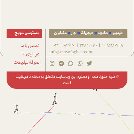
فیدیبو
طاقچه
دیجی‌کالا
جار
مگ‌ایران
دسترسی سریع
22861807-9
22843030
02122183030
تماس با ما
|
|
info@movafaghiat.com
درباره‌ی ما
تعرفه تبلیغات
© کلیه حقوق مادی و معنوی این وب‌سایت متعلق به
مجله‌ی موفقیت
است