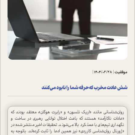
موفقیت
|
1404/02/28
|
شش عادت مخرب که حرفه شما را نابود می‌کنند
روان‌شناسانی مانند «اریک نلسون» و «رابرت هوگان»، معتقد بودند که
«عادات ناکارآمد» هستند که باعث اختلال توانایی رهبری در ساخت و
نگهداری تیم‌های با عملکرد بالا می‌شوند. تحقیقات اخیر منتشر‌شده در
«ژورنال روان‌شناسی کارردی» نیز همین ادعا را ثابت کرده‌اند. باتوجه به