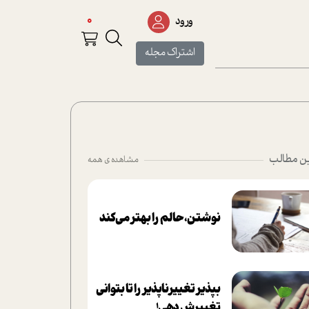
0
ورود
اشتراک مجله
ن مطالب
مشاهده ی همه
نوشتن، حالم را بهتر می‌کند
بپذير تغييرناپذير را تا بتواني
تغييرش دهي!‏