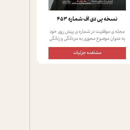
نسخه پي دي اف شماره 453
مجله ی موفقیت در شماره ی پیش روی خود
به عنوان موضوع محوری به مردانگی و زنانگی
سمی پرداخته است؛ علاوه بر این که؛ گفت و
گویی اختصاصی داشته ایم با فردین علیخواه،
مشاهده جزئیات
جامعه شناس در بخش های مختلف تلاش
کرده ایم از دریچه های گوناگون به این موضوع
مهم بپردازیم.فصل ایستگاه؛ شما را با دیدگاه
های روانشناسان و کارشناسان پیرامون
موضوع مردانگی و زنانگی سمی و نیز چالش
های پیرامون آن آشنا می کند.در بخش دو
فنجان داغ به سراغ افرادی رفته ایم که
موفقیت را در عمل به اثبات رسانده اند؛ سید
حمیدرضا محتشمی که بیست و پنجمین
سال فعالیت حرفه ای خود را در حوزه ی
کوچینگ، توسعه ی فردی و رهبری پشت سر