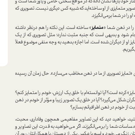
 خود بارها نشان داده که در مواقع سختی، حا‌‌‌می و یاور شما است و
تصویر متمایزی از او ساخته‌اید که شبیه کس دیگری نیست. تصویری که
در شما بر‌‌‌می‌انگیزد.
 را در ذهن شما «
متمایز
» ساخته است. این نکته را هم درنظر داشته
ام شود و بدیهی است که جنبه مثبت ندارد؛ مثل تصویری که از یک
و از دیگران شده است. اما اجازه بدهید به وجه منفی موضوع فعلاً
گیریم.
 «تمایز تصویری از ما در ذهن مخاطب ‌‌‌می‌سازد». حال زمان آن رسیده
ز» کرده است؟ آیا توانسته‌ام با خلق یک ارزش، خودم را متمایز کنم؟
ان شکل ‌‌‌می‌گیرد؟ آیا در خلق یک تصویر زیبا و مؤثر از خودم در ذهن
بت از خودم در ذهن اطرافیانم بسازم؟
 کنید، خواهید دید که این تصاویر مفاهیمی همچون وفاداری، محبت،
اسات شما را بر‌‌‌می‌انگیزند. اگر ‌‌‌می‌خواهید به قدرت این تصاویر و
اهتان زنگ ‌‌‌می‌خورد و اسم یا عکس یکی از دوستان یا همکارانتان روی آن