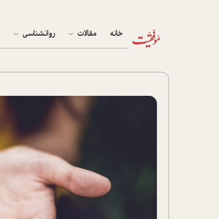
خانه
مقالات
روانشناسی
م
آخرین مقالات
تست روان‌شناسی
مهمان خانه
کوکولوژی
پرونده ویژه
زندگی
نوجوان
کار
پلاس