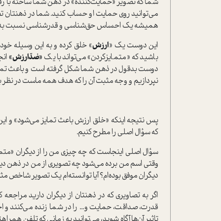
شما که تصویر «حمایت‌کننده» در ذهن شما ساخته با رفتار
‌‌‌می‌توانید روی حمایت او حساب کنید. شما در ذهنتان 
همیشه یک احساس حق‌شناسی و قدرشناسی نسبت به او را 
این دوست یک «
ارزش
» خلق کرده و به این وسیله خود
باشید که «متمایزکردن» ‌‌‌می‌تواند با یک
«ضدّارزش»
انج
دوست بدقول در ذهن شما شکل گرفته است و باعث تمایز ا
نپردازیم و وجه مثبت آن را که هدف همه ماست در نظر ب
پس نتیجه اینکه «خلق ارزش باعث تمایز ‌‌‌می‌شود» و این
که سؤال اصلی را مطرح کنیم.
سؤال اصلی اینجاست که چه چیز‌ی من را از دیگران «متمای
وقتی اسم من برده ‌‌‌می‌شود چه تصویری از من در ذهن دیگر
دیگران موفق بوده‌ام؟ آیا توانسته‌ام یک تصویر شاخص مث
اگر به تصاویری که در ذهنتان از دیگران دارید مراجعه
قدرت، صداقت، حمایت و... را در شما زنده ‌‌‌می‌کنند و احس
تاثیر آن‌ها آگاه شوید، ‌‌‌می‌توانید به زمانی که تلفن همر