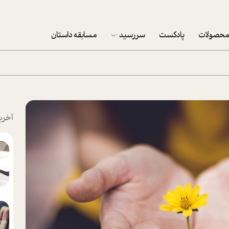
حصولات
پادکست
سررسید
مسابقه داستان
سررسید 1403
سفارش شرکتی سررسید 1403
پکيج نوروزي موفقيت
آخری
تقویم رومیزی
تقویم دیواری