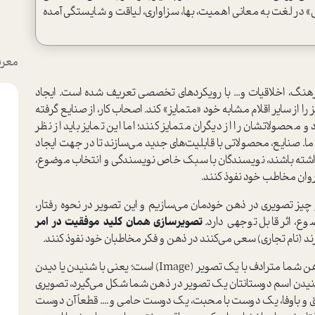
» در لغت به معانی اهمیت، بها، سزاواری، لیاقت و شایستگی آمده
معرف
رهنگ، اخلاقیات و... با رویکرد‌های تخصصی تعریف شده است. ایجاد
ز را از سایر اقلام مشابه خود «متمایز» کند. اصحاب کار، از صنایع گرفته
 محصولاتشان را از دیگران متمایز کنند؛ اما این تمایز باید از نظر
ایع، محصولاتی با قابلیت‌های جدید ‌‌‌می‌سازند تا در جهت ایجاد
شته باشند، نویسندگان با سبک خاص نویسندگی و انتخاب موضوع،
 و روان مخاطب خود نفوذ کنند.
 چیز تصویری در ذهن خودمان ‌‌‌می‌سازیم و این تصویر در نحوه رفتار،
وع، اثر قابل توجهی دارد.
تصویرسازی همان کلید موفقیت در امر
د‌ (نام تجاری) سعی ‌‌‌می‌کنند در ذهن و فکر مخاطبان خود نفوذ کنند.
اگر کمی فکر کنید، ‌‌‌می‌بینید که هر اسم یا هر چیزی در ذهن شما مترادف با یک تصویر (Image) است؛ یعنی با شنیدن یا دیدن
نیدن اسم دوستانتان یک تصویر در ذهن شما شکل ‌‌‌می‌گیرد، تصویری
 باوفا، یک دوست با محبت، یک دوست حا‌‌‌می و.... قطعاً آن دوست