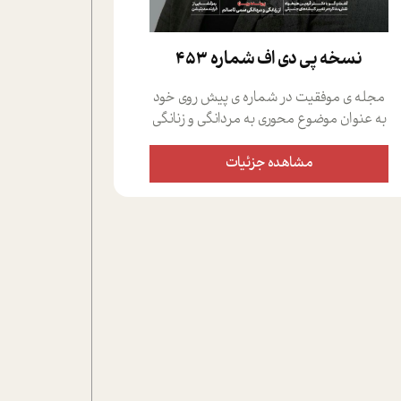
نسخه پي دي اف شماره 453
مجله ی موفقیت در شماره ی پیش روی خود
به عنوان موضوع محوری به مردانگی و زنانگی
سمی پرداخته است؛ علاوه بر این که؛ گفت و
گویی اختصاصی داشته ایم با فردین علیخواه،
مشاهده جزئیات
جامعه شناس در بخش های مختلف تلاش
کرده ایم از دریچه های گوناگون به این موضوع
مهم بپردازیم.فصل ایستگاه؛ شما را با دیدگاه
های روانشناسان و کارشناسان پیرامون
موضوع مردانگی و زنانگی سمی و نیز چالش
های پیرامون آن آشنا می کند.در بخش دو
فنجان داغ به سراغ افرادی رفته ایم که
موفقیت را در عمل به اثبات رسانده اند؛ سید
حمیدرضا محتشمی که بیست و پنجمین
سال فعالیت حرفه ای خود را در حوزه ی
کوچینگ، توسعه ی فردی و رهبری پشت سر