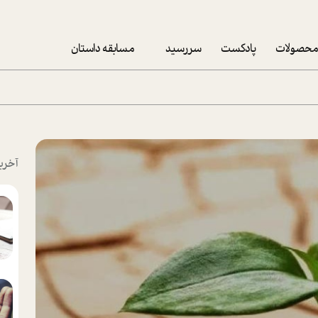
حصولات
پادکست
سررسید
مسابقه داستان
سررسید 1403
سفارش شرکتی سررسید 1403
پکيج نوروزي موفقيت
آخری
تقویم رومیزی
تقویم دیواری