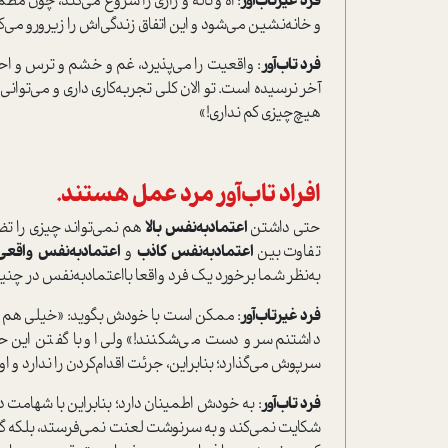
فرد غیرتاب‌آور
: آه و ناله و زاری را شروع می‌کند، چون مط
و خانه‌نشین می‌شود و این اتفاق زندگی‌اش را زیرورو می‌ک
فرد تاب‌آور
: واقعیت را می‌پذیرد، غم و خشم و ترس و اح
آخر نرسیده ا‌ست. تو الان کلی تجربه‌کاری داری و می‌توانی
هیچ‌چیزی کم نداری!»
افراد تاب‌آور مرد عمل هستند‌.
حتی داشتن
اعتمادبه‌نفس بالا
هم نمی‌تواند چیزی را تض
تفاوت بین
اعتمادبه‌نفس کاذب
و
اعتمادبه‌نفس
واقع
به‌نظر شما برخورد یک فرد واقعا بااعتمادبه‌نفس در چن
فرد غیرتاب‌آور
: ممکن ا‌ست با خودش بگوید: «خیلی هم د
داشتنم سر و دست می‌شکنند!» ولی او با گفتن این ح
سرپوش می‌گذارد؛ بنابراین، جرئت اقدام‌کردن را ندارد و ا
فرد تاب‌آور
: به خودش اطمینان دارد؛ بنابراین با شهامت دل ب
شکایت نمی‌کند و به سرنوشت لعنت نمی‌فرستد، بلکه گذشته 