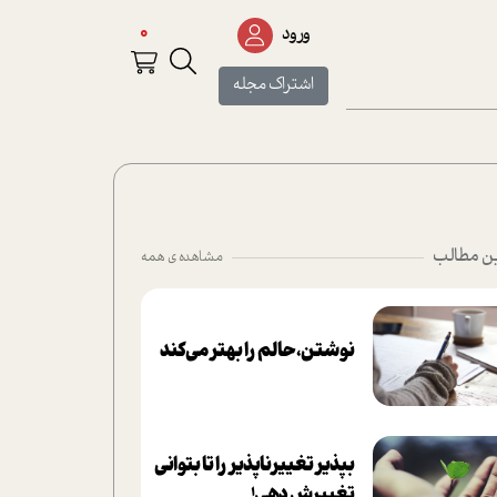
0
ورود
اشتراک مجله
ن مطالب
مشاهده ی همه
نوشتن، حالم را بهتر می‌کند
بپذير تغييرناپذير را تا بتواني
تغييرش دهي!‏