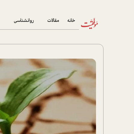
خانه
مقالات
روانشناسی
م
آخرین مقالات
تست روان‌شناسی
مهمان خانه
کوکولوژی
پرونده ویژه
زندگی
نوجوان
کار
پلاس