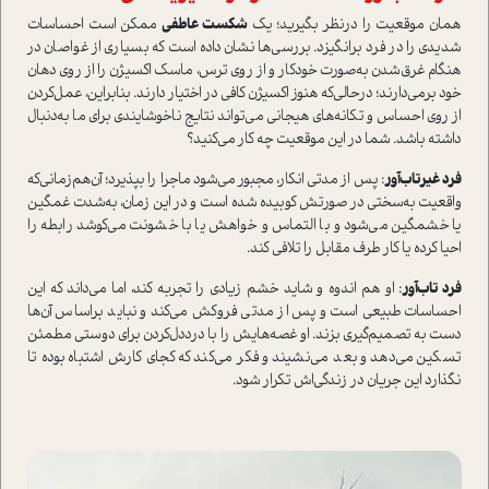
همان موقعیت را در‌نظر بگیرید؛ یک
شکست عاطفی
ممکن ا‌ست احساسات
شدیدی را در فرد برانگیزد. بررسی‌ها نشان داده ا‌ست که بسیاری از غواصان در
هنگام غرق‌شدن به‌صورت خودکار و از روی ترس، ماسک اکسیژن را از روی دهان
خود برمی‌دارند؛ در‌حالی‌که هنوز اکسیژن کافی در اختیار دارند. بنابراین، عمل‌کردن
از روی احساس و تکانه‌های هیجانی می‌تواند نتایج ناخوشایندی برای ما به‌دنبال
داشته باشد. شما در این موقعیت چه کار می‌کنید؟
فرد غیرتاب‌آور
: پس از مدتی انکار، مجبور می‌شود ماجرا را بپذیرد؛ آن‌هم‌زمانی‌که
واقعیت به‌سختی در صورتش کوبیده شده ا‌ست و در این زمان، به‌شدت غمگین
یا خشمگین می‌شود و با التماس و خواهش یا با خشونت می‌کوشد رابطه را
احیا کرده یا کار طرف مقابل را تلافی کند.
فرد تاب‌آور
: او هم اندوه و شاید خشم زیادی را تجربه کند، اما می‌داند که این
احساسات طبیعی ا‌ست و پس از مدتی فروکش می‌کند و نباید بر‌اساس آن‌ها
دست به تصمیم‌گیری بزند. او غصه‌هایش را با درد‌دل‌کردن برای دوستی مطمئن
تسکین می‌دهد و بعد می‌نشیند و فکر می‌کند که کجای کارش اشتباه بوده تا
نگذارد این جریان در زندگی‌اش تکرار شود.