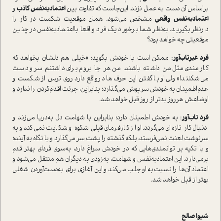
بر‌اساس آن دست به عمل نزند. این‌جا‌ست که تفاوت بین
اعتمادبه‌نفس کاذب
و
اعتمادبه‌نفس
واقعی
مشخص می‌شود. همان موقعیت
شکست در کار را
در‌نظر بگیرید. به‌نظر شما برخورد یک فرد واقعا بااعتمادبه‌نفس در چنین
موقعیتی چه خواهد بود؟
فرد غیرتاب‌آور
: ممکن ا‌ست با خودش بگوید: «خیلی هم دلشان بخواهد که
کارمندی مثل من داشته باشند. من هر جا بروم برای داشتنم سر و دست
می‌شکنند!» ولی او با گفتن این حرف‌ها در‌واقع دارد روی ترس از شکست و
عدم‌اطمینان به خودش سرپوش می‌گذارد؛ بنابراین، جرئت اقدام‌کردن را ندارد و
اوضاعش هر‌روز بدتر از روز قبل خواهد شد.
فرد تاب‌آور
: به خودش اطمینان دارد؛ بنابراین با شهامت دل به‌دریا می‌زند و
دنبال کار تازه‌ای می‌گردد. او از کارفرمای قبلی شکوه و شکایت نمی‌کند و به
سرنوشت لعنت نمی‌فرستد، بلکه گذشته را پشت سر می‌گذارد و با نگاه به آینده
و با تکیه بر توانمندی‌هایی که در خودش سراغ دارد، به‌سوی فردای بهتر قدم
برمی‌دارد. این اعتمادبه‌نفس و شهامت، به‌زودی به دیگران هم منتقل می‌شود و
اعتماد آن‌ها را نسبت‌به او جلب می‌کند و این آغازی برای
به‌دست‌آوردن شغلی
بهتر از قبل
خواهد شد.
شیوا صالح