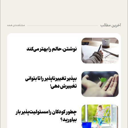
آخرین مطالب
مشاهده ی همه
نوشتن، حالم را بهتر می‌کند
بپذير تغييرناپذير را تا بتواني
تغييرش دهي!‏
چطور کودکان را مسئولیت‌پذیر بار
بیاورید؟