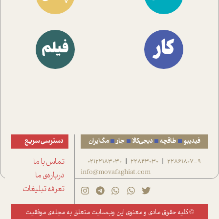
کار
فیلم
فیدیبو
طاقچه
دیجی‌کالا
جار
مگ‌ایران
دسترسی سریع
22861807-9
22843030
02122183030
تماس با ما
|
|
info@movafaghiat.com
درباره‌ی ما
تعرفه تبلیغات
© کلیه حقوق مادی و معنوی این وب‌سایت متعلق به
مجله‌ی موفقیت