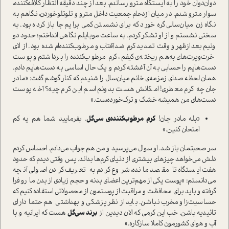
دوان‌دوان خود را به ایستگاه مترو رساندم. بعد از چند دقیقه انتظار کلافه‌کننده،
سوار مترو شدم. در میان ازدحام جمعیت داخل مترو و تلوتلو‌خوردن، نگاهم به
نگاه زن میان‌سالی گره خورد که برای نشستن کمی برایم جا باز کرده بود. به
سختی نشستم و از او تشکر کردم. به ساعت موبایلم نگاهی انداختم؛ حدود دو
ونیم بعد‌از‌ظهر و وقت تمدید کرم ضد‌آفتاب و مرطوب‌کننده‌ام شده بود. از لای
خرت‌و‌پرت‌های به‌هم ریخته‌ی کیفم، کرم مرطوب‌کننده را برداشتم و پوست
دست‌هایم را حسابی به آن آغشته کردم و یک حال اساسی به دست‌هایم دادم.
همان لحظه صدای زمزمه‌ی خانم میان‌سال را شنیدم که کنار گوشم گفت: «مادر
جان چه کرم معطری! امکانش هست بدونم اسم این کرم چیه؟ آخه پوست
دست‌های من همیشه خشک و ترک‌خورده‌ست.»
«بله مادر جان!
کرم مرطوب‌کننده‌ی سی‌گل
. بفرمایید شما هم یه کم
امتحان کنین.»
سر صحبتمان باز شد. او سوال می‌پرسید و من هم جواب می‌دادم. احساس کردم
دلش می‌خواهد چیزهای بیشتری از دنیای کرم‌ها بداند. پس وقتی دیدم که حدود
هفت ایستگاه تا مقصد مانده، شروع کردم به تعریف کردن اصولی آنچه
می‌دانستم: «پوست یکی از مهم‌ترین اعضای بدنه و حجم زیادی از بدن ما رو فرا
گرفته و باید برای محافظت و مراقبت از پوستمون از محصولاتی استفاده کنیم که
حساسیت‌زا و مخرب نباشن. باید از نظر پزشکی و بهداشتی هم حتما دارای
تائیدیه باشن. خب این کرمی که الان دیدین از
برند سی‌گل
هست که ایرانیه و با
آب و هوای کشورمون کاملا سازگاره.»