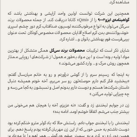
مشاهده کرد.
همچنین این شرکت توانست اولین واحد آرایشی و بهداشتی باشد که
گواهینامه‌ی ایزو
۹۰۰۲
را از «Qmi» کانادا دریافت کند. از جمله محصولات برند
سی‌گل می‌توان به انواع مرطوب‌کننده، لوسیون، ضد‌آفتاب، کرم دور چشم، اسپری
خوشبو‌کننده‌ی بدن، کرم اصلاح آقایان، محصولات مخصوص کودکان تحت عنوان
بیبی‌فرست، فوم بهداشتی بانوان و... اشاره کرد.
شایان ذکر است که ترکیبات
محصولات برند سی‌گل
همگی متشکل از بهترین
مواد اولیه بوده است و این مواد به‌طور معمول از شرکت‌های اروپایی ممتاز
همچون روش، مرک و... وارد کشور می‌شوند.»
به اینجا که رسیدم سرم را از گوشی درآوردم و رو به خانم میان‌سال گفتم:
«ببخشید فکر کنم دارم حوصله‌تون رو سر می‌برم. آخه خودم همیشه دنبال
داستان شرکت‌ها هستم و دوست دارم بدونم اصل و نسبشون به کجا می‌رسه و
چه چیزایی تولید می‌کنن.»
زن در جوابم لبخندی زد و گفت: «نه عزیزم. آخه با هیجان هم می‌خونی من
بیشتر جذب می‌شم. اتفاقا خوشم اومد. ادامه بده»
لبخندش را با لبخندی جواب دادم. راستش حالا که باد کولر مترو خنکم کرده بود
دوست داشتم به حس خوبی که از این زن مهربان گرفته بودم پاسخ دهم. برای
همین دوباره رو کردم به سمت صفحه‌ی گوشی همراهم و ادامه دادم: