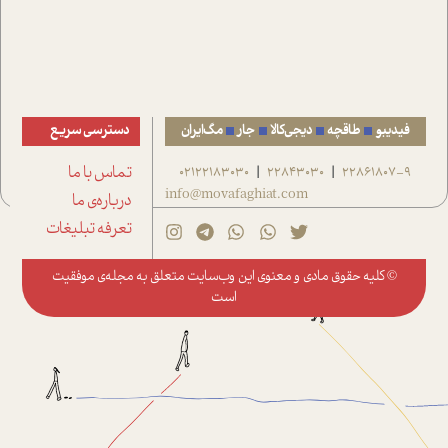
فیدیبو
طاقچه
دیجی‌کالا
جار
مگ‌ایران
دسترسی سریع
22861807-9
22843030
02122183030
تماس با ما
|
|
info@movafaghiat.com
درباره‌ی ما
تعرفه تبلیغات
© کلیه حقوق مادی و معنوی این وب‌سایت متعلق به
مجله‌ی موفقیت
است