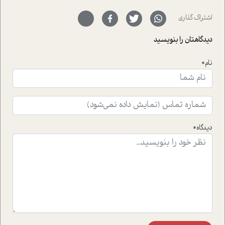
ای خود را در حوزه ی کوچینگ، توسعه ی فردی و رهبری پشت
سر نهاده است و نیز کرامت عزیز زاده؛ سفیر صلح و دوستی که
اشتراک گذاری
با رکاب زدن در بیش از هفتاد کشور و کاشتن درخت، به نماد
حمایت از محیط زیست و منابع طبیعی تبدیل گشته
دیدگاهتان را بنویسید
است.فصل روایت اجنبی ها در این شماره به دو موضوع
جذاب پرداخته است که عبارتند از جنبش آهستگی و نیز مقاله
نام*
ای که به زندگی شگفت انگیز جین گودال و تاثیرات کاوش های
ایشان در حوزه ی شامپانزه ها بر زندگی امروزی ما نگاهی
افکنده است.فصل اتاق 333 شما را پای صحبت یک تجربه ی
واقعی در ارتباط با اختلال شخصیت اسکزوئید و مشکلات و نیز
راهکارهای حل آن قرار می دهد که در اتاق درمان اتفاق افتاده
است.در فصل پایانی زیر ذره بین نیز همکاران ما تلاش کرده
دیدگاه*
اند تا در کنار مطالب سرگرمی و انگیزشی، شما را با بهترین و
موثرترین راهکارهای استفاده از هوش مصنوعی در حوزه های
مختلف کسب و کار آشنا کنند.