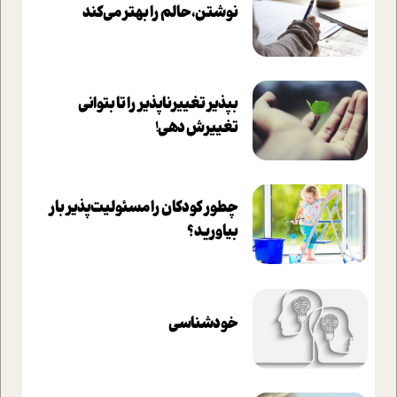
نوشتن، حالم را بهتر می‌کند
بپذير تغييرناپذير را تا بتواني
تغييرش دهي!‏
چطور کودکان را مسئولیت‌پذیر بار
بیاورید؟
خودشناسی