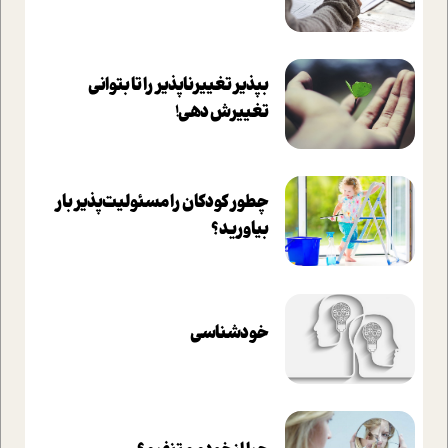
بپذير تغييرناپذير را تا بتواني
تغييرش دهي!‏
چطور کودکان را مسئولیت‌پذیر بار
بیاورید؟
خودشناسی