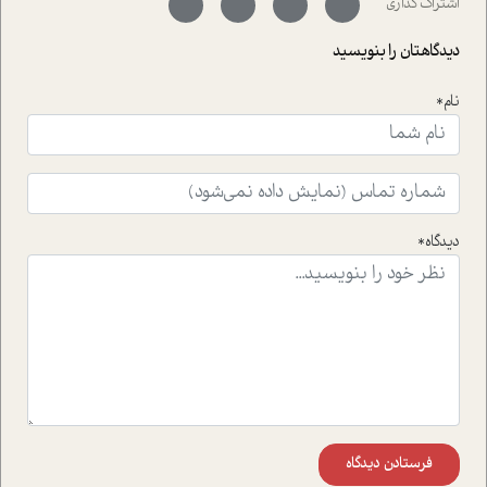
اشتراک گذاری
با رکاب زدن در بیش از هفتاد کشور و کاشتن درخت، به نماد
حمایت از محیط زیست و منابع طبیعی تبدیل گشته
دیدگاهتان را بنویسید
است.فصل روایت اجنبی ها در این شماره به دو موضوع
جذاب پرداخته است که عبارتند از جنبش آهستگی و نیز مقاله
نام*
ای که به زندگی شگفت انگیز جین گودال و تاثیرات کاوش های
ایشان در حوزه ی شامپانزه ها بر زندگی امروزی ما نگاهی
افکنده است.فصل اتاق 333 شما را پای صحبت یک تجربه ی
واقعی در ارتباط با اختلال شخصیت اسکزوئید و مشکلات و نیز
راهکارهای حل آن قرار می دهد که در اتاق درمان اتفاق افتاده
است.در فصل پایانی زیر ذره بین نیز همکاران ما تلاش کرده
دیدگاه*
اند تا در کنار مطالب سرگرمی و انگیزشی، شما را با بهترین و
موثرترین راهکارهای استفاده از هوش مصنوعی در حوزه های
مختلف کسب و کار آشنا کنند.
فرستادن دیدگاه