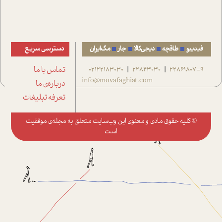
فیدیبو
طاقچه
دیجی‌کالا
جار
مگ‌ایران
دسترسی سریع
22861807-9
22843030
02122183030
تماس با ما
|
|
info@movafaghiat.com
درباره‌ی ما
تعرفه تبلیغات
© کلیه حقوق مادی و معنوی این وب‌سایت متعلق به
مجله‌ی موفقیت
است