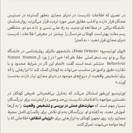
در عصری که اطلاعات نادرست در دنیای مجازی به‌طور گسترده در دسترس
همگان قرار دارند و اغلب حقایق عینی مورد تردید قرار می‌گیرند، روان‌شناسان
دانشگاه برکلی در مطالعه‌ای جدید، به راه‌حلی نسبی و تا حدودی متناقض
رسیده‌اند: بهتر است کودکان خردسال را بیشتر در معرض اطلاعات نادرست
دنیای مجازی قرار دهید – نه کمتر!
«ایوان اورتیسیو» (
Evan Orticio
)، دانشجوی دکترای روان‌شناسی در دانشگاه
برکلی و نویسنده‌ی اصلی مقاله‌ای که اخیرا در ژورنال Nature Human
Behaviour منتشر شده است، گفت: «انجام این کار در شرایط محدود و با
نظارت دقیق و آموزش مناسب، می‌تواند به کودکان کمک کند تا ابزارهایی را که
برای تشخیص واقعیت‌ از دروغ‌های موجود در دنیای مجازی نیاز دارند، به‌دست
آورند.»
اورتیسیو این‌طور استدلال می‌کند که به‌دلیل بی‌اطمینانی طبیعی کودکان در
نخستین مواجهه با اطلاعات نادرست بی‌حدوحصر در اینترنت، برای بزرگسالان
بسیار مهم است که
مهارت‌های عملی در بررسی و تشخیص واقعیت
را به آن‌ها
آموزش دهند. به گفته‌ی او، بزرگسالان به‌جای تلاش برای پاکسازی کامل محیط
مجازی، باید روی تجهیز کودکان به ابزارهایی برای «
ارزیابی انتقادی
» اطلاعاتی که با
آن‌ها مواجه می‌شوند، تمرکز کنند.