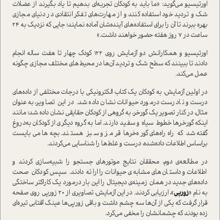
اورتیسیو می‌گوید: «ما باید به کودکان تجربه‌ای بدهیم تا یاد بگیرند از عضلات
شک و تردید خود استفاده کنند و از مهارت‌های تفکر انتقادی در دنیای مجازی
بهره ببرند تا آن را برای استفاده‌های آینده‌شان آماده نمایند؛ جایی که نزدیک به 24
ساعت در 7 روز هفته حضور خواهند داشت.»
اورتیسیو و همکارانش دو آزمایش روی 122 کودک چهار تا هفت ساله انجام
دادند تا ببینند که سطح شک و تردید آن‌ها در محیط‌های مختلف مجازی چگونه
عمل می‌کند.
در اولین آزمایش، به کودکان یک کتاب الکترونیکی با درجات مختلفی از داده‌های
درست و نادرست درمورد حیوانات نشان داده شد. در این تصاویر، به‌عنوان
مثال، در کنار تصویر یک گورخر، به گروهی از کودکان حقایقی نشان داده شد؛ مانند
اینکه گورخرها خطوط سیاه و سفید دارند. اما به گروه دیگری از کودکان به‌دروغ
گفته شد که راه‌راه‌های گوره‌خرها قرمز و سبز هستند. بچه‌ها می‌بایست
براساس اطلاعات داده‌شده، درست و غلط‌ها را شناسایی می‌کردند.
در مطالعه‌ی دوم، محققان نتایج موتورهای جستجو را شبیه‌سازی کردند و
اطلاعات و داستان‌های مشابه‌ی حیوانات را ارائه دادند. سپس کودکان صحت
داده‌های جدید در همان زمینه‌ی دیجیتال را این بار درمورد یک کاراکتر ساختگی
به نام «
زورپی
»، ارزیابی کردند. در این آزمایش، تصاویری از 20 زورپی روی صفحه
قرار گرفت که یکی از آن‌ها سه چشم داشت و باقی زورپی‌ها عینک آفتابی تیره‌ای
زده بودند که چشمانشان را مخفی می‌کرد.