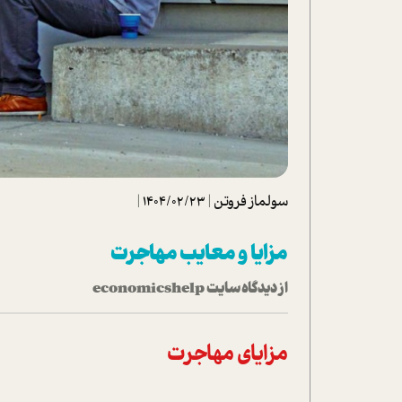
تحلیل فیلم
شیوانا
داستان
سولماز فروتن
|
1404/02/23
|
مزایا و معایب مهاجرت
از دیدگاه سایت economicshelp
مزایای مهاجرت