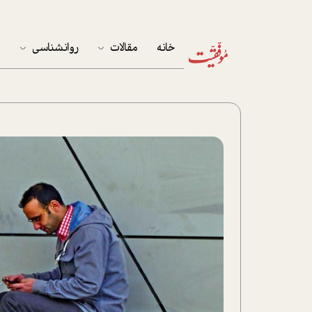
خانه
مقالات
روانشناسی
م
آخرین مقالات
تست روان‌شناسی
مهمان خانه
کوکولوژی
پرونده ویژه
زندگی
نوجوان
کار
پلاس