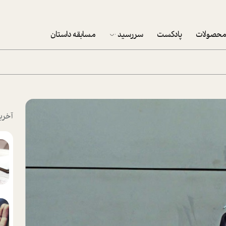
حصولات
پادکست
سررسید
مسابقه داستان
سررسید 1403
سفارش شرکتی سررسید 1403
پکيج نوروزي موفقيت
آخری
تقویم رومیزی
تقویم دیواری