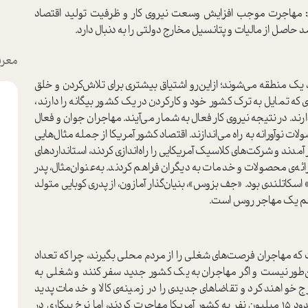
مهاجرت موجب افزایش وسعت نیروی کار و ظرفیت تولید اقتصاد
د حاصل از مالیات و پتانسیل مخارج دولتی را به دنبال دارد.
معرف
 یک منطقه می‌شوند؛ ازاین‌رو اشتیاق بیشتری برای تلاش‌کردن و خلق
ه تمایل به ترک کشور خود و کارکردن در یک کشور بیگانه را دارند،
د. در نتیجه نیروی کار فعال به شمار می‌آیند. مهاجران جوان و فعال
ات نوآورانه به راه می‌اندازند. اقتصاد کشور آمریکا از جمله مثال‌هایی
دند و شرکت‌های کلاسیک آمریکایی را راه‌اندازی کردند، استانداردهای
 ارائه‌ی محصولات و خدمات به دیگران فراهم کردند. به‌عنوان‌مثال، پدر
 اسکاتلندی بود. «جف بزوس»، بنیان‌گذار آمازون، از پدری کوبایی متولد
 هم یک مهاجر روس است.
که مهاجران فرصت‌های شغلی را از مردم محلی بگیرند، چرا که تعداد
‌طور نیست و اگر مهاجران به یک کشور جدید سفر کنند و شغلی به
خواهند کرد و تقاضاهای جدیدی را در زمینه‌ی کالا و خدمات پدید
خواهند آورند. بین سال‌های 1900 تا 1915 میلادی حدود 15 میلیون نفر به کشور آمریکا مهاجرت کردند، اما نرخ بیکاری در