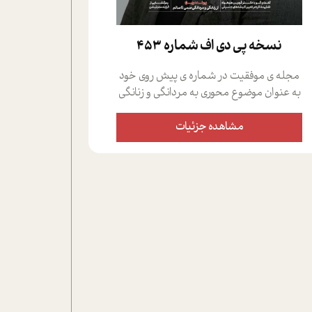
نسخه پي دي اف شماره 453
مجله ی موفقیت در شماره ی پیش روی خود
به عنوان موضوع محوری به مردانگی و زنانگی
سمی پرداخته است؛ علاوه بر این که؛ گفت و
گویی اختصاصی داشته ایم با فردین علیخواه،
مشاهده جزئیات
جامعه شناس در بخش های مختلف تلاش
کرده ایم از دریچه های گوناگون به این موضوع
مهم بپردازیم.فصل ایستگاه؛ شما را با دیدگاه
های روانشناسان و کارشناسان پیرامون
موضوع مردانگی و زنانگی سمی و نیز چالش
های پیرامون آن آشنا می کند.در بخش دو
فنجان داغ به سراغ افرادی رفته ایم که
موفقیت را در عمل به اثبات رسانده اند؛ سید
حمیدرضا محتشمی که بیست و پنجمین
سال فعالیت حرفه ای خود را در حوزه ی
کوچینگ، توسعه ی فردی و رهبری پشت سر