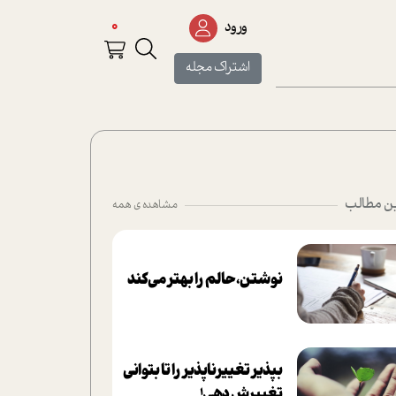
0
ورود
اشتراک مجله
ن مطالب
مشاهده ی همه
نوشتن، حالم را بهتر می‌کند
بپذير تغييرناپذير را تا بتواني
تغييرش دهي!‏