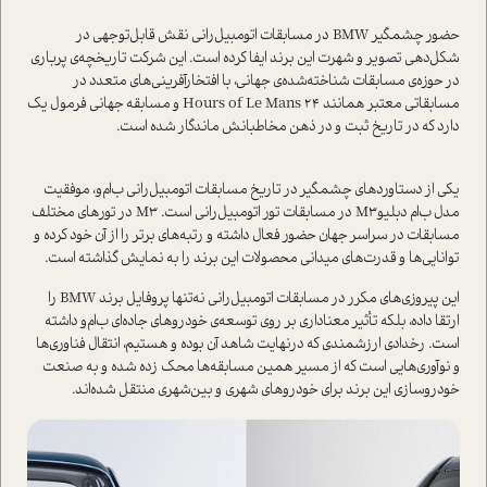
حضور چشمگیر BMW در مسابقات اتومبیل‌رانی نقش قابل‌توجهی در
شکل‌دهی تصویر و شهرت این برند ایفا کرده ا‌ست. این شرکت تاریخچه‌ی پرباری
در حوزه‌ی مسابقات شناخته‌شده‌ی جهانی، با افتخار‌آفرینی‌های متعدد در
مسابقاتی معتبر همانند 24 Hours of Le Mans و مسابقه جهانی فرمول یک
دارد که در تاریخ ثبت و در ذهن مخاطبانش ماندگار شده ا‌ست.
یکی از دستاورد‌های چشمگیر در تاریخ مسابقات اتومبیل‌رانی ب‌ام‌و، موفقیت
مدل ب‌ام‌ دبلیوM3 در مسابقات تور اتومبیل‌رانی ا‌ست. M3 در تورهای مختلف
مسابقات در سراسر جهان حضور فعال داشته و رتبه‌های برتر را از آن خود کرده و
توانایی‌ها و قدرت‌های میدانی محصولات این برند را به نمایش گذاشته ا‌ست.
این پیروزی‌های مکرر در مسابقات اتومبیل‌رانی نه‌تنها پروفایل برند BMW را
ارتقا داده، بلکه تأثیر معناداری بر روی توسعه‌ی خودروهای جاده‌ای ب‌ام‌و داشته
ا‌ست. رخدادی ارزشمندی که در‌نهایت شاهد آن بوده و هستیم، انتقال فناوری‌ها
و نوآوری‌هایی ا‌ست که از مسیر همین مسابقه‌ها محک زده شده و به صنعت
خودروسازی این برند برای خودروهای شهری و بین‌شهری منتقل شده‌اند.