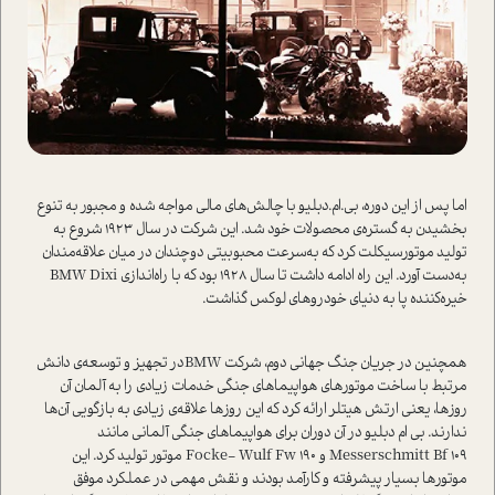
اما پس از این دوره، بی.‌ام.دبلیو با چالش‌های مالی مواجه شده و مجبور به تنوع
بخشیدن به گستره‌ی محصولات خود شد. این شرکت در سال 1923 شروع به
تولید موتورسیکلت کرد که به‌سرعت محبوبیتی دوچندان در میان علاقه‌مندان
به‌دست آورد. این راه ادامه داشت تا سال 1928 بود که با راه‌اندازی BMW Dixi
خیره‌کننده پا به دنیای خودروهای لوکس گذاشت.
همچنین در جریان جنگ جهانی دوم، شرکت BMWدر تجهیز و توسعه‌ی دانش
مرتبط با ساخت موتورهای هواپیما‌های جنگی خدمات زیادی را به آلمان آن
روزها، یعنی ارتش هیتلر ارائه کرد که این روزها علاقه‌ی زیادی به بازگویی آن‌ها
ندارند. بی ام دبلیو در آن دوران برای هواپیما‌های جنگی آلمانی مانند
Messerschmitt Bf 109 و Focke- Wulf Fw 190 موتور تولید ‌کرد. این
موتورها بسیار پیشرفته و کارآمد بودند و نقش مهمی در عملکرد موفق