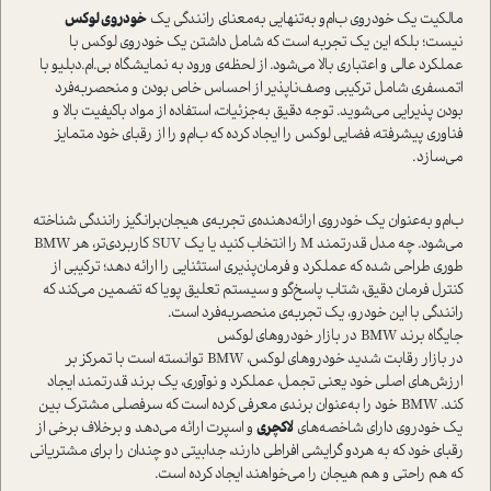
مالکیت یک خودروی ب‌ام‌و به‌تنهایی به‌معنای رانندگی یک
خودروی لوکس
نیست؛ بلکه این یک تجربه ا‌ست که شامل داشتن یک خودروی لوکس با
عملکرد عالی و اعتباری بالا می‌شود. از لحظه‌ی ورود به نمایشگاه بی.‌ام.دبلیو با
اتمسفری شامل ترکیبی وصف‌ناپذیر از احساس خاص بودن و منحصربه‌فرد
بودن پذیرایی می‌شوید. توجه دقیق به‌جزئیات، ا‌ستفاده از مواد با‌کیفیت بالا و
فناوری پیشرفته، فضایی لوکس را ایجاد کرده که ب‌ام‌و را از رقبای خود متمایز
می‌سازد.
ب‌ام‌و به‌عنوان یک خودروی ارائه‌دهنده‌ی تجربه‌ی هیجان‌برانگیز رانندگی شناخته
می‌شود. چه مدل قدرتمند M را انتخاب کنید یا یک SUV کاربردی‌تر، هر BMW
طوری طراحی شده که عملکرد و فرمان‌پذیری ا‌ستثنایی را ارائه دهد؛ ترکیبی از
کنترل فرمان دقیق، شتاب پاسخ‌گو و سیستم تعلیق پویا که تضمین می‌کند که
رانندگی با این خودرو، یک تجربه‌ی منحصر‌به‌فرد ا‌ست.
جایگاه برند BMW در بازار خودروهای لوکس
در بازار رقابت شدید خودروهای لوکس، BMW توانسته ا‌ست با تمرکز بر
ارزش‌های اصلی خود یعنی تجمل، عملکرد و نوآوری، یک برند قدرتمند ایجاد
کند. BMW خود را به‌عنوان برندی معرفی کرده ا‌ست که سرفصلی مشترک بین
یک خودروی دارای شاخصه‌های
لاکچری
و اسپرت ارائه می‌دهد و برخلاف برخی از
رقبای خود که به هر‌دو گرایشی افراطی دارند‌، جدابیتی دو چندان را برای مشتریانی
که هم راحتی و هم هیجان را می‌خواهند ایجاد کرده ا‌ست.