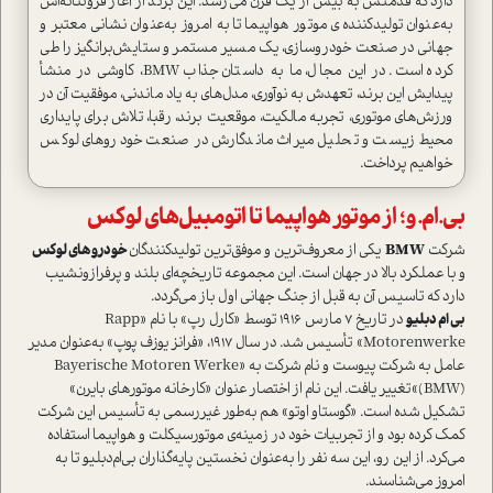
دارد که قدمتش به بیش از یک قرن می‌رسد. این برند از آغاز فروتنانه‌اش
به‌عنوان تولیدکننده ی موتور هواپیما تا به امروز به‌عنوان نشانی معتبر و
جهانی در صنعت خودروسازی، یک مسیر مستمر و ستایش‌برانگیز را طی
کرده است. در این مجال، ما به داستان جذاب BMW، کاوشی در منشأ
پیدایش این برند، تعهدش به نوآوری، مدل‌های به یاد ماندنی، موفقیت آن در
ورزش‌های موتوری، تجربه مالکیت، موقعیت برند، رقبا، تلاش‌ برای پایداری
محیط زیست و تحلیل میراث ماندگارش در صنعت خودروهای لوکس
خواهیم پرداخت.
بی.ام.و؛ از موتور هواپیما تا اتومبیل‌های لوکس
شرکت
BMW
یکی از معروف‌ترین و موفق‌ترین تولیدکنندگان
خودروهای لوکس
و با عملکرد بالا در جهان ا‌ست. این مجموعه تاریخچه‌ای بلند و پرفراز‌و‌نشیب
دارد که تاسیس آن به قبل از جنگ جهانی اول باز می‌گردد.
بی ام دبلیو
در تاریخ 7 مارس 1916 توسط «کارل رپ» با نام «Rapp
Motorenwerke» تأسیس شد. در سال 1917، «فرانز یوزف پوپ» به‌عنوان مدیر
عامل به شرکت پیوست و نام شرکت به «Bayerische Motoren Werke
(BMW)»تغییر یافت. این نام از اختصار عنوان «کارخانه موتورهای بایرن»
تشکیل شده ا‌ست. «گوستاو اوتو» هم به‌طور غیررسمی به تأسیس این شرکت
کمک کرده بود و از تجربیات خود در زمینه‌ی موتورسیکلت و هواپیما ا‌ستفاده
می‌کرد. از این رو، این سه نفر را به‌عنوان نخستین پایه‌گذاران بی‌ام‌دبلیو تا به
امروز می‌شناسند.