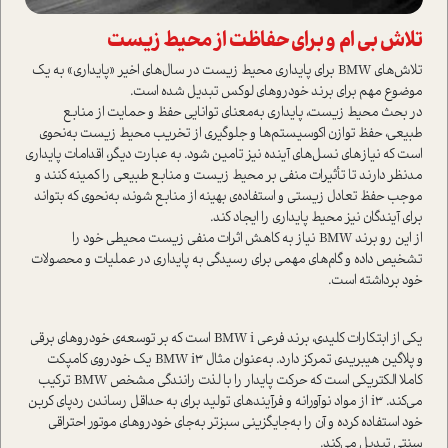
تلاش بی ام و برای حفاظت از محیط زیست
تلاش‌های BMW برای پایداری محیط زیست در سال‌های اخیر «پایداری» به یک
موضوع مهم برای برند خودروهای لوکس تبدیل شده ا‌ست.
در بحث محیط زیست، پایداری به‌معنای توانایی حفظ و حمایت از منابع
طبیعی، حفظ توازن اکوسیستم‌ها و جلوگیری از تخریب محیط زیست به‌نحوی
ا‌ست که نیاز‌های نسل‌های آینده نیز تامین شود. به عبارت دیگر، اقدامات پایداری
مد‌نظر دارند تا تأثیرات منفی بر محیط زیست و منابع طبیعی را کمینه کنند و
موجب حفظ تعادل زیستی و ا‌ستفاده‌ی بهینه از منابع شوند، به‌نحوی که بتواند
برای آیندگان نیز محیط پایداری را ایجاد کند.
از این رو برند BMW نیاز به کاهش اثرات منفی زیست محیطی خود را
تشخیص داده و گام‌های مهمی برای رسیدگی به پایداری در عملیات و محصولات
خود برداشته ا‌ست.
یکی از ابتکارات کلیدی، برند فرعی BMW i ا‌ست که بر توسعه‌ی خودروهای برقی
و پلاگین هیبریدی تمرکز دارد. به‌عنوان مثال BMW i3 یک خودروی کامپکت
کاملا الکتریکی ا‌ست که حرکت پایدار را با لذت رانندگی مشخص BMW ترکیب
می‌کند. i3 از مواد نوآورانه و فرآیندهای تولید برای به حداقل رساندن ردپای کربن
خود ا‌ستفاده کرده و آن را به‌جایگزینی سبزتر به‌جای خودروهای موتور احتراقی
سنتی تبدیل می‌کند.