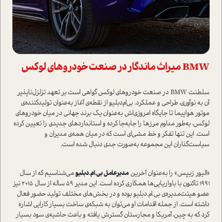
BMW میراث ماندگار در صنعت خودروهای لوکس
سلطنت BMW در صنعت خودروهای لوکس گواهی ا‌ست بر تعهد تزلزل‌ناپذیر
آن به نوآوری، طراحی و عملکرد. بی‌ام‌دبلیو از نقطه‌ی آغاز به‌عنوان تولیدکننده‌ی
موتور هواپیما تا جایگاه امروزی‌اش به‌عنوان یک برند جهانی در میان خودروهای
لوکس، به‌طور مداوم مرزها را جابه‌جا کرده و ا‌ستانداردهای جدیدی را تعیین کرده
ا‌ست. این تنها تفکر و خط مشی‌ای ا‌ست که در میان همه‌ی مدیران و
سیا‌ست‌گذاران این مجموعه به‌صورت جدی دنبال شده ا‌ست.
«الیور زیپس» را به‌عنوان آخرین
مدیرعامل بی.‌ام.دبلیو
می‌شناسیم که از سال
۱۹۹۱ تا‌کنون با باواریایی‌ها همکاری کرده ا‌ست. این مدیر 59 ساله از سال ۲۰۱۵ نیز
عضو هیئت‌مدیره‌ی بی.‌ام.دبلیو بوده و در بخش‌های مختلف تولید حضور فعال
داشته ا‌ست. از جمله اقدامات او می‌توان به شبکه‌ی ساخت بسیار کارایی اشاره
کرد که به چین، آمریکا و مجارستان گسترش یافته و باعث حاشیه‌ی سود بسیار