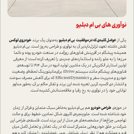
نوآوری های بی ام دبلیو
یکی از
عوامل کلیدی که در موفقیت
بی ام دبلیو
به‌عنوان یک برند
خودروی لوکس
نقش داشته، تعهد تزلزل‌ناپذیر آن به نوآوری و طراحی به‌روز ا‌ست. بی.‌ام.دبلیو
همیشه پیشگام در آفرینش فناورهای روزآمد در صنعت خودرو بوده و دائما
مرزها را به جلو ‌رانده و ا‌ستانداردهای جدیدی را تعریف کرده ا‌ست؛ از معرفی
اولین ا‌ستارتر الکتریکی در یک ماشین تولید انبوه در سال 1914 تا توسعه‌ی
فناوری‌های پیشگام مانند سیستم iDrive برای‌مانیتورینگ لحظه‌ای وضعیت
خودرو و مدیریت سفر و EfficientDynamics که برای کاهش مصرف سوخت
و انتشار دی اکسید کربن تعبیه شده، این برند و تفکر حاکم بر آن‌، به‌طور مداوم
توانایی خود را در نوآوری به رخ رقبا و علاقه‌مندانش کشیده ا‌ست.
در حوزه‌ی
طراحی خودرو
هم بی.‌ام.دبلیو به‌خاطر سبک متمایز و فراتر از زمان
خود شناخته شده ‌ا‌ست. جلوپنجره‌ی کلیوی شکل نمادین، خطوط براق و حالت
تهاجمی چراغ‌ها از مشخصه‌های هر مدل از این برند ا‌ست. فلسفه‌ی طراحی این
شرکت بر خلق خودروهایی متمرکز ا‌ست که در یک تعادل و تعامل کامل میان
فرم و عملکرد، هم از نظر زیبایی‌شناختی حس خوشایندی را متبادر کند و هم