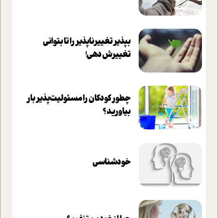
بپذير تغييرناپذير را تا بتواني
تغييرش دهي!‏
چطور کودکان را مسئولیت‌پذیر بار
بیاورید؟
خودشناسی