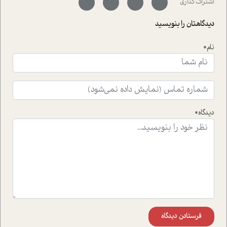
اشتراک گذاری
با رکاب زدن در بیش از هفتاد کشور و کاشتن درخت، به نماد
حمایت از محیط زیست و منابع طبیعی تبدیل گشته
دیدگاهتان را بنویسید
است.فصل روایت اجنبی ها در این شماره به دو موضوع
جذاب پرداخته است که عبارتند از جنبش آهستگی و نیز مقاله
نام*
ای که به زندگی شگفت انگیز جین گودال و تاثیرات کاوش های
ایشان در حوزه ی شامپانزه ها بر زندگی امروزی ما نگاهی
افکنده است.فصل اتاق 333 شما را پای صحبت یک تجربه ی
واقعی در ارتباط با اختلال شخصیت اسکزوئید و مشکلات و نیز
راهکارهای حل آن قرار می دهد که در اتاق درمان اتفاق افتاده
است.در فصل پایانی زیر ذره بین نیز همکاران ما تلاش کرده
دیدگاه*
اند تا در کنار مطالب سرگرمی و انگیزشی، شما را با بهترین و
موثرترین راهکارهای استفاده از هوش مصنوعی در حوزه های
مختلف کسب و کار آشنا کنند.
فرستادن دیدگاه