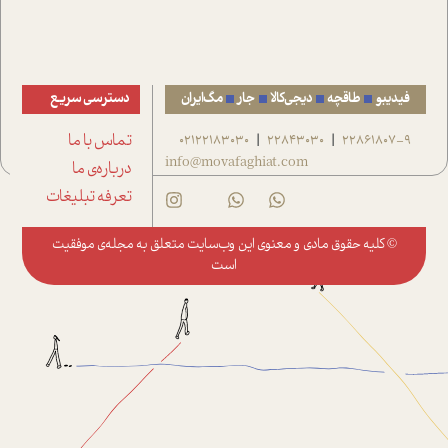
فیدیبو
طاقچه
دیجی‌کالا
جار
مگ‌ایران
دسترسی سریع
22861807-9
22843030
02122183030
تماس با ما
|
|
info@movafaghiat.com
درباره‌ی ما
تعرفه تبلیغات
© کلیه حقوق مادی و معنوی این وب‌سایت متعلق به
مجله‌ی موفقیت
است