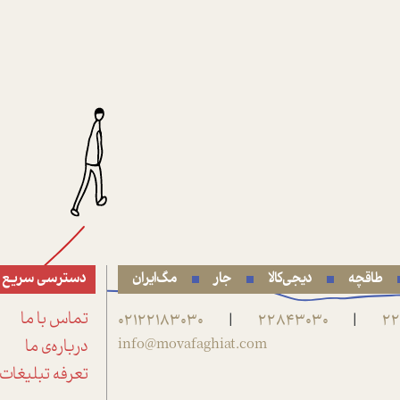
طاقچه
دیجی‌کالا
جار
مگ‌ایران
دسترسی سریع
22
22843030
02122183030
تماس با ما
|
|
info@movafaghiat.com
درباره‌ی ما
تعرفه تبلیغات