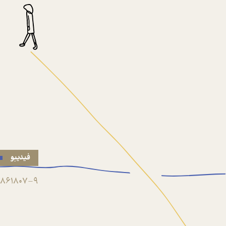
فیدیبو
861807-9