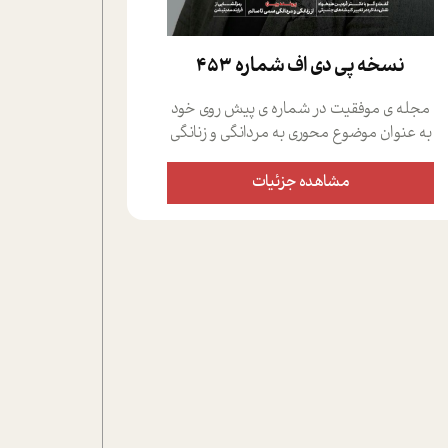
نسخه پي دي اف شماره 453
مجله ی موفقیت در شماره ی پیش روی خود
به عنوان موضوع محوری به مردانگی و زنانگی
سمی پرداخته است؛ علاوه بر این که؛ گفت و
گویی اختصاصی داشته ایم با فردین علیخواه،
مشاهده جزئیات
جامعه شناس در بخش های مختلف تلاش
کرده ایم از دریچه های گوناگون به این موضوع
مهم بپردازیم.فصل ایستگاه؛ شما را با دیدگاه
های روانشناسان و کارشناسان پیرامون
موضوع مردانگی و زنانگی سمی و نیز چالش
های پیرامون آن آشنا می کند.در بخش دو
فنجان داغ به سراغ افرادی رفته ایم که
موفقیت را در عمل به اثبات رسانده اند؛ سید
حمیدرضا محتشمی که بیست و پنجمین
سال فعالیت حرفه ای خود را در حوزه ی
کوچینگ، توسعه ی فردی و رهبری پشت سر