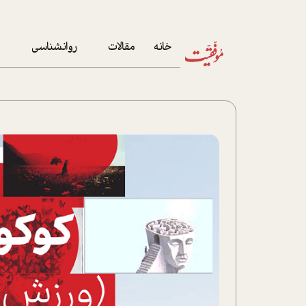
خانه
مقالات
روانشناسی
م
آخرین مقالات
تست روان‌شناسی
مهمان خانه
کوکولوژی
پرونده ویژه
زندگی
نوجوان
کار
پلاس