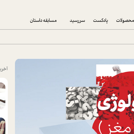
حصولات
پادکست
سررسید
مسابقه داستان
سررسید 1403
سفارش شرکتی سررسید 1403
پکيج نوروزي موفقيت
آخری
تقویم رومیزی
تقویم دیواری