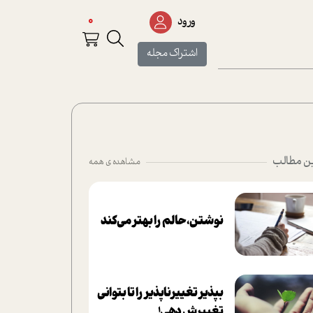
0
ورود
اشتراک مجله
ن مطالب
مشاهده ی همه
نوشتن، حالم را بهتر می‌کند
بپذير تغييرناپذير را تا بتواني
تغييرش دهي!‏