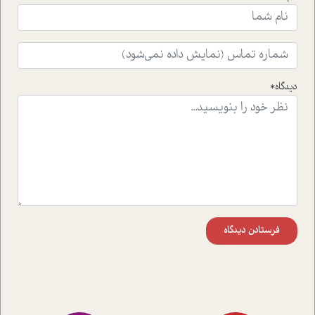
ای که به زندگی شگفت انگیز جین گودال و تاثیرات کاوش های
ایشان در حوزه ی شامپانزه ها بر زندگی امروزی ما نگاهی
افکنده است.فصل اتاق 333 شما را پای صحبت یک تجربه ی
واقعی در ارتباط با اختلال شخصیت اسکزوئید و مشکلات و نیز
راهکارهای حل آن قرار می دهد که در اتاق درمان اتفاق افتاده
است.در فصل پایانی زیر ذره بین نیز همکاران ما تلاش کرده
دیدگاه*
اند تا در کنار مطالب سرگرمی و انگیزشی، شما را با بهترین و
موثرترین راهکارهای استفاده از هوش مصنوعی در حوزه های
مختلف کسب و کار آشنا کنند.
فرستادن دیدگاه