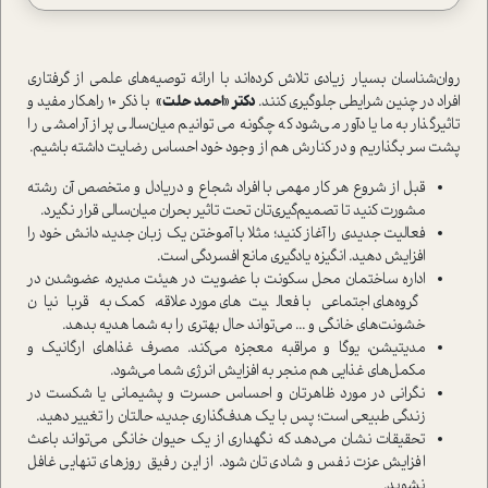
روان‌شناسان بسیار زیادی تلاش کرده‌اند با ارائه توصیه‌های علمی از گرفتاری
افراد در چنین شرایطی جلوگیری کنند.
دکتر «احمد حلت»
با ذکر 10 راهکار مفید و
تاثیرگذار به ما یادآور می‌شود که چگونه می‌توانیم میان‌سالی پر از آرامشی را
پشت سر بگذاریم و در کنارش هم از وجود خود احساس رضایت داشته باشیم.
قبل از شروع هر کار مهمی با افراد شجاع و دریادل و متخصص آن رشته
مشورت کنید تا تصمیم‌گیری‌تان تحت تاثیر بحران میان‌سالی قرار نگیرد.
فعالیت جدیدی را آغاز کنید؛ مثلا با آموختن یک زبان جدید، دانش خود را
افزایش دهید. انگیزه یادگیری مانع افسردگی است.
اداره ساختمان محل سکونت با عضویت در هیئت مدیره، عضوشدن در
گروه‌های اجتماعی با فعالیت‌های مورد علاقه، کمک به قربانیان
خشونت‌های خانگی و ... می‌تواند حال بهتری را به شما هدیه بدهد.
مدیتیشن، یوگا و مراقبه معجزه می‌کند. مصرف غذاهای ارگانیک و
مکمل‌های غذایی هم منجر به افزایش انرژی شما می‌شود.
نگرانی در مورد ظاهرتان و احساس حسرت و پشیمانی یا شکست در
زندگی طبیعی است؛ پس با یک هدف‌گذاری جدید، حالتان را تغییر دهید.
تحقیقات نشان می‌دهد که نگهداری از یک حیوان خانگی می‌تواند باعث
افزایش عزت نفس و شادی‌تان شود. از این رفیق روزهای تنهایی غافل
نشوید.