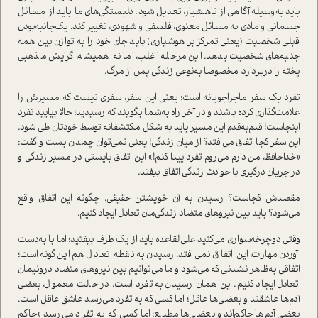
باید به‌وسیله آگاهی از ناهشیار، تعدیل شود. دلبستگی‌های ما باید از مسائل
جسمانی و مادی به مسائل معنوی، فلسفی و شهودی، تغییر کند. یک‌جانبه‌بودن
قبلی شخصیت (یعنی تمرکز بر هوشیاری) باید جای خود را به توازن بین همه
جنبه‌های شخصیت بدهد. این مرحله اغلب، اما نه همیشه، گرایش مذهبی
پخته را دربردارد، مخصوصا به‌نوعی زندگی پس از مرگ.
تفرد یک سفر ماجراجویانه است؛ یعنی این سفر، سفری نیست که مسیرش را
علامت‌گذاری کرده ‌باشند و در آخر راه به‌‌شما بگویند که رسیدید؛ حالا بیایید تفرد
اینجاست! قدم‌به‌قدم این مسیر باید به شکل مکتشفانه توسط خودتان طی‌ شود.
این سفر کجا اتفاق می‌افتد؟ از میان زندگی! یعنی نمی‌توان چمدان بست و گفت:
«خداحافظ، من دارم می‌روم تفرد پیدا کنم!» این اتفاق بایستی در مسیر زندگی و
در جریان درگیری با حوادث زندگی اتفاق بیفتد.
مقصدش کجاست؟ رسیدن به آن خویشتن حقیقی. چگونه این اتفاق واقع
می‌شود؟ باید بین نیروهای متضاد زندگی‌مان تعادل ایجاد کنیم.
وقتی دوچرخه‌سواری می‌کنید علی‌القاعده باید از یک طرف بیفتید؛ اما با به‌دست
آوردن مهارت، این اتفاق نمی‌افتد. رسیدن به نقطه تعادل هم این‌گونه است؛
اتفاقی به‌ظاهر ‌نشدنی که می‌شود و ما می‌توانیم بین نیروهای متضاد درونیمان
تعادل ایجاد کنیم. این همان رسیدن به تفرد است. در حالت معمول، بعضی
آدم‌ها عاشقند و بعضی‌ها عاقل؛ اما کسی که به تفرد می‌رسد عاشق عاقل است.
بعضی آدم‌ها حاکم‌اند و بعضی‌ها مطیع؛ اما کسی که به تفرد می‌رسد «حاکم