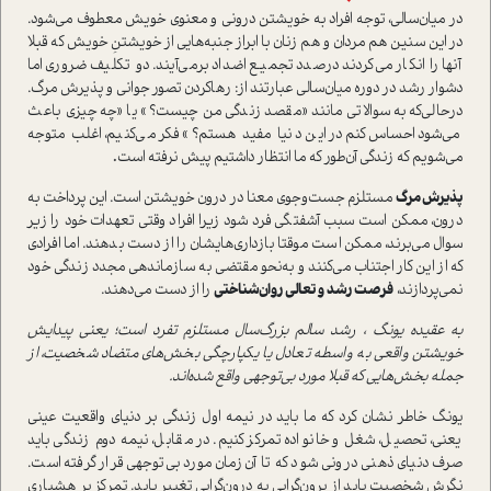
در میان‌سالی، توجه افراد به خویشتن درونی و معنوی خویش معطوف می‌شود.
در این سنین هم مردان و هم زنان با ابراز جنبه‌هایی از خویشتنِ خویش که قبلا
آنها را انکار می‌کردند درصدد تجمیع اضداد برمی‌آیند. دو تکلیف ضروری اما
دشوار رشد در دوره میان‌سالی عبارتند از: رهاکردن تصور جوانی و پذیرش مرگ.
درحالی‌که به سوالاتی مانند «مقصد زندگی من چیست؟» یا «چه چیزی باعث
می‌شود احساس‌کنم در این دنیا مفید هستم؟» فکر می‌کنیم، اغلب متوجه
می‌شویم که زندگی آن‌طور که ما انتظار داشتیم پیش نرفته است
.
پذیرش مرگ
مستلزم جست‌وجوی معنا در درون خویشتن است. این پرداخت به
درون، ممکن است سبب آشفتگی فرد شود زیرا افراد وقتی تعهدات خود را زیر
سوال می‌برند، ممکن است موقتا بازداری‌هایشان را از دست بدهند. اما افرادی
که از این کار اجتناب می‌کنند و به‌نحو مقتضی به سازماندهی مجدد زندگی خود
نمی‌پردازند،
فرصت رشد و تعالی روان‌شناختی
را از دست می‌دهند.
به عقیده یونگ ، رشد سالم بزرگ‌سال مستلزم تفرد است؛ یعنی پیدایش
خویشتن واقعی به واسطه تعادل یا یکپارچگی بخش‌های متضاد شخصیت، از
جمله بخش‌هایی که قبلا مورد بی‌توجهی واقع شده‌اند.
یونگ خاطر نشان کرد که ما باید در نیمه اول زندگی بر دنیای واقعیت عینی
یعنی، تحصیل، شغل و خانواده تمرکز کنیم. در مقابل، نیمه دوم زندگی باید
صرف دنیای ذهنی درونی شود که تا آن‌زمان مورد بی‌توجهی قرار گرفته است.
نگرش شخصیت باید از برون‌گرایی به درون‌گرایی تغییر یابد. تمرکز بر هشیاری