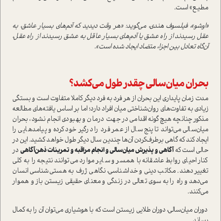
مطیع» است.
«اوشو»، فیلسوف هندی، می‌گوید: «هر وقت دیدید که آدم‌های بسیار عاشق، به
عقل رسیدند از راه عشق یا آدم‌های بسیار عاقل به عشق رسیدند از راه عقل،
آن‌گاه تعادل بین اجزاء متضاد ایجاد شده ‌است».
بحران میان‌سالی چقدر طول می‌کشد؟
مدت‌ زمان پایداری این بحران از هر فرد به ‌فرد دیگر کاملا متفاوت است و بستگی
زیادی به تفاوت‌های روان‌شناختی میان افراد دارد؛ اما بر اساس یافته‌های مطالعه
مذکور چنانچه هیچ‌گونه اقدامی در جهت درمان و بهبودی انجام نشود، بحران
میان‌سالی می‌تواند تا پنج سال از عمر فرد را درگیر خود کرده و پیامدهایی را
ایجاد کند که گاهی برطرف‌کردن آن‌ها چندین سال دیگر طول خواهد کشید. این در
حالی است که
آگاهی و پذیرش میان‌سالی و انجام مراقبه و تمرینات ذهن‌آگاهی
در
کنار احیای روابط عاشقانه با همسر و سایر موارد می‌توانند نتیجه را به‌ کلی
تغییر دهند. مکاتب دینی و خداشناسی، نگاهی ژرف به هستی‌شناسی انسان
می‌دهد و راه را به سوی تعالی در زندگی و معنای حقیقی زیستن باز و هموار
می‌کنند.
دوران میان‌سالی، دوران طلایی زیستن است که با هوشیاری می‌توان آن را به کمال
رساند.