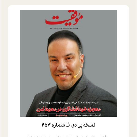
نسخه پي دي اف شماره 453