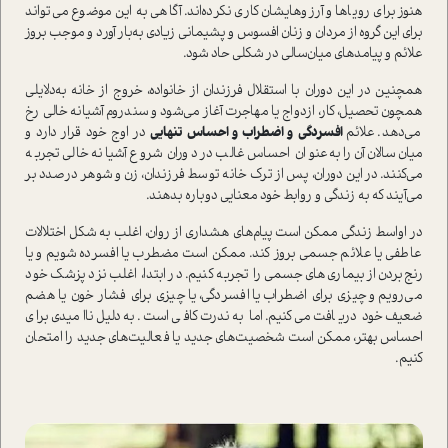
هنوز برای رویاها و آرزوهایشان کاری نکرده‌اند. آگاهی به این موضوع می‌تواند
برای این گروه از مردان و زنان افسوس و پشیمانی زیادی به‌بار آورد و موجب بروز
علائم و پیامدهای میان‌سالی در شکلی حاد شود.
همچنین در این دوران با استقلال فرزندان از خانواده، خروج از خانه به‌دلایلی
همچون تحصیل، کار، ازدواج یا مهاجرت آغاز می‌شود و سندروم آشیانه خالی رخ
می‌دهد. علائم
افسردگی و اضطراب و احساس تنهایی
در اوج خود قرار دارد و
میان‌سالان آن را به‌عنوان احساس غالب در دوران شروع آشیانه خالی تجربه
می‌کنند. در این دوران، پس از ترک خانه توسط فرزندان، زن و شوهر درصدد بر
می‌آیند که به زندگی و روابط خود معنایی دوباره بدهند.
در اواسط زندگی ممکن است پیام‌های هشداری از روان، اغلب به شکل اختلالات
عاطفی یا علائم جسمی بروز کند. ممکن است مضطرب یا افسرده شویم و یا
رنج‌بردن از بیماری‌های جسمی را تجربه کنیم. در ابتدا، اغلب نزد پزشک خود
می‌رویم و چیزی برای اضطراب یا افسردگی، یا چیزی برای فشار خون یا هضم
ضعیف خود دریافت می‌کنیم. اما به‌ندرت کافی است. به‌دلیل ناامیدی برای
احساس بهتر، ممکن است شخصیت‌های جدید یا فعالیت‌های جدید را امتحان
کنیم.