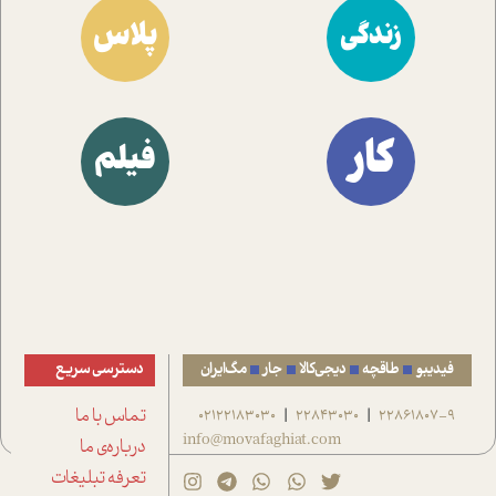
پلاس
زندگی
کار
فیلم
فیدیبو
طاقچه
دیجی‌کالا
جار
مگ‌ایران
دسترسی سریع
22861807-9
22843030
02122183030
تماس با ما
|
|
info@movafaghiat.com
درباره‌ی ما
تعرفه تبلیغات