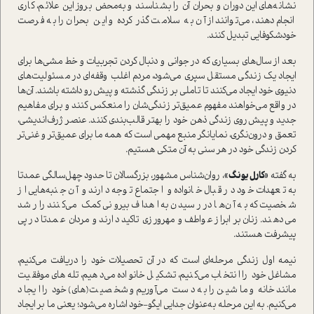
نشانه‌های این دوران و بحران آن را بشناسند و به‌محض بروز این علائم، کاری
انجام دهند، می‌توانند از آن به‌ سلامت گذر کرده و این بحران را به فرصت
خودشکوفایی تبدیل کنند.
بعد از سال‌های بسیاری که در جوانی و دنبال کردن تجربیات و خط مشی‌ها برای
ایجاد یک زندگی مستقل سپری می‌شود، مردم اغلب وقفه‌ای در مسئولیت‌های
دنیوی خود ایجاد می‌کنند تا تاملی بر زندگی گذشته و پیش‌رو داشته باشند. آن‌ها
در واقع می‌خواهند مفهوم عمیق‌تر زندگی‌شان را منعکس کنند و برای مفاهیم
جدید و پیش‌روی زندگی ذهن خود را بهتر قالب‌بندی کنند. عنصر ژرف‌اندیشی،
تعمق و درون‌نگری، نمایانگر منبع مهمی است که همه ما برای عمیق‌تر و غنی‌تر
کردن زندگی خود در هر سنی به آن متکی هستیم.
به گفته
«کارل یونگ»
، روان‌شناس مشهور، بزرگسالان تا حدود چهل‌سالگی عمدتا
به تعهدات خود در قبال خانواده و اجتماع توجه دارند و آن جنبه‌هایی از
شخصیت که به آن‌ها در رسیدن به اهداف بیرونی کمک می‌کنند را رشد
می‌دهند. زنان بر ابراز عواطف و مهرورزی تاکید دارند و مردان عمدتا در پی
پیشرفت هستند.
نیمه اول زندگی مرحله‌ای است که در آن تحصیلات خود را دریافت می‌کنیم،
مشاغل خود را انتخاب می‌کنیم، تشکیل خانواده می‌دهیم، تله‌های موفقیت
مانند خانه و ماشین را به دست می‌آوریم و شخصیت(های) خود را ایجاد
می‌کنیم. به این مرحله به‌عنوان جدایی ایگو-خود اشاره می‌شود؛ یعنی ما بر ایجاد