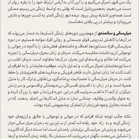
یک منِ قوی تمرکز می‌کنیم و با این کار، به آرامی ارتباط خود را با بقیه روان از
دست می‌دهیم. به‌همین‌دلیل است که وقتی به اواسط زندگی می‌رسیم، ممکن
است همه‌چیز اشتباه پیش برود. نیمه دوم زندگی کمتر به کسب چیزها و دانش
می‌پردازد و بیشتر در پی یافتن معناست.
میان‌سالی و سالمندی
از مهم‌ترین دوره‌های زندگی انسان‌ها به شمار می‌روند که
در آن‌ها با کاهش تدریجی قوای جسمانی و روانی افراد مواجه هستیم. در دوره
میان‌سالی، افراد دستاوردها، اهداف و داشته‌های فعلی‌شان را با آنچه در جوانی یا
نوجوانی آرزو داشتند مقایسه می‌کنند. مردان و زنان بحران میان‌سالی را تجربه
می‌کنند اما علائم و پیامدهای این بحران در آن‌ها متفاوت است. مردان اغلب بر
دستاوردهایشان تمرکز می‌کنند و تمایل دارند موفقیت‌هایشان را به اطرافیان
ثابت کنند اما زنان تمایل دارند ظاهر فیزیکی و جذابیت‌های ظاهری‌شان را حفظ
کنند. در مردان میان‌سالی با عصبانیت، پرخاشگری، بی‌تفاوتی و ترک کار یا منزل
همراه است و در زنان با ناامیدی، افسردگی، بی‌حوصلگی و افسوس و سرزنش
دیگران. از آنجا که اغلب میان‌سالان در این دوره فرزندان خود را بزرگ کرده و
به‌عنوان والدین وظایف چندانی ندارند، مایل‌اند کارهایی انجام بدهند که در
گذشته به‌دلیل وجود فرزندان از انجام آن چشم‌پوشی کرده بودند.
نکته جالب‌ توجه اینکه افرادی که در جوانی و نوجوانی با علایق و آرزوهای خود
زندگی کرده و به راه خود رفته‌اند، کمتر از سایرین به بحران میان‌سالی دچار
می‌شوند و پذیرش میان‌سالی برایشان راحت‌تر است، اما دسته دیگر که اکثریت
را تشکیل می‌دهند، ناگهان درمی‌یابند که سنشان بالا رفته، زمان گذشته و آن‌ها