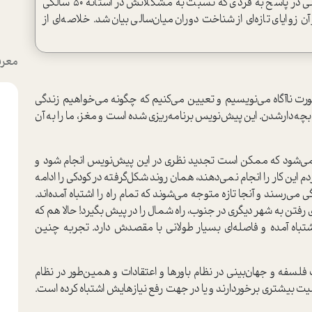
می‌آید؟ دکتر «فرهنگ هلاکویی» در برنامه‌ای تلویزیونی در پاسخ به فردی که نسبت به مشکلاتش در آستانه 50 سالگی
زوایای تازه‌ای از شناخت دوران میان‌سالی بیان شد. خلاصه‌ای از
معرف
ان را به‌صورت ناآگاه می‌نویسیم و تعیین می‌کنیم که چگونه می‌خواهیم زندگی
 بچه‌دارشدن. این پیش‌نویس برنامه‌ریزی شده است و مغز، ما را به آن
یگری به ما داده می‌شود که ممکن است تجدید نظری در این پیش‌نویس انجام شود و
م این کار را انجام نمی‌دهند، همان روند شکل‌گرفته در کودکی را ادامه
تا به سن میان‌سالی، یعنی حدود ۴۰ یا ۵۰ سالگی می‌رسند و آنجا تازه متوجه می‌شوند که تمام راه را اشتباه آمده‌اند.
رفتن به شهر دیگری در جنوب، راه شمال را در پیش بگیرد! حالا هم که
ا اشتباه آمده و فاصله‌ای بسیار طولانی با مقصدش دارد. تجربه چنین
لسفه و جهان‌بینی در نظام باورها و اعتقادات و همین‌طور در نظام
ت بیشتری برخوردارند و یا در جهت رفع نیازهایش اشتباه کرده است.