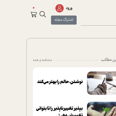
0
ورود
اشتراک مجله
ن مطالب
مشاهده ی همه
نوشتن، حالم را بهتر می‌کند
بپذير تغييرناپذير را تا بتواني
تغييرش دهي!‏