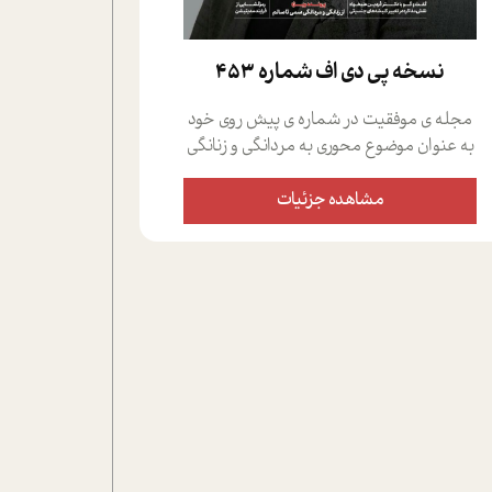
نسخه پي دي اف شماره 453
مجله ی موفقیت در شماره ی پیش روی خود
به عنوان موضوع محوری به مردانگی و زنانگی
سمی پرداخته است؛ علاوه بر این که؛ گفت و
گویی اختصاصی داشته ایم با فردین علیخواه،
مشاهده جزئیات
جامعه شناس در بخش های مختلف تلاش
کرده ایم از دریچه های گوناگون به این موضوع
مهم بپردازیم.فصل ایستگاه؛ شما را با دیدگاه
های روانشناسان و کارشناسان پیرامون
موضوع مردانگی و زنانگی سمی و نیز چالش
های پیرامون آن آشنا می کند.در بخش دو
فنجان داغ به سراغ افرادی رفته ایم که
موفقیت را در عمل به اثبات رسانده اند؛ سید
حمیدرضا محتشمی که بیست و پنجمین
سال فعالیت حرفه ای خود را در حوزه ی
کوچینگ، توسعه ی فردی و رهبری پشت سر