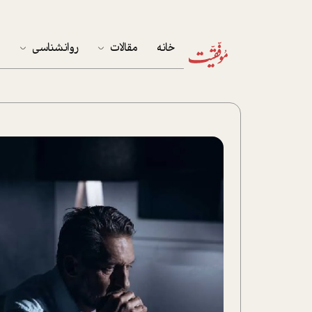
خانه
مقالات
روانشناسی
م
آخرین مقالات
تست روان‌شناسی
مهمان خانه
کوکولوژی
پرونده ویژه
زندگی
نوجوان
کار
پلاس