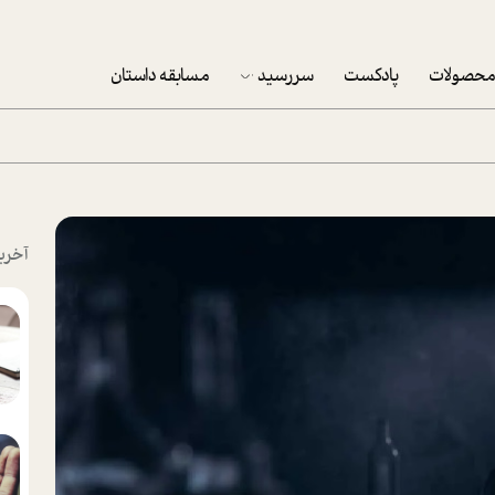
حصولات
پادکست
سررسید
مسابقه داستان
سررسید 1403
سفارش شرکتی سررسید 1403
پکيج نوروزي موفقيت
آخری
تقویم رومیزی
تقویم دیواری