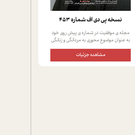
نسخه پي دي اف شماره 453
مجله ی موفقیت در شماره ی پیش روی خود
به عنوان موضوع محوری به مردانگی و زنانگی
سمی پرداخته است؛ علاوه بر این که؛ گفت و
گویی اختصاصی داشته ایم با فردین علیخواه،
مشاهده جزئیات
جامعه شناس در بخش های مختلف تلاش
کرده ایم از دریچه های گوناگون به این موضوع
مهم بپردازیم.فصل ایستگاه؛ شما را با دیدگاه
های روانشناسان و کارشناسان پیرامون
موضوع مردانگی و زنانگی سمی و نیز چالش
های پیرامون آن آشنا می کند.در بخش دو
فنجان داغ به سراغ افرادی رفته ایم که
موفقیت را در عمل به اثبات رسانده اند؛ سید
حمیدرضا محتشمی که بیست و پنجمین
سال فعالیت حرفه ای خود را در حوزه ی
کوچینگ، توسعه ی فردی و رهبری پشت سر