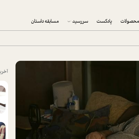
حصولات
پادکست
سررسید
مسابقه داستان
سررسید 1403
سفارش شرکتی سررسید 1403
پکيج نوروزي موفقيت
آخری
تقویم رومیزی
تقویم دیواری