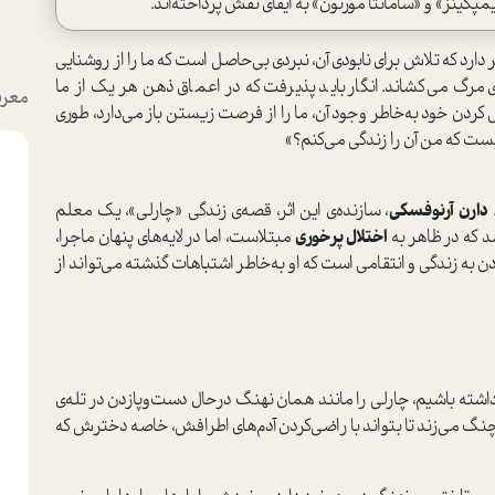
کینز» و «سامانتا مورتون» به ایفای نقش پرداخته‌اند.
د که تلاش برای نابودی آن، نبردی بی‌حاصل ا‌ست که ما را از روشنایی
‌ی مرگ می‌کشاند. انگار باید پذیرفت که در اعماق ذهن هر یک از ما
معرف
ردن خود به‌خاطر وجود آن‌، ما را از فرصت زیستن باز می‌دارد، طوری
یست که من آن را زندگی می‌کنم؟»
دارن آرنوفسکی
، سازنده‌ی این اثر، قصه‌ی زندگی «چارلی»، یک معلم
اختلال پرخوری
مبتلا‌ست، اما در لایه‌های پنهان ماجرا،
ن به زندگی و انتقامی ا‌ست که او به‌خاطر اشتباهات گذشته می‌تواند از
اشته باشیم، چارلی را مانند همان نهنگ در‌حال دست‌و‌پا‌زدن در تله‌ی
چنگ می‌زند تا بتواند با راضی‌کردن آدم‌های اطرافش، خاصه دخترش که