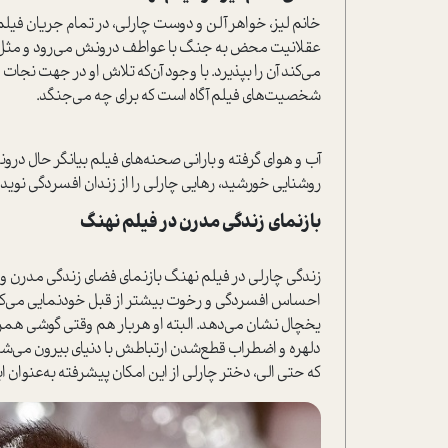
خانم لیز، خواهر آلن و دوست چارلی، در تمام جریان فیلم س
عقلانیت محض به جنگ با عواطف درونش می‌رود و مثل ت
می‌کند آن را بپذیرد. با وجود آن‌که تلاش او در جهت نجات 
شخصیت‌های فیلم آگاه ا‌ست که برای چه می‌جنگد.
آب و هوای گرفته و بارانی صحنه‌های فیلم بیانگر حال درونی
روشنایی خورشید، رهایی چارلی را از زندان افسردگی نوید
بازنمای زندگی مدرن در فیلم نهنگ
زندگی چارلی در فیلم نهنگ بازنمای فضای زندگی مدرن و آمیخ
احساس افسردگی و رخوت بیشتر از قبل خودنمایی می‌کند، 
یخچال نشان می‌دهد. البته او هر‌بار هم وقتی گوشی همر
دلهره و اضطراب قطع‌شدن ارتباطش با دنیای بیرون می‌شود. ا
که حتی الی، دختر چارلی از این امکان پیشرفته به‌عنوان ابزا