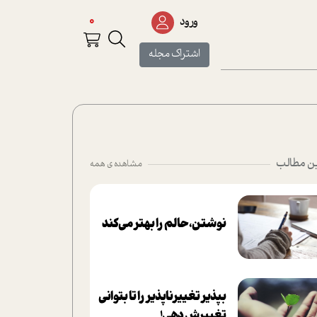
0
ورود
اشتراک مجله
ن مطالب
مشاهده ی همه
نوشتن، حالم را بهتر می‌کند
بپذير تغييرناپذير را تا بتواني
تغييرش دهي!‏