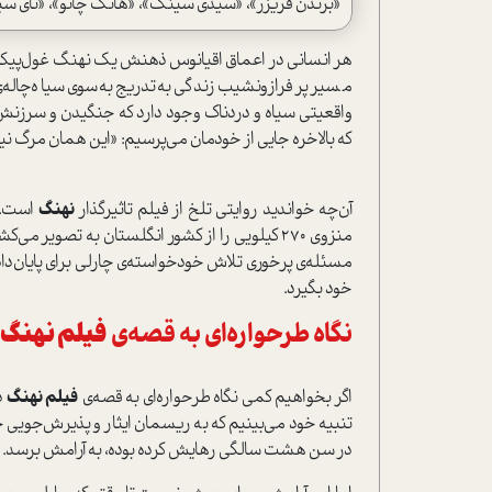
«برندن فریزر»، «سیدی سینک»، «هانگ چائو»، «تای سیمپ
هر انسانی در اعماق اقیانوس ذهنش یک نهنگ غول‌پیکر دار
مسیر پر‌فراز‌و‌نشیب زندگی به‌تدریج به‌سوی سیاه‌چاله
واقعیتی سیاه و دردناک وجود دارد که جنگیدن و سرزنش ک
که بالاخره جایی از خودمان می‌پرسیم: «این همان مرگ ن
آن‌چه خواندید روایتی تلخ از فیلم تاثیر‌گذار
نهنگ
ا‌ست.
منزوی 270 کیلویی را از کشور انگلستان به تصویر می‌کشد که در ظاهر به
مسئله‌ی پرخوری تلاش خود‌خوا‌سته‌ی چارلی برای پایان‌داد
خود بگیرد.
نگاه طرحواره‌ای به قصه‌ی
فیلم نهنگ
اگر بخواهیم کمی نگاه طرحواره‌ای به قصه‌ی
فیلم نهنگ
د
تنبیه خود می‌بینیم که به ریسمان ایثار و پذیرش‌جویی 
در سن هشت سالگی رهایش کرده بوده، به آرامش برسد.