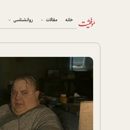
خانه
مقالات
روانشناسی
م
آخرین مقالات
تست روان‌شناسی
مهمان خانه
کوکولوژی
پرونده ویژه
زندگی
نوجوان
کار
پلاس