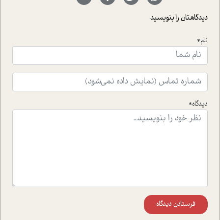
با رکاب زدن در بیش از هفتاد کشور و کاشتن درخت، به نماد
حمایت از محیط زیست و منابع طبیعی تبدیل گشته
دیدگاهتان را بنویسید
است.فصل روایت اجنبی ها در این شماره به دو موضوع
جذاب پرداخته است که عبارتند از جنبش آهستگی و نیز مقاله
نام*
ای که به زندگی شگفت انگیز جین گودال و تاثیرات کاوش های
ایشان در حوزه ی شامپانزه ها بر زندگی امروزی ما نگاهی
افکنده است.فصل اتاق 333 شما را پای صحبت یک تجربه ی
واقعی در ارتباط با اختلال شخصیت اسکزوئید و مشکلات و نیز
راهکارهای حل آن قرار می دهد که در اتاق درمان اتفاق افتاده
است.در فصل پایانی زیر ذره بین نیز همکاران ما تلاش کرده
دیدگاه*
اند تا در کنار مطالب سرگرمی و انگیزشی، شما را با بهترین و
موثرترین راهکارهای استفاده از هوش مصنوعی در حوزه های
مختلف کسب و کار آشنا کنند.
فرستادن دیدگاه