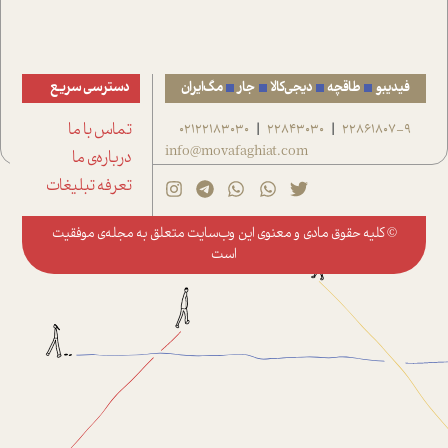
فیدیبو
طاقچه
دیجی‌کالا
جار
مگ‌ایران
دسترسی سریع
22861807-9
22843030
02122183030
تماس با ما
|
|
info@movafaghiat.com
درباره‌ی ما
تعرفه تبلیغات
© کلیه حقوق مادی و معنوی این وب‌سایت متعلق به
مجله‌ی موفقیت
است