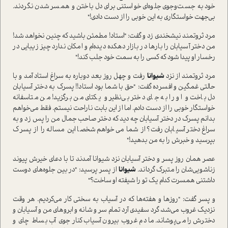
خود به جست‌وجوی جلوه‌ای خواستنی برای دل باختن و همسر شدن نگردند.
بی‌جهت خواستگاری به این خوبی را از دست دادی!"
مرد ثروتمند نیشخندی زد و گفت: "استاد! مطمئن باشید که چنین نخواهد شد!
من دختر آسیابان را بارها در بازار دهکده دیده‌ام و امکان ندارد چیز زیبایی در
رخسار او پیدا شود که کسی را به سمت خود جلب کند!"
مرد ثروتمند از نزد
شیوانا
رفت و چهل روز بعد دوباره به سراغ استاد آمد و با
حالتی غمگین و افسرده گفت: "حق با شما بود استاد!! پسرک به دختر آسیابان
دل باخت و او را به جای دختر بی‌نظیر و یکتای من برگزید! من متاسفانه
خواستگار خوبی را از دست دادم. اما از این بابت ناراحت نیستم. فقط می‌خواهم
بدانم پسرک در دختر آسیابان چه دید که دختر صاحب جمال من را پس زد و به
سراغ دختر آسیابان رفت؟ از شما می‌خواهم شخصا این مساله را از پسرک
بپرسید و خبرش را به من بدهید!"
عصر همان روز پسر و دختر آسیابان نزد شیوانا آمدند تا با دعای خیرش پیوند
زناشویی‌شان را متبرک گرداند.
شیوانا
از پسر پرسید: "در بین جلوه‌های دوست
داشتنی همسرت کدام یک تو را شیفته او ساخت؟"
و پسر گفت: "روزها و هفته‌ها که در آسیاب به سختی کار می‌کردیم. هر وقت
نزدیک غروب می‌شد، گرد سفیدی آرد تمام سر و شانه و ابروهای من و آسیابان و
دخترش را می‌پوشاند. ما دم غروب بیرون آسیاب کنار جوی آب بساط چای و