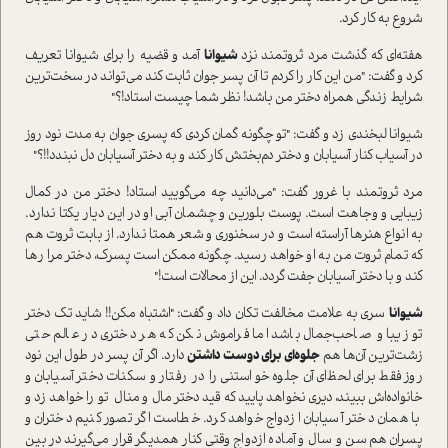
شروع به کار کرد.
هفته‌ای که گذشت مرد ثروتمند نزد
شیوانا
آمد و قضیه را برای شیوانا تعریف
کرد و گفت: "من این کار را کردم تا آن پسر جوان ثابت کند می‌تواند در سخت‌ترین
شرایط زندگی همراه دختر من باشد! نظر شما چیست استاد!؟"
شیوانا لبخندی زد و گفت: "تو چگونه گمان کردی که پسری جوان به مدت نود روز
در آسیاب کنار آسیابان و دختر دم‌بختش کار کند و به دختر آسیابان دل نبندد!!؟"
مرد ثروتمند با غرور گفت: "می‌دانید چه می‌گويید استاد! دختر من در کمال
زیبایی و وجاهت است. پوست بلورین و چشمان آبی او در این دیار یکتا ندارد.
به انواع هنرها آراسته است و در سخنوری و شعر همتا ندارد. از بابت ثروت هم
که تمام ثروت من به او خواهد رسید. چگونه ممکن است پسرک، دختر مرا رها
کند و با دختر آسیابان جفت گردد. این از محالات است!"
شیوانا
سری به علامت مخالفت تکان داد و گفت: "اشتباه مکن!! شاید تک دختر
تو زیبا و صاحب‌جمال باشد اما فراموش نکن که هر دختری در عالم حتی
زشت‌ترین آن‌ها هم
جلوه‌ای برای دوست‌ داشتن
دارد. اگر آن پسر در طول این نود
روز فقط برای لحظ‌ای آن جلوه خواستنی را در رفتار و سکنات دختر آسیابان و
خانواده‌اش ببیند، دیری نخواهد پايید که قید دختر مال و منال تو را خواهد زد و
با همان دختر آسیابان ازدواج خواهد کرد. خطاست اگر تصور کنیم دختران و
پسران هم سن و سال و آماده ازدواج وقتی کنار همدیگر قرار می‌گیرند در بین