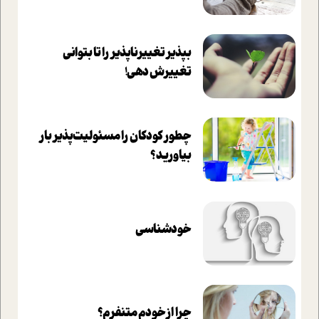
بپذير تغييرناپذير را تا بتواني
تغييرش دهي!‏
چطور کودکان را مسئولیت‌پذیر بار
بیاورید؟
خودشناسی
چرا از خودم متنفرم؟