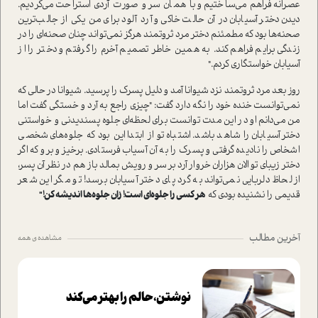
عصرانه فراهم می‌ساختیم و با همان سر و صورت آردی استراحت می‌کردیم.
دیدن دختر آسیابان در آن حالت خاکی و آرد آلود برای من یکی از جالب‌ترین
صحنه‌ها بود که مطمئنم دختر مرد ثروتمند هرگز نمی‌تواند چنان صحنه‌ای را در
زندگی برایم فراهم کند. به همین خاطر تصمیم آخرم را گرفتم و دختر را از
آسیابان خواستگاری کردم."
روز بعد مرد ثروتمند نزد شیوانا آمد و دلیل پسرک را پرسید. شیوانا در حالی که
نمی‌توانست خنده خود را نگه دارد گفت: "چیزی راجع به آرد و خستگی گفت اما
من می‌دانم او در این مدت توانست برای لحظه‌ای جلوه پسندیدنی و خواستنی
دختر آسیابان را شاهد باشد. اشتباه تو از ابتدا این بود که جلوه‌های شخصی
اشخاص را نادیده گرفتی و پسرک را به آن آسیاب فرستادی. برخیز و برو که اگر
دختر زیبای تو الان هزاران خروار آرد بر سر و رویش بمالد باز هم در نظر آن پسر،
از لحاظ دلربایی نمی‌تواند به گرد پای دختر آسیابان برسد! تو مگر این شعر
قدیمی را نشنیده بودی که
هر کسی را جلوه‌ای است! زان جلوه‌ها اندیشه کن!"
آخرین مطالب
مشاهده ی همه
نوشتن، حالم را بهتر می‌کند