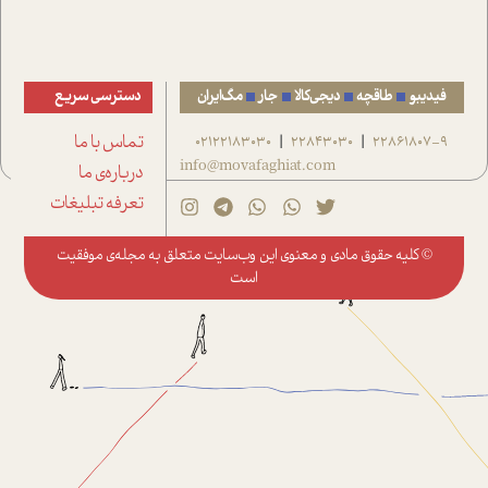
فیدیبو
طاقچه
دیجی‌کالا
جار
مگ‌ایران
دسترسی سریع
22861807-9
22843030
02122183030
تماس با ما
|
|
info@movafaghiat.com
درباره‌ی ما
تعرفه تبلیغات
© کلیه حقوق مادی و معنوی این وب‌سایت متعلق به
مجله‌ی موفقیت
است