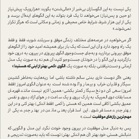
یکی نیست به این الگو‌سازان بی‌خبر از «عالی‌شدن» بگوید: «هزار‌و‌یک پیش‌نیاز
(و حین و پس‌نیاز) می‌خواهد تا یک فرد بتواند به این الگوهای ایده‌آل برسد و
یکی از این هزار شرط، شرایط خاص محیطی و زمانی و مکانی است که هرگز تکرار
نمی‌شوند.»
اگر می‌خواهید در عرصه‌های مختلف زندگی موفق و سربلند شوید، فقط و فقط
یک راه وجود دارد و آن این است که یک بار برای همیشه، امید خود را از الگوهای
موفق بیرونی بردارید و به‌جای جست‌وجوی الگوی پیروزی در بیرون، به درون خود
بازگردید و این الگو را در خودتان جست‌وجو کنید؛ آن هم نه به صورت یک مدل
آرمانی و دست‌نیافتنی، بلکه به صورت یک
الگوی «کمی بهتر از اینی که هستید!»
یعنی «اگر دوست داری بدنی سالم داشته باشی، اما ریه‌هایت به‌خاطر کشیدن
سیگار و قلیان، خراب و بیمار و آلوده شده است، به عنوان الگوی امروز (فقط
امروز) سعی کن دو نخ سیگار کمتر بکشی؛ همین! لازم نیست مانند قهرمان
مسابقات دوی المپیک به پارک بروی و یک ساعت در هوای آزاد بدوی و نفس
عمیق بکشی! کافی است همین که هستی را کمی (فقط اندکی) بهتر کنی و در این
بهتر جدید مستقر شوی. این استقرار، یعنی ماندن در بهتر جدید، یکی از
مهم‌ترین رازهای موفقیت
است.»
پس به دنبال مدل موفقیت در بیرون وجود خودت نگرد. این مدل و الگویی که
دنبالش هستی، خودِ بهتر (آن هم اندکی بهتر) توست که باید به‌صورت تدریجی و