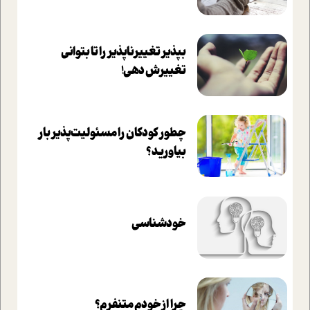
بپذير تغييرناپذير را تا بتواني
تغييرش دهي!‏
چطور کودکان را مسئولیت‌پذیر بار
بیاورید؟
خودشناسی
چرا از خودم متنفرم؟