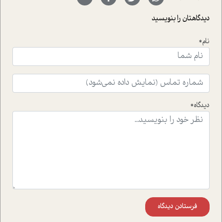
با رکاب زدن در بیش از هفتاد کشور و کاشتن درخت، به نماد
حمایت از محیط زیست و منابع طبیعی تبدیل گشته
دیدگاهتان را بنویسید
است.فصل روایت اجنبی ها در این شماره به دو موضوع
جذاب پرداخته است که عبارتند از جنبش آهستگی و نیز مقاله
نام*
ای که به زندگی شگفت انگیز جین گودال و تاثیرات کاوش های
ایشان در حوزه ی شامپانزه ها بر زندگی امروزی ما نگاهی
افکنده است.فصل اتاق 333 شما را پای صحبت یک تجربه ی
واقعی در ارتباط با اختلال شخصیت اسکزوئید و مشکلات و نیز
راهکارهای حل آن قرار می دهد که در اتاق درمان اتفاق افتاده
است.در فصل پایانی زیر ذره بین نیز همکاران ما تلاش کرده
دیدگاه*
اند تا در کنار مطالب سرگرمی و انگیزشی، شما را با بهترین و
موثرترین راهکارهای استفاده از هوش مصنوعی در حوزه های
مختلف کسب و کار آشنا کنند.
فرستادن دیدگاه