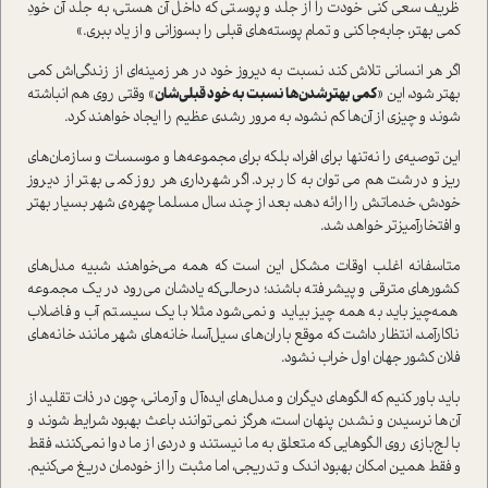
ظریف سعی کنی خودت را از جلد و پوستی که داخل آن هستی، به جلد آن خودِ
کمی بهتر، جابه‌جا کنی و تمام پوسته‌های قبلی را بسوزانی و از یاد ببری.»
اگر هر انسانی تلاش کند نسبت به دیروز خود در هر زمینه‌ای از زندگی‌اش کمی
بهتر شود، این «
کمی بهترشدن‌ها نسبت به خود قبلی‌شان
» وقتی روی هم انباشته
شوند و چیزی از آن‌ها کم نشود، به مرور رشدی عظیم را ایجاد خواهند کرد.
این توصیه‌ی را نه‌تنها برای افراد، بلکه برای مجموعه‌ها و موسسات و سازمان‌های
ریز و درشت هم می‌توان به کار برد. اگر شهرداری هر روز کمی بهتر از دیروز
خودش، خدماتش را ارائه دهد، بعد از چند سال مسلما چهره‌ی شهر بسیار بهتر
و افتخار‌آمیز‌تر خواهد شد.
متاسفانه اغلب اوقات مشکل این است که همه می‌خواهند شبیه مدل‌های
کشورهای مترقی و پیشرفته باشند؛ در‌حالی‌که یادشان می‌رود در یک مجموعه
همه‌چیز باید به همه چیز بیاید و نمی‌شود مثلا با یک سیستم آب و فاضلاب
ناکارآمد، انتظار داشت که موقع باران‌های سیل‌آسا، خانه‌های شهر مانند خانه‌های
فلان کشور جهان اول خراب نشود.
باید باور کنیم که الگوهای دیگران و مدل‌های ایده‌آل و آرمانی، چون در ذات تقلید از
آن‌ها نرسیدن و نشدن پنهان است، هرگز نمی‌توانند باعث بهبود شرایط شوند و
با لج‌بازی روی الگوهایی که متعلق به ما نیستند و دردی از ما دوا نمی‌کنند، فقط
و فقط همین امکان بهبود اندک و تدریجی، اما مثبت را از خودمان دریغ می‌کنیم.