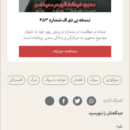
نسخه پي دي اف شماره 453
مجله ی موفقیت در شماره ی پیش روی خود به عنوان
موضوع محوری به مردانگی و زنانگی سمی پرداخته است؛
علاوه بر این که؛ گفت و گویی اختصاصی داشته ایم با فردین
علیخواه، جامعه شناس در بخش های مختلف تلاش کرده ایم
مشاهده جزئیات
از دریچه های گوناگون به این موضوع مهم بپردازیم.فصل
ایستگاه؛ شما را با دیدگاه های روانشناسان و کارشناسان
پیرامون موضوع مردانگی و زنانگی سمی و نیز چالش های
پیرامون آن آشنا می کند.در بخش دو فنجان داغ به سراغ افرادی
سوگواری
سوگ
فقدان
مواجه با سوگ
مرگ
افسردگی
رفته ایم که موفقیت را در عمل به اثبات رسانده اند؛ سید
حمیدرضا محتشمی که بیست و پنجمین سال فعالیت حرفه
ای خود را در حوزه ی کوچینگ، توسعه ی فردی و رهبری پشت
سر نهاده است و نیز کرامت عزیز زاده؛ سفیر صلح و دوستی که
اشتراک گذاری
با رکاب زدن در بیش از هفتاد کشور و کاشتن درخت، به نماد
حمایت از محیط زیست و منابع طبیعی تبدیل گشته
دیدگاهتان را بنویسید
است.فصل روایت اجنبی ها در این شماره به دو موضوع
جذاب پرداخته است که عبارتند از جنبش آهستگی و نیز مقاله
نام*
ای که به زندگی شگفت انگیز جین گودال و تاثیرات کاوش های