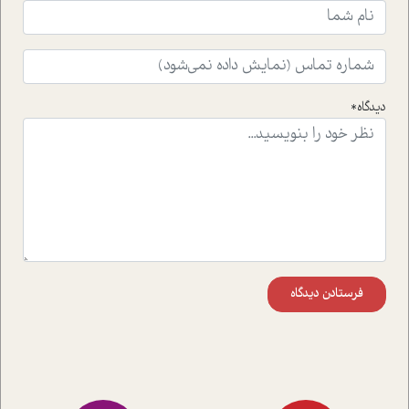
ایشان در حوزه ی شامپانزه ها بر زندگی امروزی ما نگاهی
افکنده است.فصل اتاق 333 شما را پای صحبت یک تجربه ی
واقعی در ارتباط با اختلال شخصیت اسکزوئید و مشکلات و نیز
راهکارهای حل آن قرار می دهد که در اتاق درمان اتفاق افتاده
است.در فصل پایانی زیر ذره بین نیز همکاران ما تلاش کرده
دیدگاه*
اند تا در کنار مطالب سرگرمی و انگیزشی، شما را با بهترین و
موثرترین راهکارهای استفاده از هوش مصنوعی در حوزه های
مختلف کسب و کار آشنا کنند.
فرستادن دیدگاه