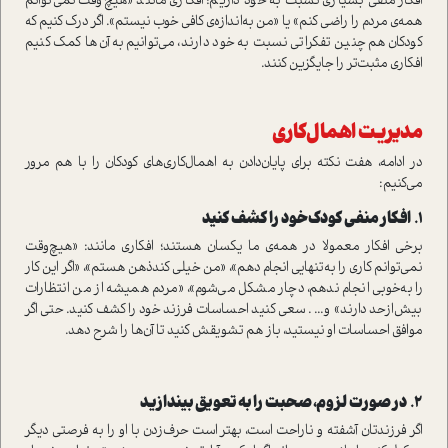
افکار منفی بسیاری نسبت به خود داریم؛ افکاری مانند «هیچ‌وقت نمی‌توانم
همه‌ی مردم را راضی کنم» یا «من به‌اندازه‌ی کافی خوب نیستم». اگر درک کنیم که
کودکان هم چنین تفکراتی نسبت به خود دارند، می‌توانیم به آن‌ها کمک کنیم
افکاری مثبت‌تر را جایگزین کنند.
مدیریت اهمال‌کاری
در ادامه، هفت نکته برای پایان‌دادن به اهمال‌کاری‌های کودکان را با هم مرور
می‌کنیم:
۱.
افکار منفی کودک خود را کشف کنید
برخی افکار معمولا در همه‌ی ما یکسان هستند؛ افکاری مانند: «هیچ‌وقت
نمی‌توانم کاری را به‌تنهایی انجام دهم»،‌ «من خیلی کند‌‌‌ذهن هستم»، «اگر این کار
را به‌خوبی انجام ندهم، دچار مشکل می‌شوم»، «مردم همیشه از من انتظارات
بیش‌ازحد دارند» و... . سعی کنید احساسات فرزند خود را کشف کنید. حتی اگر
موافق احساسات او نیستید، باز هم تشویقش کنید تا آن‌ها را شرح دهد.
۲.
در صورت لزوم، صحبت را به تعویق بیندازید
اگر فرزندتان آشفته و ناراحت است، بهتر است حرف‌زدن با او را به فرصتی دیگر