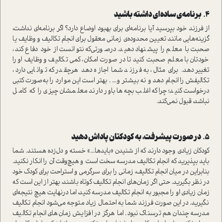
۴.
برنامه‌ی ساده‌ای داشته باشید
از فرزند خود بپرسید آیا برنامه‌ای برای بهبود اوضاع دارد؟ اگر برنامه‌ای نداشت،
گزینه‌هایی مانند تعیین محدوده‌ی زمانی معقول برای انجام تکالیف و وظایف یا
صحبت با معلم را پیشنهاد دهید. درصورتی‌که نتوانست از خود دفاع کند،
خودتان با معلم صحبت کنید تا در صورت امکان، کمی تکالیف و وظایف او را
تغییر دهد. برای مثال، به فرزند شما اجازه دهد هرچقدر که توانایی دارد،
تکالیفش را انجام دهد و نه بیشتر و... . بهتر است این موارد را به‌صورت کتبی
درخواست کنید؛ چراکه اغلب بچه‌ها باور دارند معلمشان چیزی را که کامل
نباشد، قبول نمی‌کند.
۵.
در صورت پیشرفت،‌ به کودکتان پاداش دهید
کودکان زیادی وجود دارند که از شنیدن «بایدها...» خسته و دل‌زده هستند. شما
باید بپذیرید که انجام تکالیف مدرسه سخت است و هیچ‌وقت آن را انکار نکنید.
بنابراین در میان انجام تکالیف، زمانی را برای سرگرمی و استراحت برای کودک خود
در نظر بگیرید. حتی اگر زمان‌های انجام تکالیف کوتاه باشند، بهتر از این است که
زمان زیادی او را مجبور به انجام تکالیف مدرسه کنید، اما درنهایت هیچ نتیجه‌ای
نگیرید. در این صورت فرزند شما به احتمال زیاد متوجه می‌شود انجام تکالیف
مدرسه چندان هم ترسناک نبود. اما هرگز در افزایش زمان‌های انجام تکالیف