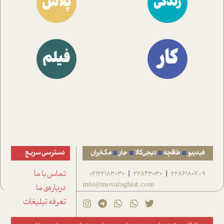
پلاس
زندگی
کار
فیلم
فیدیبو
طاقچه
دیجی‌کالا
جار
مگ‌ایران
دسترسی سریع
22861807-9
22843030
02122183030
تماس با ما
|
|
info@movafaghiat.com
درباره‌ی ما
تعرفه تبلیغات