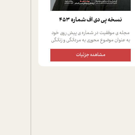
نسخه پي دي اف شماره 453
مجله ی موفقیت در شماره ی پیش روی خود
به عنوان موضوع محوری به مردانگی و زنانگی
سمی پرداخته است؛ علاوه بر این که؛ گفت و
گویی اختصاصی داشته ایم با فردین علیخواه،
مشاهده جزئیات
جامعه شناس در بخش های مختلف تلاش
کرده ایم از دریچه های گوناگون به این موضوع
مهم بپردازیم.فصل ایستگاه؛ شما را با دیدگاه
های روانشناسان و کارشناسان پیرامون
موضوع مردانگی و زنانگی سمی و نیز چالش
های پیرامون آن آشنا می کند.در بخش دو
فنجان داغ به سراغ افرادی رفته ایم که
موفقیت را در عمل به اثبات رسانده اند؛ سید
حمیدرضا محتشمی که بیست و پنجمین
سال فعالیت حرفه ای خود را در حوزه ی
کوچینگ، توسعه ی فردی و رهبری پشت سر