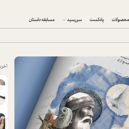
حصولات
پادکست
سررسید
مسابقه داستان
سررسید 1403
سفارش شرکتی سررسید 1403
پکيج نوروزي موفقيت
آخری
تقویم رومیزی
تقویم دیواری