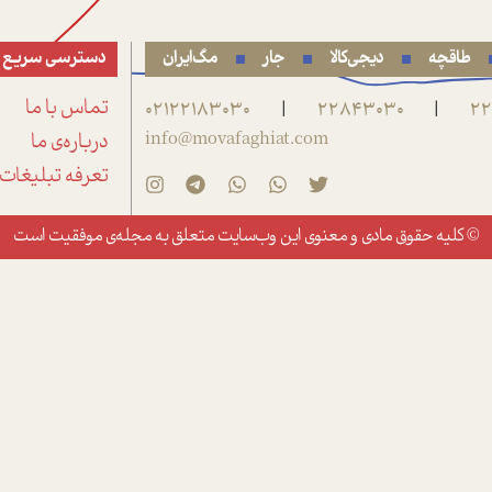
طاقچه
دیجی‌کالا
جار
مگ‌ایران
دسترسی سریع
22
22843030
02122183030
تماس با ما
|
|
info@movafaghiat.com
درباره‌ی ما
تعرفه تبلیغات
© کلیه حقوق مادی و معنوی این وب‌سایت متعلق به
مجله‌ی موفقیت
است