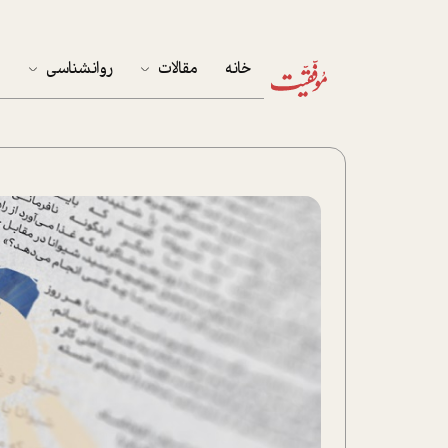
خانه
مقالات
روانشناسی
م
آخرین مقالات
تست روان‌شناسی
مهمان خانه
کوکولوژی
پرونده ویژه
زندگی
نوجوان
کار
پلاس