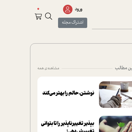
0
ورود
اشتراک مجله
ن مطالب
مشاهده ی همه
نوشتن، حالم را بهتر می‌کند
بپذير تغييرناپذير را تا بتواني
تغييرش دهي!‏