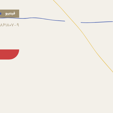
فیدیبو
861807-9