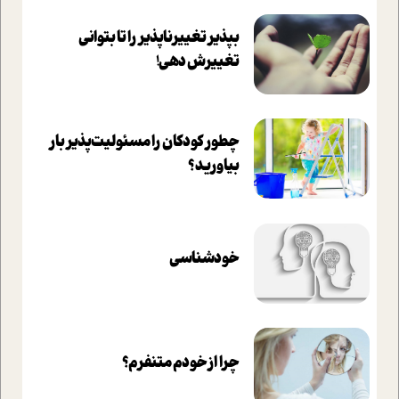
بپذير تغييرناپذير را تا بتواني
تغييرش دهي!‏
چطور کودکان را مسئولیت‌پذیر بار
بیاورید؟
خودشناسی
چرا از خودم متنفرم؟