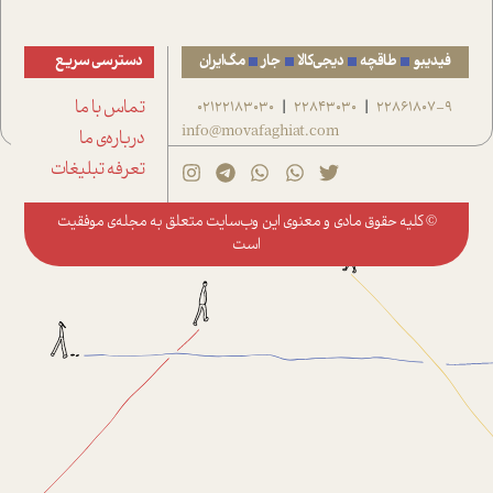
فیدیبو
طاقچه
دیجی‌کالا
جار
مگ‌ایران
دسترسی سریع
22861807-9
22843030
02122183030
تماس با ما
|
|
info@movafaghiat.com
درباره‌ی ما
تعرفه تبلیغات
© کلیه حقوق مادی و معنوی این وب‌سایت متعلق به
مجله‌ی موفقیت
است