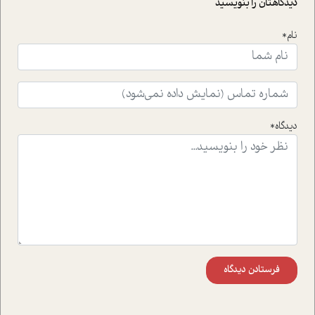
دیدگاهتان را بنویسید
است.فصل روایت اجنبی ها در این شماره به دو موضوع
جذاب پرداخته است که عبارتند از جنبش آهستگی و نیز مقاله
نام*
ای که به زندگی شگفت انگیز جین گودال و تاثیرات کاوش های
ایشان در حوزه ی شامپانزه ها بر زندگی امروزی ما نگاهی
افکنده است.فصل اتاق 333 شما را پای صحبت یک تجربه ی
واقعی در ارتباط با اختلال شخصیت اسکزوئید و مشکلات و نیز
راهکارهای حل آن قرار می دهد که در اتاق درمان اتفاق افتاده
است.در فصل پایانی زیر ذره بین نیز همکاران ما تلاش کرده
دیدگاه*
اند تا در کنار مطالب سرگرمی و انگیزشی، شما را با بهترین و
موثرترین راهکارهای استفاده از هوش مصنوعی در حوزه های
مختلف کسب و کار آشنا کنند.
فرستادن دیدگاه