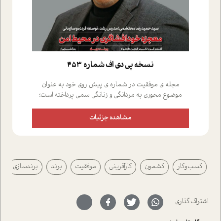
نسخه پي دي اف شماره 453
مجله ی موفقیت در شماره ی پیش روی خود به عنوان
موضوع محوری به مردانگی و زنانگی سمی پرداخته است؛
علاوه بر این که؛ گفت و گویی اختصاصی داشته ایم با فردین
علیخواه، جامعه شناس در بخش های مختلف تلاش کرده ایم
مشاهده جزئیات
از دریچه های گوناگون به این موضوع مهم بپردازیم.فصل
ایستگاه؛ شما را با دیدگاه های روانشناسان و کارشناسان
پیرامون موضوع مردانگی و زنانگی سمی و نیز چالش های
پیرامون آن آشنا می کند.در بخش دو فنجان داغ به سراغ افرادی
کسب‌وکار
کشمون
کارآفرینی
موفقیت
برند
برندسازی
رفته ایم که موفقیت را در عمل به اثبات رسانده اند؛ سید
حمیدرضا محتشمی که بیست و پنجمین سال فعالیت حرفه
ای خود را در حوزه ی کوچینگ، توسعه ی فردی و رهبری پشت
سر نهاده است و نیز کرامت عزیز زاده؛ سفیر صلح و دوستی که
اشتراک گذاری
با رکاب زدن در بیش از هفتاد کشور و کاشتن درخت، به نماد
حمایت از محیط زیست و منابع طبیعی تبدیل گشته