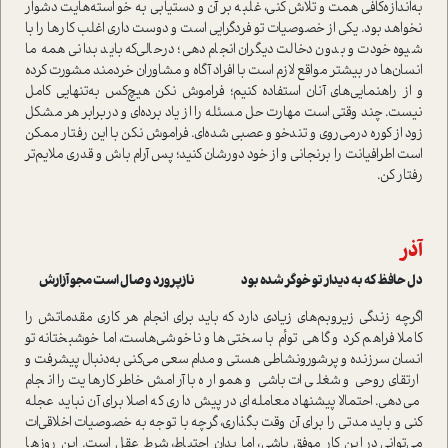
به‌اندازه‌کافی همت و تلاش کنی، غلبه بر آن و دستیابی به خواسته‌هایت دشوار
نخواهد بود. یکی از خصوصیات تو فردگرایی است و دوست داری اغلب کارها را با
شیوه خودت و بدون دخالت دیگران انجام دهی؛ درحالی‌که باید بدانی همه ما
انسان‌ها در بیشتر مواقع لازم است با افراد آگاه و مشاوران خردمند مشورت کرده
و از راهنمایی‌های آنان استفاده کنیم؛ فراموش نکن هیچ‌کس به‌تنهایی کامل
نیست. چند وقتی است مهارت حل مسئله را از یاد برده‌ای و دربرابر هر مشکل
زود از کوره درمی‌روی و تندخو و عصبی شده‌ای. فراموش نکن با این رفتار ممکن
است اطرافیانت را برنجانی و از خود دورشان کنید؛ پس آرام باش و قدری ملایم‌تر
رفتار کن.
آذر
دل حافظ که به دیدار تو خوگر شده بود نازپرورد وصال است مجو آزارش
اگرچه زندگی زیر‌وبم‌های زیادی دارد که باید برای انجام هر کاری مقدماتش را
کاملا فراهم کرد و گاهی توأم با سختی‌ها و ناخوشی‌هاست، اما خوشبختانه تو
انسان سرزنده و پرشورونشاطی هستی و مدام سعی می‌کنی به‌دنبال پیشرفت و
ارتقای روحی و شغلی‌ات باشی و همواره با آرامش‌خاطر کارهایت را انجام
می‌دهی. احتمالا پیشنهاد معامله‌ای در پیش داری که اصلا برای آن نباید عجله
کنی و باید مدتی را برای آن وقت بگذاری، گرچه با توجه به خصوصیات اخلاقی‌ات
می‌توانی در این کار موفق باشی، اما بدان احتیاط، شرط عقل است. این روزها