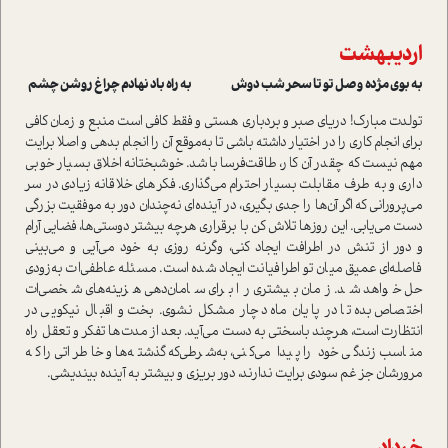
اردیبهشت
به بوی مژده وصل تو تا سحر شب دوش به راه باد نهادم چراغ روشن چشم
تولدت مبارک! دریای صبر و بردباری هستی و فقط کافی است منبع و زمان کافی
برای انجام کاری را در اختیار داشته باشی تا به‌موقع آن را انجام بدهی و اصلا برایت
مهم نیست که چقدر آن کار، طاقت‌فرسا باشد. خوشبختانه اخلاق بسیار خوبی
داری و به طرف مقابلت بسیار احترام می‌گذاری. فکرهای خلاقانه زیادی در سر
می‌پرورانی که اگر آن‌ها را جدی بگیری، در آینده‌ای نه‌چندان دور به موفقیت بزرگی
دست می‌یابی. این روزها تلاش کن با برقراری هرچه بیشتر دوستی‌ها، فضایی آرام
و دور از تنش در اطرافت ایجاد کنی، وگرنه روزی به خود می‌آیی و می‌بینی
فاصله‌ای عمیق میان تو اطرافیانت ایجاد شده است. مسئله عاطفی‌ات به‌زودی
حل خواهد شد. زمان بیشتری را برای سامان‌دهی هزینه‌های شخصی‌ات
اختصاص بده تا در پایان ماه دچار مشکل نشوی. بخت و اقبال نیکویی در
انتظارت است، هرچند باسختی به دست می‌آید. بعد از مدت‌ها تفکر و تعقل راه
مناسب زندگی خود را پیدا می‌کنی، به‌شرطی‌که گذشته‌ها و خاطراتی را که
مرورشان جز غم سودی برایت ندارند، دور بریزی و بیشتر به آینده بیندیشی.