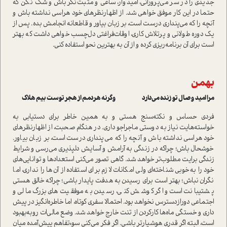
جدیدی را در سر می‌پرورانی، امیدوار، ساعی و مثبت‌نگر باش و شک نکن که
حتما در این کار موفق خواهی شد. از اظهارنظرهای خود هراسی نداشته باش و
آنچه را که می‌پنداری درست است، بر زبان بیاور و قاطعانه انجامش بده. پس از
یک دوره طولانی و پرتلاش کاری، اوقات‌فراغتی دل‌چسب خواهی داشت که بهتر
است برای آن برنامه‌ریزی کرده و از آن به بهترین نحو استفاده کنی.
بهمن
مرا امید وصال تو زنده می‌دارد وگرنه هردمم از هجر توست بیم هلاک
فردی حساس و نکته‌سنج هستی و به همین خاطر برای دستیابی به
خواسته‌هایت نیاز به دوستی ماجراجو داری. در هنگام صحبت، از اظهارنظرهای
خود هراسی نداشته باش و آنچه را که می‌پنداری درست است، بر زبان بیاور.
خوشحال باش؛ چراکه در زندگی به آرامش و آسایش دلپذیری می‌رسی و شرایط
زندگی برایت مطلوب‌تر خواهد شد. گاهی تصور می‌کنی استعدادها و توانایی‌های
خود را به‌خوبی شناخته‌ای ولی امکانات لازم برای استفاده از آن‌ها را نداری، اما
نگران نباش؛ بهتر است برای رسیدن به هدفت پایدار باشی؛ چراکه خالق هستی
پشتیبانت است و اگر کوشش کنی، رسیدن به موفقیت‌های بزرگ مالی و
اجتماعی دورازدسترس نخواهد بود. احتمالا سفری کوتاه، اما خاطره‌انگیز در پیش
داری و خستگی ماه‌ها کارکردن از تنت خارج خواهد شد. وضع مالی‌ات روبه‌بهبود
است، البته اگر قدری هوشیارتر باشی. اگر فکر می‌کنی سوء‌تفاهم پیش‌آمده میان