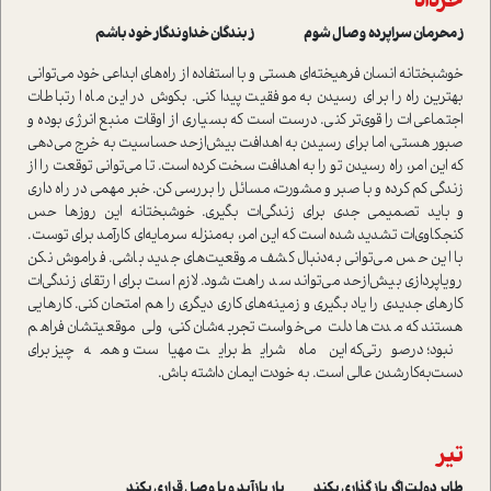
خرداد
ز محرمان سراپرده وصال شوم ز بندگان خداوندگار خود باشم
خوشبختانه انسان فرهیخته‌ای هستی و با استفاده از راه‌های ابداعی خود می‌توانی
بهترین راه را برای رسیدن به موفقیت پیدا کنی. بکوش در این ماه ارتباطات
اجتماعی‌ات را قوی‌تر کنی. درست است که بسیاری از اوقات منبع انرژی بوده و
صبور هستی، اما برای رسیدن به اهدافت بیش‌ازحد حساسیت به خرج می‌دهی
که این امر، راه رسیدن تو را به اهدافت سخت کرده است. تا می‌توانی توقعت را از
زندگی کم کرده و با صبر و مشورت، مسائل را بررسی کن. خبر مهمی در راه داری
و باید تصمیمی جدی برای زندگی‌ات بگیری. خوشبختانه این روزها حس
کنجکاوی‌ات تشدید شده است که این امر، به‌منزله سرمایه‌ای کارآمد برای توست.
با این حس می‌توانی به‌دنبال کشف موقعیت‌های جدید باشی. فراموش نکن
رویاپردازی بیش‌ازحد می‌تواند سد راهت شود. لازم است برای ارتقای زندگی‌ات
کارهای جدیدی را یاد بگیری و زمینه‌های کاری دیگری را هم امتحان کنی. کارهایی
هستند که مدت‌ها دلت می‌خواست تجربه‌شان کنی، ولی موقعیتشان فراهم
نبود؛ درصورتی‌که این ماه شرایط برایت مهیاست و همه‌چیز برای
دست‌به‌کارشدن عالی است. به خودت ایمان داشته باش.
تیر
طایر دولت اگر باز گذاری بکند یار بازآید و با وصل قراری بکند