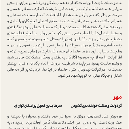
خصوصیات خوبت این است که از به‌هم‌ریختگی و بی‌نظمی بیزاری و سعی
می‌کنی همیشه نظم و ترتیب را رعایت کنی. خوشبختانه فرد مستقلی هستی و
خودت می‌دانی که نمی‌توانی همیشه از اطرافیانت انتظار حمایت، همدلی و
همراهی داشته باشی. چند وقتی است مانند سابق اشتیاق انجام کاری را نداری و
روحیه‌ات مثل گذشته شاداب نیست؛ درحالی‌که مسئولیت‌هایی برعهده گرفته‌ای
و حتما باید آن‌ها را انجام بدهی. سعی کن تا می‌توانی با انجام فعالیت‌های
نشاط‌‌بخش مثل ورزش، گذراندن زمان با دوستان شاد و خردمند یا سفری کوتاه
به منطقه‌ای خوش‌آب‌وهوا روحیه‌ات را ارتقا بدهی تا بتوانی به‌خوبی از عهده
وظایفت بربیایی. این روزها حتما برای خود و کارهایت مرزهایی تعیین کرده و
اطرافیانت را هم از این موضوع آگاه کن. به لطف پروردگار مشکلاتت حل می‌شود
و وضع مالی‌ات بهبود می‌یابد؛ به‌شرطی‌که غرورت را کنار بگذاری و قدری بیشتر
نسبت به اطرافیانت نیکوکاری کنی. احتمالا در آینده‌ای نزدیک بر اثر ملاقاتی
شغل و جایگاه بهتری به تو پیشنهاد می‌شود.
مهر
گر دولت وصالت خواهد دری گشودن سرها بدین تخیل بر آستان توان زد
فراموش نکن انسان‌های موفق به رموز کار خود واقفند و همواره با اندیشه و
مشورت دست به عمل می‌‌زنند. متاسفانه گاهی‌اوقات برای رسیدن به
خواسته‌هایت سعی می‌کنی دیگران را تحت فشار بگذاری تا کارهایت سریع‌تر