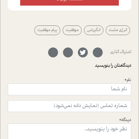
از دریچه های گوناگون به این موضوع مهم بپردازیم.فصل
ایستگاه؛ شما را با دیدگاه های روانشناسان و کارشناسان
پیرامون موضوع مردانگی و زنانگی سمی و نیز چالش های
پیرامون آن آشنا می کند.در بخش دو فنجان داغ به سراغ افرادی
انرژی مثبت
انگیزشی
موفقیت
پیام موفقیت
رفته ایم که موفقیت را در عمل به اثبات رسانده اند؛ سید
حمیدرضا محتشمی که بیست و پنجمین سال فعالیت حرفه
ای خود را در حوزه ی کوچینگ، توسعه ی فردی و رهبری پشت
سر نهاده است و نیز کرامت عزیز زاده؛ سفیر صلح و دوستی که
اشتراک گذاری
با رکاب زدن در بیش از هفتاد کشور و کاشتن درخت، به نماد
حمایت از محیط زیست و منابع طبیعی تبدیل گشته
دیدگاهتان را بنویسید
است.فصل روایت اجنبی ها در این شماره به دو موضوع
جذاب پرداخته است که عبارتند از جنبش آهستگی و نیز مقاله
نام*
ای که به زندگی شگفت انگیز جین گودال و تاثیرات کاوش های
ایشان در حوزه ی شامپانزه ها بر زندگی امروزی ما نگاهی
افکنده است.فصل اتاق 333 شما را پای صحبت یک تجربه ی
واقعی در ارتباط با اختلال شخصیت اسکزوئید و مشکلات و نیز
راهکارهای حل آن قرار می دهد که در اتاق درمان اتفاق افتاده
است.در فصل پایانی زیر ذره بین نیز همکاران ما تلاش کرده
دیدگاه*
اند تا در کنار مطالب سرگرمی و انگیزشی، شما را با بهترین و
موثرترین راهکارهای استفاده از هوش مصنوعی در حوزه های
مختلف کسب و کار آشنا کنند.