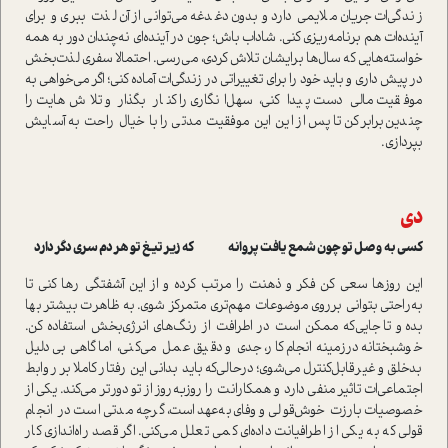
زندگی‌ات جریان ملایمی دارد و بدون‌دغدغه می‌توانی از آن لذت ببری و برای
آینده‌ات هم برنامه‌ریزی کنی. شاداب باش؛ جون در آینده‌ای نه‌چندان دور به همه
خواسته‌هایی که سال‌ها برایشان تلاش کردی، می‌رسی. احتمالا سفری لذت‌بخش
در پیش داری و باید خود را برای تغییراتی در زندگی‌ات آماده کنی؛ اگر می‌خواهی به
موفقیت مالی دست پیدا کنی، سهل‌انگاری را کنار بگذار و تلاش‌هایت را
چندین‌برابر کن تا پس از این این موفقیت مدتی را با خیال راحت به آسایش
بپردازی.
دی
کسی به وصل تو چون شمع یافت پروانه که زیر تیغ تو هر دم سری دگر دارد
این روزها سعی کن فکر و ذهنت را مرتب کرده و از این آشفتگی رها کنی تا
به‌راحتی بتوانی برروی موضوعات مهم‌تری متمرکز شوی. به ظاهرت بیشتر بها
بده و تاجایی‌‎که ممکن است در اطرافت از رنگ‌های انرژی‌بخش استفاده کن.
خوشبختانه درزمینه انجام کار، جدی و دقیق عمل می‌کنی، اما گاهی بی‌دلیل
بدخلق و غیر‌قابل‌کنترل می‌شوی؛ درحالی‌که باید بدانی این رفتار کاملا بر روابط
اجتماعی‌ات تاثیر منفی دارد و همکارانت را روز‌به‌روز از تو دورتر می‌کند. یکی از
خصوصیات بارزت خوش‌قولی و وفای‌به‌‌عهد است، گرچه مدتی است در انجام
قولی که به یکی از اطرافیانت داده‌ای کمی تعلل می‌کنی. اگر قصد راه‌اندازی کار