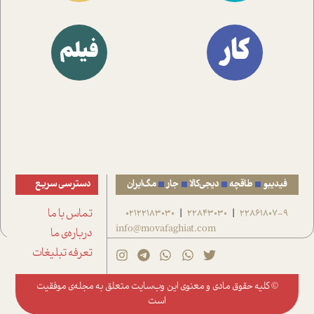
کار
فیلم
فیدیبو
طاقچه
دیجی‌کالا
جار
مگ‌ایران
دسترسی سریع
22861807-9
22843030
02122183030
تماس با ما
|
|
info@movafaghiat.com
درباره‌ی ما
تعرفه تبلیغات
© کلیه حقوق مادی و معنوی این وب‌سایت متعلق به
مجله‌ی موفقیت
است