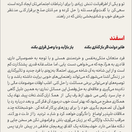
تو و یکی از اطرافیانت تنش زیادی را برای ارتباطات اجتماعی‌تان ایجاد کرده است،
سعی کن با گفت‌وگو مسئله را حل کرده و میانتان صلح برقرار کنی. منتظر
خبرهای خوب و شادی‌بخشی باش که در راهند.
اسفند
طایر دولت اگر باز گذاری بکند یار بازآید و با وصل قراری بکند
فرد متعادل، متکی‌به‌نفس و خردمندی هستی و با توجه به خصوصیاتی داری،
قادری به هرآنچه که می‌خواهی، دست یابی، اما متاسفانه قدری پشتکارت کم
است و از این شاخه به آن شاخه می‌پری. احتمالا به‌زودی با فرد جدید و تاثیرگذاری
در زندگی آشنا می‌شوی که می‌تواند راهنمایی‌های خوبی برایت داشته باشد و با
توصیه‌های او می‌توانی برخی مسائلت را حل کنی. اغلب اوقات موضوعات مالی را
نادیده می‌گیری و علاقه‌ای به حل‌وفصل این‌ مسائل نداری؛ به همین دلیل گاهی
دچار سردرگمی می‌شوی. ازطرف یکی از همکاران گذشته‌ات پيشنهاد يك
همكاري مطرح مي‌شود كه بهتر است خوب درمورد آن فکر کنی و بعد درباره رد یا
قبول آن تصمیم بگیری. خود را براي روزهاي پركار آماده كن. خوشبختانه چند
ملاقات دلپذیر اوضاع را دگرگون خواهد کرد و شاید تردید را از دلت دور کند.
مراقب تک‌تک واژگانی که بر زبان می‌آوری، باش و فراموش نکن هر سخن جایی و
نکته مقامی دارد. خوشبختانه يک اتفاق پرهيجان عاطفي در پيش داري؛ پس