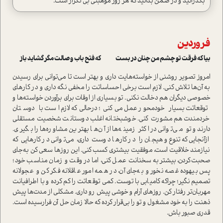
بگذرانید و در ضمن بدانید که هر روز موهبتی بی تکرار است.
فروردین
بیا که فرقت تو چشم من چنان در بست که فتح باب وصالت مگر گشاید باز
امروز تصویر روشنی از خواسته‌هایت داری و بهتر است تا می‌توانی برای رسیدن
به آن‌ها تلاش کنی. لازم است برخی احساساتت را مخفی نگه داری و در کارهای
خصوصی دیگران هم دخالت نکنی. تو بسیاری از اوقات برای برآوردن خواسته‌ها و
توقعاتت بسیار خودمحور عمل می‌کنی؛ درحالی‌که لازم است با دوستان
خردمندت هم مشورت کنی. خوشبختانه اغلب دوستانت شخصیت مستقلی
دارند و تو می‌توانی در اکثر زمینه‌ها از آن‌ها بهترین مشاوره‌ها را بگیری.
ازآنجایی‌که تنوع و هیجان را در کارها دوست داری، می‌توانی در کارهایی که
نیازمند خلاقیت است، موفقیت بیشتری کسب کنی. این روزها سعی کن به‌جای
صحبت‌کردن، بیشتر به سخنانت عمل کنی، اما در وقت و زمان مناسب خود؛
پس بیهوده غصه نخور و به‌جای آن، در همه امور عاقلانه فکر کن و عجولانه
تصمیم نگیر؛ چراکه کامیابی با توست. کمی ‌توقعاتت را کم کرده و با اطرافیانت
مهربان‌تر رفتار کن. روزهای آرام و خوشی پیش رو داری. مشکلی از مدت‌ها پیش
ذهنت را به خود مشغول و تو را بی‌قرار کرده که حالا زمان حل‌ آن فرارسیده است.
قدری صبور باش.