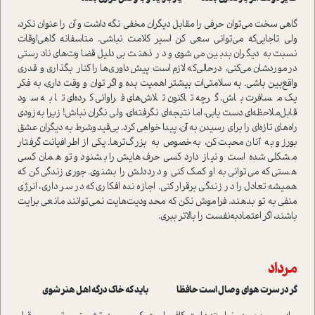
گاهی سخت می‌توان حرفی را مقابل دیگران مخفی نگه داشت و آن را عنوان نکرد،
ولی تاجایی‌که می‌توانی سعی کن اسیر کلامت نباشی. متاسفانه گاهی‌اوقات
نسبت به دیگران بدبین می‌شوی و در ذهنت بی‌دلیل قضاوت‌های نادرستی
درموردشان می‌کنی، درحالی‌که لازم است پیش‌داوری‌ها را کنار بگذاری و قدری
واقع‌بین‌ باشی. به سلامتی‌ات بیشتر اهمیت بده و اگر توان و وقت داری، به فکر
یک مسافرت باش. گرچه تاکنون تلاش‌های فراوانی کرده‌ای تا به سود
قابل‌ملاحظه‌ای دست یابی، اما نتیجه‌ای نگرفته‌ای، ولی نگران نباش! زیرا به‌زودی
راه‌های تازه‌ای را برای رسیدن به آن، پیدا خواهی کرد. بی‌قیدوشرط به دیگران عشق
بورز و به آنان محبت کن، به‌خصوص به بزرگ‌ترها. یکی از اطرافیانت گرفتار
مشکلی شده است و نیاز دارد کسی حرف‌هایش را بشنود و تو همان کسی
هستی که می‌توانی به او کمک کنی و درددلش را بشنوی. جوری زندگی کن که
همیشه تعادل را در زندگی برقرار کنی. اجازه نده افکاری که در سر داری، انرژی
منفی به تو بدهند. فراموش نکن که محدودیت‌هایت نمی‌توانند مانعی برایت
باشند، اگر اعتماد‌به‌نفست را بالاتر ببری.
مرداد
گر در سرت هوای وصال است حافظا باید که خاک درگه اهل هنر شوی