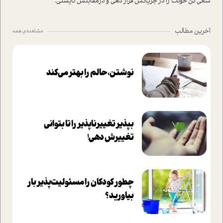
سعي کن خودت را در جريانش قرار دهي و درمقابلش نايستی.
آخرین مطالب
مشاهده ی همه
نوشتن، حالم را بهتر می‌کند
بپذير تغييرناپذير را تا بتواني
تغييرش دهي!‏
چطور کودکان را مسئولیت‌پذیر بار
بیاورید؟