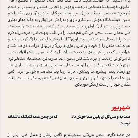
برای رسیدن به خواسته‌هایت کافی است کمی مورد تشویق و تحسین قرار
بگیری. خوشبختانه شخص پرجنب‌وجوش و فعالی هستی و بسیار بر انجام
کارهایت مسلطی. این‌قدر دنبال عیب‌و‌نقص دیگران نباش و آن روی سکه را هم
ببین. خوشبختانه هوش سرشاری داری و به‌راحتی می‌توانی به جایگاه‌های بهتری
دست یابی، به‌شرطی‌که اول بر خالق هستی توکل کرده و بعد تلاشت را مضاعف
کنی. مدتی است سعی می‌کنی غم‌هایت را در دلت پنهان کنی؛ درحالی‌که لازم
است با دوستان خردمند یا مشاوری آگاه ناراحتی‌هایت را بازگو کرده و تمام
هیجانات منفی را از خود دور کنی. به‌زودی روزگار بر وفق مرادت خواهد شد و
هرآنچه را که درپی‌اش بودی، به دست خواهی آورد. کمتر درپی ظاهر افراد باش و
تا می‌توانی زمانت را برای شناختن باطن آن‌ها صرف کن. هدف‌های متعالی‌تری
برای خودت تعیین کن؛ زیرا تو استحقاق دستیابی به بهترین‌ها را داری. طی
روزهای آینده پیشرفت بیشتری در کارهایت مشاهده خواهی کرد. کمی
رویاهایت را جدی بگیر و برای رسیدن به آن‌هایی که غیرممکن نیست، وقت
بگذار. خود را از لذت زندگی دور نکن.
شهریور
دلت به وصل گل ای بلبل صبا خوش باد که در چمن همه گلبانگ عاشقانه
توست
در همه کارها سعی می‌کنی سنجیده و کامل رفتار و عمل کنی. یکی از