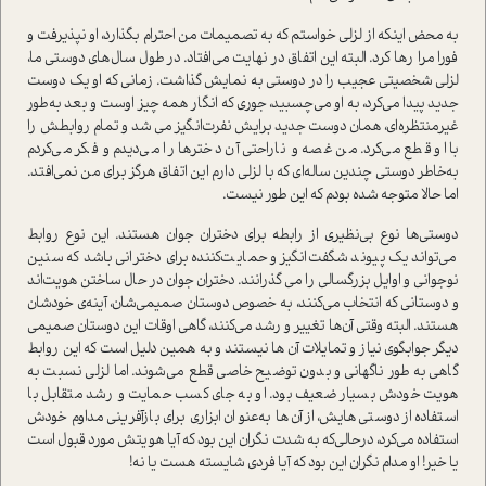
به محض اینکه از لزلی خواستم که به تصمیمات من احترام بگذارد، او نپذیرفت و
فورا مرا رها کرد. البته این اتفاق در نهایت می‌افتاد. در طول سال‌های دوستی ما،
لزلی شخصیتی عجیب را در دوستی به نمایش گذاشت. زمانی که او یک دوست
جدید پیدا می‌کرد، به او می‌چسبید، جوری که انگار همه چیز اوست و بعد به‌طور
غیر‌منتظره‌ای، همان دوست جدید برایش نفرت‌انگیز می شد و تمام روابطش را
با او قطع می‌کرد. من غصه و ناراحتی آن دخترها را می‌دیدم و فکر می‌کردم
به‌خاطر دوستی چندین ساله‌ای که با لزلی دارم این اتفاق هرگز برای من نمی‌افتد.
اما حالا متوجه شده بودم که این طور نیست.
دوستی‌ها نوع بی‌نظیری از رابطه برای دختران جوان هستند. این نوع روابط
می‌تواند یک پیوند شگفت‌انگیز و حمایت‌کننده برای دخترانی باشد که سنین
نوجوانی و اوایل بزرگسالی را می گذرانند. دختران جوان در حال ساختن هویت‌اند
و دوستانی که انتخاب می‌کنند، به خصوص دوستان صمیمی‌شان، آینه‌ی خودشان
هستند. البته وقتی آن‌ها تغییر و رشد می‌کنند، گاهی اوقات این دوستان صمیمی
دیگر جوابگوی نیاز و تمایلات آن ها نیستند و به همین دلیل است که این روابط
گاهی به طور ناگهانی و بدون توضیح خاصی قطع می‌شوند. اما لزلی نسبت به
هویت خودش بسیار ضعیف بود. او به جای کسب حمایت و رشد متقابل با
استفاده از دوستی‌هایش، از آن‌ها به‌عنوان ابزاری برای بازآفرینی مداوم خودش
استفاده می‌کرد، در‌حالی‌که به شدت نگران این بود که آیا هویتش مورد قبول است
یا خیر! او مدام نگران این بود که آیا فردی شایسته هست یا نه!