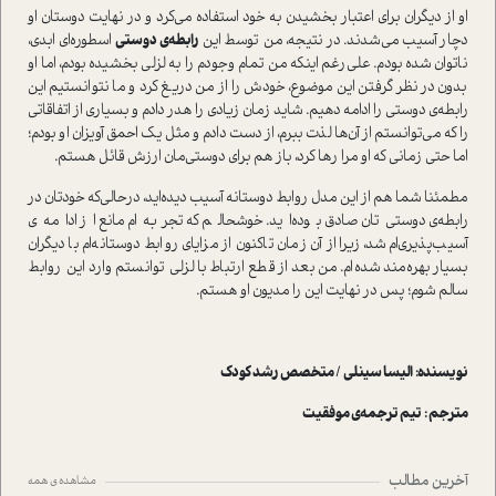
او از دیگران برای اعتبار بخشیدن به خود استفاده می‌کرد و در نهایت دوستان او
دچار آسیب می‌شدند. در نتیجه، من توسط این
رابطه‌ی دوستی
اسطوره‌ای ابدی،
ناتوان شده بودم. علی‌رغم اینکه من تمام وجودم را به لزلی بخشیده بودم، اما او
بدون در نظر گرفتن این موضوع، خودش را از من دریغ کرد و ما نتوانستیم این
رابطه‌ی دوستی را ادامه دهیم. شاید زمان زیادی را هدر دادم و بسیاری از اتفاقاتی
را که می‌توانستم از آن‌ها لذت ببرم، از دست دادم و مثل یک احمق آویزان او بودم؛
اما حتی زمانی که او مرا رها کرد، باز هم برای دوستی‌مان ارزش قائل هستم.
مطمئنا شما هم از این مدل روابط دوستانه آسیب دیده‌اید، در‌حالی‌که خودتان در
رابطه‌ی دوستی‌تان صادق بوده‌اید. خوشحالم که تجربه‌ام مانع از ادامه‌ی
آسیب‌پذیری‌ام شد، زیرا از آن زمان تا‌کنون از مزایای روابط دوستانه‌ام با دیگران
بسیار بهره‌مند شده‌ام. من بعد از قطع ارتباط با لزلی توانستم وارد این روابط
سالم شوم؛ پس در نهایت این را مدیون او هستم.
نویسنده:
الیسا سینلی / متخصص رشد کودک
مترجم : تیم ترجمه‌ی موفقیت
آخرین مطالب
مشاهده ی همه