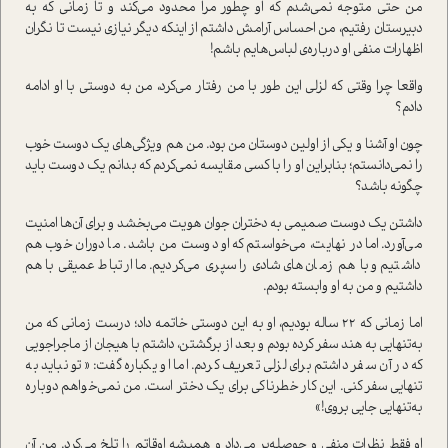
من حتی متوجه نمی‌شدم که او چطور مرا محدود می‌کند و تا زمانی که به
دبیرستان رفتیم، من احساس آرامش داشتم از اینکه دیگر نیازی نیست تا نگران
اظهارات منفی او درباره‌ی لباس‌هایم باشم!
واقعا چرا وقتی که لزلی این طور با من رفتار می‌کرد، من به دوستی با او ادامه
دادم؟
چون او آشنا و یکی از اولین دوستان من بود. من هم ویژگی‌های یک دوست خوب
را نمی‌دانستم؛ بنابراین او را با کسی مقایسه نمی‌کردم که بدانم یک دوست باید
چگونه باشد؟
داشتن یک دوست صمیمی به دختران جوان هویت می‌بخشد و برای آن‌ها امنیت
می‌آورد. اما در نهایت، می‌خواستم که او دوست من باشد. ما دوران خوب هم
داشتیم و با هم زمان‌های شادی را سپری می‌کردیم. ما ارتباط عمیقی با هم
داشتیم و من به او وابسته بودم.
اما زمانی که 22 ساله بودیم، او به این دوستی خاتمه داد؛ درست زمانی که من
به‌تنهایی به هند سفر کرده بودم و بعد از برگشتن، داشتم با هیجان از ماجراجویی
که در آن سفر داشتم برای لزلی تعریف کردم. اما او یکباره گفت: «تو نباید به
تنهایی سفر کنی. این کار خطرناکی برای یک دختر است. من نمی‌خواهم دوباره
به‌تنهایی جایی بروی!»
او فقط نظرات منفی و حوصله‌بر می‌داد و همیشه اوقاتم را تلخ می‌کرد. من آن