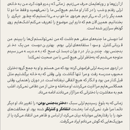
از آرزوها و رویاهایمان حرف می‌زدیم. زمانی که پدرم فوت کرد، من به خانه‌ی
لزلی رفتم و شب را در کنار او ماندم. هیچ‌کس ما را نمی‌فهمید و فقط ما دو تا
همدیگر را درک می‌کردیم. هردوی‌ ما خوب می‌دانستیم که چطور دیگری را
بخندانیم. همین الان هم که دارم این موضوع را تعریف می‌کنم اشک‌هایم روی
گونه‌ام سرازیر شده است.
اما دوستی ما جنبه‌های منفی هم داشت که من نمی‌توانستم آن‌ها را ببینم. من
قربانی کنترل و سوء‌استفاده‌های لزلی بودم. بهترین دوست من یک دختر
بدجنس بود. چندین بار در دوران دبستان، صبح که به مدرسه می‌رسیدم
متوجه می‌شدم که به‌خاطر لزلی هیچ کسی با من صحبت نمی‌کند!
در اردوی مدرسه، لزلی فراموش کرده بود که من هستم و او به جمع گروه دختران
محبوب مدرسه رفت و مرا تنها گذاشت. ولی وقتی که به خانه برگشتیم، مثل
قبل کنار من بود و انگار که هیچ اتفاقی نیفتاده است. در دوران راهنمایی، وقتی
همکلاسی‌هایم مرا اذیت می‌کردند، او مداخله و حتی از من دفاعی نمی‌کرد. اغلب
هم به معاشرت با دخترانی که مرا آزار می‌دادند ادامه می‌داد.
زمانی که به بلوغ رسیدیم لزلی سبک «
دختر بدجنس بودن
» را تغییر داد. او دیگر
دائما مرا طرد نمی‌کرد، اما به‌شدت
انتقادگر و کنترلگر
شده بود. او مخالفت‌های
خود را با رفتارهایی موذیانه بیان می‌کرد، از لباس و ظاهر من انتقاد می‌کرد یا از
موزیک‌هایی که گوش می‌دادم ایراد می‌گرفت.