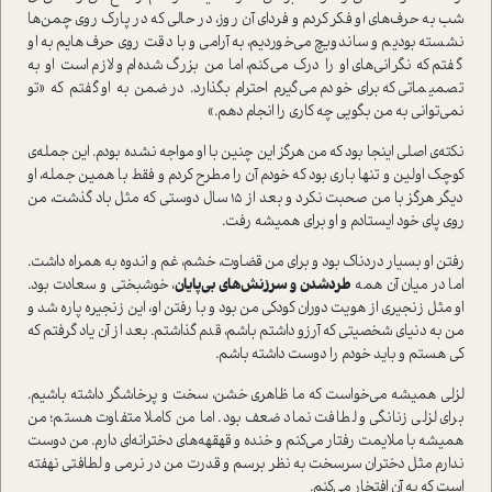
شب به حرف‌های او فکر کردم و فردای آن روز، در حالی که در پارک روی چمن‌ها
نشسته بودیم و ساندویچ می‌خوردیم، به آرامی و با دقت روی حرف‌هایم به او
گفتم که نگرانی‌های او را درک می‌کنم، اما من بزرگ شده‌ام و لازم است او به
تصمیماتی که برای خودم می‌گیرم احترام بگذارد. در ضمن به او گفتم که «تو
نمی‌توانی به من بگویی چه کاری را انجام دهم.»
نکته‌ی اصلی اینجا بود که من هرگز این چنین با او مواجه نشده بودم. این جمله‌ی
کوچک اولین و تنها باری بود که خودم آن را مطرح کردم و فقط با همین جمله، او
دیگر هرگز با من صحبت نکرد و بعد از 15 سال دوستی که مثل باد گذشت، من
روی پای خود ایستادم و او برای همیشه رفت.
رفتن او بسیار دردناک بود و برای من قضاوت، خشم، غم و اندوه به همراه داشت.
اما در میان آن همه
طرد‌شدن و سرزنش‌های بی‌پایان
، خوشبختی و سعادت بود.
او مثل زنجیری از هویت دوران کودکی من بود و با رفتن او، این زنجیره پاره شد و
من به دنیای شخصیتی که آرزو داشتم باشم، قدم گذاشتم. بعد از آن یاد گرفتم که
کی هستم و باید خودم را دوست داشته باشم.
لزلی همیشه می‌خواست که ما ظاهری خشن، سخت و پرخاشگر داشته باشیم.
برای لزلی زنانگی و لطافت نماد ضعف بود. اما من کاملا متفاوت هستم؛ من
همیشه با ملایمت رفتار می‌کنم و خنده و قهقهه‌های دخترانه‌ای دارم. من دوست
ندارم مثل دختران سرسخت به نظر برسم و قدرت من در نرمی و لطافتی نهفته
است که به آن افتخار می‌کنم.