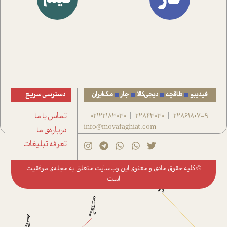
فیدیبو
طاقچه
دیجی‌کالا
جار
مگ‌ایران
دسترسی سریع
22861807-9
22843030
02122183030
تماس با ما
|
|
info@movafaghiat.com
درباره‌ی ما
تعرفه تبلیغات
© کلیه حقوق مادی و معنوی این وب‌سایت متعلق به
مجله‌ی موفقیت
است