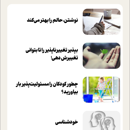
نوشتن، حالم را بهتر می‌کند
بپذير تغييرناپذير را تا بتواني
تغييرش دهي!‏
چطور کودکان را مسئولیت‌پذیر بار
بیاورید؟
خودشناسی