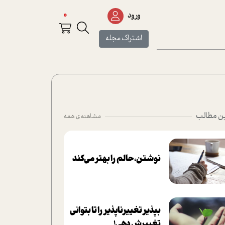
0
ورود
اشتراک مجله
ن مطالب
مشاهده ی همه
نوشتن، حالم را بهتر می‌کند
بپذير تغييرناپذير را تا بتواني
تغييرش دهي!‏