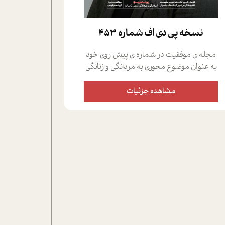
نسخه پي دي اف شماره 453
مجله ی موفقیت در شماره ی پیش روی خود
به عنوان موضوع محوری به مردانگی و زنانگی
سمی پرداخته است؛ علاوه بر این که؛ گفت و
گویی اختصاصی داشته ایم با فردین علیخواه،
مشاهده جزئیات
جامعه شناس در بخش های مختلف تلاش
کرده ایم از دریچه های گوناگون به این موضوع
مهم بپردازیم.فصل ایستگاه؛ شما را با دیدگاه
های روانشناسان و کارشناسان پیرامون
موضوع مردانگی و زنانگی سمی و نیز چالش
های پیرامون آن آشنا می کند.در بخش دو
فنجان داغ به سراغ افرادی رفته ایم که
موفقیت را در عمل به اثبات رسانده اند؛ سید
حمیدرضا محتشمی که بیست و پنجمین
سال فعالیت حرفه ای خود را در حوزه ی
کوچینگ، توسعه ی فردی و رهبری پشت سر