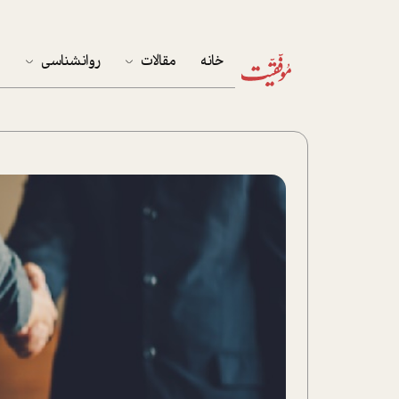
خانه
مقالات
روانشناسی
م
آخرین مقالات
تست روان‌شناسی
مهمان خانه
کوکولوژی
پرونده ویژه
زندگی
نوجوان
کار
پلاس