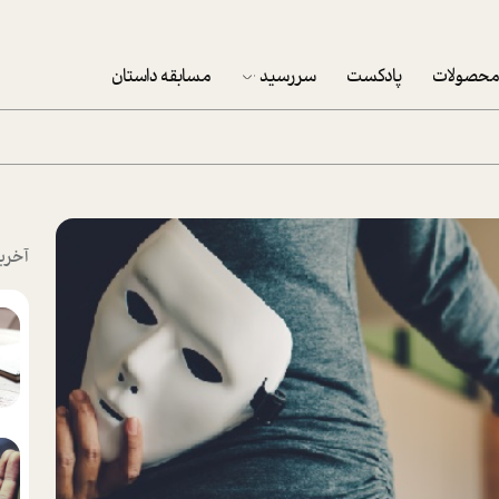
حصولات
پادکست
سررسید
مسابقه داستان
سررسید 1403
سفارش شرکتی سررسید 1403
پکيج نوروزي موفقيت
آخری
تقویم رومیزی
تقویم دیواری