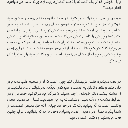
پایان خوشی که از یک افسانه یا قصه انتظار دارید، آن‌طور که شما می‌خواهید
اتفاق نیفتد؟
خودتان را جای سیندرلا تصور کنید. در خانه مادرخوانده بی‌رحم و خشن خود
درکنار شاهزاده ایستاده‌اید، دختر مادرخوانده‌تان روی صندلی نشسته و مامور
شاهزاده روبه‌روی او نشسته و می‌خواهد کفش کریستالی را به پای او امتحان
کند. دختر پایش را داخل کفش می‌کند، شما مطمئن هستید که این کفش
متعلق به شماست، پس حتما اندازه پای شما خواهد بود. اما در کمال تعجب
می‌بینید که کفش کریستالی کاملا اندازه پای خواهرخوانده شماست. در این زمان
چه واکنشی به این اتفاق نشان می‌دهید؟ احساس و واکنش خود را با جزئیات آن
بیان کنید.
در قصه سیندرلا، کفش کریستالی، تنها چیزی است که او از صمیم قلب کاملا باور
دارد فقط و فقط متعلق به اوست و هیچ‌کس دیگری نمی‌تواند ادعای مالکیت بر
آن داشته باشد. وقتی خودتان را جای سیندرلا می‌گذارید می‌توانید احساس او در
شرایط مشابه را درک کنید. واکنشی که به این موقعیت نشان می‌دهید، همان
واکنشی است که اگر ببینید یک نفر می‌خواهد چیزی را که حق طبیعی شماست از
شما بگیرد، نشان می‌دهید. راه‌های بسیاری وجود دارند که بتوانید دربرابر چنین
فردی بایستید و واکنش نشان دهید.