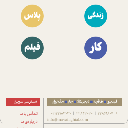
پلاس
زندگی
کار
فیلم
فیدیبو
طاقچه
دیجی‌کالا
جار
مگ‌ایران
دسترسی سریع
22861807-9
22843030
02122183030
تماس با ما
|
|
info@movafaghiat.com
درباره‌ی ما