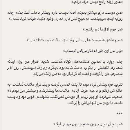
«هنوز زوده راجع بهش حرف بزنم.»
«من دوست دارم بیشتر بدونم. اصلا دوست دارم بیشتر باهات آشنا بشم. چند
روزیه اینجا می‌بینمت. به هیچ کس کاری نداری و توی دنیای خودت غرق شدی.»
«می‌خوام از آدما دور باشم.»
«منم عاشق شخصیت‌هایی مثل تواَم. تنها، ساکت، دوست‌داشتنی.»
«ولی من اون طور که فکر می‌کنی نیستم.»
چند روزی با همین مکالمه‌های کوتاه گذشت. شاید اصرار من برای اینکه
شماره‌ی تلفنش را بگیرم باعث شده بود دیگر در پارک نبینمش. روز آخر
شماره‌ی من را گرفت و گفت که اگر نیاز بود به من زنگ می‌زند!
تقریبا فراموشش کرده بودم تا اینکه تماس گرفت و یک قرار ملاقات گذاشت. به
خانه‌اش رفتم و با هم حرف زدیم. ملاقات‌ها بیشترشد و بیشتر من بودم که
صحبت می‌کردم. او چیز زیادی از خودش نمی‌گفت. شنونده‌ی خوبی بود و دوست
داشت با بودن من تنهایی‌اش را پُر کند.
***
«امید جان میری بیرون، منم برسون خونه‌ی لیلا.»