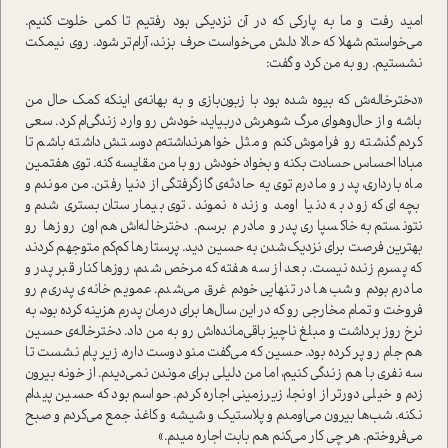
امید رفت و ما به پارکی که در آن نزدیکی بود رفتیم تا کمی خلوت کنیم.
می‌خواستم شهلا که حالا دلش می‌خواست حرف بزند، آرام‌تر شود. روی نیمکت
نشستیم. رو به من کرد و گفت:
«دخترخاله‌ش که بیوه شده بود با زبون‌بازی و به بهانه‌ی اینکه کمک حال من
باشه و از حال‌و‌هوای مرگ شوهرش دربیاید، خودش رو وارد زندگی‌ام کرد. سعی
کردم گذشته‌ رو فراموش کنم و مثل خواهرنداشته‌م دوستش داشته باشم تا
مبادا احساس حسادت بکنه و بخواد خودش رو با من مقایسه کنه. توی هفتمین
ماه بارداری، پدر و مادرم توی یه حادثه‌ی گازگرفتگی از دنیا رفتن. من موندم و
بچه‌ای که زود به دنیا اومد و زنده نموند. توی بیمارستان بستری شدم و
نتونستم به خاکسپاری پدر و مادرم برسم. دخترخاله‌اش هم اون روزها رو
بهترین فرصت برای نزدیک‌شدن به حسین دید. پرستارها کم‌کم متوجهم کردند
که پسرم زنده نیست. بعد از سه هفته که مرخص شدم، روزها کنار قبر پدر و
مادرم بودم و شب‌ها در تنهایی خودم غرق می‌شدم. عمویم خانه‌ی پدری‌م رو
فروخت و تمام مخارجی رو که در این سال‌ها برای درمان پدرم هزینه کرده بود، به
نرخ روز برداشت و مبلغ ناچیز باقی‌مانده‌اش رو به من داد. دخترخاله‌ی حسین
هم جام رو پر کرده بود. حسین که می‌گفت منو دوست داره، زیر پام نشست تا
سه نفری با هم زندگی کنیم، اما من دلیلی برای موندن نمی‌دیدم. از خونه بیرون
زدم و خیلی دورتر از اونجا، زیرزمینی اجاره کردم. حواسم بود که حسین پیدام
نکنه. شب‌ها بیرون می‌اومدم و پلاستیک و شیشه و کاغذ جمع می‌کردم و صبح
می‌فروختم. هر چی کار می‌‌کنم هم بابت اجاره میدم.»