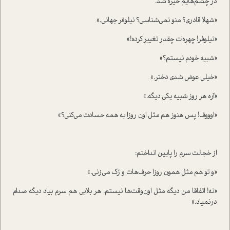
در چشم‌هایم خیره شد.
«شهلا قادری؟ منو نمی‌شناسی؟ نیلوفر جهانی.»
«نیلوفر! چهره‌ات چقدر تغییر کرده!»
«شبیه خودم نیستم؟»
«خیلی عوض شدی دختر.»
«آره هر روز شبیه یکی دیگه.»
«اوووف! پس هنوز هم مثل اون روزا به همه حسادت می‌کنی؟»
از خجالت سرم را پایین انداختم:
«و تو هم مثل همون روزا حرف‌هات و رُک می‌زنی.»
«نه! اتفاقا من دیگه مثل اون‌وقت‌ها نیستم. هر بلایی هم سرم بیاد دیگه صدام
درنمیاد.»