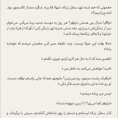
«همونی که خم شده توی سطل زباله. شهلا قادریه. شاگرد ممتاز کلاسمون بود.
آخه چرا اینجا؟»
«واااای! دنبال چی هستی نیلوفر؟ هر روز یه دوست جدید پیدا می‌کنی. می‌خوای
سر از زندگی‌اش دربیاری. بعد مدتی شبیه اون زندگی کنی! نگو که از فردا باید از
خیابونا و لابه‌لای زباله‌ها پیدات کنم.»
«حالا وقت این حرفا نیست. چند دقیقه صبر کنی، مطمئن میشم که خودشه
یانه!»
«تقصیر منه که تا به حال هر کاری کردی، چیزی نگفتم.»
«امید! خواهش می‌کنم. به خاطر من.»
«ترافیک پشت سرمون رو نمی‌بینی؟ جلومون هم که جایی واسه‌ی توقف نیست.
تو رو خدا به این ماجرای جدید فکر نکن.»
«پس من پیاده میشم.»
«نیلوفر کجا می‌ری؟ اِ اِ اِ ببین دیوونه شده!»
کنار سطل زباله ایستادم و دستم را روی شانه‌اش گذاشتم. سرش را برگرداند و