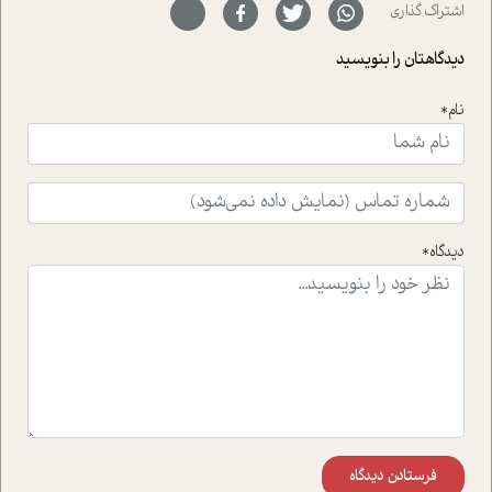
سر نهاده است و نیز کرامت عزیز زاده؛ سفیر صلح و دوستی که
اشتراک گذاری
با رکاب زدن در بیش از هفتاد کشور و کاشتن درخت، به نماد
حمایت از محیط زیست و منابع طبیعی تبدیل گشته
دیدگاهتان را بنویسید
است.فصل روایت اجنبی ها در این شماره به دو موضوع
جذاب پرداخته است که عبارتند از جنبش آهستگی و نیز مقاله
نام*
ای که به زندگی شگفت انگیز جین گودال و تاثیرات کاوش های
ایشان در حوزه ی شامپانزه ها بر زندگی امروزی ما نگاهی
افکنده است.فصل اتاق 333 شما را پای صحبت یک تجربه ی
واقعی در ارتباط با اختلال شخصیت اسکزوئید و مشکلات و نیز
راهکارهای حل آن قرار می دهد که در اتاق درمان اتفاق افتاده
است.در فصل پایانی زیر ذره بین نیز همکاران ما تلاش کرده
دیدگاه*
اند تا در کنار مطالب سرگرمی و انگیزشی، شما را با بهترین و
موثرترین راهکارهای استفاده از هوش مصنوعی در حوزه های
مختلف کسب و کار آشنا کنند.
فرستادن دیدگاه