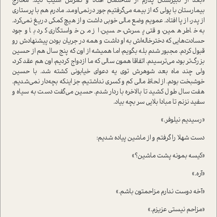
«بعد از دبیرستان پدرم از ساختمان افتاد و کمرش آسیب دید. مخارج
بیمارستان با پولی که از بیمه می‌گرفتیم جور درنمی‌اومد. مادرم هم با پرستاری
از پدر، از پا افتاد. عمویم وضع مالی خوبی داشت و از هیچ کمکی دریغ نمی‌کرد.
به خاطر همین، وقتی پسرش، حسین، از من خواستگاری کرد با وجود
حسادت‌هایی که دخترخاله‌اش به او داشت و همه در جریان بودن پیشنهادش رو
قبول کردم. مجبور شدم بله بگویم، اما همیشه از اون که پنج سال هم از حسین
بزرگ‌تر بود، می‌ترسیدم. اتفاقا همون سالی که ما ازدواج کردیم، اون هم عقد کرد،
ولی چند ماه بعد شوهرش توی یه دعوای خیابونی کشته شد. با حسین
خوشبخت بودم. از لحاظ مالی کم و کسری نداشتیم، جز اینکه بچه‌دار نمی‌شدیم.
هفت سال طول کشید تا بالاخره باردار شدم. حسین می‌گفت دست به سیاه و
سفید نزنم تا مبادا بلایی سر بچه بیاد.
«رسیدیم نیلوفر.»
دست شهلا را گرفتم و از ماشین پیاده شدیم:
«کیسه بمونه پشت ماشین؟»
«آره.»
«آخه دوست ندارم مزاحمتون باشم.»
«مزاحم نیستی عزیزم.»