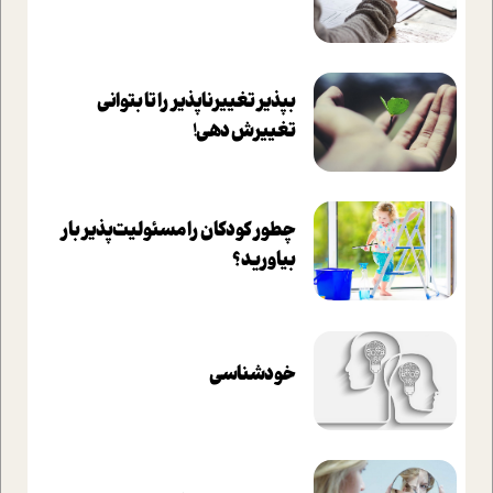
بپذير تغييرناپذير را تا بتواني
تغييرش دهي!‏
چطور کودکان را مسئولیت‌پذیر بار
بیاورید؟
خودشناسی