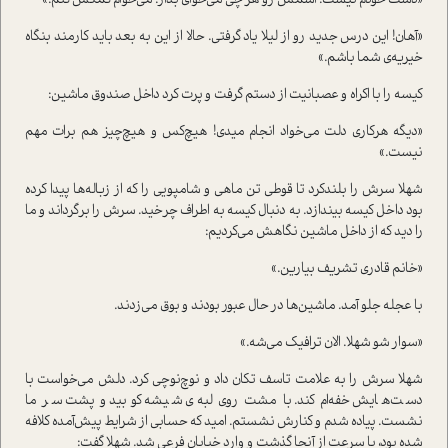
«دست خودم نیست. اسمش رو هر چی می‌خوای بذار. می‌خوام کمکش کنم.»
«آهان! این درس جدید رو از لیلا یاد گرفتی. حالا از این به بعد باید کارمند بنگاه
خیریه‌ی شما باشم.»
کیسه را با اکراه و عصبانیت از دستم گرفت و پرت کرد داخل صندوق ماشین:
«دیگه هرکاری دلت می‌خواد انجام میدی! هیچ‌کس و هیچ‌چیز هم برات مهم
نیست.»
شهلا سرش را بلندکرد تا قوطی تن ماهی و شامپویی را که از زباله‌ها پیدا کرده
بود داخل کیسه بیندازد. به دنبال کیسه به اطراف چرخید. سرش را برگرداند و ما
را دید که از داخل ماشین نگاهش می‌کردیم:
«خانم قادری تشریف بیارین.»
با عجله جلو آمد. ماشین‌ها در حال عبور بودند و بوق می‌زدند.
«سوار شو شهلا. الان ترافیک می‌شه.»
شهلا سرش را به علامت تاسف تکان داد و نوچ‌نوچی کرد. دلش می‌خواست با
دست‌هایش خفه‌ام کند. با مشت روی لبه‌ی شیشه کوبید و پشت سر ما
نشست. پیاده شدم و کنارش نشستم. امید که حسابی از شرایط پیش‌آمده کلافه
شده بود، با سرعت از آنجا گذشت و وارد خیابان فرعی شد. شهلا گفت: