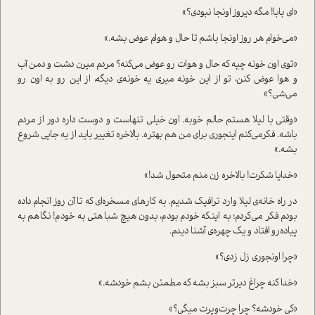
«ای بابا! مگه دیروز اونجا نبودی؟»
«می‌خوام هر روز اونجا باشم تا حال و هوام عوض بشه.»
«توی اون خونه چیه که حال و هوات رو عوض می‌کنه؟ مردم میرن دشت و دمن آب
و هوا عوض کنن، تو از این خونه میری یه خونه‌ی دیگه، از این رو به اون رو
می‌شی؟»
«وقتی با لیلا هستم حالم خوبه. اون خیلی تنهاست و دوست داره دور از مردم
باشه. فکرمی‌کنم اینجوری برای من هم بهتره. بالاخره تغییر باید از یه جایی شروع
بشه.»
«خدایا شکرت! بالاخره زن منم متحول شد!»
در راه خانه‌ی لیلا وارد ترافیک شدیم. به کارهای مسخره‌ای که تا آن روز انجام داده
بودم فکر می‌کردم؛ به اینکه خودم بودم، بدون هیچ شباهتی به خودم! نگاهم به
پیاده‌رو افتاد و یک چهره‌ی آشنا دیدم.
«چرا اونجوری زل زدی؟»
«خدا کنه چراغ دیرتر سبز بشه که مطمئن بشم خودشه.»
«کی خودشه؟ چرا چرت‌و‌‌پرت میگی؟»