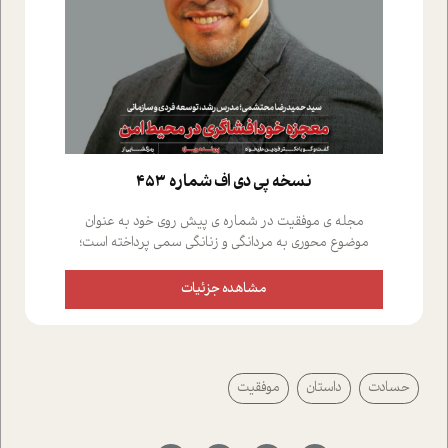
نسخه پي دي اف شماره 453
مجله ی موفقیت در شماره ی پیش روی خود به عنوان
موضوع محوری به مردانگی و زنانگی سمی پرداخته است؛
علاوه بر این که؛ گفت و گویی اختصاصی داشته ایم با فردین
علیخواه، جامعه شناس در بخش های مختلف تلاش کرده ایم
مشاهده جزئیات
از دریچه های گوناگون به این موضوع مهم بپردازیم.فصل
ایستگاه؛ شما را با دیدگاه های روانشناسان و کارشناسان
پیرامون موضوع مردانگی و زنانگی سمی و نیز چالش های
پیرامون آن آشنا می کند.در بخش دو فنجان داغ به سراغ افرادی
حسادت
داستان
موفقیت
رفته ایم که موفقیت را در عمل به اثبات رسانده اند؛ سید
حمیدرضا محتشمی که بیست و پنجمین سال فعالیت حرفه
ای خود را در حوزه ی کوچینگ، توسعه ی فردی و رهبری پشت