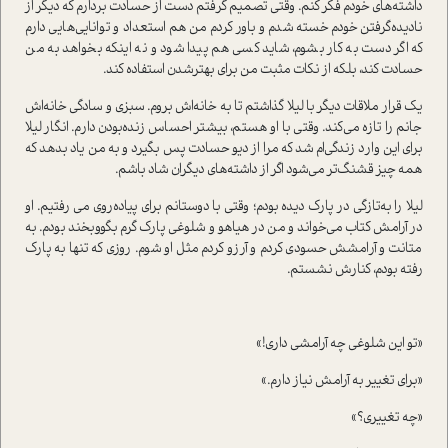
داشته‌های خودم فکر کنم. وقتی تصمیم گرفتم دست از حسادت بردارم که دیگر از
نادیده‌گرفتن خودم خسته شدم و باور کردم من هم استعداد و توانایی‌هایی دارم
که اگر دست به کار بشوم، شاید کسی هم پیدا شود و نه اینکه بخواهد به من
حسادت کند، بلکه از نکات مثبت من برای بهتر‌شدن استفاده کند.
یک قرار ملاقات دیگر با لیلا گذاشتم تا به خانه‌اش بروم. سبزی و سادگی خانه‌اش
جانم را تازه می‌کند. وقتی با او هستم، بیشتر احساس زنده‌بودن دارم. انگار لیلا
برای این وارد زندگی‌ام شد که مرا از دیو حسادت پس بگیرد و به من یاد بدهد که
همه چیز قشنگ‌تر می‌شود اگر از داشته‌های دیگران شاد باشم.
لیلا را به‌تازگی در پارک دیده بودم؛ وقتی با دوستانم برای پیاده‌روی می رفتیم. او
در آرامش کتاب می‌خواند و من در هیاهو و شلوغی پارک گرم بگو‌و‌بخند بودم. به
متانت و آرامشش حسودی کردم و آرزو کردم مثل او شوم. روزی که تنها به پارک
رفته بودم، کنارش نشستم.
«تو این شلوغی چه آرامشی داری!»
«برای تغییر به آرامش نیاز دارم.»
«چه تغییری؟»