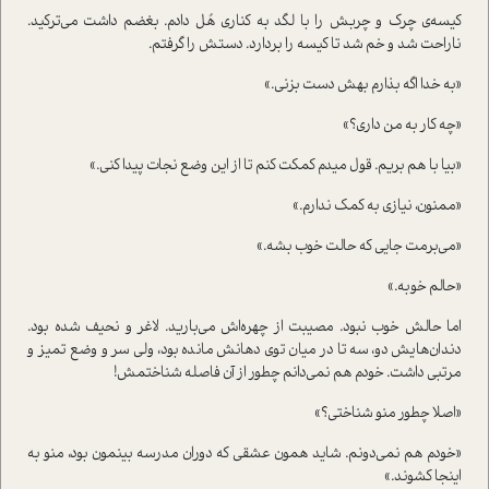
کیسه‌ی چرک و چربش را با لگد به کناری هُل دادم. بغضم داشت می‌ترکید.
ناراحت شد و خم شد تا کیسه را بردارد. دستش را گرفتم.
«به خدا اگه بذارم بهش دست بزنی.»
«چه کار به من داری؟»
«بیا با هم بریم. قول میدم کمکت کنم تا از این وضع نجات پیدا کنی.»
«ممنون، نیازی به کمک ندارم.»
«می‌برمت جایی که حالت خوب بشه.»
«حالم خوبه.»
اما حالش خوب نبود. مصیبت از چهره‌اش می‌بارید. لاغر و نحیف شده بود.
دندان‌هایش دو، سه تا در میان توی دهانش مانده بود، ولی سر و وضع تمیز و
مرتبی داشت. خودم هم نمی‌دانم چطور از آن فاصله شناختمش!
«اصلا چطور منو شناختی؟»
«خودم هم نمی‌دونم‌. شاید همون عشقی که دوران مدرسه بینمون بود، منو به
اینجا کشوند.»