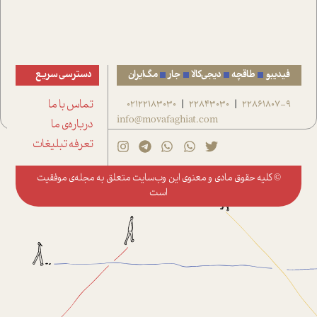
فیدیبو
طاقچه
دیجی‌کالا
جار
مگ‌ایران
دسترسی سریع
22861807-9
22843030
02122183030
تماس با ما
|
|
info@movafaghiat.com
درباره‌ی ما
تعرفه تبلیغات
© کلیه حقوق مادی و معنوی این وب‌سایت متعلق به
مجله‌ی موفقیت
است