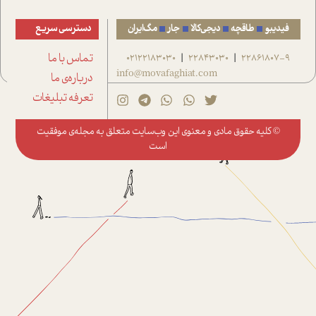
فیدیبو
طاقچه
دیجی‌کالا
جار
مگ‌ایران
دسترسی سریع
22861807-9
22843030
02122183030
تماس با ما
|
|
info@movafaghiat.com
درباره‌ی ما
تعرفه تبلیغات
© کلیه حقوق مادی و معنوی این وب‌سایت متعلق به
مجله‌ی موفقیت
است