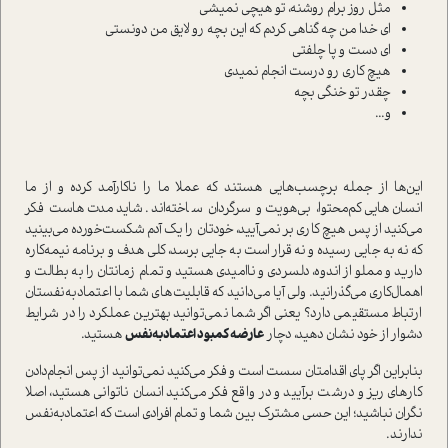
مثل روز برام روشنه، تو هیچی نمیشی
ای خدا من چه گناهی کردم که این بچه رو لایق من دونستی
ای دست و پا چلفتی
هیچ کاری رو درست انجام نمیدی
چقدر تو خنگی بچه
و...
این‌ها از جمله برچسب‌هایی هستند که عملا ما را ناکارآمد کرده و از ما
انسان‌هایی کم‌محتوا، بی‌هویت و سرگردان ساخته‌اند. شاید مدت‌هاست فکر
می‌کنید از پس هیچ کاری بر نمی‌آیید، خودتان را یک آدم شکست‌خورده می‌بینید
که نه به جایی رسیده و نه قرار است به جایی برسد، کلی هدف و برنامه نیمه‌کاره
دارید و مملو از اندوه، دلسردی و ناامیدی هستید و تمام زمانتان را به بطالت و
اهمال‌کاری می‌گذرانید. ولی آیا می‌دانید که قابلیت‌های شما با اعتمادبه‌نفستان
ارتباط مستقیمی دارد؟ یعنی اگر شما نمی‌توانید بهترین عملکرد را در شرایط
دشوار از خود نشان دهید، دچار
عارضه کمبود اعتمادبه‌نفس
هستید.
بنابراین اگر پای اقدامتان سست است و فکر می‌کنید نمی‌توانید از پس انجام‌دادن
کارهای ریز و درشت برآیید و در واقع فکر می‌کنید انسان ناتوانی هستید، اصلا
نگران نباشید؛ این حسی مشترک بین شما و تمام افرادی است که اعتمادبه‌نفس
ندارند.