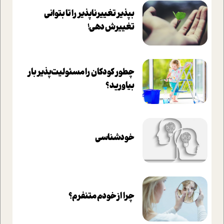
بپذير تغييرناپذير را تا بتواني
تغييرش دهي!‏
چطور کودکان را مسئولیت‌پذیر بار
بیاورید؟
خودشناسی
چرا از خودم متنفرم؟