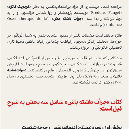
مراجعه تعداد بی‌شماری از افراد بی‌اعتمادبه‌نفس به دفتر «
فردریک فانژه
»
(Frederic Fanget) نویسنده، پژوهشگر و روان‌شناس فرانسوی، او را به
نوشتن کتابی به اسم «
جرأت داشته باش
» (Oser: therapie de la
confiance) وا داشت.
فانژه معتقد است مشکلات ناشی از کمبود اعتمادبه‌نفس به اشکال گوناگون در
حوزه‌های مختلف زندگی همچون ارتباطات اجتماعی، ارتباط عاطفی، محیط کاری،
تحصیلی، خانوادگی و... بروز می‌کنند.
مشکلاتی که اغلب در قالب ترس‌هایی نظیر ترس از اقدام‌کردن، اشتباه‌کردن،
قضاوت‌شدن، ابراز احساسات‌کردن، صحبت‌کردن در جمع، درخواست افزایش
حقوق کردن و... جلوه‌گری کرده و پای اقداممان را فلج می‌کنند. کتاب
«جرأت داشته
باش»
با هدف ارائه راهکارهایی برای افزایش اعتمادبه‌نفس نخستین بار سال
2009 در کشور فرانسه نگاشته شد.
کتاب «جرأت داشته باش» شامل سه بخش به شرح
ذیل است:
بخش اول:
نحوه عملکرد اعتمادبه‌نفس و چرخه شکست