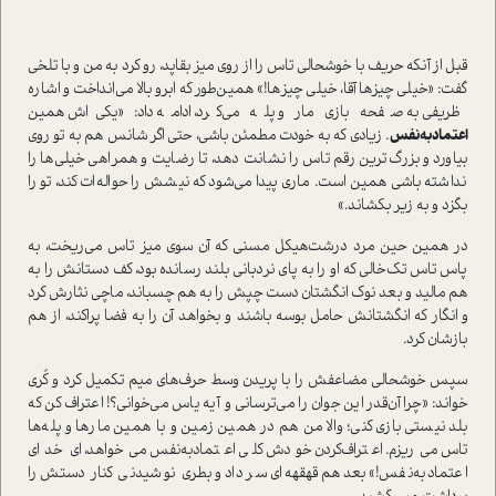
قبل از آنکه حریف با خوشحالی تاس را از روی میز بقاپد، رو کرد به من و با تلخی
گفت: «خیلی چیزها آقا، خیلی چیزها!» همین‌طور که ابرو بالا می‌انداخت و اشاره
ظریفی به صفحه بازی مار و پله می‌کرد، ادامه داد: «یکی‌اش همین
اعتماد‌به‌نفس
. زیادی که به خودت مطمئن باشی، حتی اگر شانس هم به تو روی
بیاورد و بزرگ‌ترین رقم تاس را نشانت دهد، تا رضایت و همراهی خیلی‌ها را
نداشته باشی همین است. ماری پیدا می‌شود که نیشش را حواله‌ات کند، تو را
بگزد و به زیر بکشاند.»
در همین حین مرد درشت‌هیکل مسنی که آن سوی میز تاس می‌ریخت، به
پاس تاس تک‌خالی که او را به پای نردبانی بلند رسانده بود، کف دستانش را به
هم مالید و بعد نوک انگشتان دست چپش را به هم چسباند، ماچی نثارش کرد
و انگار که انگشتانش حامل بوسه باشند و بخواهد آن را به فضا پراکند، از هم
بازشان کرد.
سپس خوشحالی مضاعفش را با پریدن وسط حرف‌های میم تکمیل کرد و کُری
خواند: «چرا آن‌قدر این جوان را می‌ترسانی و آیه یاس می‌خوانی؟! اعتراف کن که
بلد نیستی بازی کنی؛ والا من هم در همین زمین و با همین مارها و پله‌ها
تاس می‌ریزم. اعتراف‌کردن خودش کلی اعتماد‌به‌نفس می‌خواهد، ای خدای
اعتماد‌به‌نفس!» بعد هم قهقهه‌ای سر داد و بطری نوشیدنی کنار دستش را