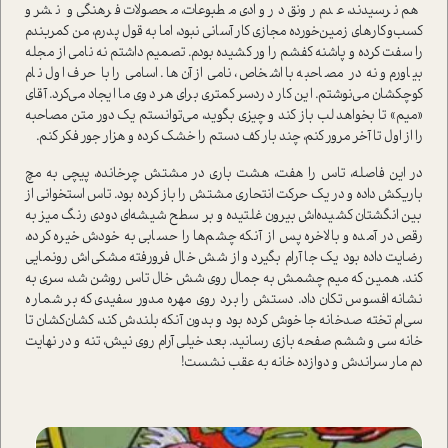
هم نرسیدند، عدم رونق در وادی مطبوعات، محصولات فرهنگی و نشر و
کسب‌و‌‌کارهای زمین‌خورده مجازی کار آسانی نبود، اما به قول پدرم، من کمربندم
را سفت کرده و پاشنه کفشم را ور کشیده بودم. تصمیم داشتم نه نامی از مجله
بیاورم و نه در مصاحبه با اشخاص، نامی از آن‌ها. اسامی را با حرف اول نام
کوچکشان می‌نوشتم. این کار دردسر کمتری برای هر دوی ما ایجاد می‌کرد. آقای
«میم» تا بخواهد لب باز کند و چیزی بگوید، می‌توانستم یک دور متن مصاحبه
را از اول تا آخر مرور کنم، چند بار کف دستم را خشک کرده و هزار جور فکر کنم.
در این فاصله، تاس را هفت، هشت باری در مشتش چرخانده، پیچی به مچ
باریکش داده و در یک حرکت انتحاری مشتش را باز کرده بود. تاس استخوانی از
بین انگشتان کشیده‌اش بیرون غلتیده و بر سطح شیشه‌ای دودی رنگ میز به
رقص در آمده و بالاخره پس از آنکه چشم‌ها را حسابی به خودش خیره کرده،
رضایت داده بود یک جا آرام بگیرد و از شش خال فرورفته مشکی‌اش رونمایی
کند. همین که میم چشمش به جمال روی شش خال تاس روشن شد، سری به
نشانه افسوس تکان داد. دستش را برد روی مهره مدور سفیدی که بر شماره
سی‌ام تخته صد‌خانه جا خوش کرده بود و بدون آنکه بلندش کند، کشان‌کشان تا
خانه سی و ششم صفحه بازی رسانید. بعد خیلی آرام روی نیش، تنه و در نهایت
دم مار سراندش و دوازده خانه به عقب نشست!