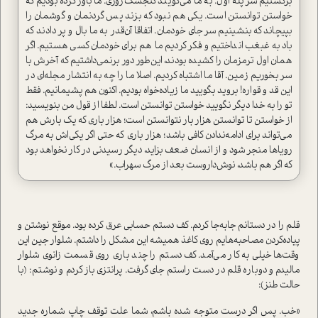
برگشتیم سر پله اول. به ما می‌گویند گنجشک‌روزی. ما باور کرده بودیم که
خواستن توانستن است. یکی هم نبود که بزند پس گردنمان و گوشمان را
بپیچاند که بنشینیم سر جای خودمان. اتفاقا آن‌قدر به ما بال و پر دادند که
باد به غبغب انداختیم و فکر کردیم ما هم برای خودمان کسی هستیم. اگر
همان اول ترمزمان را کشیده بودند، این‌طور دور برنمی‌داشتیم که آخرش با
سر بخوریم زمین. آقا ما اشتباه کردیم. اصلا ما را چه به انتشار مجله‌ای در
این قد و قواره! بروید بگویید ما زیاده‌خواه بودیم. اکنون هم پشیمانیم. فقط
تو را به خدا دیگر نگویید خواستن توانستن است. لطفا از قول من بنویسید:
از خواستن تا توانستن هزار بار نتوانستن است؛ هزار باری که یک بارش هم
می‌تواند برای ادامه‌ندادن کافی باشد؛ هزار باری که حتی اگر یکی‌اش به مرگ
رویاها منجر شود و از انسان ضعف بزاید، دیگر رسیدنی در کار نخواهد بود
که اگر هم باشد، نوش‌داروست بعد از مرگ سهراب.»
قلم را در دستانم جا‌به‌جا کردم. کف دستم حسابی عرق کرده بود. موقع نوشتن و
پیاده‌کردن مصاحبه‌هایم روی کاغذ همیشه این مشکل را داشتم. شلوار جین این
وقت‌ها خیلی به کار می‌آمد. کف دستم را چند باری روی قسمت زانوی شلوار
مالیدم و دوباره قلم در دست راستم جای گرفت. پرانتزی باز کردم و نوشتم: (با
حالت طنز):
«خب. پس اگر درست متوجه شده باشم، شما علت توقف چاپ شماره جدید