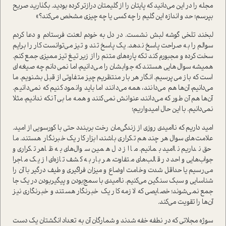
مجله را در این می‌دانید که پایتان را از گلیمتان درازتر کرده بودید. بگذارید صریح
بپرسم؛ حد و اندازه این گلیم را چه کسی یا چه چیزی مشخص می‌کند؟»
لبخند تلخی گوشه لبش نشست. در دل به خودم لعنت فرستادم و دعا کردم
سوالم را به صراحت پاسخ ندهد. یک پاسخ تند و تیز می‌توانست کار را برایم
سخت کرده و مجبورم کند تکه پاره‌های متنم را از زیر تیغ تیز ممیزی جمع کنم.
همیشه سوال‌هایی هستند که جوابشان را می‌دانیم، اما نمی‌دانم چه صیغه‌ای
است که باز می‌پرسیم. انگار هر بار منتظریم چیز متفاوتی از قبل بشنویم. ما
می‌دانیم، آن‌ها هم می‌دانند، همه می‌دانند اما باید وانمود کنیم که نمی‌دانیم.
آن‌ها هم آن طور که می‌دانند، عنوانش نمی‌کنند و همه ما بی آنکه ندانیم، مثلا
نمی‌دانیم. با این حال امیدواریم؛
امید داریم که ناامیدی روزی از زندگی‌مان رخت بربندد حتی با کورسویی از امید.
علامت‌های سوال هر چند هم تکراری باشند، ابزار کار یک خبرنگار هستند. ما
حق نداریم ناامید بمانیم. ما از دل همین سوال‌های به ظاهر تکراری و
جواب‌هایی واحد در قالب‌های متفاوت، هر بار به کشف تازه‌ای از یک ماجرا
می‌رسیم یا حداقل شدت وخامت اوضاع و میزان فراگیری و طیف درگیر با آن را
شناسایی و سبک سنگین می‌کنیم. ناامیدی با سمج‌بودن و پیگیر‌بودن در یک جا
جمع نمی‌شوند؛ خصایصی که لازمه کار یک خبرنگار هستند و خبرنگاری نیز
آن‌ها را تقویت می‌کند.
سوژه مجلاتی که در نطفه خفه شدند و شمارگان آن به تعداد انگشتان یک دست