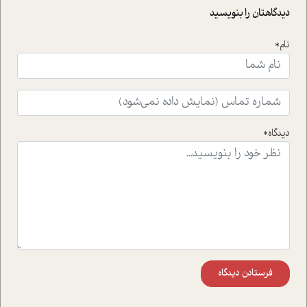
حمایت از محیط زیست و منابع طبیعی تبدیل گشته
دیدگاهتان را بنویسید
است.فصل روایت اجنبی ها در این شماره به دو موضوع
جذاب پرداخته است که عبارتند از جنبش آهستگی و نیز مقاله
نام*
ای که به زندگی شگفت انگیز جین گودال و تاثیرات کاوش های
ایشان در حوزه ی شامپانزه ها بر زندگی امروزی ما نگاهی
افکنده است.فصل اتاق 333 شما را پای صحبت یک تجربه ی
واقعی در ارتباط با اختلال شخصیت اسکزوئید و مشکلات و نیز
راهکارهای حل آن قرار می دهد که در اتاق درمان اتفاق افتاده
است.در فصل پایانی زیر ذره بین نیز همکاران ما تلاش کرده
دیدگاه*
اند تا در کنار مطالب سرگرمی و انگیزشی، شما را با بهترین و
موثرترین راهکارهای استفاده از هوش مصنوعی در حوزه های
مختلف کسب و کار آشنا کنند.
فرستادن دیدگاه