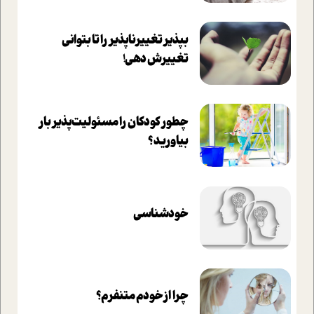
بپذير تغييرناپذير را تا بتواني
تغييرش دهي!‏
چطور کودکان را مسئولیت‌پذیر بار
بیاورید؟
خودشناسی
چرا از خودم متنفرم؟