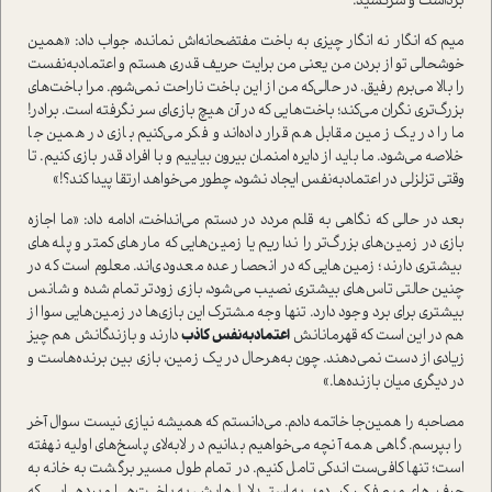
برداشت و سرکشید.
میم که انگار نه انگار چیزی به باخت مفتضحانه‌اش نمانده، جواب داد: «همین
خوشحالی تو از بردن من یعنی من برایت حریف قدری هستم و اعتماد‌به‌نفست
را بالا می‌برم رفیق. در حالی‌که من از این باخت ناراحت نمی‌شوم. مرا باخت‌های
بزرگ‌تری نگران می‌کند؛ باخت‌هایی که در آن هیچ بازی‌ای سر نگرفته است. برادر!
ما را در یک زمین مقابل هم قرار داده‌اند و فکر می‌کنیم بازی در همین جا
خلاصه می‌شود. ما باید از دایره امنمان بیرون بیاییم و با افراد قدر بازی کنیم. تا
وقتی تزلزلی در اعتماد‌به‌نفس ایجاد نشود، چطور می‌خواهد ارتقا پیدا کند؟!»
بعد در حالی که نگاهی به قلم مردد در دستم می‌انداخت، ادامه داد: «ما اجازه
بازی در زمین‌های بزرگ‌تر را نداریم یا زمین‌هایی که مارهای کمتر و پله‌های
بیشتری دارند؛ زمین‌هایی که در انحصار عده معدودی‌اند. معلوم است که در
چنین حالتی تاس‌های بیشتری نصیب می‌شود، بازی زودتر تمام شده و شانس
بیشتری برای برد وجود دارد. تنها وجه مشترک این بازی‌ها در زمین‌هایی سوا از
هم در این است که قهرمانانش
اعتماد‌به‌نفس کاذب
دارند و بازندگانش هم چیز
زیادی از دست نمی‌دهند. چون به‌هرحال در یک زمین، بازی بین برنده‌هاست و
در دیگری میان بازنده‌ها.»
مصاحبه را همین‌جا خاتمه دادم. می‌دانستم که همیشه نیازی نیست سوال آخر
را بپرسم. گاهی همه آنچه می‌خواهیم بدانیم در لابه‌لای پاسخ‌های اولیه نهفته
است؛ تنها کافی‌ست اندکی تامل کنیم. در تمام طول مسیر برگشت به خانه به