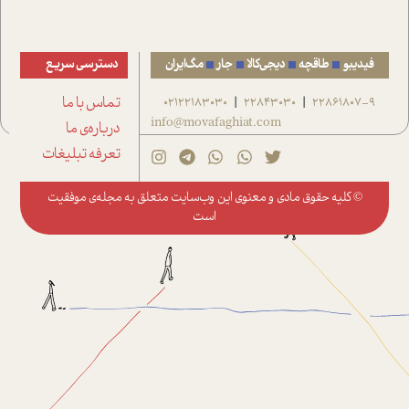
فیدیبو
طاقچه
دیجی‌کالا
جار
مگ‌ایران
دسترسی سریع
22861807-9
22843030
02122183030
تماس با ما
|
|
info@movafaghiat.com
درباره‌ی ما
تعرفه تبلیغات
© کلیه حقوق مادی و معنوی این وب‌سایت متعلق به
مجله‌ی موفقیت
است