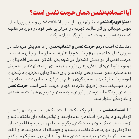
آیا اعتمادبه‌نفس همان حرمت نفس است؟
«
میترا فری‌نژاد فتحی
»، دکترای نوروساینس و اختلالات ذهنی و مربی بین‌المللی
هوش هیجانی، بر اثر سال‌ها تجربه در امر تراپی نظر خود در مورد دو مقوله
اعتمادبه‌نفس و حرمت نفس را این‌گونه بیان می‌کند:
«متاسفانه اغلب مردم
حرمت نفس و اعتمادبه‌نفس
را با هم یکی می‌دانند، در
صورتی که این‌ها دو موضوع جدا از هم با تعاریف متمایز اما مرتبط بهم هستند.
حرمت نفس از دو بخش تشکیل می‌شود؛ یکی داشتن احساس اطمینان در
برخورد با چالش‌های زندگی، یعنی
باور خود‌توانمندی (به‌معنای داشتن اطمینان
به عملکرد ذهن است؛ یعنی اینکه من باور کنم توانایی فکر‌کردن، درک‌کردن،
آموختن، انتخاب‌کردن و تصمیم‌گیری را دارم) و دیگری احساس داشتن صلاحیت
برای خوشبخت‌شدن از طریق احترام به خود یا حرمت نفس است.
حرمت نفس
بر شش پایه آگاهانه زیستن، پذیرش خود، مسئولیت‌پذیری، شهامت، هدفمندی
و یکپارچگی استوار است.
اما
اعتمادبه‌نفس
در واقع یک نگرش است؛ نگرشی در مورد مهارت‌ها و
توانایی‌های درونی من؛ اینکه من به مهارت‌ها و توانایی‌هایم باور داشته باشم و
از همه نظر زندگی خود را تحت کنترل بگیرم. می‌دانم و می‌توانم، قاطعیت، باور
به توانایی و مهارت‌ها، شناخت درست و واقع‌بینانه از محدودیت‌ها و نقاط
ضعف، تفکر مثبت در مورد خود، داشتن هدف و استراتژی برای انجام کارها و اقدام