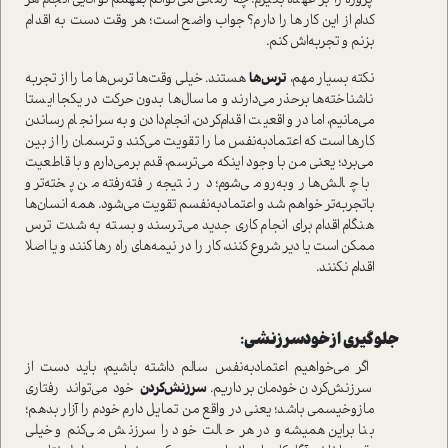
پروژه را بر عهده بگیرم! چه زمانی می‌توانم بفهمم توانایی انجام هر
کدام از این کارها را دارم؟ جواب واضح است؛ هر وقت دست به اقدام
بزنم و تجربه‌اش کنم.
نکته بسیار مهم،
ترس‌ها
هستند. خیلی وقت‌ها ترس‌ها ما را از تجربه
ناشناخته‌ها برحذر می‌دارند و ما سال‌ها بدون حرکت در یکجا ایستا
می‌مانیم، اما در واقعیت اقدام‌کردن، انجام‌دادن و به سرانجام‌رساندن
کارها است که اعتمادبه‌نفس ما را تقویت می‌کند و ترسمان را از بین
می‌برد؛ یعنی من با وجود اینکه می‌ترسم، قدم برمی‌دارم و با قاطعیت
با چالش‌ها روبه‌رو می‌شوم؛ در نتیجه رفته‌رفته من پخته‌تر و
با‌تجربه‌تر خواهم شد و اعتمادبه‌نفسم تقویت می‌شود. همه انسان‌ها
هنگام اقدام برای انجام کاری جدید می‌ترسند و بسته به شدت ترس
ممکن است یا دیر شروع کنند، کار را در نیمه‌های راه رها کنند و یا اصلا
اقدام نکنند.
جلوگیری از خود‌سرزنشی:
اگر می‌خواهیم اعتمادبه‌نفس سالم داشته باشیم، باید دست از
سرزنش‌کردن خودمان برداریم.
سرزنش‌کردن
خود می‌تواند رفتاری
مازوخیسمی باشد؛ یعنی در واقع من تمایل دارم خودم را آزار بدهم؛
بنابراین همیشه و در هر حالت خود را سرزنش می‌کنم و خیلی