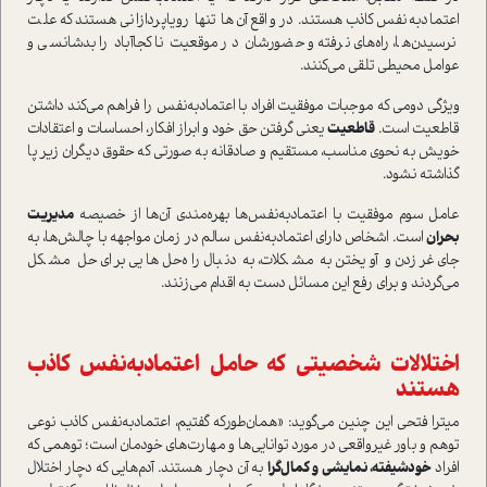
اعتمادبه‌نفس کاذب هستند. در واقع آن‌ها تنها رویا‌پردازانی هستند که علت
نرسیدن‌ها، راه‌های نرفته و حضورشان در موقعیت ناکجاآباد را بدشانسی و
عوامل محیطی تلقی می‌کنند.
ویژگی دومی که موجبات موفقیت افراد با اعتمادبه‌نفس را فراهم می‌کند داشتن
قاطعیت است.
قاطعیت
یعنی گرفتن حق خود و ابراز افکار، احساسات و اعتقادات
خویش به نحوى مناسب، مستقیم و صادقانه به صورتى که حقوق دیگران زیر پا
گذاشته نشود.
عامل سوم موفقیت با اعتمادبه‌نفس‌ها بهره‌مندی آن‌ها از خصیصه
مدیریت
بحران
است. اشخاص دارای اعتمادبه‌نفس سالم در زمان مواجهه با چالش‌ها، به
جای غر‌زدن و آویختن به مشکلات، به دنبال راه‌حل هایی برای حل مشکل
می‌گردند و برای رفع این مسائل دست به اقدام می‌زنند.
اختلالات شخصیتی که حامل اعتمادبه‌نفس کاذب
هستند
میترا فتحی این چنین می‌گوید: «همان‌طور‌که گفتیم، اعتمادبه‌نفس کاذب نوعی
توهم و باور غیر‌واقعی در مورد توانایی‌ها و مهارت‌های خودمان است؛ توهمی که
افراد
خود‌شیفته، نمایشی و کمال‌گرا
به آن دچار هستند. آدم‌هایی که دچار اختلال