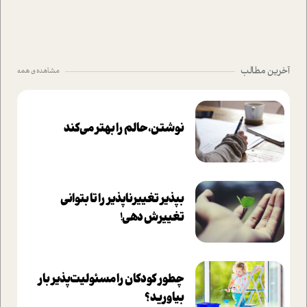
آخرین مطالب
مشاهده ی همه
نوشتن، حالم را بهتر می‌کند
بپذير تغييرناپذير را تا بتواني
تغييرش دهي!‏
چطور کودکان را مسئولیت‌پذیر بار
بیاورید؟