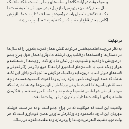
و صرف وقت در آرایشگاه‌ها و مطب‌های زیبایی نیست، بلکه مثلا یک
سال سختی‌کشیدن برای پس‌انداز پول نوعی مهربانی با خود است یا
یک «نه» گفتن با خیال راحت و آسوده یا مطالعه کتاب با هدف افزایش
آگاهی و حتی قطع ارتباط با کسی که دارد به شما آسیب می‌زند.
در نهایت
به نظر می‌رسد اعتمادبه‌نفس می‌تواند نقش همان قدرت جادویی را که سال‌ها
در داستان‌ها و افسانه‌ها در قالب پری، فرشته، جادوگر یا همان غول چراغ جادو
در موردش خواندیم و شنیدیم، در زندگی ما بازی کند. روایت‌ها از شاهنامه و
هزار و یک شب با داستان‌های اساطیری گرفته تا هری پاتر در ژانر تخیلی و
قصه‌های دیزنی لند با درون‌مایه رمانتیک در گوش ما نجوا‌کنان یادآور این نکته
شدند که همه قهرمان‌ها، خاص، ویژه، زیبا‌رو و با قدرت نامحدود هستند و چه
بسا نقش ناجی‌ها با قدرت ماورایی پررنگ‌تر از قهرمان‌ها بود. شاید رد اینکه
خود را قربانی شرایط می‌دانیم یا چشم به راه یک ناجی هستیم و افکارمان
فاصله زیادی با واقعیت‌ها دارند را بتوان در این روایت‌ها یافت.
واقعیت این است که موفقیت نه در چراغ جادو است و نه در دست فرشته
مهربان. این قدرت نامحدود و باور‌نکردنی ماورایی همان خودباوری است که هر
وقت مهیا باشیم، ظاهر می‌شود، ما را برمی‌دارد و به مقصد دلخواه می‌رساند.