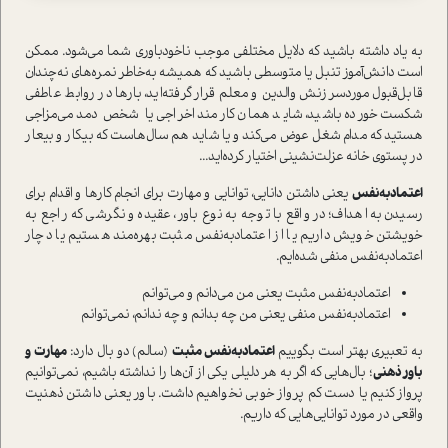
به یاد داشته باشید که دلایل مختلفی موجب ناخودباوری شما می‌شود. ممکن
است دانش‌آموز تنبل یا متوسطی باشید که همیشه به‌خاطر نمره‌های نه‌چندان
قابل‌قبول مورد‌سرزنش والدین و معلم قرار گرفته‌اید، بارها در روابط عاطفی
شکست خورده باشید، شاید همان کارمند اخراجی یا شخص دمدمی‌مزاجی
هستید که مدام شغل عوض می‌کند و یا شاید هم سال‌هاست که بیکار و بیعار
در پستوی خانه عزلت‌نشینی اختیار کرده‌‌اید...
اعتمادبه‌نفس
یعنی داشتن دانایی، توانایی و مهارت برای انجام کارها و اقدام برای
رسیدن به اهداف؛ در واقع با توجه به نوع باور، عقیده و نگرشی که راجع به
خویشتن خویش داریم یا از اعتمادبه‌نفس مثبت بهره‌مند هستیم یا دچار
اعتمادبه‌نفس منفی شده‌ایم.
اعتمادبه‌نفس مثبت یعنی من می‌دانم و می‌توانم
اعتمادبه‌نفس منفی یعنی من چه بدانم و چه ندانم، نمی‌توانم
به تعبیری بهتر است بگوییم
اعتمادبه‌نفس مثبت
(سالم) دو بال دارد:
مهارت و
باور ذهنی
؛ بال‌هایی که اگر به هر دلیلی یکی از آن‌ها را نداشته باشیم، نمی‌توانیم
پرواز کنیم یا دست کم پرواز خوبی نخواهیم داشت. باور یعنی داشتن ذهنیت
واقعی در مورد توانایی‌هایی که داریم.