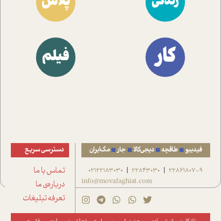
پلاس
زندگی
کار
فیلم
فیدیبو
طاقچه
دیجی‌کالا
جار
مگ‌ایران
دسترسی سریع
22861807-9
22843030
02122183030
تماس با ما
|
|
info@movafaghiat.com
درباره‌ی ما
تعرفه تبلیغات