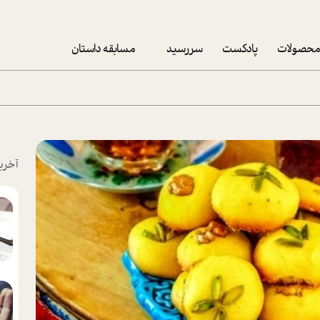
حصولات
پادکست
سررسید
مسابقه داستان
سررسید 1403
سفارش شرکتی سررسید 1403
پکيج نوروزي موفقيت
آخری
تقویم رومیزی
تقویم دیواری