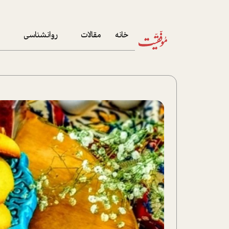
خانه
مقالات
روانشناسی
م
آخرین مقالات
تست روان‌شناسی
مهمان خانه
کوکولوژی
پرونده ویژه
زندگی
نوجوان
کار
پلاس