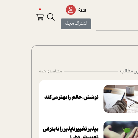
0
ورود
اشتراک مجله
ن مطالب
مشاهده ی همه
نوشتن، حالم را بهتر می‌کند
بپذير تغييرناپذير را تا بتواني
تغييرش دهي!‏