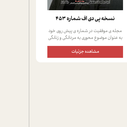
نسخه پي دي اف شماره 453
مجله ی موفقیت در شماره ی پیش روی خود
به عنوان موضوع محوری به مردانگی و زنانگی
سمی پرداخته است؛ علاوه بر این که؛ گفت و
گویی اختصاصی داشته ایم با فردین علیخواه،
مشاهده جزئیات
جامعه شناس در بخش های مختلف تلاش
کرده ایم از دریچه های گوناگون به این موضوع
مهم بپردازیم.فصل ایستگاه؛ شما را با دیدگاه
های روانشناسان و کارشناسان پیرامون
موضوع مردانگی و زنانگی سمی و نیز چالش
های پیرامون آن آشنا می کند.در بخش دو
فنجان داغ به سراغ افرادی رفته ایم که
موفقیت را در عمل به اثبات رسانده اند؛ سید
حمیدرضا محتشمی که بیست و پنجمین
سال فعالیت حرفه ای خود را در حوزه ی
کوچینگ، توسعه ی فردی و رهبری پشت سر