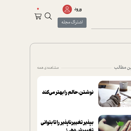
0
ورود
اشتراک مجله
ن مطالب
مشاهده ی همه
نوشتن، حالم را بهتر می‌کند
بپذير تغييرناپذير را تا بتواني
تغييرش دهي!‏