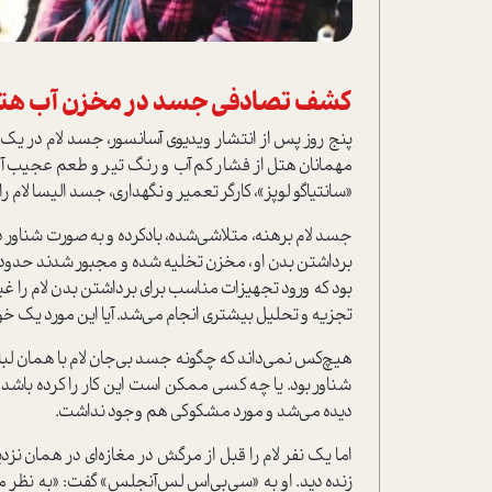
کشف تصادفی جسد در مخزن آب ه
پنج روز پس از انتشار ویدیوی آسانسور، جسد لام در 
مهمانان هتل از فشار کم آب و رنگ تیر و طعم عجیب آ
«سانتیاگو لوپز»، کارگر تعمیر و نگهداری، جسد الیسا لام را
جسد لام برهنه، متلاشی‌شده، باد‌کرده و به صورت شناور د
برداشتن بدن او، مخزن تخلیه شده و مجبور شدند حدود د
بود که ورود تجهیزات مناسب برای برداشتن بدن لام را 
تجزیه و تحلیل بیشتری انجام می‌شد. آیا این مورد یک خ
هیچ‌کس نمی‌داند که چگونه جسد بی‌جان لام با همان لب
شناور بود. یا چه کسی ممکن است این کار را کرده باشد
دیده می‌شد و مورد مشکوکی هم وجود نداشت.
اما یک نفر لام را قبل از مرگش در مغازه‌ای در همان نزد
زنده دید. او به «سی‌بی‌اس لس‌آنجلس» گفت: «به نظر می