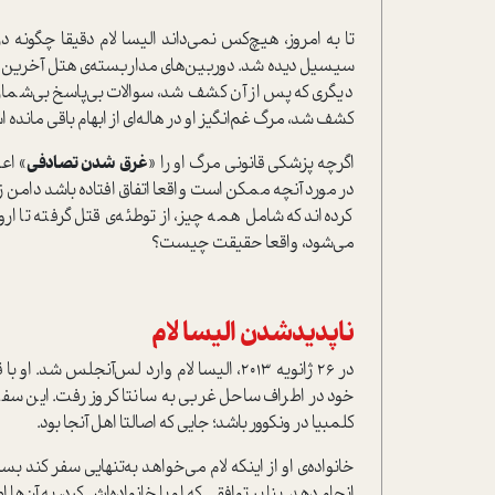
سیسیل دیده شد. دوربین‌های مداربسته‌ی هتل آخرین لحظ
دیگری که پس از آن کشف شد، سوالات بی‌پاسخ بی‌شماری
کشف شد، مرگ غم‌انگیز او در هاله‌ای از ابهام باقی مانده 
اگرچه پزشکی قانونی مرگ او را «
غرق شدن تصادفی
» اع
در مورد آنچه ممکن است واقعا اتفاق افتاده باشد دامن زده 
کرده‌اند که شامل همه چیز، از توطئه‌ی قتل گرفته تا ا
می‌شود، واقعا حقیقت چیست؟
ناپدید‌شدن الیسا لام
در 26 ژانویه 2013، الیسا لام وارد لس‌آنجلس
خود در اطراف ساحل غربی به سانتا کروز رفت. این سفر
کلمبیا در ونکوور باشد؛ جایی که اصالتا اهل آنجا بود.
خانواده‌ی او از اینکه لام می‌خواهد به‌تنهایی سفر کند بس
انجام دهد. بنا بر توافقی که او با خانواده‌اش کرد، به آن‌