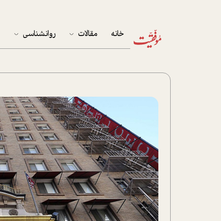
خانه
مقالات
روانشناسی
م
آخرین مقالات
تست روان‌شناسی
مهمان خانه
کوکولوژی
پرونده ویژه
زندگی
نوجوان
کار
پلاس