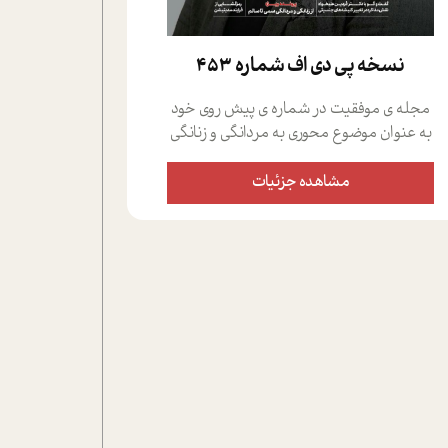
نسخه پي دي اف شماره 453
مجله ی موفقیت در شماره ی پیش روی خود
به عنوان موضوع محوری به مردانگی و زنانگی
سمی پرداخته است؛ علاوه بر این که؛ گفت و
گویی اختصاصی داشته ایم با فردین علیخواه،
مشاهده جزئیات
جامعه شناس در بخش های مختلف تلاش
کرده ایم از دریچه های گوناگون به این موضوع
مهم بپردازیم.فصل ایستگاه؛ شما را با دیدگاه
های روانشناسان و کارشناسان پیرامون
موضوع مردانگی و زنانگی سمی و نیز چالش
های پیرامون آن آشنا می کند.در بخش دو
فنجان داغ به سراغ افرادی رفته ایم که
موفقیت را در عمل به اثبات رسانده اند؛ سید
حمیدرضا محتشمی که بیست و پنجمین
سال فعالیت حرفه ای خود را در حوزه ی
کوچینگ، توسعه ی فردی و رهبری پشت سر