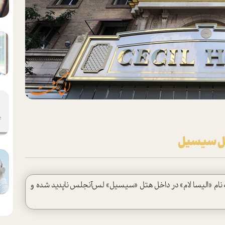
هتل سیسیل
 دانشجوی 21 ساله‌ی کانادایی به نام «الیسا لام» در داخل هتل «سیسیل» لس‌آنجلس ناپدید شده و