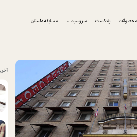
حصولات
پادکست
سررسید
مسابقه داستان
سررسید 1403
سفارش شرکتی سررسید 1403
پکيج نوروزي موفقيت
آخری
تقویم رومیزی
تقویم دیواری