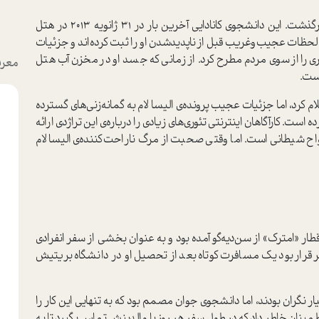
تا به امروز، هیچ‌کس نمی‌داند الیسا لام دقیقا چگونه درگذشت. این دانشجوی کانادایی آخرین بار در 31 ژانویه 2013 در هتل
ات عجیب‌و‌غریب قبل از ناپدید‌شدن او را ثبت کرده‌اند و جزئیات
 را از سوی مردم مطرح کرد. از زمانی که جسد او در مخزن آب هتل
معرف
است.
لام کرد، اما جزئیات عجیب پرونده‌ی الیسا لام به گمانه‌زنی‌های گسترده
است. کارآگاهان اینترنتی تئوری‌های زیادی را درباره‌ی این تراژدی ارائه
رواح شیطانی است. اما وقتی صحبت از مرگ ناراحت‌کننده‌ی الیسا لام
 شد. او با قطار «امترک» از سن‌دیه‌گو آمده بود و به عنوان بخشی از سفر انفرادی
 قرار بود یک مسافرت کوتاه بعد از تحصیل او در دانشگاه بریتیش
یار نگران بودند، اما دانشجوی جوان مصمم بود که به تنهایی این کار را
ها اطمینان خاطر داد که در طول سفر هر روز با والدینش تماس بگیرد تا به