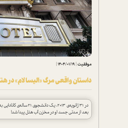
تحلیل فیلم
شیوانا
داستان
موفقیت
|
1404/01/19
|
داستان واقعی مرگ «الیسا لام» در 
در 31 ژانویه‌ی 2013، یک
بعد از مدتی جسد او در مخزن آب هتل پیدا شد!