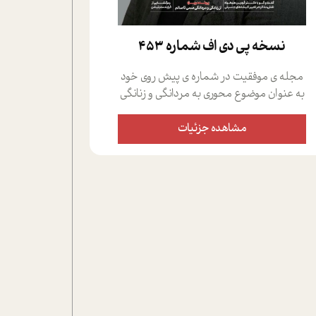
نسخه پي دي اف شماره 453
مجله ی موفقیت در شماره ی پیش روی خود
به عنوان موضوع محوری به مردانگی و زنانگی
سمی پرداخته است؛ علاوه بر این که؛ گفت و
گویی اختصاصی داشته ایم با فردین علیخواه،
مشاهده جزئیات
جامعه شناس در بخش های مختلف تلاش
کرده ایم از دریچه های گوناگون به این موضوع
مهم بپردازیم.فصل ایستگاه؛ شما را با دیدگاه
های روانشناسان و کارشناسان پیرامون
موضوع مردانگی و زنانگی سمی و نیز چالش
های پیرامون آن آشنا می کند.در بخش دو
فنجان داغ به سراغ افرادی رفته ایم که
موفقیت را در عمل به اثبات رسانده اند؛ سید
حمیدرضا محتشمی که بیست و پنجمین
سال فعالیت حرفه ای خود را در حوزه ی
کوچینگ، توسعه ی فردی و رهبری پشت سر