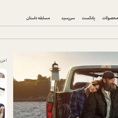
حصولات
پادکست
سررسید
مسابقه داستان
سررسید 1403
سفارش شرکتی سررسید 1403
پکيج نوروزي موفقيت
آخری
تقویم رومیزی
تقویم دیواری