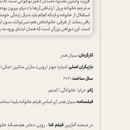
فرزند والدین ناشنوا، داستان دختر نوجوانی است که تنه
مترجم خانواده و پل ارتباطی آن‌ها با دنیای بیرون بود
استقلال از خانواده و اینکه کم‌کم باید دنبال زندگی خود
باقی بماند، از طرفی، خانواده‌اش هم نمی‌توانند بدون ا
است. این دوراهی بزرگی است که همان ابتدای ورود به 
کارگردان:
سیان هدر
بازیگران اصلی:
امیلیا جونز (روبی)، مارلی متلین (جکی/ ما
سال ساخت:
2021
ژانر:
درام/ خانوادگی/ کمدی
فیلمنامه:
سیان هدر (بر اساس فیلم خانواده بلیه/ ساخت 2014 فرانس
در صحنه آغازین
فیلم کدا
، روبی، دختر هفده‌ساله خان