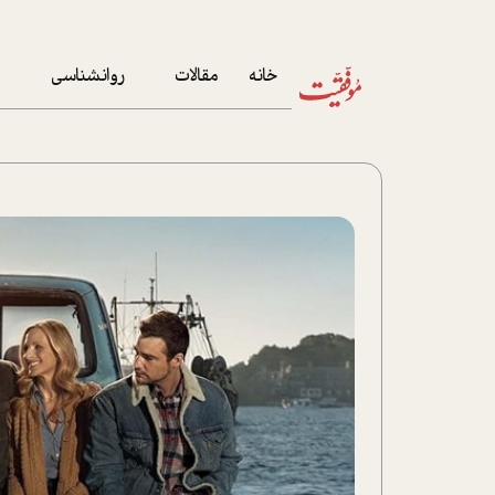
خانه
مقالات
روانشناسی
م
آخرین مقالات
تست روان‌شناسی
مهمان خانه
کوکولوژی
پرونده ویژه
زندگی
نوجوان
کار
پلاس