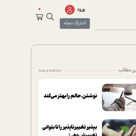
0
ورود
اشتراک مجله
ن مطالب
مشاهده ی همه
نوشتن، حالم را بهتر می‌کند
بپذير تغييرناپذير را تا بتواني
تغييرش دهي!‏