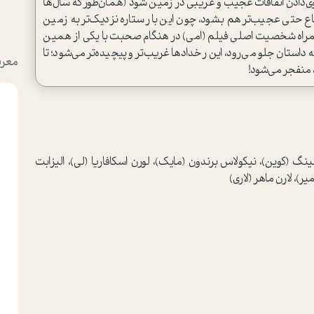
وی‌دادن اتفاقات عجیب و غریبی در زمین شود (همان‌طور که سال‌ها
اوضاع حتی عجیب‌تر هم بشود، چون این بار ستاره نزدیک‌تر به زمین
اه شخصیت اصلی فیلم (امی) در هنگام صحبت با یکی از همین
داستان جلو می‌رود، این رخدادها غریب‌تر و پیچیده‌تر می‌شود؛ تا
معرف
د منفجر می‌شود!
ینگ (کوین)، نیکولاس برندون (مایک)، لورن اسکافاریا (لی)، الیزابت
)، لارن ماهر (لاری)