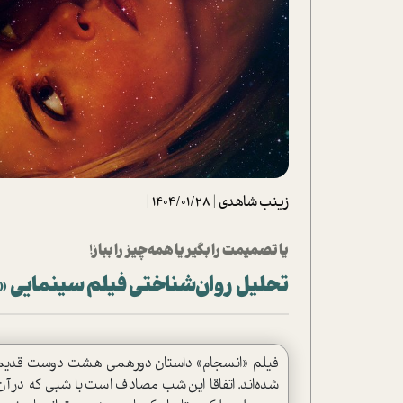
تحلیل فیلم
شیوانا
داستان
زینب شاهدی
|
1404/01/28
|
یا تصمیمت را بگیر یا همه چیز را بباز!
تحلیل روان‌شناختی فیلم سینمایی «
فیلم «انسجام» داستان دورهمی هشت دوست قدیمی را
شده‌اند. اتفاقا این شب مصادف است با شبی که در آن ی