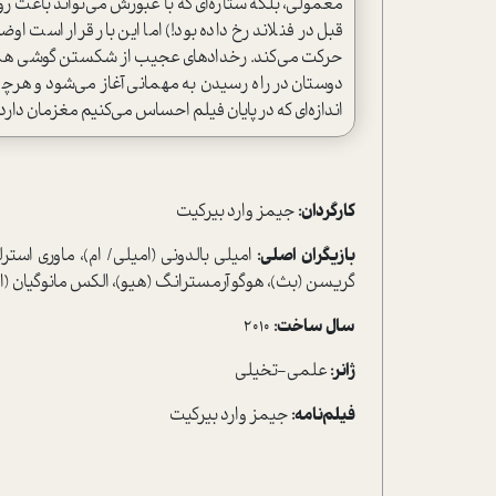
معمولی، بلکه ستاره‌ای که با عبورش می‌تواند باعث ر
قبل در فنلاند رخ داده بود!) اما این بار قرار است 
حرکت می‌کند. رخدادهای عجیب از شکستن گوشی همر
دوستان در راه رسیدن به مهمانی آغاز می‌شود و هرچه 
اندازه‌ای که در پایان فیلم احساس می‌کنیم مغزمان دار
کارگردان:
جیمز وارد بیرکیت
بازیگران اصلی:
امیلی بالدونی (امیلی/ ام)، ماوری استرل
گریسن (بث)، هوگو آرمسترانگ (هیو)، الکس مانوگیان (امیر
سال ساخت:
2010
ژانر:
علمی-تخیلی
فیلم‌نامه:
جیمز وارد بیرکیت