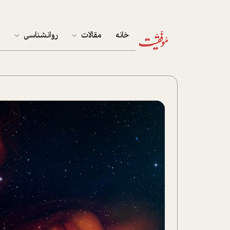
خانه
مقالات
روانشناسی
م
آخرین مقالات
تست روان‌شناسی
مهمان خانه
کوکولوژی
پرونده ویژه
زندگی
نوجوان
کار
پلاس