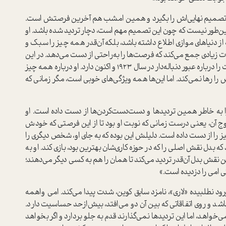
ن تصمیم نهایی‌اش را بگیرد و همین امشب هم آخرین فرصتش است.
ین‌طور نیست که چون این تصمیم مهم است، دچار تردید شده باشد. او
از دنیاهای موازی اطلاع داشته باشد، بلکه آن‌قدر همه چیز را سبک و
زیادی جمع می‌کند که فرصت‌ها را به‌راحتی از دست می‌دهد. در این
جمع هشت نفره، او تنها کسی است که بیشترین اطلاعات را درباره عبور دنباله‌دار در سال 1923 و اکنون دارد. او درباره همه چیز
را رها نمی‌کند. اما این‌ها همه ویژگی‌های خوبی است، مگر زمانی که
 به خاطر همین تردیدها و دست‌دست‌کردن‌ها از دست داده است. او
ج آن، یعنی درست زمانی که نوبت او بود تا از این فرصتی که خودش
را از دست داده است. دلیلش این بوده که به جای او، شخص دیگری را
ه بدل نقش اصلی را که در حوزه کاری‌شان بهترین بود، بازی کند. او به
 نقش بدل آن‌قدر تردید می‌کند تا همان را هم به کسی دیگر می‌دهند؛
ی امی را دزدیده است.»
رود نطلبیده «لاری»، نامزد سابق کوین، شدت پیدا می‌کند. امی واهمه
اشد و روی اتفاقاتی که بین آن دو می‌افتد، بیش‌از‌حد حساسیت دارد.
واهد، اما این تردیدها نمی‌گذارند قدم به جلو بردارد و اگر بخواهد