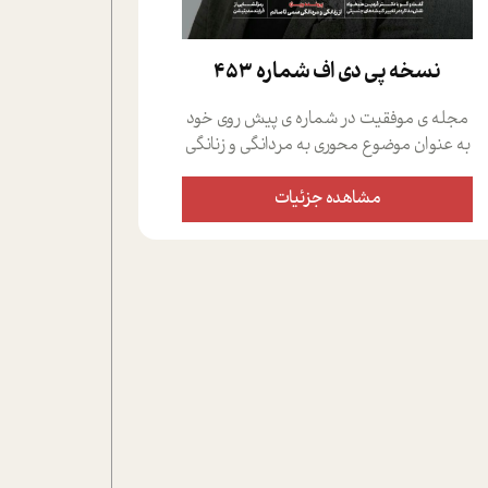
نسخه پي دي اف شماره 453
مجله ی موفقیت در شماره ی پیش روی خود
به عنوان موضوع محوری به مردانگی و زنانگی
سمی پرداخته است؛ علاوه بر این که؛ گفت و
گویی اختصاصی داشته ایم با فردین علیخواه،
مشاهده جزئیات
جامعه شناس در بخش های مختلف تلاش
کرده ایم از دریچه های گوناگون به این موضوع
مهم بپردازیم.فصل ایستگاه؛ شما را با دیدگاه
های روانشناسان و کارشناسان پیرامون
موضوع مردانگی و زنانگی سمی و نیز چالش
های پیرامون آن آشنا می کند.در بخش دو
فنجان داغ به سراغ افرادی رفته ایم که
موفقیت را در عمل به اثبات رسانده اند؛ سید
حمیدرضا محتشمی که بیست و پنجمین
سال فعالیت حرفه ای خود را در حوزه ی
کوچینگ، توسعه ی فردی و رهبری پشت سر