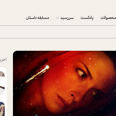
حصولات
پادکست
سررسید
مسابقه داستان
سررسید 1403
سفارش شرکتی سررسید 1403
پکيج نوروزي موفقيت
آخری
تقویم رومیزی
تقویم دیواری