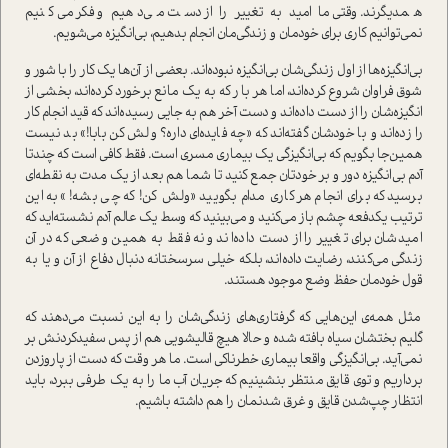
همدیگرند. وقتی ما امید به تغییر را از دست می‌دهیم و فکر می‌کنیم
نمی‌توانیم کاری برای خودمان و زندگی‌مان انجام بدهیم، بی‌انگیزه می‌شویم.
بی‌انگیزه‌ها از اول زندگی‌شان بی‌انگیزه نبوده‌اند. بعضی از آن‌ها یک کار را با شور و
شوق فراوان شروع کرده‌اند، اما هر بار که به یک مانع برخورد کرده‌اند، بخشی از
انگیزه‌شان را از دست داده‌اند و دست آخر هم به جایی رسیده‌اند که قید انجام کار
را زده‌اند و با خودشان گفته‌اند که «چه فایده‌ای داره؟ ولش کن بابا!» بد نیست
همین‌جا بگویم که بی‌انگیزگی یک بیماری مسری است. فقط کافی است که چندتا
آدم بی‌انگیزه دور و بر خودتان جمع کنید تا شما هم بعد از یک مدت به نقطه‌ای
برسید که برای انجام هر کاری مدام بگویید «ولش کن! که چی بشه!» به این
ترتیب یکدفعه چشم باز می‌کنید و می‌بینید که وسط یک عالم آدم نشسته‌اید که
امیدشان برای تغییر را از دست داده‌اند و نه فقط به همین وضعی که در آن
زندگی می‌کنند، رضایت داده‌اند، بلکه خیلی سرسختانه دنبال دفاع از آن و یا به
قول خودمان حفظ وضع موجود هستند.
مثل همه‌ی این‌هایی که گرفتاری‌های زندگی‌شان را به این نسبت می‌دهند که
گلیم بختشان سیاه بافته شده و حالا هیچ قالیشویی هم از پس سفید‌کردنش بر
نمی‌آید. بی‌انگیزگی واقعا بیماری خطرناکی است. ما هر وقت که دست از پارو‌زدن
برداریم و توی قایق منتظر بنشینیم که جریان آب ما را به یک طرفی ببرد، باید
انتظار چپ‌شدن قایق و غرق شدنمان را هم داشته باشیم.