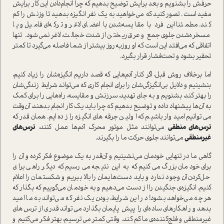
حرفش را بشنویم و بعد برایش توضیح بدهیم که چرا انجام‌دادن این کار برایش
مفید است. تصور کنید که می‌خواهید به یک نفر انگیزه بدهید تا وزنش را کم
کند. مطمئنا این فرد با مقایسه‌شدن با اعضای لاغر و ترکه‌ای فامیل و یا
مسخره‌شدن جلوی جمع و عرق‌ریختن از شدت خجالت، لاغر نمی‌شود. تنها
اتفاقی که می‌افتد این است که او روزبه‌روز بیشتر از شما فاصله می‌گیرد تا کمتر
تحقیر بشود و تحت‌فشار قرار بگیرد.
اما برخلاف روش قبل، اگر کنار آدم‌هایی که قصد داریم انگیزه‌شان را زیاد کنیم،
بنشینیم و دلايل بی‌انگیزگی‌شان را برای انجام کاری که می‌تواند شرایط زندگی‌شان
را بهتر کند، بشنویم و به جای تهدید، سرزنش و مقایسه، راه‌هایی را برای کمک
به آن‌ها پیشنهاد داده و توضیح بدهیم که چرا باید یک کار انجام بدهند، آن‌وقت
می‌توانیم امیدوار باشیم که اولین جرقه‌های انگیزه را زده‌ایم. همان‌قدر که
ترس‌های منطقی
می‌توانند مثل موتور محرک آدم‌ها عمل کنند،
ترس‌های
غیرمنطقی
می‌توانند جلوی حرکت ما را بگیرند.
گاهی ما در تنهایی خودمان می‌نشینیم و آن‌قدر به یک موضوع فکر کرده و آن را
برای خودمان بزرگ می‌کنیم که به این نتیجه می‌رسیم که دیگر راهی برای
حل‌کردن آن وجود ندارد و باید دست‌هایمان را بالا ببریم و شکستمان را اعلام
کنیم. انگیزه‌ی جنگیدن را از دست می‌دهیم و به خودمان می‌گوییم که بگذار که
هر چه می‌خواهد بشود! در این شرایط، بودن یک نفر که می‌‌تواند به ما امید
بدهد و راهکارهای ساده‌ای را پیش‌ پایمان بگذارد می‌تواند قدری از ترس‌های
غیرمنطقی و فلج‌کننده‌ی ما کم کند. وقتی کمتر می‌ترسیم، بهتر فکر می‌کنیم و