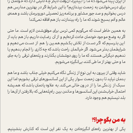
از ایران پیدا می‌شود که ما را بپذیرد، آن‌وقت دیگر چه دلیلی دارد که خودمان را
برای درس‌خواندن به زحمت بیندازیم؟ با این شرایط اگر در بهترین مدارس هم
درس بخوانیم و صد جور مشاور و برنامه‌ریز تحصیلی دور‌و‌برمان باشد و همه‌ی
عالم و آدم بسیج شوند که ما را راه بیندازند، باز هم افاقه نمی‌کند!
به همین خاطر است که می‌گویم کمی ترس برای موفق‌شدن لازم است. ما حتی
اگر به وضع موجود خودمان عادت کرده‌ایم و از آن رضایت داریم، باز هم باید از
این بترسیم که اگر دست از تلاش بکشیم همین را هم از دست می‌دهیم و
شرایطمان بدتر می‌شود. اگر خیالمان راحت باشد که چه کاری را انجام بدهیم یا
ندهیم، دیگرانی هستند که ما را روی دوششان بگذارند و پله‌هاي ترقی را به جای
ما و حتی بهتر از ما طی ‌کنند، بی‌انگیزه می‌شویم.
شاید وقتی از بیرون به این نوع از زندگی نگاه می‌کنیم خیلی جذاب باشد و ما هم
بدمان نیاید تا بدون زحمت سوار یکی از این آسانسورهای ترقی بشویم؛ اما این
سبک از زندگی ما را از درون خالی می‌کند. به علاوه یادمان باشد که همیشه
احتمال خراب‌شدن این آسانسورها و ماندن بین راه‌پله‌هایی که بالارفتن از آن‌ها را
بلد نیستیم هم وجود دارد.
به من بگو چرا؟!
یکی از بهترین راه‌های انگیزه‌دادن به یک نفر این است که کنارش بنشینیم،