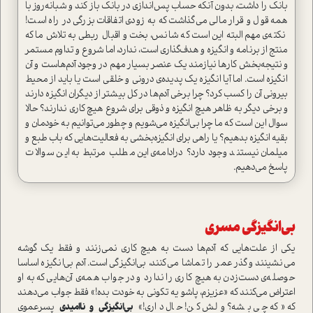
بانک را داشت، بدون آنکه حساب پس‌اندازی در بانک باز کند و شبانه‌روز با
همه قول و قرار مالی می‌گذاشت که به زودی اتفاقات بزرگی در راه است!
نکته‌ی مهم البته این است که شانس، بخت و اقبال ربطی به تلاش ما که
منتج از برنامه و انگیزه و هدف‌گذاری است، ندارد، اما شروع و تداوم مستمر
و نتیجه‌بخش کارها نیازمند یک عنصر بسیار مهم در وجود آدم‌هاست و آن
انگیزه است. اما آیا انگیزه یک پدیده‌ی درونی و خلقی است یا باید از محیط
بیرونی آن را کسب کرد؟ چرا برخی آدم‌ها در کل بیشتر از دیگران انگیزه دارند
و برخی دیگر به ظاهر هیچ انگیزه و ذوقی برای شروع هیچ کاری ندارند؟ حالا
سوال این است که ما چرا بی‌انگیزه‌ می‌شویم و چطور می‌توانیم به خودمان و
بقیه انگیزه بدهیم؟ یا راهی برای انگیزه‌بخشی به فعالیت‌هایی که باب طبع و
میلمان نیستند وجود دارد؟ درادامه‌ی این مطلب مرتبط به این سوالات
پاسخ می‌دهیم.
بی‌انگیزگی مسری
یکی از علت‌هایی که آدم‌ها دست به هیچ کاري نمی‌زنند و فقط یک گوشه
می‌نشینند و گذر عمر را تماشا می‌کنند، بی‌انگیزگی است. آدم بی‌انگیزه اساسا
حوصله‌ی دست‌زدن به هیچ کاری را ندارد و در جواب همه‌ی آن‌هایی که به او
اعتراض می‌کنند که «عزیزم، پاشو یه تکونی به خودت بده!» فقط جواب می‌دهند
که «که چی بشه؟ ولش کن! حال داری!»
بی‌انگیزگی و ناامیدی
پسرعموی