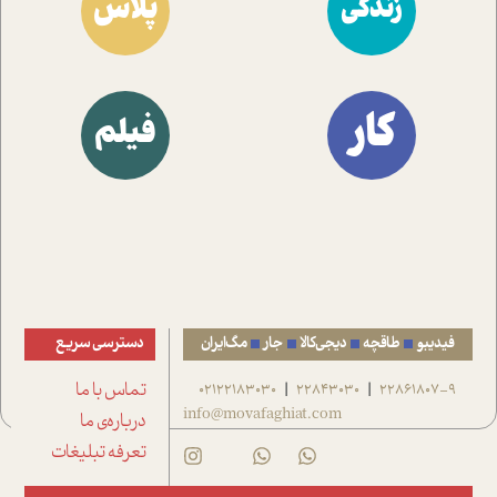
پلاس
زندگی
کار
فیلم
فیدیبو
طاقچه
دیجی‌کالا
جار
مگ‌ایران
دسترسی سریع
22861807-9
22843030
02122183030
تماس با ما
|
|
info@movafaghiat.com
درباره‌ی ما
تعرفه تبلیغات