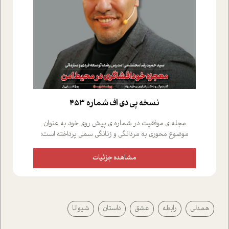
نسخه پي دي اف شماره 453
مجله ی موفقیت در شماره ی پیش روی خود به عنوان
موضوع محوری به مردانگی و زنانگی سمی پرداخته است؛
علاوه بر این که؛ گفت و گویی اختصاصی داشته ایم با فردین
علیخواه، جامعه شناس در بخش های مختلف تلاش کرده ایم
مشاهده جزئیات
از دریچه های گوناگون به این موضوع مهم بپردازیم.فصل
ایستگاه؛ شما را با دیدگاه های روانشناسان و کارشناسان
پیرامون موضوع مردانگی و زنانگی سمی و نیز چالش های
پیرامون آن آشنا می کند.در بخش دو فنجان داغ به سراغ افرادی
همدلی
رابطه
عشق
داستان
شیوانا
رفته ایم که موفقیت را در عمل به اثبات رسانده اند؛ سید
حمیدرضا محتشمی که بیست و پنجمین سال فعالیت حرفه