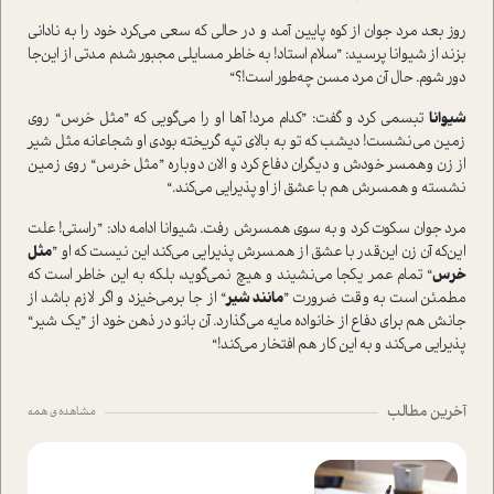
روز بعد مرد جوان از کوه پايین آمد و در حالی که سعی می‌کرد خود را به نادانی
بزند از شیوانا پرسید: ”سلام استاد! به خاطر مسايلی مجبور شدم مدتی از این‌جا
دور شوم. حال آن مرد مسن چه‌طور است!؟“
شیوانا
تبسمی کرد و گفت: ”کدام مرد! آها او را می‌گویی که ”مثل خرس“ روی
زمین می‌نشست! دیشب که تو به بالای تپه گریخته بودی او شجاعانه مثل شیر
از زن وهمسر خودش و دیگران دفاع کرد و الان دوباره ”مثل خرس“ روی زمین
نشسته و همسرش هم با عشق از او پذیرایی می‌کند.“
مرد جوان سکوت کرد و به سوی همسرش رفت. شیوانا ادامه داد: ”راستی! علت
این‌که آن زن این‌قدر با عشق از همسرش پذیرایی می‌کند این نیست که او ”
مثل
خرس
“ تمام عمر یکجا می‌نشیند و هیچ نمی‌گوید، بلکه به این خاطر است که
مطمئن است به وقت ضرورت ”
مانند شیر
“ از جا برمی‌خیزد و اگر لازم باشد از
جانش هم برای دفاع از خانواده مایه می‌گذارد. آن بانو در ذهن خود از ”یک شیر“
پذیرایی می‌کند و به این کار هم افتخار می‌کند!“
آخرین مطالب
مشاهده ی همه