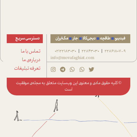
فیدیبو
طاقچه
دیجی‌کالا
جار
مگ‌ایران
دسترسی سریع
22861807-9
22843030
02122183030
تماس با ما
|
|
info@movafaghiat.com
درباره‌ی ما
تعرفه تبلیغات
© کلیه حقوق مادی و معنوی این وب‌سایت متعلق به
مجله‌ی موفقیت
است