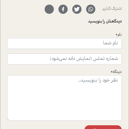
ای خود را در حوزه ی کوچینگ، توسعه ی فردی و رهبری پشت
سر نهاده است و نیز کرامت عزیز زاده؛ سفیر صلح و دوستی که
اشتراک گذاری
با رکاب زدن در بیش از هفتاد کشور و کاشتن درخت، به نماد
حمایت از محیط زیست و منابع طبیعی تبدیل گشته
دیدگاهتان را بنویسید
است.فصل روایت اجنبی ها در این شماره به دو موضوع
جذاب پرداخته است که عبارتند از جنبش آهستگی و نیز مقاله
نام*
ای که به زندگی شگفت انگیز جین گودال و تاثیرات کاوش های
ایشان در حوزه ی شامپانزه ها بر زندگی امروزی ما نگاهی
افکنده است.فصل اتاق 333 شما را پای صحبت یک تجربه ی
واقعی در ارتباط با اختلال شخصیت اسکزوئید و مشکلات و نیز
راهکارهای حل آن قرار می دهد که در اتاق درمان اتفاق افتاده
است.در فصل پایانی زیر ذره بین نیز همکاران ما تلاش کرده
دیدگاه*
اند تا در کنار مطالب سرگرمی و انگیزشی، شما را با بهترین و
موثرترین راهکارهای استفاده از هوش مصنوعی در حوزه های
مختلف کسب و کار آشنا کنند.