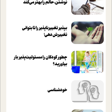
نوشتن، حالم را بهتر می‌کند
بپذير تغييرناپذير را تا بتواني
تغييرش دهي!‏
چطور کودکان را مسئولیت‌پذیر بار
بیاورید؟
خودشناسی