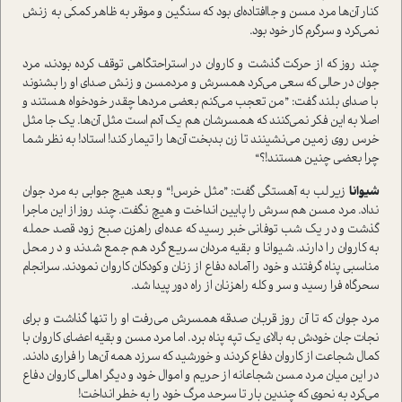
کنار آن‌ها مرد مسن و جاافتاده‌ای بود که سنگین و موقر به ظاهر کمکی به زنش
نمی‌کرد و سرگرم کار خود بود.
چند روز که از حرکت گذشت و کاروان در استراحتگاهی توقف کرده بودند، مرد
جوان در حالی که سعی می‌کرد همسرش و مردمسن و زنش صدای او را بشنوند
با صدای بلند گفت: ”من تعجب می‌کنم بعضی مردها چقدر خودخواه هستند و
اصلا به این فکر نمی‌کنند که همسرشان هم یک آدم است مثل آن‌ها. یک جا مثل
خرس روی زمین می‌نشینند تا زن بدبخت آن‌ها را تیمار کند! استاد! به نظر شما
چرا بعضی چنین هستند!؟“
شیوانا
زیر لب به آهستگی گفت: ”مثل خرس!“ و بعد هیچ جوابی به مرد جوان
نداد. مرد مسن هم سرش را پايین انداخت و هیچ نگفت. چند روز از این ماجرا
گذشت و در یک شب توفانی خبر رسید که عده‌ای راهزن صبح زود قصد حمله
به کاروان را دارند. شیوانا و بقیه مردان سریع گرد هم جمع شدند و در محل
مناسبی پناه گرفتند و خود را آماده دفاع از زنان و کودکان کاروان نمودند. سرانجام
سحرگاه فرا رسید و سر و کله راهزنان از راه دور پیدا شد.
مرد جوان که تا آن روز قربان صدقه همسرش می‌رفت او را تنها گذاشت و برای
نجات جان خودش به بالای یک تپه پناه برد. اما مرد مسن و بقیه اعضای کاروان با
کمال شجاعت از کاروان دفاع کردند و خورشید که سرزد همه آن‌ها را فراری دادند.
در این میان مرد مسن شجاعانه از حریم و اموال خود و دیگر اهالی کاروان دفاع
می‌کرد به نحوی که چندین بار تا سرحد مرگ خود را به خطر انداخت!