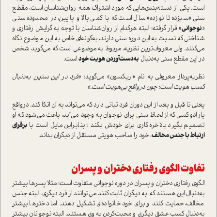
است. يكي از دسته‌بندي‌هایی که مورد اشتراك همه روان‌شناسان است، مقطع
سني «سيزده تا نوزده» سال است كه با كمی‌ بالا و پايين، در محدوده سني
«
نوجواني
» قرار گرفته؛ البته هركدام از روان‌شناسان با توجه به گرايش رفتاري و
شناختي كه نسبت به اين دوره سني دارند، به‌گونه‌اي خاص به اين موضوع نگاه
می‌كنند. ولي معروف‌ترين نظريه، مر‌بوط به موضوعي است که می‌گوید شخص
در اين مقطع سني به‌دنبال
به‌دست‌آوردن هويت خود
است.
نظريه‌پرداز معروفي به نام «اريكسون» می‌گويد:
«فرد در اين سنين به‌دنبال
كسب هويت است؛ چون درواقع بي‌هويت است.»
يعني تا قبل و بعد از اين دوران فرد ثباتي دارد كه می‌تواند به آن اتكا كند. درواقع
پارادوكسي كه از لحاظ سني براي نوجوان به وجود می‌آيد، باعث مي‌شود كه او
تصميم بگيرد بالاخره كاري براي خودش بكند ؛ بنابراین مایل است با
برقرای
ارتباط با جنس مخالف
، خود را صاحب هويتي مستقل از ديگران بداند.
تفاوت الگوي رفتاري دختران و پسران
الگوي رفتاري دختران و پسران در دوره نوجواني متفاوت است؛ مثلا پسرها بيشتر
به‌دنبال اين هستند كه به ديگران ثابت كنند می‌توانند از فرد ديگري، البته جنس
مخالف، حمايت كنند و براي خود خانواده‌اي تشكيل دهند. اما دخترها بيشتر
به‌دنبال كسب عشق ديگر‌ي و محبت‌كردن به وی هستند. البته نوجوانان بيشتر