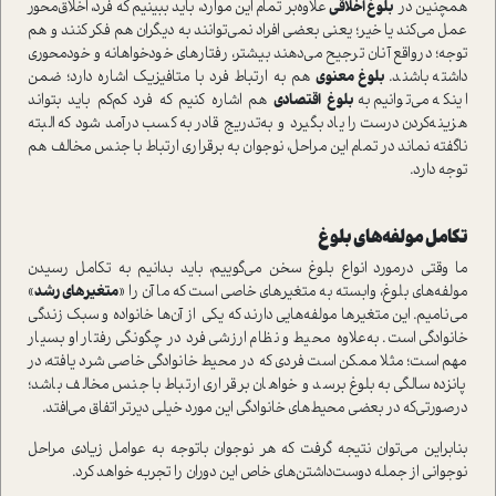
همچنین در
بلوغ اخلاقي
علاوه‌بر تمام اين موارد، بايد ببينيم‌ که فرد، اخلاق‌محور
عمل می‌كند يا خير؛ يعني بعضي افراد نمی‌توانند به دیگران هم فكر کنند و هم
توجه؛ درواقع آنان ترجيح می‌دهند بيشتر، رفتارهاي خودخواهانه و خودمحوري
داشته باشند.
بلوغ معنوي
هم به ارتباط فرد با متافيزيك اشاره دارد؛ ضمن
اینکه می‌توانيم به
بلوغ اقتصادي
هم اشاره كنيم كه فرد كم‌كم بايد بتواند
هزينه‌كردن درست را ياد بگيرد‌ و به‌تدريج قادر به کسب درآمد شود که البته
ناگفته نماند در تمام اين مراحل، نوجوان به برقراري ارتباط با جنس مخالف هم
توجه دارد.
تكامل مولفه‌هاي بلوغ
ما وقتي درمورد انواع بلوغ سخن می‌گوييم، بايد بدانیم به تكامل رسيدن
مولفه‌هاي بلوغ، وابسته به متغير‌هاي خاصي است كه ما آن را «
متغير‌هاي رشد
»
می‌نامیم. اين متغير‌ها مولفه‌هايي دارند كه يكي از آن‌ها خانواده و سبك زندگي
خانوادگی است. به‌علاوه محیط و نظام ارزشی فرد در چگونگي رفتار او بسيار
مهم است؛ مثلا ممکن است فردي که در محيط خانوادگي خاصي شرد یافته، در
پانزده‌سالگي به بلوغ برسد و خواهان برقراري ارتباط با جنس مخالف باشد؛
درصورتي‌كه د‌ر بعضي محيط‌هاي خانوادگي این مورد ‌خيلي ديرتر اتفاق می‌افتد.
بنابراين می‌توان نتيجه گرفت كه هر نوجوان باتوجه به عوامل زيادي مراحل
نوجواني از جمله دوست‌داشتن‌هاي خاص اين دوران را تجربه خواهد كرد.