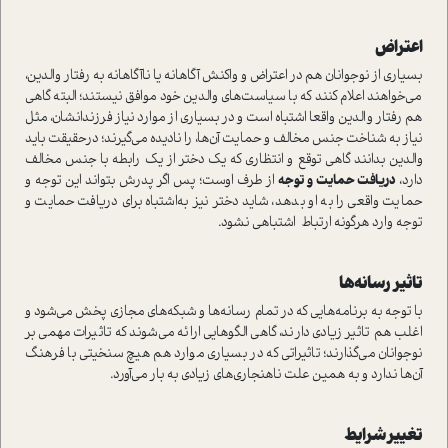
اعتراض
بسياري از نوجوانان هم در اعتراض و واكنش آگاهانه يا ناآگاهانه به رفتار والدين،
می‌خواهند اعلام كنند كه با سياست‌هاي والدين خود موافق نيستند؛ البته گاهي
هم رفتار والدين واقعا اشتباه است و در بسياري از موارد‌ نياز فرزندانشان، مثل
نياز به شناخت جنس مخالف و حمايت آن‌ها، را ناديده می‌گيرند؛ درحقیقت باید
والدین بدانند گاهی توقع و انتظاري كه يك دختر از يك رابطه با جنس مخالف‌
دارد،
دريافت حمايت و توجه
از طرف اوست؛ پس اگر پدرش بتواند اين توجه و
حمايت واقعي را به او بدهد، شايد دختر نيز به‌اشتباه براي دريافت حمايت و
توجه وارد هر‌گونه ارتباط اشتباهي نشود.
تاثير رسانه‌ها
با توجه به برنامه‌هايي كه در تمام رسانه‌ها و شبكه‌هاي مجازي پخش می‌شود و
اغلب هم تاثير زيادي دارند، گاهي الگو‌هايي ارائه می‌شوند كه تاثيرات مهمی‌ بر
نوجوانان می‌گذارند‌؛ تاثيراتي كه در بسياري موارد‌ هم هيچ سنخيتي با فرهنگ
آن‌ها ندارد و به همين علت ناهنجاري‌هاي زيادي به بار می‌آورد.
تغيير شرايط