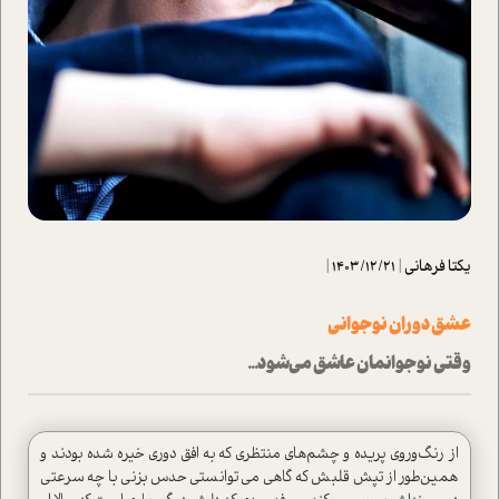
یکتا فرهانی
|
1403/12/21
|
عشق دوران نوجواني
وقتي نوجوانمان عاشق مي‌شود...
از رنگ‌وروي پريده و چشم‌هاي منتظري كه به افق دوري خيره شده بودند و
همین‌طور از تپش قلبش كه گاهي می‌توانستی حدس بزني با چه سرعتي