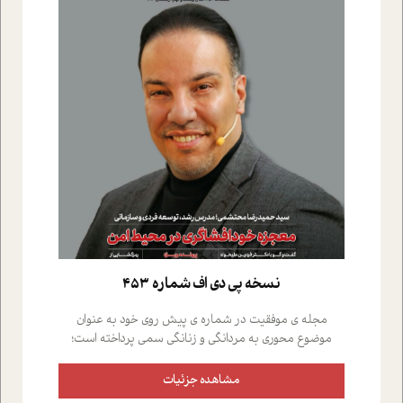
نسخه پي دي اف شماره 453
مجله ی موفقیت در شماره ی پیش روی خود به عنوان
موضوع محوری به مردانگی و زنانگی سمی پرداخته است؛
علاوه بر این که؛ گفت و گویی اختصاصی داشته ایم با فردین
علیخواه، جامعه شناس در بخش های مختلف تلاش کرده ایم
مشاهده جزئیات
از دریچه های گوناگون به این موضوع مهم بپردازیم.فصل