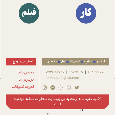
کار
فیلم
فیدیبو
طاقچه
دیجی‌کالا
جار
مگ‌ایران
دسترسی سریع
22861807-9
22843030
02122183030
تماس با ما
|
|
info@movafaghiat.com
درباره‌ی ما
تعرفه تبلیغات
© کلیه حقوق مادی و معنوی این وب‌سایت متعلق به
مجله‌ی موفقیت
است