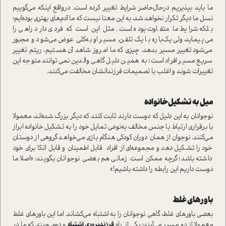
ما بايد بپذيريم درحال‌حاضر شرايط تغيير كرده است‌. درواقع اينكه‌ می‌گوییم
نسل ما ديگر تكرار نخواهد شد، به اين معنا نيست كه ما آدم‌هاي بهتري بوده‌ايم‌؛
بلكه شرايط ما متفاوت بوده است.‌ مثل اين است كه فردي دارد راهي‌ را
می‌پيمايد، ولي يك‌باره با يك تلفن، مسير او به‌كلي عوض می‌شود و مجبور
می‌شود‌ تغيير مسير بدهد.‌ چيزي كه ما امروز شاهد آن هستيم، ریتم تغيير
سريع مسير افراد است؛ به همین دلیل گاهی والدين نمی‌توانند متوجه اين
تغييرات شوند و اغلب با تصميمات فرزندانشان مخالفت می‌کنند‌.
ميل به تشكيل خانواده
نوجوانان‌ به اين دليل كه دوست دارند ثابت كنند كه ديگر بزرگ شده‌اند، معمولا
با برقراري ارتباط با جنس مخالف به‌نوعي تمايل خود را به تشكيل خانواده ابراز
می‌كنند. نوجوان‌ از همان دوران كودكي هنگام بازي‌ می‌خواهد گروهی از دوستان
خود را تشكيل دهد و مجموعه‌ای از
افراد قابل اطمينان و قابل اتكا برای خود
داشته باشد؛ گرچه ممکن است زماني هم بعضي نوجوانان بگویند: «اصلا ما
دوست داريم اين رابطه را داشته باشيم!»
باورهاي غلط
بعضي باورهاي غلط، گاهي نوجوانان را به اشتباه می‌كشاند. اما اين باورهاي غلط
معمولا از دو مسير می‌آيند‌؛ يكي از راه
فرزند‌پروري‌ اشتباه
و دوم، چيزي كه ما‌ در