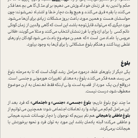
حكم والدين به فرزندان خود آموزش می‌دهيم؛ براي مثال گاهي بچه‌ها فكر
می‌كنند با بقيه فرق می‌كنند و هيچ‌وقت دچار خطا و اشتباه نمی‌شوند؛ چون
حواسشان هست ‌و همين مورد، باعث بروز مشكلات زيادي براي آن‌ها می‌شود.
مورد دیگری که می‌تواند قابل‌توجه باشد، این است که گاهي والدين از زمان كودكي
دائم كسي را براي ازدواج با فرزندشان انتخاب می‌كنند و مثلا می‌گويند‌: «فلاني
عروس يا داماد‌ من است» که همين موضوع باعث می‌شود كودكان باورهاي
غلطي پيدا كنند و هنگام بلوغ، مشكلاتي را براي آن‌ها به وجود بیاورد.‌
بلوغ
يكي ديگر از باورهاي غلط، درمورد مراحل رشد كودك‌ است كه تا به مرحله بلوغ
می‌رسد،‌ همه فكر می‌كنند بلوغ به معناي تغييرات هورموني و جنسي است.
درواقع این، یک مورد از قضیه است، ولي اينكه فقط ذهنمان به اين موضوع
معطوف شود، درست نیست.
ما چند نوع بلوغ داريم؛
بلوغ «جسمي»، «جنسي» و «اجتماعي»
كه فرد بعد از
اين مراحل‌ كم‌كم می‌تواند وارد تعاملات اجتماعي شود؛ همچنين می‌توانيم‌ از
بلوغ عاطفي يا هيجاني
هم‌ نام ببريم كه نوجوان را دچار نوسانات شديد هيجاني
و عاطفي می‌کند؛ البته یادمان باشد اين‌ مورد به توان فرد و نحوه برخوردش با
هيجانات برمی‌گردد.‌