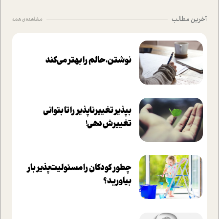
آخرین مطالب
مشاهده ی همه
نوشتن، حالم را بهتر می‌کند
بپذير تغييرناپذير را تا بتواني
تغييرش دهي!‏
چطور کودکان را مسئولیت‌پذیر بار
بیاورید؟