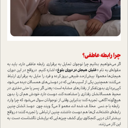
چرا رابطه عاطفي؟
اگر می‌خواهيم بدانيم چرا نوجوان تمایل به برقراری رابطه عاطفی دارد، بايد به
مقوله‌ای به نام «
غليان هيجان در دوران بلوغ
» اشاره کنیم. درواقع در اين دوران،
هيجان‌ها معمولا بيش‌ازحد طبيعي بروز کرده و فرد را مایل به برقراری ارتباط
می‌کنند؛ همچنین يكي از آسيب‌هايي كه در دوستي‌هاي همسالان ديده می‌شود،
كپي‌برداري بدون‌تفكر ا‌ز رفتارهاي مشابه است‌؛ يعني اگر پسر یا حتی دختري در
محيط همسالانشان رفتاري را مشاهده كند، دوست دارد خودش هم آن را، بدون
هيچ‌گونه آگاهي، تجربه كند؛ بنابراین وقتي از نوجوانان سوال می‌شود كه چرا وارد
رابطه با جنس مخالف شده‌اند، معمولا می‌گويند چون دوستانشان چنين
رابطه‌اي داشته‌اند، آن‌ها هم دوست داشتند چنین ارتباطی را تجربه كنند؛ درواقع
بیشتر آنان درپی کنجکاوی برای كشف چيزهايي كه برايشان ناآشناست، دست به
این کار می‌زنند.