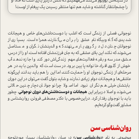
در سينه‌اش بوم‌بوم می‌كند، می‌فهميدي كه دلش درگير ياري است كه حالا او
را چشم‌انتظار گذاشته و شايد هم تنها منتظر رسيدن يك پيغام از اوست!
نوجواني، فصلي از زندگي است كه اغلب با دوست‌داشتن‌هاي خاص و هيجانات
شديدي كه گاه‌وبيگاه نام عشق را بر آن می‌گذارند، همراه است. بسياري از
نوجوانان چنان دل در گروي يار می‌نهند كه والدينشان نگران و مستاصل
می‌شوند که نکند اين بلا‌ي عشقي كه به جان فرزندشان افتاده است، او را از درس،
مشق، مدرسه و بقيه فعاليت‌هاي مهم زندگي‌اش دور كند و اجازه ندهد آب
خوش از گلوی افراد خانواده پايين برود. درست است که والدین باید در هر
مرحله‌اي از زندگي نوجوان او را حمايت كنند، اما این را هم باید بدانند اين‌گونه
عاشقي‌ها و هيجانات دوام زيادي ندارند و شايد بتوان گفت می‌توان در این دوران
بابتشان خیلی هم نگران نبود. اما اصولا چرا نوجوانان دچار چنين حالاتي
می‌شوند و اصلا دربرابر اين
هيجانات و دوست‌داشتن‌هاي دوران نوجواني
، چطور
بايد با نوجوان رفتار كرد. دراين‌خصوص با دكتر مصطفي فروتن، روان‌شناس و
مشاور گفت‌و‌گو كرده‌ايم.
روان‌شناسي سن
موضوعي به نام «
روان‌شناسي سن
» در ميان روان‌شناسان بسيار موردتوجه