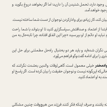
 وجود دارد، تحمل شنیدن آن را دارید؛ اما اگر بخواهد دروغ بگويد و
‌وجود خواهد آمد.
بیان کند، کار زیادی برای وادار‌کردن نوجوان از دست شما ساخته نيست.
 ابتدا از اعتماد و صداقتش سپاسگزاری کنید تا او بتواند با شما راحت
 او دائم از او بپرسيد: «چرا اين اتفاق افتاده، چرا تابه‌حال به من
نگران شده‌ايد و بايد هر دو به‌دنبال راه‌حل مطمئني براي حل اين
ا برای ادامه‌ گفت‌وگو فراهم می‌آورد.
وادمخدر
خيلي معمول است، گاهي‌اوقات والدین به‌شدت نگرانند که
لی‌که این‌گونه نیست و نوجوان حقیقت را بیان کرده ‌است. اگر پاسخ او
ند به او اعتماد كنيد.
ته باشند و صرف اينكه فكر كنند فرزند من هيچ‌وقت چنين مشكلي