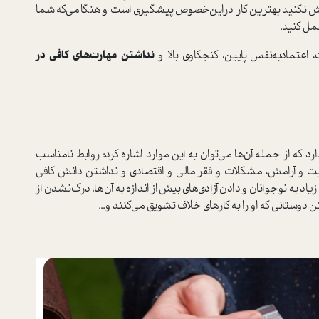
موش نكنيد بهترين كار دراين‌خصوص پيشگيري است و هنگامي‌كه شما
مل كنيد.
، اعتمادبه‌نفس پايين، كنجكاوي بالا و
نداشتن مهارت‌هاي كافي در
د كه از جمله آن‌ها مي‌توان به اين موارد اشاره كرد: روابط نامناسب
يت و آرامش، مشكلات و فقر مالي و اقتصادي و نداشتن دانش كافي
د به نوجوانان و دادن آزادي‌هاي بيش‌از اندازه به آن‌ها، درك‌نشدن از
 دوستاني كه او را به كار‌هاي خلاف تشويق مي‌كنند و...