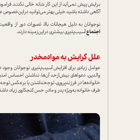
برايش پيش نمي‌آيد از اين كار شانه خالي نكنند. فرا
آگاهي داشته باشيد خيلي بهتر مي‌توانيد دراين‌خصوص ع
نوجوانان به دليل هيجانات بالا، تصورات دور از واقعيت
اجتماع
آسيب‌پذيري بيشتري دراين‌زمینه دارند.
علل گرايش به موادمخدر
عوامل زيادي براي افزايش آسيب‌پذيري نوجوانان وجود دار
والدين، دعواهاي بيش‌ازحد آن‌ها، نداشتن احساس امن
خانواده‌ها در فرزندپروري، توجه‌نداشتن يا برعكس توجه زيا
طرف خانواده به‌ويژه پدر و مادر، حس كنجكاوي زياد، داشتن