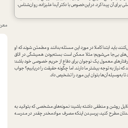
ي براي آن پیدا کرد. دراين‌خصوص با دكتر آيدا عليزاده، روان‌شناس،
معرف
ند، باید ابتدا كاملا در مورد این مسئله بدانند و مطمئن شوند كه او
اني‌هاي بي‌جا مي‌شويم؛ مثلا ممکن است بسته‌بودن هميشگي در اتاق
رفتارهای معمول یک نوجوان برای دفاع از حریم خصوصی خود باشد؛
شند كه نياز به توجه بيشتر ما دارند. اما چگونه حقیقت را دریابیم؟ جواب
 تا به‌وسیله آن‌ها بتوان این مورد را تشخیص داد.
، دلایل روشن و منطقی داشته باشید؛ نمونه‌های مشخصی که بتوانید به
 فرزندتان مطرح کنید، پرسیدن اينكه مصرف موادمخدر چقدر در مدرسه