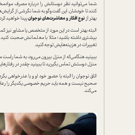
شما مي‌توانيد‌ نظر دوستانش را درباره‌ مصرف موادمخ
کنند تا خودشان. این گفت‌وگو به شما نگرشی از گرایش
بهتر از
نوع افكار و معاشرت‌هاي نوجوان
پیدا خواهید کرد.
البته بهتر است ‌در اين مورد از متخصص يا مشاور نيز كمك
بيشتري داشته باشيد؛ مثلا با معلمانش صحبت کنید و بب
تغییرات در هزینه‌هايش توجه کنید.
ببينيد هنگامی‌که از منزل بیرون می‌رود، به شما راست مي
منزل دوستش تماس بگيريد تا ببينيد چقدر در رفتارهاي
اتاق نوجوان را البته با حضور خود او و با عذرخواهي بگردي
صحيح نيست و ‌همه بايد حریم خصوصی يكديگر را رعايت ك
می‌کند.