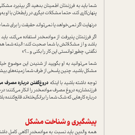
شما بايد به فرزندتان اطمينان بدهيد اگر بپذیرد مشکلی
پنهان‌كاري كند، حتما مشکلات دیگری در رابطه‌‌تان با او به
درنهایت اگر نمی‌خواهد یا نمی‌تواند حقیقت را برای شما 
اگر فرزندتان ‌پذیرفت از موادمخدر استفاده مي‌كند، بايد
باشد و از مشكلاتش با شما صحبت كند؛ البته شما هم نبايد
نگفتي، چطور توانستي اين كار را بكني و ...؟»
شما مي‌توانيد به او بگوييد از شنيدن اين موضوع خیلی 
مشكل باشيد. چنین پاسخی از طرف شما زمینه‌هاي بيشتري ر
توجه داشته باشید با اينكه
دروغ‌گفتن درباره‌ مصرف م
فرزند‌شان‌به دروغ مصرف موادمخدر را انکار می‌کنند؛ درحا
درباره‌ کارهایی که شک شما را برانگیخته‌اند قانع‌کننده ‌باش
پيشگيري و شناخت مشكل
همه والدين بايد نسبت به موادمخدر آگاهي كامل داش