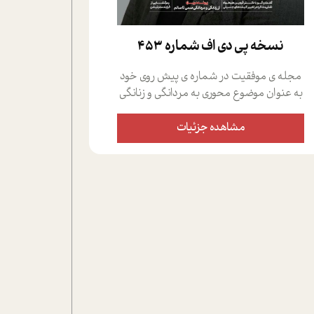
نسخه پي دي اف شماره 453
مجله ی موفقیت در شماره ی پیش روی خود
به عنوان موضوع محوری به مردانگی و زنانگی
سمی پرداخته است؛ علاوه بر این که؛ گفت و
گویی اختصاصی داشته ایم با فردین علیخواه،
مشاهده جزئیات
جامعه شناس در بخش های مختلف تلاش
کرده ایم از دریچه های گوناگون به این موضوع
مهم بپردازیم.فصل ایستگاه؛ شما را با دیدگاه
های روانشناسان و کارشناسان پیرامون
موضوع مردانگی و زنانگی سمی و نیز چالش
های پیرامون آن آشنا می کند.در بخش دو
فنجان داغ به سراغ افرادی رفته ایم که
موفقیت را در عمل به اثبات رسانده اند؛ سید
حمیدرضا محتشمی که بیست و پنجمین
سال فعالیت حرفه ای خود را در حوزه ی
کوچینگ، توسعه ی فردی و رهبری پشت سر