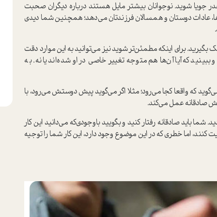
در جويا شويد. نوجوانان بیشتر مایل هستند درباره‌ دیگران صحبت
‌ها، عادات دوستان و همسالان فرزندتان مي‌دهد؛ همچنین شما دیدی
 بگيريد. براي اينكه مطمئن‌تر شويد نيز مي‌توانيد به اين موارد دقت
ینید که آیا آن‌ها هم متوجه تغيير خاصي در او شده‌اند یا نه. به
‌گويد كه واقعا كجا مي‌رود؛ مثلا اگر مي‌گويد پيش دوستش مي‌رود، با
ش صادقانه عمل مي‌كند.
د. شما بايد صادقانه رفتار كنيد و بگوييد باوجودي‌كه مي‌دانيد اين كار
نند، اما خطری که در این موضوع وجود دارد، این کار شما را توجیه