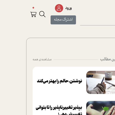
0
ورود
اشتراک مجله
ن مطالب
مشاهده ی همه
نوشتن، حالم را بهتر می‌کند
بپذير تغييرناپذير را تا بتواني
تغييرش دهي!‏