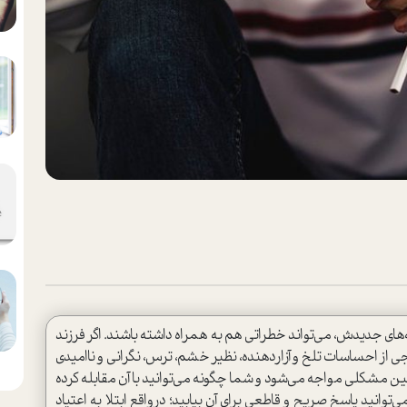
‌هاي جديدش، مي‌تواند خطراتي هم به همراه داشته باشند. اگر فرزند
ی از احساسات تلخ و آزاردهنده، نظیر خشم، ترس، نگراني و ناامیدی
چنين مشكلي مواجه می‌شود و شما چگونه مي‌توانيد با آن مقابله کرده
توانيد پاسخ صريح و قاطعي براي آن بيابيد؛ درواقع ابتلا به اعتياد