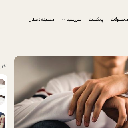
حصولات
پادکست
سررسید
مسابقه داستان
سررسید 1403
سفارش شرکتی سررسید 1403
پکيج نوروزي موفقيت
آخری
تقویم رومیزی
تقویم دیواری