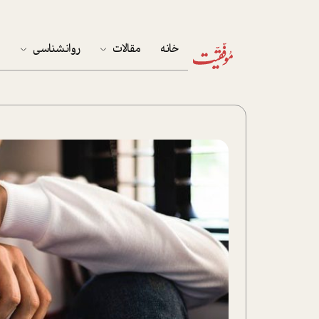
خانه
مقالات
روانشناسی
م
آخرین مقالات
تست روان‌شناسی
مهمان خانه
کوکولوژی
پرونده ویژه
زندگی
نوجوان
کار
پلاس