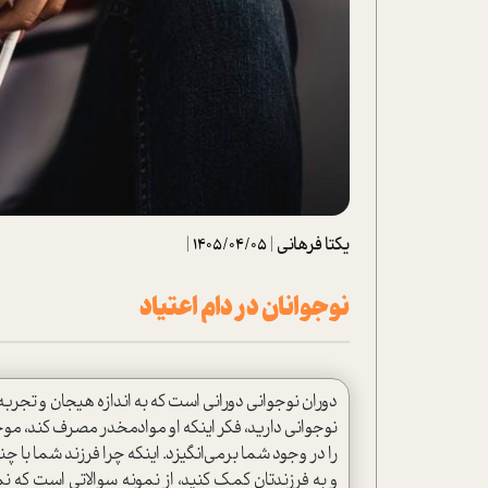
تحلیل فیلم
شیوانا
داستان
یکتا فرهانی
|
1405/04/05
|
نوجوانان در دام اعتياد
دوران نوجواني دوراني است كه به اندازه هيجان و تجربه
نوجواني داريد، فکر اينكه او موادمخدر مصرف کند، موج
را در وجود شما برمی‌انگیزد. اينكه چرا فرزند شما با 
و به فرزندتان كمك كنيد، از نمونه سوالاتي است كه نمي‌