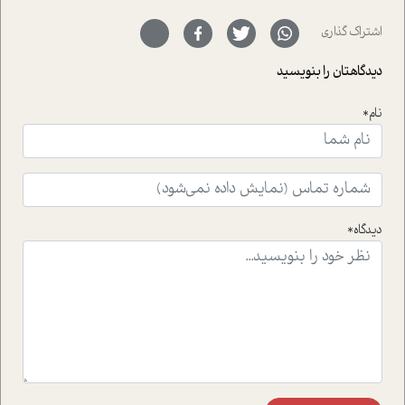
ای خود را در حوزه ی کوچینگ، توسعه ی فردی و رهبری پشت
سر نهاده است و نیز کرامت عزیز زاده؛ سفیر صلح و دوستی که
اشتراک گذاری
با رکاب زدن در بیش از هفتاد کشور و کاشتن درخت، به نماد
حمایت از محیط زیست و منابع طبیعی تبدیل گشته
دیدگاهتان را بنویسید
است.فصل روایت اجنبی ها در این شماره به دو موضوع
جذاب پرداخته است که عبارتند از جنبش آهستگی و نیز مقاله
نام*
ای که به زندگی شگفت انگیز جین گودال و تاثیرات کاوش های
ایشان در حوزه ی شامپانزه ها بر زندگی امروزی ما نگاهی
افکنده است.فصل اتاق 333 شما را پای صحبت یک تجربه ی
واقعی در ارتباط با اختلال شخصیت اسکزوئید و مشکلات و نیز
راهکارهای حل آن قرار می دهد که در اتاق درمان اتفاق افتاده
است.در فصل پایانی زیر ذره بین نیز همکاران ما تلاش کرده
دیدگاه*
اند تا در کنار مطالب سرگرمی و انگیزشی، شما را با بهترین و
موثرترین راهکارهای استفاده از هوش مصنوعی در حوزه های
مختلف کسب و کار آشنا کنند.