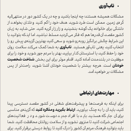
تاب‌آوری
مشکلات همیشه هستند؛ چه اینجا باشید و چه در یک کشور دور در منتهی‌الیه
کُره‌ی زمین. ممکن است طرد شوید، هدف خود را گم کنید و دلتان بخواهد از
دلتنگی برای خانواده، یک گوشه بنشینید و زار‌زار گریه کنید. حتی شاید به زبان
کشور مقصد، آن‌قدرها هم که فکر می‌کردید مسلط نباشید. اما اینکه بتوانید با
این شرایط چالش برانگیز روبه‌رو شوید و سعی کنید بهترین گزینه‌ی پیش رو را
انتخاب کنید، یعنی تاب‌‌آور هستید.
تاب‌آوری
به شما کمک می‌کند سلامت روان
خود را حفظ کنید، با استرستان کنار بیایید، بهتر با مردم جور شوید و خود را برای
موفقیت در بلند‌مدت آماده کنید. اقدام موثر برای این بخش
شناخت شخصیت
خودتان
است. هرچه بیشتر با شخصیت خودتان آشنا شوید، راحت‌تر از پس
مشکلات بر خواهید آمد.
مهارت‌های ارتباطی
برای اینکه به فرصت‌ها و پیشرفت‌های شغلی در کشور مقصد دسترسی پیدا
کنید، باید آن را به چنگ بیاورید.
ارتباط بگیرید و مذاکره کنید
که گزینه‌ی مناسبی
برای آن جایگاه هستید. باید با افراد جدید دوست شوید و در فعالیت‌های
اجتماعی شرکت کنید تا منزوی نشوید و از سلامت روانتان محافظت کنید. شما
باید بتوانید فرهنگ مردم آن کشور را درک کنید تا روابط درستی برقرار کنید. برای