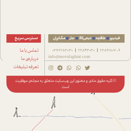
فیدیبو
طاقچه
دیجی‌کالا
جار
مگ‌ایران
دسترسی سریع
22861807-9
22843030
02122183030
تماس با ما
|
|
info@movafaghiat.com
درباره‌ی ما
تعرفه تبلیغات
© کلیه حقوق مادی و معنوی این وب‌سایت متعلق به
مجله‌ی موفقیت
است