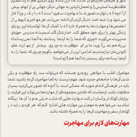
شور و هیجان تجربه‌ی آن است. اما این سکه روی دیگری هم دارد؛ سفری
طاقت‌فرسا، استرس‌زا و تحمل‌ناپذیر به جهانی دیگر؛ جهانی پر از ابهام، بیش
از آنچه که بتوان متصور شد! مهاجرت سفری است که با یک رویا آغاز
می‌شود و با شجاعت دنبال‌کردن آن ادامه می‌یابد. هر مهاجری انبوهی از
تخصص‌ها و مهارت‌ها به همراه دارد که با کمک آن‌‌ها توانسته این رویای
زندگی بهتر را برای خود محقق کند. «مارشال گلد اسمیت»، مدرس حوزه‌ی
مدیریت، می‌گوید: «چیزی که شما را به اینجا رسانده، به آنجا نمی‌رساند!»
بی‌راه هم نمی‌گوید. ما برای موفقیت به چیزی بیشتر از مهارت‌های
کنونی‌مان نیازمندیم. اما من این‌بار می‌خواهم بگویم چیزی که شما را به
اینجا رسانده، برای رسیدن به آنجا هم لازم است!
مهاجران اغلب با موانعی روبه‌رو هستند که می‌تواند سد راه موفقیت و یکی
شدن آن‌ها با جامعه‌ي جدید شود. مهم نیست به کجا مهاجرت کرده باشید؛ شما
باید در فرهنگی ادغام شوید که ممکن است با آنچه که تصور می‌کردید بسیار
متفاوت باشد. اینجاست که داشتن مجموعه‌ای از مهارت‌ها می‌تواند این فرایند را
برایتان کوتاه‌تر و آسان‌تر کند؛ مهارت‌هایی که شاید خیلی هم با آن‌ها بیگانه
نباشید. می‌خواهم به مهم‌ترین مهارت‌هایی اشاره کنم که هر فردی باید در
کوله‌بار سفر و مهاجرت آن‌ها را به همراه داشته باشد.
مهارت‌های لازم برای مهاجرت