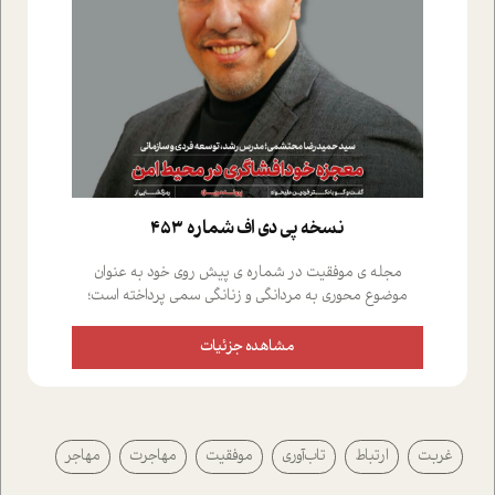
نسخه پي دي اف شماره 453
مجله ی موفقیت در شماره ی پیش روی خود به عنوان
موضوع محوری به مردانگی و زنانگی سمی پرداخته است؛
علاوه بر این که؛ گفت و گویی اختصاصی داشته ایم با فردین
علیخواه، جامعه شناس در بخش های مختلف تلاش کرده ایم
مشاهده جزئیات
از دریچه های گوناگون به این موضوع مهم بپردازیم.فصل
ایستگاه؛ شما را با دیدگاه های روانشناسان و کارشناسان
پیرامون موضوع مردانگی و زنانگی سمی و نیز چالش های
پیرامون آن آشنا می کند.در بخش دو فنجان داغ به سراغ افرادی
غربت
ارتباط
تاب‌آوری
موفقیت
مهاجرت
مهاجر
رفته ایم که موفقیت را در عمل به اثبات رسانده اند؛ سید
حمیدرضا محتشمی که بیست و پنجمین سال فعالیت حرفه