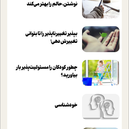
نوشتن، حالم را بهتر می‌کند
بپذير تغييرناپذير را تا بتواني
تغييرش دهي!‏
چطور کودکان را مسئولیت‌پذیر بار
بیاورید؟
خودشناسی