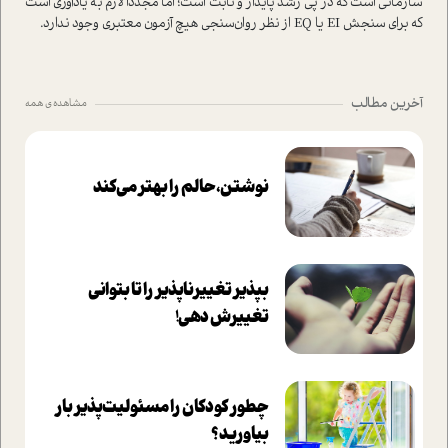
سازمانی است که در پی رشد پایدار و ثابت است؛ اما مجددا لازم به یادآوری است
که برای سنجش EI یا EQ از نظر روان‌سنجی هیچ آزمون معتبری وجود ندارد.
آخرین مطالب
مشاهده ی همه
نوشتن، حالم را بهتر می‌کند
بپذير تغييرناپذير را تا بتواني
تغييرش دهي!‏
چطور کودکان را مسئولیت‌پذیر بار
بیاورید؟