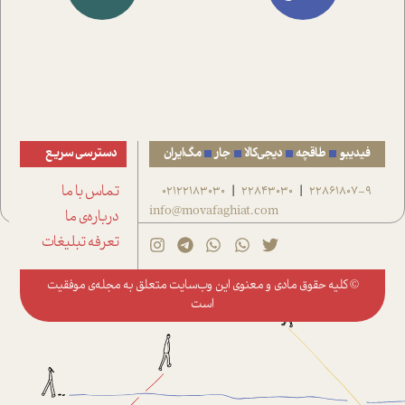
فیدیبو
طاقچه
دیجی‌کالا
جار
مگ‌ایران
دسترسی سریع
22861807-9
22843030
02122183030
تماس با ما
|
|
info@movafaghiat.com
درباره‌ی ما
تعرفه تبلیغات
© کلیه حقوق مادی و معنوی این وب‌سایت متعلق به
مجله‌ی موفقیت
است