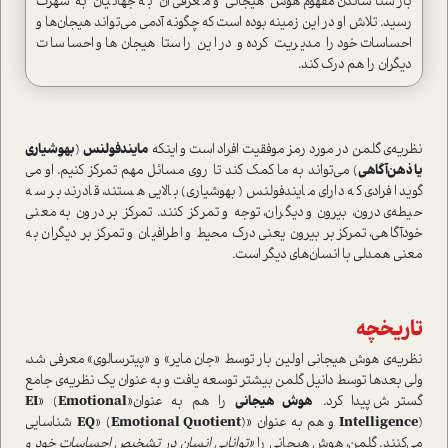
بازشناساندن مفهوم هوش هیجانی و معرفی آن به جهانیان به شهرت
رسید. تلاش او در این زمینه بوده است که چگونه آدمی می‌تواند هیجان‌ها و
احساسات خود را مدیریت کرده و در این راستا هیجان‌ها و احساسات
دیگران را هم درک کند.
نظریه‌ی گلمن در مورد رمز موفقیت افراد است و اینکه
مایندفولنس
(
بهوشیاری
یا ذهن‌آگاهی
) می‌تواند به ما کمک کند تا روی مسائل مهم تمرکز کنیم. او می
گوید افرادی که دارای مایندفولنس (بهوشیاری) بالایی هستند، قادرند بر سه
حیطه‌ی درون، بیرون و دیگران، توجه و تمرکز کنند. تمرکز بر درون به معنی
خودآگاهی، تمرکز بر بیرون یعنی درک محیط و اطرافیان و تمرکز بر دیگران به
معنی همدلی با انسان‌های دیگر است.
تاریخچه
نظریه‌ی هوش هیجانی اولین بار توسط «جان مایر» و «پیترسالوی» معرفی شد،
ولی بعدها توسط دانیل گلمن بیشتر توسعه یافت و به عنوان یک نظریه‌ی جامع
گسترش پیدا کرد.
هوش هیجانی
را هم به عنوان«
Emotional
» (
EI
) و هم به عنوان «
Intelligence
Emotional Quotient
» (
EQ
) شناسایی
می‌کنند. گلمن، هوش هیجانی را
«توانایی انسان در تشخیص احساسات خود و