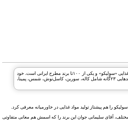
می خواهیم از برندی بگوییم که حتی از نام موسس خودش هم معروف‌تر و شناخته‌شده‌تر است. «کاله» نام برند اصلی گروه صنایع غذایی «سولیکو» و یکی از ۱۰۰تا برند مطرح ایرانی است. خود
اسم سولیکو برگرفته از قسمت اول فامیلی آقای «سلیمانی» به‌علاوه‌ی «کو» به‌معنای شرکت در زبان انگلیسی است. این گروه برندهایی ۲۳گانه شامل کاله، سوربن، کاسل‌نوش، شمس، پمینا،
ولیکو را هم
پیشتاز تولید مواد غذایی در خاورمیانه
معرفی کرد.
صحبت کنیم، باید به سال ۱۳۶۶ برگردیم؛ زمانی که بعد از حدود ۱۵سال فعالیت‌ در صنایع مختلف، آقای سلیمانی جوان این برند را که اسمش هم معانی متفاوتی