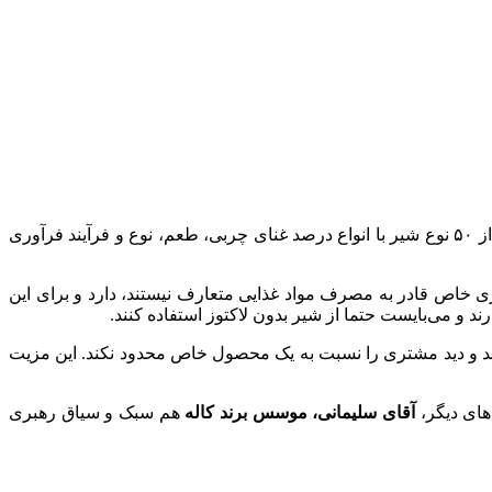
سبد محصولات تولیدی این شرکت در گروه ماست نیز از ۴۰ نوع ماست گوناگون، ۴۵ نوع دسر، ۳۵ نوع سس، ۲۰ نوع خامه و طبیعطا بیش از ۵۰ نوع شیر با انواع درصد غنای چربی، طعم، نوع و فرآیند فرآوری
وژی خاص قادر به مصرف مواد غذایی متعارف نیستند، دارد و برای این
 و می‌بایست حتما از شیر بدون لاکتوز استفاده کنند.
د و دید مشتری را نسبت به یک محصول خاص محدود نکند. این مزیت
های دیگر،
آقای سلیمانی، موسس برند کاله
هم سبک و سیاق رهبری