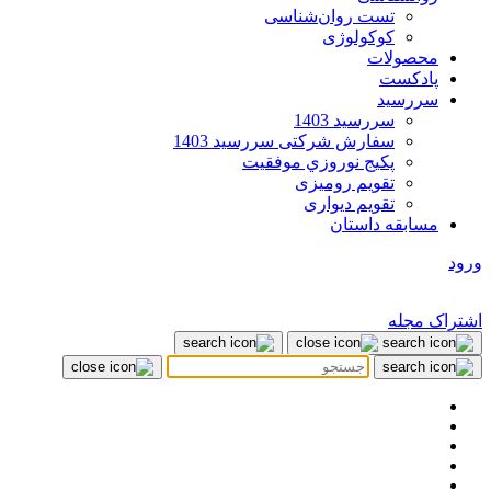
تست روان‌شناسی
کوکولوژی
محصولات
پادکست
سررسید
سررسید 1403
سفارش شرکتی سررسید 1403
پکيج نوروزي موفقيت
تقویم رومیزی
تقویم دیواری
مسابقه داستان
ورود
اشتراک مجله