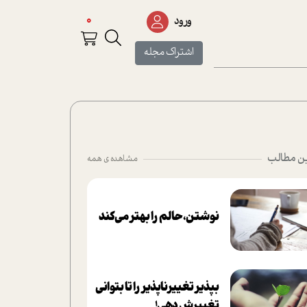
0
ورود
اشتراک مجله
ن مطالب
مشاهده ی همه
نوشتن، حالم را بهتر می‌کند
بپذير تغييرناپذير را تا بتواني
تغييرش دهي!‏