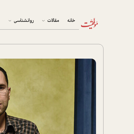
خانه
مقالات
روانشناسی
م
آخرین مقالات
تست روان‌شناسی
مهمان خانه
کوکولوژی
پرونده ویژه
زندگی
نوجوان
کار
پلاس