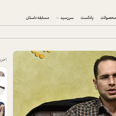
حصولات
پادکست
سررسید
مسابقه داستان
سررسید 1403
سفارش شرکتی سررسید 1403
پکيج نوروزي موفقيت
آخری
تقویم رومیزی
تقویم دیواری