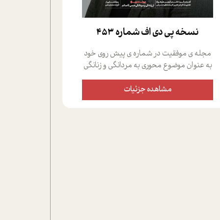
نسخه پي دي اف شماره 453
مجله ی موفقیت در شماره ی پیش روی خود
به عنوان موضوع محوری به مردانگی و زنانگی
سمی پرداخته است؛ علاوه بر این که؛ گفت و
گویی اختصاصی داشته ایم با فردین علیخواه،
مشاهده جزئیات
جامعه شناس در بخش های مختلف تلاش
کرده ایم از دریچه های گوناگون به این موضوع
مهم بپردازیم.فصل ایستگاه؛ شما را با دیدگاه
های روانشناسان و کارشناسان پیرامون
موضوع مردانگی و زنانگی سمی و نیز چالش
های پیرامون آن آشنا می کند.در بخش دو
فنجان داغ به سراغ افرادی رفته ایم که
موفقیت را در عمل به اثبات رسانده اند؛ سید
حمیدرضا محتشمی که بیست و پنجمین
سال فعالیت حرفه ای خود را در حوزه ی
کوچینگ، توسعه ی فردی و رهبری پشت سر