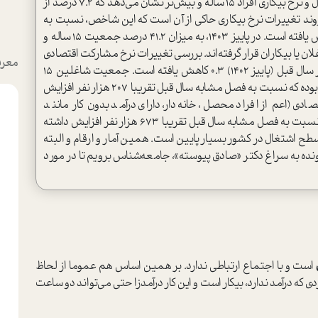
منتشر‌شده توسط مرکز آمار ایران در مورد میزان اشتغال و نرخ بیکاری افراد ۱۵ ساله و بیش‌تر نشان می‌دهد که ۷.۲ درصد از
روند تغییرات نرخ بیکاری حاکی از آن است که این شاخص، نسبت به
فصل مشابه در سال قبل ( پاییز ۱۴۰۲) ، ۰.۴ درصد کاهش یافته است. در پاییز ۱۴۰۳، به میزان ۴۱.۲ درصد جمعیت ۱۵ ساله و
غلان یا بیکاران قرار گرفته‌اند. بررسی تغییرات نرخ مشارکت اقتصادی
معرف
حاکی از آن است که این نرخ نسبت به فصل مشابه در سال قبل (پاییز ۱۴۰۲) ۰.۳ کاهش یافته است. جمعیت شاغلین ۱۵
ساله و بیشتر در این فصل ۲۴ میلیون و ۹۸۳ هزار نفر بوده که نسبت به فصل مشابه سال قبل تقریبا ۲۰۷ هزار نفر افزایش
 (اعم از افراد محصل، خانه‌دار، دارای درآمد بدون کار مانند
بازنشستگان و ...) ۳۸ میلیون و ۵۰۰ هزار نفر بوده که نسبت به فصل مشابه سال قبل تقریبا ۶۷۳ هزار نفر افزایش داشته
طح اشتغال در کشور بسیار پایین است. همین آمار و ارقام و البته
رونده به سراغ دکتر «صادق پیوسته»، جامعه‌شناس برویم تا در مورد
است و با اجتماع ارتباطی ندارد. بر همین اساس هم عموما از لحاظ
ی که درآمد ندارد، بیکار است و این کار درآمدزا حتی می‌تواند دو ساعت