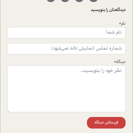
با رکاب زدن در بیش از هفتاد کشور و کاشتن درخت، به نماد
حمایت از محیط زیست و منابع طبیعی تبدیل گشته
دیدگاهتان را بنویسید
است.فصل روایت اجنبی ها در این شماره به دو موضوع
جذاب پرداخته است که عبارتند از جنبش آهستگی و نیز مقاله
نام*
ای که به زندگی شگفت انگیز جین گودال و تاثیرات کاوش های
ایشان در حوزه ی شامپانزه ها بر زندگی امروزی ما نگاهی
افکنده است.فصل اتاق 333 شما را پای صحبت یک تجربه ی
واقعی در ارتباط با اختلال شخصیت اسکزوئید و مشکلات و نیز
راهکارهای حل آن قرار می دهد که در اتاق درمان اتفاق افتاده
است.در فصل پایانی زیر ذره بین نیز همکاران ما تلاش کرده
دیدگاه*
اند تا در کنار مطالب سرگرمی و انگیزشی، شما را با بهترین و
موثرترین راهکارهای استفاده از هوش مصنوعی در حوزه های
مختلف کسب و کار آشنا کنند.
فرستادن دیدگاه