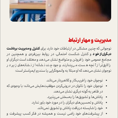
مديريت و مهار ارتباط
نوجواني كه چنين مشكلي در ارتباطات خود دارد، براي
کنترل و مدیریت برداشت
دیگران از خود
و کنترل شکست احتمالی، در روابط بین‌فردی و همچنين در
مجامع عمومی خود را فروتن و متواضع نشان می‌دهد و معتقد است دیگران او
را لایق‌تر از آنچه هست، می‌پندارند. وجود چند نشانه از نشانه‌های زیر در
نوجوان نشان مي‌دهد که او مبتلا به وانمودگرایی یا سندرم ایمپاستر است:
نوجوان خود را فریب‌کار و کلاهبردار می‌داند.
نوجوان خود را ناتوان در درونی‌کردن موفقیت‌هايش می‌داند؛ با وجودي كه
در ظاهر به گونه ديگري نشان مي‌دهد.
پاداش‌ها و تشویق‌ها را به‌سختی می‌پذیرد.
پاداش و تحسین‌های دیگران را در مورد خود‌ باور ندارد.
خود را شایسته دریافت پاداش و تشویق نمی‌داند.
از پیشرفت‌های خود راضی نيست و هميشه در فكر كسب پیشرفت و