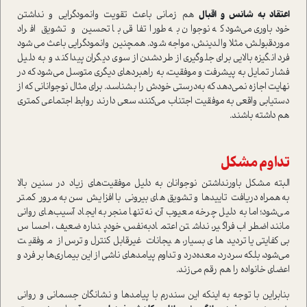
اعتقاد به شانس و اقبال
هم زمانی باعث تقویت وانمودگرایی و نداشتن
خود‌باوري می‌شود که نوجوان به طور اتفاقی با تحسین و تشویق افراد
مورد‌قبولش، مثلا والدینش، مواجه شود. همچنین وانمودگرایی باعث می‌شود
فرد انگیزه بالايي برای جلوگیری از طرد‌شدن از سوی دیگران پيدا كند و به دلیل
فشار تمایل به پیشرفت و موفقیت، به راهبردهای ديگري متوسل می‌شود كه در
نهايت اجازه نمی‌دهد که به‌درستي خودش را بشناسد. برای مثال نوجواناني كه از
دستیابی واقعي به موفقیت اجتناب می‌کنند، سعی دارند روابط اجتماعی کمتری
هم داشته باشند.
تداوم مشكل
البته مشكل باور‌نداشتن نوجوانان به دليل موفقیت‌هاي زياد در سنین بالا
به‌همراه دریافت تاییدها و تشویق‌های بیرونی با افزایش سن به مرور كمتر
مي‌شود؛ اما به دلیل چرخه معیوب آن، نه‌تنها منجر به ایجاد آسیب‌هاي روانی
مانند اضطراب فراگیر، نداشتن اعتماد‌به‌نفس، خودپنداره ضعیف، احساس
بی‌کفایتی یا تردید‌هاي بسيار، هیجانات غير‌قابل‌كنترل و ترس از موفقیت
می‌شود، بلکه سردرد، معده‌درد و تداوم پیامدهای ناشی از این بیماری‌ها بر فرد و
اعضاي خانواده را هم رقم می‌زند.
بنابراین با توجه به اينكه این سندرم با پیامدها و نشانگان جسمانی و روانی