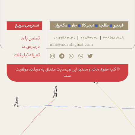
فیدیبو
طاقچه
دیجی‌کالا
جار
مگ‌ایران
دسترسی سریع
22861807-9
22843030
02122183030
تماس با ما
|
|
info@movafaghiat.com
درباره‌ی ما
تعرفه تبلیغات
© کلیه حقوق مادی و معنوی این وب‌سایت متعلق به
مجله‌ی موفقیت
است