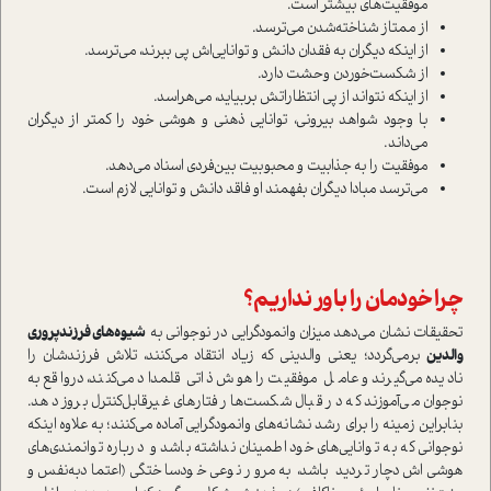
موفقيت‌هاي بیشتر است.
از ممتاز شناخته‌شدن می‌ترسد.
از اینکه دیگران به فقدان دانش و توانایی‌اش پی ببرند، می‌ترسد.
از شکست‌خوردن وحشت دارد.
از اینکه نتواند از پي انتظاراتش بربيايد، می‌هراسد.
با وجود شواهد بیرونی، توانایی ذهنی و هوشی خود را کمتر از دیگران
می‌داند.
موفقیت را به جذابیت و محبوبیت بین‌فردی اسناد می‌دهد.
می‌ترسد مبادا دیگران بفهمند او فاقد دانش و توانایی لازم است.
چرا خودمان را باور نداريم؟
تحقیقات نشان می‌دهد ميزان وانمودگرایی در نوجوانی به
شیوه‌های فرزندپروری
والدین
برمي‌گردد؛ یعنی والدینی که زياد انتقاد مي‌كنند، تلاش فرزندشان را
نادیده می‌گیرند و عامل موفقیت را هوش ذاتی قلمداد می‌کنند، در‌واقع به
نوجوان می‌آموزند که در قبال شکست‌ها رفتارهاي غیرقابل‌کنترل بروز دهد.
بنابراین زمینه را برای رشد نشانه‌های وانمودگرایی آماده می‌کنند؛ به علاوه اینکه
نوجوانی که به توانايي‌هاي خود اطمينان نداشته باشد و درباره توانمندی‌های
هوشی‌اش دچار ترديد باشد، به مرور نوعي خود‌ساختگی (اعتماد‌به‌نفس و