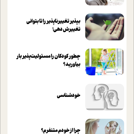
بپذير تغييرناپذير را تا بتواني
تغييرش دهي!‏
چطور کودکان را مسئولیت‌پذیر بار
بیاورید؟
خودشناسی
چرا از خودم متنفرم؟