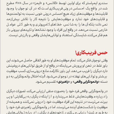
سندرم ایمپاستر که برای اولین توسط «کلانس» و «ایمز» در سال 1978 مطرح
شد، در واقع یک احساس درونی فریب‌کاری است که در آن نوجوان با وجود
قابليت‌ها و موفقيت‌هاي زياد، هيچ احساس دروني خوبي نسبت به توانمندي‌ها
و قابليت‌هاي خود ندارد و موفقیت‌هایش را نتیجه کار یا تلاش بیش‌از‌حد
نمی‌داند؛ بلكه آن‌ها را به شانس، خطاهاي كامپيوتري و به طور كلي عوامل
خارجي نسبت مي‌دهد. در واقع اين افراد با وجود نشانه‌ها و تاییدهای بیرونی باز
هم فکر می‌کنند شایستگی، استعداد و توانایی‌هایشان واقعی و با‌ارزش نیست.
حس فريب‌كاري!
وقتي نوجوان فكر مي‌كند تمام موفقيت‌هاي او به طور اتفاقي حاصل مي‌شوند، این
باور غلط در ذهن او پرورش می‌یابدکه در واقع او از طریق توانایی‌های دروغینش
دارد دیگران را فریب مي‌دهد. این باور ناکارآمد مانع درونی‌سازی، كسب موفقيت
بيشتر و توانایی‌های نهفته در نوجوان مي‌شود. البته اختلال وانمودگرایی به دو
دسته
«وانمودگرایی واقعی»
و
«راهبردی»
تقسیم می‌شود.
در وانمودگرایی واقعی فرد خود را به‌صورت منفی ارزیابی می‌کند، تصورات دیگران
را درباره موفقیت‌هایش غلط می‌پندارد و از اینکه دیگران به بی‌کفایتی او پی
ببرند، می‌ترسد؛ در نتیجه این افراد موفقیت خود را درونی نمی‌کنند و همیشه از
موفقیت يا شكست‌هاي آينده می‌ترسند. اما در وانمودگرایی راهبردی، فرد خود را
به طور مثبت ارزیابی می‌کند، بازخوردهای دیگران را درباره توانایی‌هایش