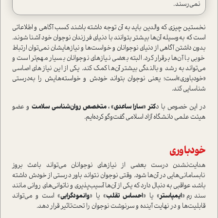
نمي‌رسند.
نخستين چيزي كه والدين بايد به آن توجه داشته باشند كسب آگاهي و اطلاعاتي
است كه به‌وسيله آن‌ها بيشتر بتوانند با دنياي فرزندان نوجوان خود آشنا شوند.
بدون داشتن آگاهي از دنياي نوجوانان و خواست‌ها و نيازهايشان نمي‌توان ارتباط
خوبي با آن‌ها برقرار كرد. البته بعضی نيازهاي نوجوانان بسيار مهم‌تر است و
مي‌تواند به رشد و بالندگي بيشتر آن‌ها كمك كند. يكي از این نیازهای اصاسی
«خودباوري»است؛ یعنی نوجوان بتواند خودش و خواسته‌هايش را به‌درستي
شناسايي كند.
در اين خصوص با د
کتر «سارا ساعدی» ، متخصص روان‌شناسی سلامت
و عضو
هیئت علمی دانشگاه آزاد اسلامی گفت‌وگو كرده‌ايم.
خود‌باوري
هدايت‌نشدن درست بعضي از نيازهاي نوجوانان مي‌تواند باعث بروز
نابساماني‌هايي در آن‌ها شود. وقتي نوجوان نتواند باور درستي از خودش داشته
باشد، عواقبي به دنبال دارد كه يكي از آن‌ها آسیب‌پذیری و ناتوانی‌های روانی مانند
سندرم «
ایمپاستر
» یا «
احساس تقلب
» یا «
وانمودگرایی
» است و می‌تواند
قابلیت‌ها و در نهایت آینده و سرنوشت نوجوان را تحت‌تاثیر قرار دهد.