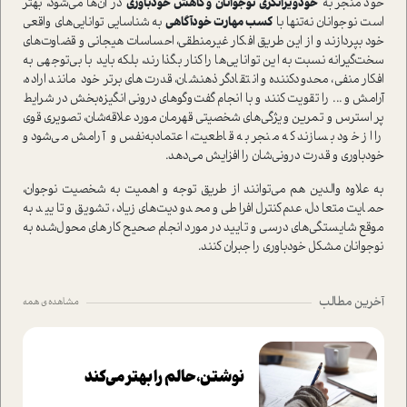
خود منجر به
خودویرانگری نوجوانان و کاهش خودباوری
در آن‌ها می‌شود، بهتر
است نوجوانان نه‌تنها با
کسب مهارت خودآگاهی
به شناسایی توانایی‌های واقعی
خود بپردازند و از این طریق افکار غیر‌منطقی، احساسات هیجانی و قضاوت‌های
سخت‌گیرانه نسبت به این توانایی‌ها را کنار بگذارند، بلکه باید با بی‌توجهی به
افکار منفی، محدودکننده و انتقادگر‌ ذهنشان، قدرت‌های برتر خود مانند اراده،
آرامش و ... را تقويت كنند و با انجام گفت‌و‌گوهای درونی انگیزه‌بخش در شرایط
پر استرس و تمرین ویژگی‌های شخصیتی قهرمان مورد علاقه‌‌شان، تصویري قوی
را از خود بسازند که منجر به قاطعیت، اعتماد‌به‌نفس و آرامش مي‌شود و
خودباوری و قدرت درونی‌شان را افزایش می‌دهد.
به علاوه والدین هم می‌توانند از طریق توجه و اهمیت به شخصیت نوجوان،
حمایت متعادل، عدم‌كنترل افراطی و محدودیت‌های زیاد، تشویق و تایید به
موقع شایستگی‌های درسی و تایید در مورد انجام صحیح كارهای محول‌شده به
نوجوانان مشكل خودباوری را جبران كنند.
آخرین مطالب
مشاهده ی همه
نوشتن، حالم را بهتر می‌کند