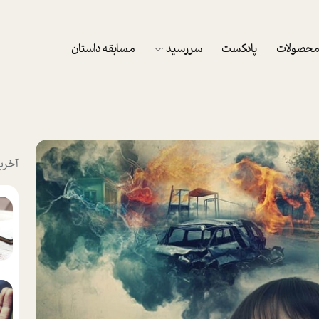
حصولات
پادکست
سررسید
مسابقه داستان
سررسید 1403
سفارش شرکتی سررسید 1403
پکيج نوروزي موفقيت
آخری
تقویم رومیزی
تقویم دیواری