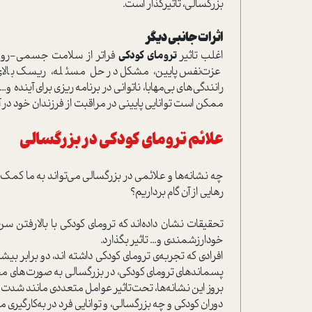
بزرگسالی، تاثیرگذار است.
اثرات جانبی دیگر
اغلب تاثیر
ترومای کودکی
فراتر از سلامت جسمی-روانی 
عزت‌نفس پایین، مشکل در حل مسئله، ریسک بالای د
رانندگی‌های بی‌مهابا، ناتوانی در برنامه‌ریزی برای آینده و
ممکن است توانایی پایینی در مراقبت از فرزندان خود در آ
علائم ترومای کودکی در بزرگسالی
چه نشانه‌ها و علائمی در بزرگسالی می‌تواند به ما کمک ک
رهایی از آن گام برداریم؟
تحقیقات نشان داده‌اند که ترومای کودکی با بالارفتن س
خودارزشمندی و... تاثیر بگذارد.
افرادی که تجربه‌ی ترومای کودکی داشته اند، دو برابر بیش
پسماندهای ترومای کودکی، در بزرگسالی به صورت‌های مخت
بروز این نشانه‌ها، تحت‌تاثیر عوامل متعددی مانند شد
دوران کودکی و چه بزرگسالی، و توانایی فرد در به‌کارگیری م