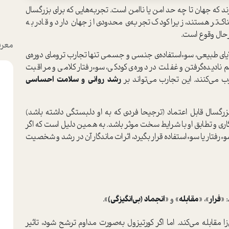
د که جهان تا چه حد امن یا نا‌امن است. تجربه‌هایی که برای بزرگسال
ک‌تر هستند، زیرا کودک تجربه‌ی محدودی از جهان دارد و قادر به
رحال وقوع است.
معرف
لایای طبیعی، سوءاستفاده‌ی جنسی و جسمی تنها تجارب ترومای دوره‌ی
 نادیده‌گرفتن و غفلت در دوره‌ی کودکی، سوءرفتار کلامی و مراقبت
ی‌کنند. این تجارب می‌تواند بر
رشد روانی و سلامت احساسی
گسال قابل اعتماد (ترجیحا فردی که به او دلبستگی داشته باشد)
زگاری و تطابق او با شرایط سخت موثر باشد. به همین دلیل است که اگر
ءرفتار یا سوءاستفاده قرار بگیرد، اثرات ماندگار آن در رشد و شخصیت
 «
فرار
»، «
مقابله
» و «
انجماد (بی‌انگیزگی)
».
مقابله می‌کند. اما اگر کورتیزول به‌صورت مداوم ترشح شود، تاثیر