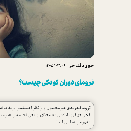
تحلیل فیلم
شیوانا
داستان
حوری بافته چی
|
1405/03/09
|
ترومای دوران کودکی چیست؟
تروما تجربه‌ای غیر‌معمول و از نظر احساسی دردناک است ک
تجربه‌ی تروما، آدمی به معنای واقعی احساس «درمان
مفهومی اساسی است.