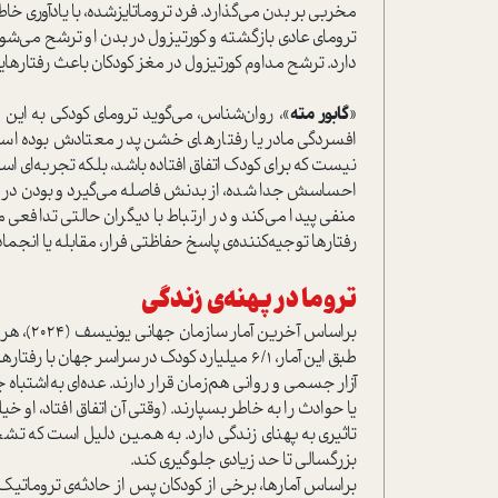
مخربی بر بدن می‌گذارد. فرد تروماتایز‌شده، با یادآوری خا
ترومای عادی بازگشته و کورتیزول در بدن او ترشح می‌
دارد. ترشح مداوم کورتیزول در مغز کودکان باعث رفتارهایی
«
گابور مته
»، روان‌شناس، می‌گوید ترومای کودکی به ای
افسردگی مادر یا رفتارهای خشن پدر معتادش بوده است. ا
نیست که برای کودک اتفاق افتاده باشد، بلکه تجربه‌ای اس
احساسش جدا شده، از بدنش فاصله می‌گیرد و بودن در 
منفی پیدا می‌کند و در ارتباط با دیگران حالتی تدافعی می‌
رفتارها توجیه‌کننده‌ی پاسخ حفاظتی فرار، مقابله یا انجم
تروما در پهنه‌ی زندگی
طبق این آمار، 6/1 میلیارد کودک در سراسر جهان
آزار جسمی و روانی هم‌زمان قرار دارند. عده‌ای به‌اشتباه
یا حوادث را به خاطر بسپارند. (وقتی آن اتفاق افتاد، او 
تاثیری به پهنای زندگی دارد. به همین دلیل است که تشخی
بزرگسالی تا حد زیادی جلوگیری کند.
براساس آمارها، برخی از کودکان پس از حادثه‌ی تروماتیک