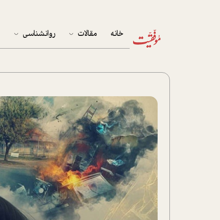
خانه
مقالات
روانشناسی
م
آخرین مقالات
تست روان‌شناسی
مهمان خانه
کوکولوژی
پرونده ویژه
زندگی
نوجوان
کار
پلاس