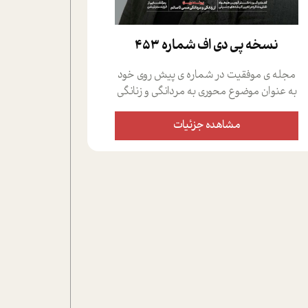
نسخه پي دي اف شماره 453
مجله ی موفقیت در شماره ی پیش روی خود
به عنوان موضوع محوری به مردانگی و زنانگی
سمی پرداخته است؛ علاوه بر این که؛ گفت و
گویی اختصاصی داشته ایم با فردین علیخواه،
مشاهده جزئیات
جامعه شناس در بخش های مختلف تلاش
کرده ایم از دریچه های گوناگون به این موضوع
مهم بپردازیم.فصل ایستگاه؛ شما را با دیدگاه
های روانشناسان و کارشناسان پیرامون
موضوع مردانگی و زنانگی سمی و نیز چالش
های پیرامون آن آشنا می کند.در بخش دو
فنجان داغ به سراغ افرادی رفته ایم که
موفقیت را در عمل به اثبات رسانده اند؛ سید
حمیدرضا محتشمی که بیست و پنجمین
سال فعالیت حرفه ای خود را در حوزه ی
کوچینگ، توسعه ی فردی و رهبری پشت سر