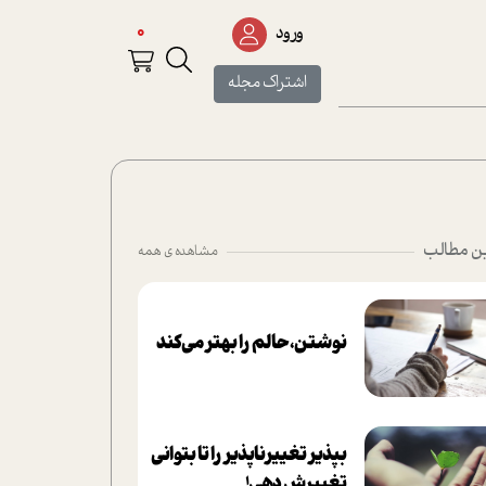
0
ورود
اشتراک مجله
ن مطالب
مشاهده ی همه
نوشتن، حالم را بهتر می‌کند
بپذير تغييرناپذير را تا بتواني
تغييرش دهي!‏