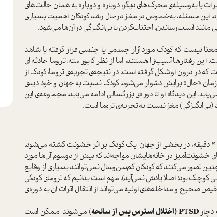
طرات یا به‌وسیله‌ی محرک‌های دیگر، دوباره و دوباره به همان حالت‌های
شود. این مسئله، به‌خصوص در مغز درحال رشد کودکان اهمیت بسیاری
 مانند آسیب‌رساندن، اجتناب‌کردن یا بی‌انگیزگی در آن‌ها می‌شود.
ن معنا نیست که کودک مورد آزار جسمی یا جنسی قرار گرفته یا شاهد
ین رفتارها آسیب‌زا هستند، اما از نظر گابور مته، تروما حادثه‌ای
ت که در درون او شکل گرفته است. در نتیجه‌ی تجربه‌ی تروما، کودک از
زمان «حال» برایش دشوار می‌شود. کودک نسبت به جهان و خود دیدی
یابد. این دیدگاه او تا دوره‌ی بزرگسالی ادامه می‌یابد. مجموعه‌ی این
اد (بی‌انگیزگی) مغز نسبت به تجربه‌ی تروما است.
براساس آخرین آمار سازمان جهانی یونیسف (2024)، هر 4 دقیقه، در بخشی از جهان، یک کودک بر اثر خشونت کشته می‌شود.
 با رفتارهای خشونت‌آمیز در خانه‌هایشان مواجه‌اند که بیش از دوسوم آن‌ها مورد
 چنین تصور می‌کنند که کودکان کم‌سن‌وسال نمی‌توانند بسیاری از وقایع
خیلی کوچک بود؛ اصلا یادش نمی‌آید). مهم است بدانیم که ترومای کودکی
ص صحیح و مداخله‌های اولیه می‌تواند از انتقال اثرات آن به دوره‌ی
 دچار
PTSD (اختلال استرس پس از سانحه
) می‌شوند. ممکن است