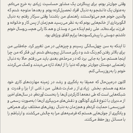
وقتی جوان‌تر بودم، برای پیدا‌کردن یک مشاور حساسیت زیادی به خرج می‌دادم.
به‌عنوان یک دانشجو به دنبال افراد تحصیل‌کرده بودم و بعدها متوجه شدم که
والدین خودم هم می‌توانستند راهنمای من باشند! وقتی سرکار رفتم، به دنبال
الگوبرداری از خانم‌هایی بودم که به نظر می‌رسید هم‌زمان از پس کار و خانواده و
فرزند برآمده‌اند. علی‌رغم اینکه من دوستان و همکارانی هم‌سن‌و‌سال خودم
داشتم، دوستی با پیش‌کسوت‌ها برایم اتفاق ویژه‌ای بود.
تا اینکه به سن چهل‌سالگی رسیدم و چیزهایی در من تغییر کرد. جاه‌طلبی من
برای بالاتر رفتن کم‌رنگ شد و درگیر مسائل پیچیده‌ای شدم. این فکر که من چرا
اینجا هستم، مرا به جایی برد که در مرحله‌ی بعدی باید می‌رفتم. حالا به دنبال
راهنمایی دوستان جوان‌تر بودم که دنیا را از ابعاد تازه می‌دیدند و کمک می‌کردند
خودم را به‌روزرسانی کنم.
اکنون درعین‌حال که عمیقا به یادگیری و رشد در زمینه مهارت‌های کاری خود
متعهد هستم، بخش زیادی از رضایت شغلی من ناشی از ابزار، قدرت و
شبکه‌هایی است که طی دهه‌ها کار‌کردن آن‌ها را به‌دست آورده‌ام. در سال‌های اخیر،
از مدیران با تنوع فکری گوناگون و نقش‌های مربیگری آن‌ها (به‌صورت رسمی و
غیررسمی) حمایت کرده‌ام و هم‌زمان به دنبال روش‌های مختلف برای همراهی
و یادگیری از جوان‌هایی هستم که فرضیه‌های مرا به چالش می‌کشند و ارتباطم را
با مسائل روز حفظ می‌کنند.