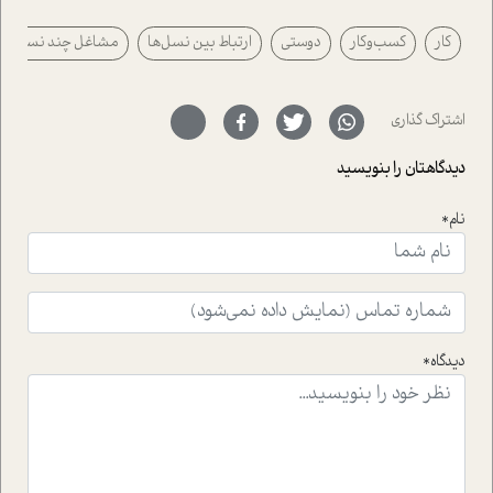
پیرامون آن آشنا می کند.در بخش دو فنجان داغ به سراغ افرادی
کار
کسب‌وکار
دوستی
ارتباط بین نسل‌ها
مشاغل چند نسلی
رفته ایم که موفقیت را در عمل به اثبات رسانده اند؛ سید
حمیدرضا محتشمی که بیست و پنجمین سال فعالیت حرفه
ای خود را در حوزه ی کوچینگ، توسعه ی فردی و رهبری پشت
سر نهاده است و نیز کرامت عزیز زاده؛ سفیر صلح و دوستی که
اشتراک گذاری
با رکاب زدن در بیش از هفتاد کشور و کاشتن درخت، به نماد
حمایت از محیط زیست و منابع طبیعی تبدیل گشته
دیدگاهتان را بنویسید
است.فصل روایت اجنبی ها در این شماره به دو موضوع
جذاب پرداخته است که عبارتند از جنبش آهستگی و نیز مقاله
نام*
ای که به زندگی شگفت انگیز جین گودال و تاثیرات کاوش های
ایشان در حوزه ی شامپانزه ها بر زندگی امروزی ما نگاهی
افکنده است.فصل اتاق 333 شما را پای صحبت یک تجربه ی
واقعی در ارتباط با اختلال شخصیت اسکزوئید و مشکلات و نیز
راهکارهای حل آن قرار می دهد که در اتاق درمان اتفاق افتاده
است.در فصل پایانی زیر ذره بین نیز همکاران ما تلاش کرده
دیدگاه*
اند تا در کنار مطالب سرگرمی و انگیزشی، شما را با بهترین و
موثرترین راهکارهای استفاده از هوش مصنوعی در حوزه های
مختلف کسب و کار آشنا کنند.