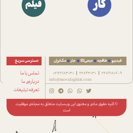
کار
فیلم
فیدیبو
طاقچه
دیجی‌کالا
جار
مگ‌ایران
دسترسی سریع
22861807-9
22843030
02122183030
تماس با ما
|
|
info@movafaghiat.com
درباره‌ی ما
تعرفه تبلیغات
© کلیه حقوق مادی و معنوی این وب‌سایت متعلق به
مجله‌ی موفقیت
است