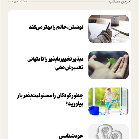
آخرین مطالب
مشاهده ی همه
نوشتن، حالم را بهتر می‌کند
بپذير تغييرناپذير را تا بتواني
تغييرش دهي!‏
چطور کودکان را مسئولیت‌پذیر بار
بیاورید؟
خودشناسی