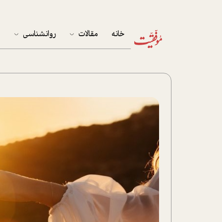
خانه
مقالات
روانشناسی
م
آخرین مقالات
تست روان‌شناسی
مهمان خانه
کوکولوژی
پرونده ویژه
زندگی
نوجوان
کار
پلاس