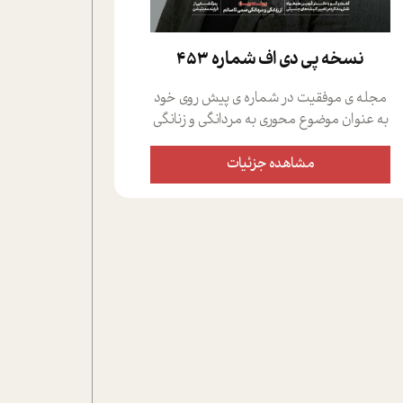
نسخه پي دي اف شماره 453
مجله ی موفقیت در شماره ی پیش روی خود
به عنوان موضوع محوری به مردانگی و زنانگی
سمی پرداخته است؛ علاوه بر این که؛ گفت و
گویی اختصاصی داشته ایم با فردین علیخواه،
مشاهده جزئیات
جامعه شناس در بخش های مختلف تلاش
کرده ایم از دریچه های گوناگون به این موضوع
مهم بپردازیم.فصل ایستگاه؛ شما را با دیدگاه
های روانشناسان و کارشناسان پیرامون
موضوع مردانگی و زنانگی سمی و نیز چالش
های پیرامون آن آشنا می کند.در بخش دو
فنجان داغ به سراغ افرادی رفته ایم که
موفقیت را در عمل به اثبات رسانده اند؛ سید
حمیدرضا محتشمی که بیست و پنجمین
سال فعالیت حرفه ای خود را در حوزه ی
کوچینگ، توسعه ی فردی و رهبری پشت سر