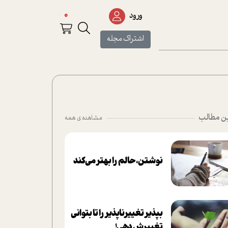
0
ورود
اشتراک مجله
ن مطالب
مشاهده ی همه
نوشتن، حالم را بهتر می‌کند
بپذير تغييرناپذير را تا بتواني
تغييرش دهي!‏