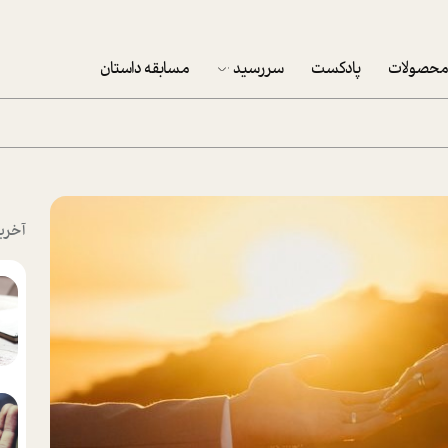
حصولات
پادکست
سررسید
مسابقه داستان
سررسید 1403
سفارش شرکتی سررسید 1403
پکيج نوروزي موفقيت
آخری
تقویم رومیزی
تقویم دیواری