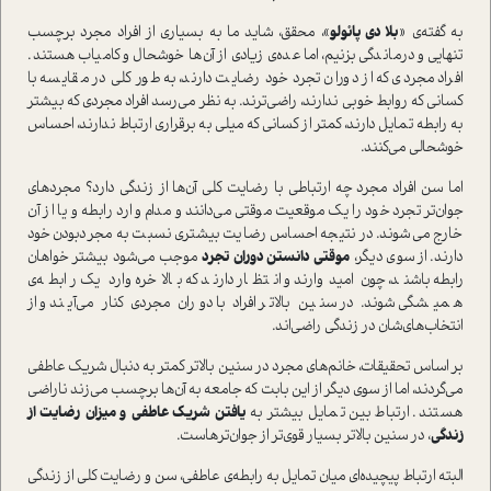
به گفته‌ی «
بلا دی پائولو
»، محقق، شاید ما به بسیاری از افراد مجرد برچسب
تنهایی و درماندگی بزنیم، اما عده‌ی زیادی از آن‌ها خوشحال و کامیاب هستند.
افراد مجردی که از دوران تجرد خود رضایت دارند، به طور کلی در مقایسه با
کسانی که روابط خوبی ندارند، راضی‌ترند. به نظر می‌رسد افراد مجردی که بیشتر
به رابطه تمایل دارند، کمتر از کسانی که میلی به برقراری ارتباط ندارند، احساس
خوشحالی می‌کنند.
اما سن افراد مجرد چه ارتباطی با رضایت کلی آن‌ها از زندگی دارد؟ مجردهای
جوان‌تر تجرد خود را یک موقعیت موقتی می‌دانند و مدام وارد رابطه و یا از آن
خارج می‌شوند. در نتیجه احساس رضایت بیشتری نسبت به مجرد‌بودن خود
دارند. از سوی دیگر،
موقتی دانستن دوران تجرد
موجب می‌شود بیشتر خواهان
رابطه باشند، چون امیدوارند و انتظار دارند که بالاخره وارد یک رابطه‌ی
همیشگی شوند. در سنین بالاتر افراد با دوران مجردی کنار می‌آیند و از
انتخاب‌های‌شان در زندگی راضی‌اند.
بر اساس تحقیقات، خانم‌های مجرد در سنین بالاتر کمتر به دنبال شریک عاطفی
می‌گردند، اما از سوی دیگر از این بابت که جامعه به آن‌ها برچسب می‌زند ناراضی
هستند. ارتباط بین تمایل بیشتر به
یافتن شریک عاطفی و میزان رضایت از
زندگی
، در سنین بالاتر بسیار قوی‌تر از جوان‌ترهاست.
البته ارتباط پیچیده‌ای میان تمایل به رابطه‌ی عاطفی، سن و رضایت کلی از زندگی