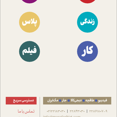
پلاس
زندگی
کار
فیلم
فیدیبو
طاقچه
دیجی‌کالا
جار
مگ‌ایران
دسترسی سریع
22861807-9
22843030
02122183030
تماس با ما
|
|