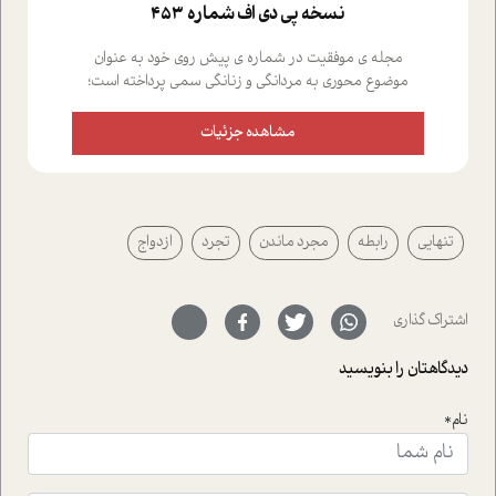
نسخه پي دي اف شماره 453
مجله ی موفقیت در شماره ی پیش روی خود به عنوان
موضوع محوری به مردانگی و زنانگی سمی پرداخته است؛
علاوه بر این که؛ گفت و گویی اختصاصی داشته ایم با فردین
علیخواه، جامعه شناس در بخش های مختلف تلاش کرده ایم
مشاهده جزئیات
از دریچه های گوناگون به این موضوع مهم بپردازیم.فصل
ایستگاه؛ شما را با دیدگاه های روانشناسان و کارشناسان
پیرامون موضوع مردانگی و زنانگی سمی و نیز چالش های
پیرامون آن آشنا می کند.در بخش دو فنجان داغ به سراغ افرادی
تنهایی
رابطه
مجرد ماندن
تجرد
ازدواج
رفته ایم که موفقیت را در عمل به اثبات رسانده اند؛ سید
حمیدرضا محتشمی که بیست و پنجمین سال فعالیت حرفه
ای خود را در حوزه ی کوچینگ، توسعه ی فردی و رهبری پشت
سر نهاده است و نیز کرامت عزیز زاده؛ سفیر صلح و دوستی که
اشتراک گذاری
با رکاب زدن در بیش از هفتاد کشور و کاشتن درخت، به نماد
حمایت از محیط زیست و منابع طبیعی تبدیل گشته
دیدگاهتان را بنویسید
است.فصل روایت اجنبی ها در این شماره به دو موضوع
جذاب پرداخته است که عبارتند از جنبش آهستگی و نیز مقاله
نام*
ای که به زندگی شگفت انگیز جین گودال و تاثیرات کاوش های
ایشان در حوزه ی شامپانزه ها بر زندگی امروزی ما نگاهی
افکنده است.فصل اتاق 333 شما را پای صحبت یک تجربه ی