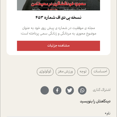
نسخه پي دي اف شماره 453
مجله ی موفقیت در شماره ی پیش روی خود به عنوان
موضوع محوری به مردانگی و زنانگی سمی پرداخته است؛
علاوه بر این که؛ گفت و گویی اختصاصی داشته ایم با فردین
علیخواه، جامعه شناس در بخش های مختلف تلاش کرده ایم
مشاهده جزئیات
از دریچه های گوناگون به این موضوع مهم بپردازیم.فصل
ایستگاه؛ شما را با دیدگاه های روانشناسان و کارشناسان
پیرامون موضوع مردانگی و زنانگی سمی و نیز چالش های
پیرامون آن آشنا می کند.در بخش دو فنجان داغ به سراغ افرادی
احساسات
توجه
ورزش مغز
کوکولوژی
رفته ایم که موفقیت را در عمل به اثبات رسانده اند؛ سید
حمیدرضا محتشمی که بیست و پنجمین سال فعالیت حرفه
ای خود را در حوزه ی کوچینگ، توسعه ی فردی و رهبری پشت
سر نهاده است و نیز کرامت عزیز زاده؛ سفیر صلح و دوستی که
اشتراک گذاری
با رکاب زدن در بیش از هفتاد کشور و کاشتن درخت، به نماد
حمایت از محیط زیست و منابع طبیعی تبدیل گشته
دیدگاهتان را بنویسید
است.فصل روایت اجنبی ها در این شماره به دو موضوع
جذاب پرداخته است که عبارتند از جنبش آهستگی و نیز مقاله
نام*
ای که به زندگی شگفت انگیز جین گودال و تاثیرات کاوش های