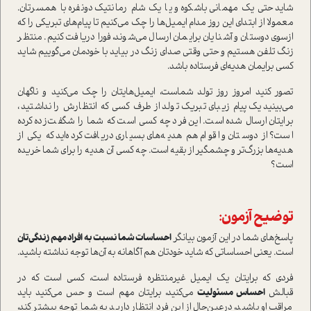
شاید حتی یک مهمانی باشکوه و یا یک شام رمانتیک دونفره با همسرتان.
معمولا از ابتدای این روز مدام ایمیل‌ها را چک می‌کنیم تا پیام‌های تبریکی را که
ازسوی دوستان و آشنایان برایمان ارسال می‌شوند، فورا دریافت کنیم. منتظر
زنگ تلفن هستیم و حتی وقتی صدای زنگ در بیاید با خودمان می‌گوییم شاید
کسی برایمان هدیه‌ای فرستاده باشد.
تصور کنید امروز روز تولد شماست، ایمیل‌هایتان را چک می‌کنید و ناگهان
می‌بینید یک پیام زیبای تبریک تولد از طرف کسی که انتظارش را نداشتید،
برایتان ارسال شده است. این فرد چه کسی است که شما را شگفت‌زده کرده
است؟ از دوستان و اقوام هم هدیه‌های بسیاری دریافت کرده‌اید که یکی از
هدیه‌ها بزرگ‌تر و چشمگیر از بقیه است. چه کسی آن هدیه را برای شما خریده
است؟
توضیح آزمون:
پاسخ‌های شما در این آزمون بیانگر
احساسات شما نسبت به افراد مهم زندگی‌تان
است. یعنی احساساتی که شاید خودتان هم آگاهانه به آن‌ها توجه نداشته باشید.
فردی که برایتان یک ایمیل غیرمنتظره فرستاده است، کسی است که در
قبالش
احساس مسئولیت
می‌کنید، برایتان مهم است و حس می‌کنید باید
مراقب او باشید، درعین‌حال از این فرد انتظار دارید به شما توجه بیشتر کند،