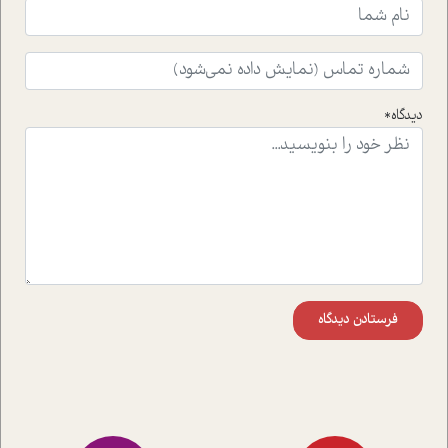
ایشان در حوزه ی شامپانزه ها بر زندگی امروزی ما نگاهی
افکنده است.فصل اتاق 333 شما را پای صحبت یک تجربه ی
واقعی در ارتباط با اختلال شخصیت اسکزوئید و مشکلات و نیز
راهکارهای حل آن قرار می دهد که در اتاق درمان اتفاق افتاده
است.در فصل پایانی زیر ذره بین نیز همکاران ما تلاش کرده
دیدگاه*
اند تا در کنار مطالب سرگرمی و انگیزشی، شما را با بهترین و
موثرترین راهکارهای استفاده از هوش مصنوعی در حوزه های
مختلف کسب و کار آشنا کنند.
فرستادن دیدگاه