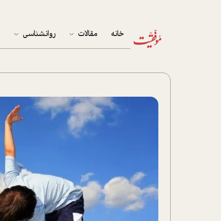
خانه
مقالات
روانشناسی
م
آخرین مقالات
تست روان‌شناسی
مهمان خانه
کوکولوژی
پرونده ویژه
زندگی
نوجوان
کار
پلاس