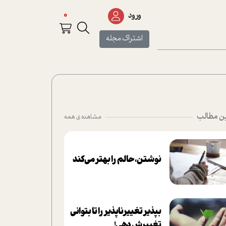
0
ورود
اشتراک مجله
ن مطالب
مشاهده ی همه
نوشتن، حالم را بهتر می‌کند
بپذير تغييرناپذير را تا بتواني
تغييرش دهي!‏