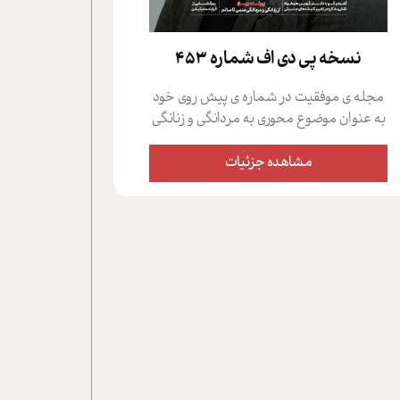
نسخه پي دي اف شماره 453
مجله ی موفقیت در شماره ی پیش روی خود
به عنوان موضوع محوری به مردانگی و زنانگی
سمی پرداخته است؛ علاوه بر این که؛ گفت و
گویی اختصاصی داشته ایم با فردین علیخواه،
مشاهده جزئیات
جامعه شناس در بخش های مختلف تلاش
کرده ایم از دریچه های گوناگون به این موضوع
مهم بپردازیم.فصل ایستگاه؛ شما را با دیدگاه
های روانشناسان و کارشناسان پیرامون
موضوع مردانگی و زنانگی سمی و نیز چالش
های پیرامون آن آشنا می کند.در بخش دو
فنجان داغ به سراغ افرادی رفته ایم که
موفقیت را در عمل به اثبات رسانده اند؛ سید
حمیدرضا محتشمی که بیست و پنجمین
سال فعالیت حرفه ای خود را در حوزه ی
کوچینگ، توسعه ی فردی و رهبری پشت سر