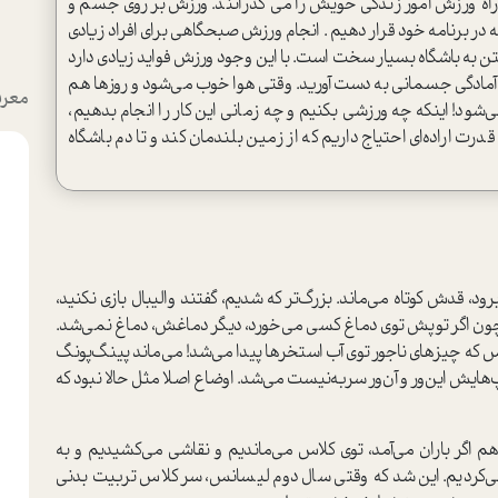
 راه ورزش امور زندگی خویش را می گذرانند. ورزش بر روی جسم و
ر برنامه خود قرار دهیم . انجام ورزش صبحگاهی برای افراد زیادی
فتن به باشگاه بسیار سخت است. با این وجود ورزش فواید زیادی دارد
 آمادگی جسمانی به دست آورید. وقتی هوا خوب می‌شود و روزها هم
معرف
‌شود! اینکه چه ورزشی بکنیم و چه زمانی این کار را انجام بدهیم،
رت اراده‌ای احتیاج داریم که از زمین بلندمان کند و تا دم باشگاه
 قدش کوتاه می‌ماند. بزرگ‌تر که شدیم، گفتند والیبال بازی نکنید،
ون اگر توپش توی دماغ کسی می‌خورد، دیگر دماغش، دماغ نمی‌شد.
س که چیزهای ناجور توی آب استخرها پیدا می‌شد! می‌ماند پینگ‌پونگ
هایش این‌ور و آن‌ور سربه‌نیست می‌شد. اوضاع اصلا مثل حالا نبود که
م اگر باران می‌آمد، توی کلاس می‌ماندیم و نقاشی می‌کشیدیم و به
می‌کردیم. این شد که وقتی سال دوم لیسانس، سر کلاس تربیت بدنی