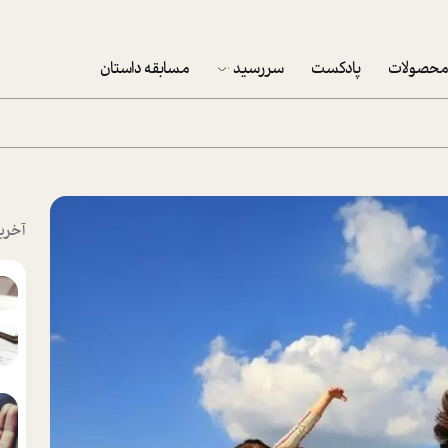
حصولات
پادکست
سررسید
مسابقه داستان
سررسید 1403
سفارش شرکتی سررسید 1403
پکيج نوروزي موفقيت
آخری
تقویم رومیزی
تقویم دیواری